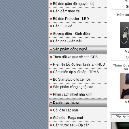
Mã
Bộ đèn gầm độ nguyên bộ
Gi
Đèn gầm theo xe
Hõm cửa
Bộ đèn Projector - LED
Đèn LED độ
Gương điện - Kính điện
Đèn pha - đèn hậu
Sản phẩm công nghệ
Mã
Theo dõi xe qua vệ tinh GPS
Gi
Hiển thị tốc độ trên kính lái - HUD
Thảm lót s
su
Cảm biến áp suất lốp - TPMS
Bộ StartStop ô tô xe hơi
Sản phẩm công nghệ cao
Phim cách nhiệt nhà kính
Mã
Danh mục hàng
Còi ô tô các loại
Giá nóc - Baga mui
Cản trước sau - Ốp cản