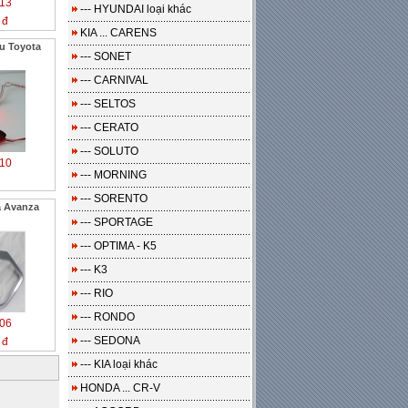
13
--- HYUNDAI loại khác
 đ
KIA ... CARENS
u Toyota
--- SONET
--- CARNIVAL
--- SELTOS
--- CERATO
--- SOLUTO
10
--- MORNING
--- SORENTO
a Avanza
--- SPORTAGE
--- OPTIMA - K5
--- K3
--- RIO
--- RONDO
06
--- SEDONA
 đ
--- KIA loại khác
HONDA ... CR-V