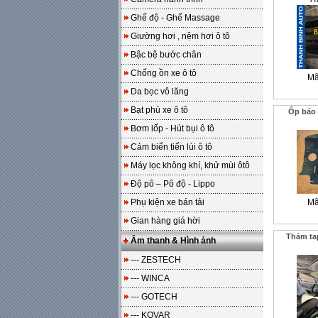
Ghế độ - Ghế Massage
Giường hơi , nệm hơi ô tô
Bậc bệ bước chân
Chống ồn xe ô tô
Mã
Da bọc vô lăng
Bạt phủ xe ô tô
Ốp bảo
Bơm lốp - Hút bụi ô tô
Cảm biến tiến lùi ô tô
Máy lọc không khí, khử mùi ôtô
Độ pô – Pô độ - Lippo
Phụ kiện xe bán tải
Mã
Gian hàng giá hời
Thảm ta
Âm thanh & Hình ảnh
--- ZESTECH
--- WINCA
--- GOTECH
--- KOVAR