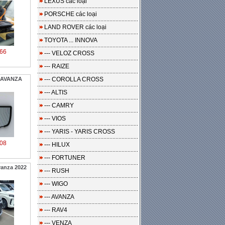
LEXUS các loại
PORSCHE các loại
LAND ROVER các loại
TOYOTA ... INNOVA
66
--- VELOZ CROSS
--- RAIZE
 AVANZA
--- COROLLA CROSS
--- ALTIS
--- CAMRY
--- VIOS
--- YARIS - YARIS CROSS
08
--- HILUX
--- FORTUNER
vanza 2022
--- RUSH
--- WIGO
--- AVANZA
--- RAV4
--- VENZA