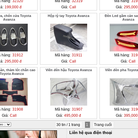
 hàng:
32320
Mã hàng:
32319
Mã hàng:
319
á:
199,000 đ
Giá:
Call
Giá:
295,000
, chén cửa Toyota
Hộp tỳ tay Toyota Avanza
Đèn Led gầm cản sa
Avanza
Avanza
 hàng:
31912
Mã hàng:
31911
Mã hàng:
319
á:
295,000 đ
Giá:
Call
Giá:
Call
àn, thảm lót chân cao
Viền đèn hậu Toyota Avanza
Viền đèn pha Toyot
 Toyota Avanza
 hàng:
31908
Mã hàng:
31907
Mã hàng:
319
Giá:
Call
Giá:
495,000 đ
Giá:
395,000
30 tin / 1 trang
1
Trang cuối
Liên hệ qua điện thoại