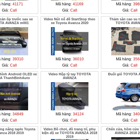
 hàng:
41171
Mã hàng:
41169
Mã hàng:
398
Giá:
Call
Giá:
Call
Giá:
Call
cản ốp trước sau xe
Video Nút nổ đề StartStop theo
Thảm sàn cao su t
TA AVANZA m001
xe Toyota Avanza 2020
TOYOTA AVA
 hàng:
39310
Mã hàng:
36010
Mã hàng:
356
Giá:
Call
Giá:
Call
Giá:
Call
hình Android OLED xe
Video Hộp tỳ tay TOYOTA
Đuôi gió TOYOTA
A ThanhBinhAuto
AVANZA
 hàng:
34849
Mã hàng:
34124
Mã hàng:
340
Giá:
Call
Giá:
Call
Giá:
Call
g nắng taplo Toyota
Video Đồ chơi, đồ trang trí, phụ
Chén cửa, hõm cửa
anza 2018 2019
kiện độ xe TOYOTA AVANZA 2018
AVANZA 2018 2
2019