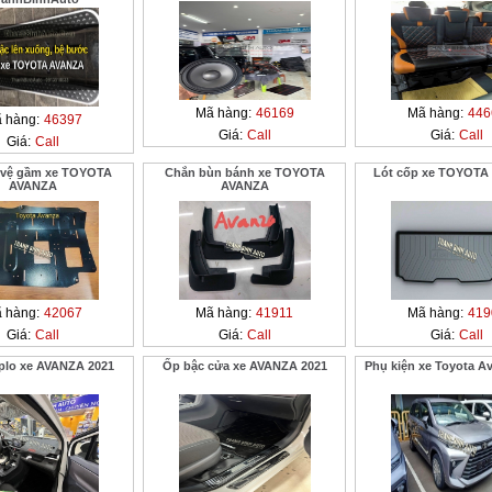
Mã hàng:
46169
Mã hàng:
446
 hàng:
46397
Giá:
Call
Giá:
Call
Giá:
Call
 vệ gầm xe TOYOTA
Chắn bùn bánh xe TOYOTA
Lót cốp xe TOYOTA
AVANZA
AVANZA
 hàng:
42067
Mã hàng:
41911
Mã hàng:
419
Giá:
Call
Giá:
Call
Giá:
Call
plo xe AVANZA 2021
Ốp bậc cửa xe AVANZA 2021
Phụ kiện xe Toyota A