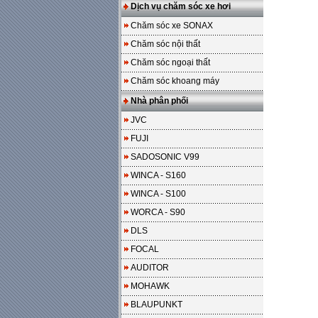
Dịch vụ chăm sóc xe hơi
Chăm sóc xe SONAX
Chăm sóc nội thất
Chăm sóc ngoại thất
Chăm sóc khoang máy
Nhà phân phối
JVC
FUJI
SADOSONIC V99
WINCA - S160
WINCA - S100
WORCA - S90
DLS
FOCAL
AUDITOR
MOHAWK
BLAUPUNKT