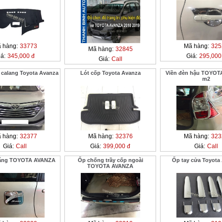
 hàng:
33773
Mã hàng:
325
Mã hàng:
32845
á:
345,000 đ
Giá:
295,000
Giá:
Call
t calang Toyota Avanza
Lót cốp Toyota Avanza
Viền đèn hậu TOYOT
m2
 hàng:
32377
Mã hàng:
32376
Mã hàng:
323
Giá:
Call
Giá:
399,000 đ
Giá:
Call
ăng TOYOTA AVANZA
Ốp chống trầy cốp ngoài
Ốp tay cửa Toyota
TOYOTA AVANZA