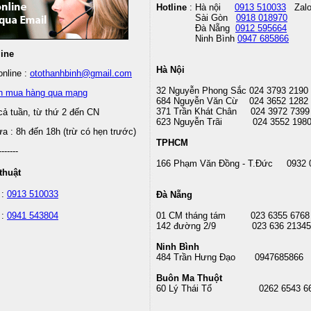
Hotline
: Hà nội
0913 510033
Zal
Sài Gòn
0918 018970
Đà Nẵng
0912 595664
Ninh Bình
0947 685866
line
Hà Nội
nline :
otothanhbinh@gmail.com
32 Nguyễn Phong Sắc 024 3793 2190
n mua hàng qua mạng
684 Nguyễn Văn Cừ 024 3652 1282
371 Trần Khát Chân 024 3972 7399
cả tuần, từ thứ 2 đến CN
623 Nguyễn Trãi 024 3552 198
 : 8h đến 18h (trừ có hẹn trước)
TPHCM
-------
166 Phạm Văn Đồng - T.Đức 0932 
thuật
 :
0913 510033
Đà Nẵng
 :
0941 543804
01 CM tháng tám
023 6355 6768
142 đường 2/9 023 636 21345
Ninh Bình
484 Trần Hưng Đạo 0947685866
Buôn Ma Thuột
60 Lý Thái Tổ
0262 6543 6