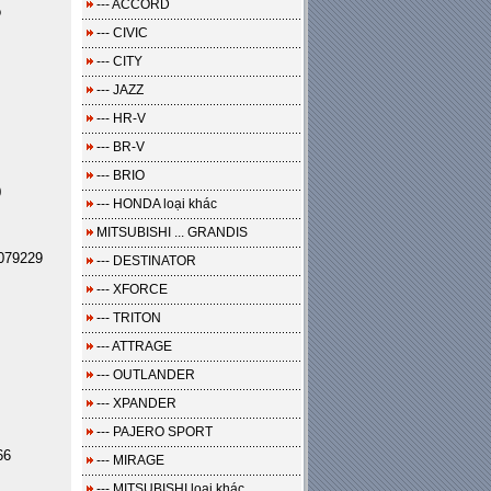
--- ACCORD
o
--- CIVIC
--- CITY
--- JAZZ
--- HR-V
--- BR-V
--- BRIO
0
--- HONDA loại khác
MITSUBISHI ... GRANDIS
079229
--- DESTINATOR
--- XFORCE
--- TRITON
--- ATTRAGE
--- OUTLANDER
--- XPANDER
--- PAJERO SPORT
66
--- MIRAGE
--- MITSUBISHI loại khác