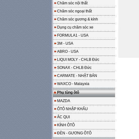
Chăm sóc nội thất
Chăm sóc ngoại thất
Chăm sóc gương & kính
Dụng cụ chăm sóc xe
FORMULA1 - USA
3M - USA
ABRO - USA
LIQUI MOLY - CHLB Đức
SONAX - CHLB Đức
CARMATE - NHẬT BẢN
WAXCO - Malayxia
Phụ tùng ôtô
MAZDA
ÔTÔ NHẬP KHẨU
ẮC QUI
KÍNH ÔTÔ
ĐÈN - GƯƠNG ÔTÔ