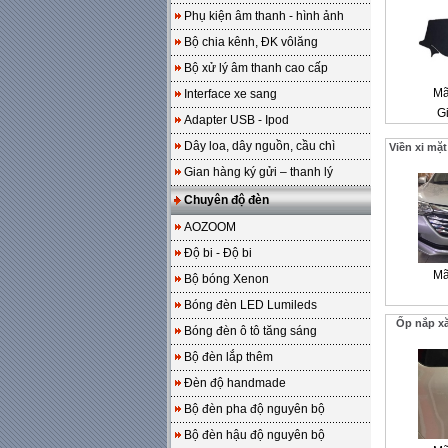
Phụ kiện âm thanh - hình ảnh
Bộ chia kênh, ĐK vôlăng
Bộ xử lý âm thanh cao cấp
Mã
Interface xe sang
Gi
Adapter USB - Ipod
Dây loa, dây nguồn, cầu chì
Viền xi mặ
Gian hàng ký gửi – thanh lý
Chuyên độ đèn
AOZOOM
Độ bi - Độ bi
Mã
Bộ bóng Xenon
Bóng đèn LED Lumileds
Ốp nắp x
Bóng đèn ô tô tăng sáng
Bộ đèn lắp thêm
Đèn độ handmade
Bộ đèn pha độ nguyên bộ
Bộ đèn hậu độ nguyên bộ