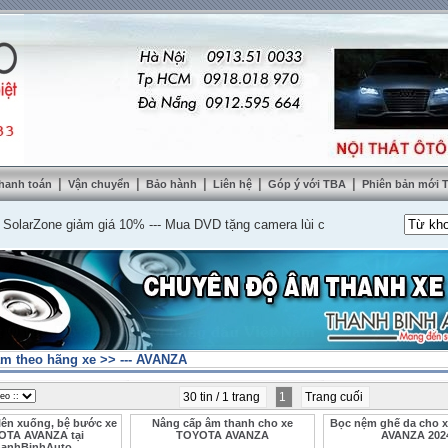
|
|
|
|
|
hanh toán
Vận chuyển
Bảo hành
Liên hệ
Góp ý với TBA
Phiên bản mới
Zone giảm giá 10%
---
Mua DVD tặng camera lùi cao cấp
---
Lắp nệm ghế da th
m theo hãng xe
>>
--- AVANZA
30 tin / 1 trang
1
Trang cuối
lên xuống, bệ bước xe
Nâng cấp âm thanh cho xe
Bọc nệm ghế da cho 
OTA AVANZA tại
TOYOTA AVANZA
AVANZA 202
hanhBinhAuto