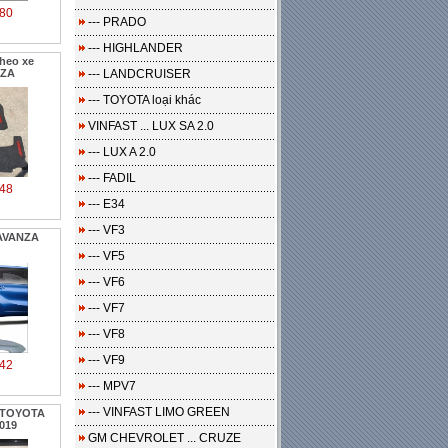
80
--- PRADO
--- HIGHLANDER
heo xe
NZA
--- LANDCRUISER
--- TOYOTA loại khác
VINFAST ... LUX SA 2.0
--- LUX A 2.0
--- FADIL
48
--- E34
--- VF3
 AVANZA
--- VF5
--- VF6
--- VF7
--- VF8
--- VF9
42
--- MPV7
--- VINFAST LIMO GREEN
 TOYOTA
019
GM CHEVROLET ... CRUZE