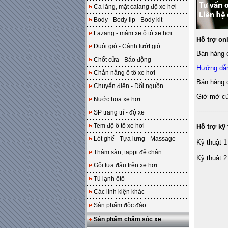
Ca lăng, mặt calang độ xe hơi
Body - Body lip - Body kit
Lazang - mâm xe ô tô xe hơi
Hỗ trợ on
Đuôi gió - Cánh lướt gió
Bán hàng o
Chốt cửa - Báo động
Hướng dẫ
Chắn nắng ô tô xe hơi
Bán hàng 
Chuyển điện - Đổi nguồn
Giờ mở cửa
Nước hoa xe hơi
---------------
SP trang trí - độ xe
Tem độ ô tô xe hơi
Hỗ trợ kỹ 
Lót ghế - Tựa lưng - Massage
Kỹ thuật 1
Thảm sàn, tappi để chân
Kỹ thuật 2
Gối tựa đầu trên xe hơi
Tủ lạnh ôtô
Các linh kiện khác
Sản phẩm độc đáo
Sản phẩm chăm sóc xe