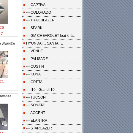
--- CAPTIVA
--- COLORADO
--- TRAILBLAZER
26
--- SPARK
 đ
--- GM CHEVROLET loại khác
HYUNDAI ... SANTAFE
A AVANZA
--- VENUE
--- PALISADE
--- CUSTIN
--- KONA
21
--- CRETA
--- I10 - Grand i10
 Avanza
--- TUCSON
--- SONATA
--- ACCENT
--- ELANTRA
--- STARGAZER