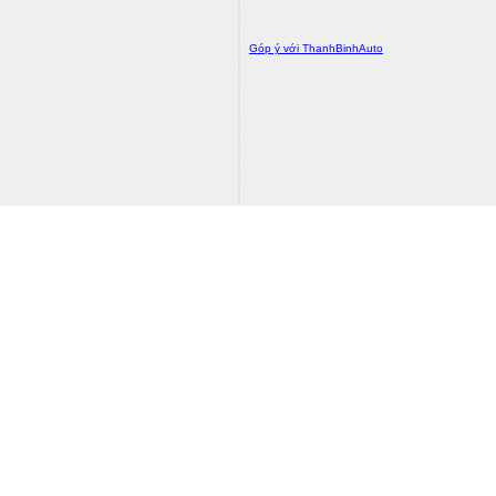
Góp ý với ThanhBinhAuto