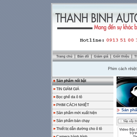
|
|
|
|
Trang chủ
Bản đồ
Giảm giá
Giới thiệu
T
Phim cách nhiệt Solar
Sản phẩm nổi bật
TIN GIẢM GIÁ
Bọc ghế da ô tô
PHIM CÁCH NHIỆT
Sản phẩ
Sản phẩm mới xuất hiện
Sản phẩm bán chạy
Thiết bị dẫn đường cho ô tô
Video Bậc 
TOY
Camera hành trình
T