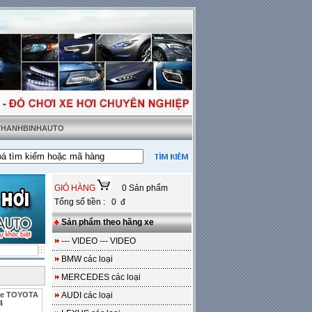
 THANHBINHAUTO
ật tặng sàn da
---
Miễn phí 100% công lắp đặt
GIỎ HÀNG
0 Sản phẩm
Tổng số tiền : 0 đ
Sản phẩm theo hãng xe
--- VIDEO --- VIDEO
BMW các loại
MERCEDES các loại
xe TOYOTA
AUDI các loại
4