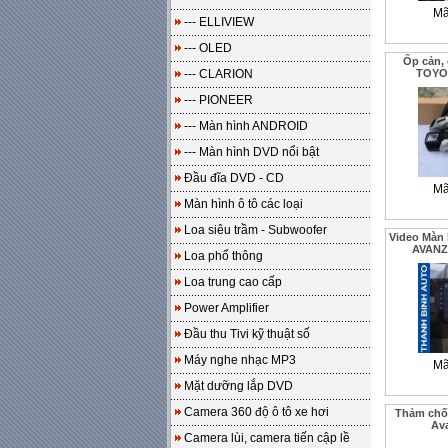
Mã
--- ELLIVIEW
--- OLED
Ốp cản, 
--- CLARION
TOYO
--- PIONEER
--- Màn hình ANDROID
--- Màn hình DVD nổi bật
Đầu đĩa DVD - CD
Mã
Màn hình ô tô các loại
Loa siêu trầm - Subwoofer
Video Màn 
AVANZ
Loa phổ thông
Loa trung cao cấp
Power Amplifier
Đầu thu Tivi kỹ thuật số
Máy nghe nhạc MP3
Mã
Mặt dưỡng lắp DVD
Camera 360 độ ô tô xe hơi
Thảm chốn
Av
Camera lùi, camera tiến cập lề