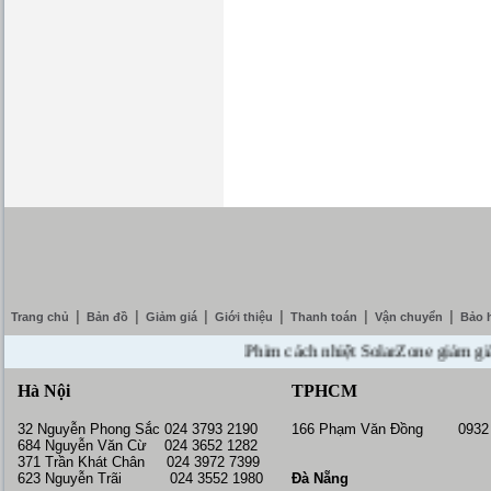
|
|
|
|
|
|
Trang chủ
Bản đồ
Giảm giá
Giới thiệu
Thanh toán
Vận chuyển
Bảo 
Phim cách nhiệt SolarZone giảm giá 10% 
Hà Nội
TPHCM
32 Nguyễn Phong Sắc 024 3793 2190
166 Phạm Văn Đồng 0932 
684 Nguyễn Văn Cừ 024 3652 1282
371 Trần Khát Chân 024 3972 7399
623 Nguyễn Trãi 024 3552 1980
Đà Nẵng