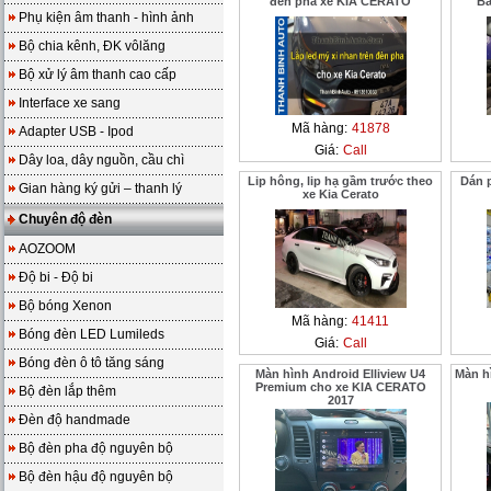
đèn pha xe KIA CERATO
Ba
Phụ kiện âm thanh - hình ảnh
Bộ chia kênh, ĐK vôlăng
Bộ xử lý âm thanh cao cấp
Interface xe sang
Mã hàng:
41878
Adapter USB - Ipod
Giá:
Call
Dây loa, dây nguồn, cầu chì
Lip hông, lip hạ gầm trước theo
Dán 
Gian hàng ký gửi – thanh lý
xe Kia Cerato
Chuyên độ đèn
AOZOOM
Độ bi - Độ bi
Bộ bóng Xenon
Mã hàng:
41411
Bóng đèn LED Lumileds
Giá:
Call
Bóng đèn ô tô tăng sáng
Màn hình Android Elliview U4
Màn hì
Premium cho xe KIA CERATO
Bộ đèn lắp thêm
2017
Đèn độ handmade
Bộ đèn pha độ nguyên bộ
Bộ đèn hậu độ nguyên bộ