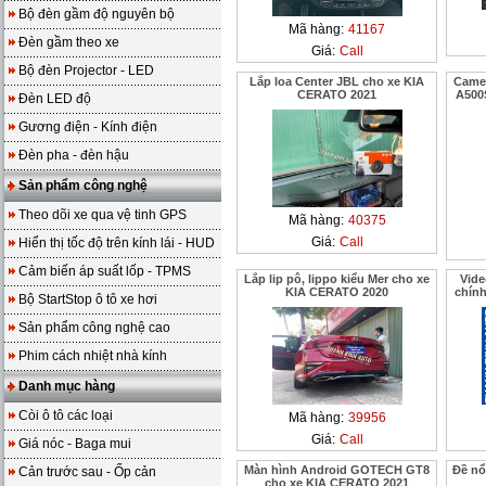
Bộ đèn gầm độ nguyên bộ
Mã hàng:
41167
Đèn gầm theo xe
Giá:
Call
Bộ đèn Projector - LED
Lắp loa Center JBL cho xe KIA
Camer
CERATO 2021
A500S
Đèn LED độ
Gương điện - Kính điện
Đèn pha - đèn hậu
Sản phẩm công nghệ
Theo dõi xe qua vệ tinh GPS
Mã hàng:
40375
Giá:
Call
Hiển thị tốc độ trên kính lái - HUD
Cảm biến áp suất lốp - TPMS
Lắp lip pô, lippo kiểu Mer cho xe
Vide
KIA CERATO 2020
chín
Bộ StartStop ô tô xe hơi
Sản phẩm công nghệ cao
Phim cách nhiệt nhà kính
Danh mục hàng
Còi ô tô các loại
Mã hàng:
39956
Giá:
Call
Giá nóc - Baga mui
Màn hình Android GOTECH GT8
Đề nổ
Cản trước sau - Ốp cản
cho xe KIA CERATO 2021