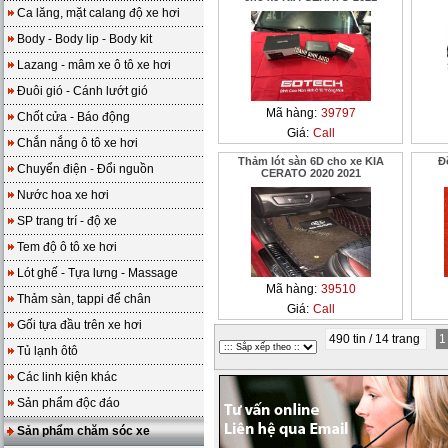
Ca lăng, mặt calang độ xe hơi
Body - Body lip - Body kit
Lazang - mâm xe ô tô xe hơi
Đuôi gió - Cánh lướt gió
Mã hàng:
39797
Chốt cửa - Báo động
Giá:
Call
Chắn nắng ô tô xe hơi
Thảm lót sàn 6D cho xe KIA
Đ
Chuyển điện - Đổi nguồn
CERATO 2020 2021
Nước hoa xe hơi
SP trang trí - độ xe
Tem độ ô tô xe hơi
Lót ghế - Tựa lưng - Massage
Mã hàng:
39510
Thảm sàn, tappi để chân
Giá:
Call
Gối tựa đầu trên xe hơi
490 tin / 14 trang
Tủ lạnh ôtô
Các linh kiện khác
Sản phẩm độc đáo
Sản phẩm chăm sóc xe