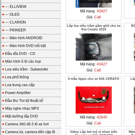
--- ELLIVIEW
Mã hàng:
43927
--- OLED
Giá:
Call
--- CLARION
Lắp loa siêu trầm gầm ghế cho xe
Độ
Kia Cerato 2019
--- PIONEER
--- Màn hình ANDROID
--- Màn hình DVD nổi bật
Đầu đĩa DVD - CD
Màn hình ô tô các loại
Mã hàng:
43427
Loa siêu trầm - Subwoofer
Giá:
Call
Loa phổ thông
4 mẫu lippo cho xe KIA CERATO
Lắ
Loa trung cao cấp
Power Amplifier
Đầu thu Tivi kỹ thuật số
Máy nghe nhạc MP3
Mặt dưỡng lắp DVD
Mã hàng:
42645
Giá:
Call
Camera 360 độ ô tô xe hơi
Camera lùi, camera tiến cập lề
Video Lắp led mý xi nhan trên
Màn