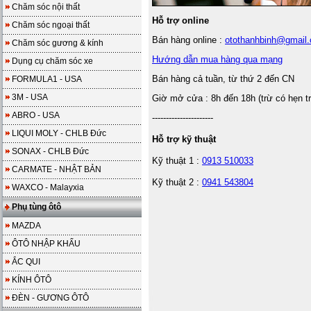
Chăm sóc nội thất
Hỗ trợ online
Chăm sóc ngoại thất
Bán hàng online :
otothanhbinh@gmail
Chăm sóc gương & kính
Hướng dẫn mua hàng qua mạng
Dụng cụ chăm sóc xe
Bán hàng cả tuần, từ thứ 2 đến CN
FORMULA1 - USA
3M - USA
Giờ mở cửa : 8h đến 18h (trừ có hẹn t
ABRO - USA
----------------------
LIQUI MOLY - CHLB Đức
Hỗ trợ kỹ thuật
SONAX - CHLB Đức
Kỹ thuật 1 :
0913 510033
CARMATE - NHẬT BẢN
Kỹ thuật 2 :
0941 543804
WAXCO - Malayxia
Phụ tùng ôtô
MAZDA
ÔTÔ NHẬP KHẨU
ẮC QUI
KÍNH ÔTÔ
ĐÈN - GƯƠNG ÔTÔ