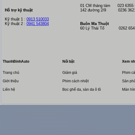
01 CM tháng tám
023 6355
Hỗ trợ kỹ thuật
142 đường 2/9 0236 362
Kỹ thuật 1 :
0913 510033
Kỹ thuật 2 :
0941 543804
Buôn Ma Thuột
60 Lý Thái Tổ 0262 6543
ThanhBinhAuto
Nổi bật
Xem nh
Trang chủ
Giảm giá
Phim cá
Giới thiệu
Phim cách nhiệt
Sản phẩ
Liên hệ
Bọc ghế da, sàn da ô tô
Màn hì