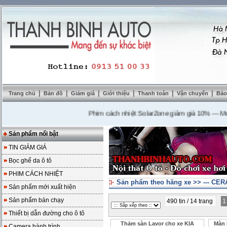
|
|
|
|
|
|
Trang chủ
Bản đồ
Giảm giá
Giới thiệu
Thanh toán
Vận chuyển
Bảo
Phim cách nhiệt SolarZone giảm giá 10%
---
Mua DVD
Sản phẩm nổi bật
TIN GIẢM GIÁ
Bọc ghế da ô tô
PHIM CÁCH NHIỆT
Sản phẩm theo hãng xe
>>
--- CE
Sản phẩm mới xuất hiện
Sản phẩm bán chạy
490 tin / 14 trang
Thiết bị dẫn đường cho ô tô
Thảm sàn Lavor cho xe KIA
Màn 
Camera hành trình