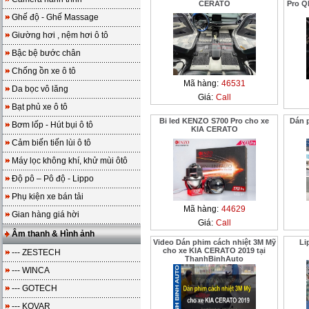
CERATO
Pro Q
Ghế độ - Ghế Massage
Giường hơi , nệm hơi ô tô
Bậc bệ bước chân
Chống ồn xe ô tô
Mã hàng:
46531
Da bọc vô lăng
Giá:
Call
Bạt phủ xe ô tô
Bi led KENZO S700 Pro cho xe
Dán 
Bơm lốp - Hút bụi ô tô
KIA CERATO
Cảm biến tiến lùi ô tô
Máy lọc không khí, khử mùi ôtô
Độ pô – Pô độ - Lippo
Phụ kiện xe bán tải
Mã hàng:
44629
Gian hàng giá hời
Giá:
Call
Âm thanh & Hình ảnh
Video Dán phim cách nhiệt 3M Mỹ
Li
cho xe KIA CERATO 2019 tại
--- ZESTECH
ThanhBinhAuto
--- WINCA
--- GOTECH
--- KOVAR