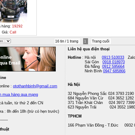
 hàng:
19292
Giá:
Call
16 tin / 1 trang
1
Trang cuối
Liên hệ qua điện thoại
Hotline
: Hà nội
0913 510033
Zal
Sài Gòn
0918 018970
Đà Nẵng
0912 595664
Ninh Bình
0947 685866
line
Hà Nội
nline :
otothanhbinh@gmail.com
32 Nguyễn Phong Sắc 024 3793 2190
n mua hàng qua mạng
684 Nguyễn Văn Cừ 024 3652 1282
371 Trần Khát Chân 024 3972 7399
cả tuần, từ thứ 2 đến CN
623 Nguyễn Trãi 024 3552 198
 : 8h đến 18h (trừ có hẹn trước)
TPHCM
-------
166 Phạm Văn Đồng - T.Đức 0932 
thuật