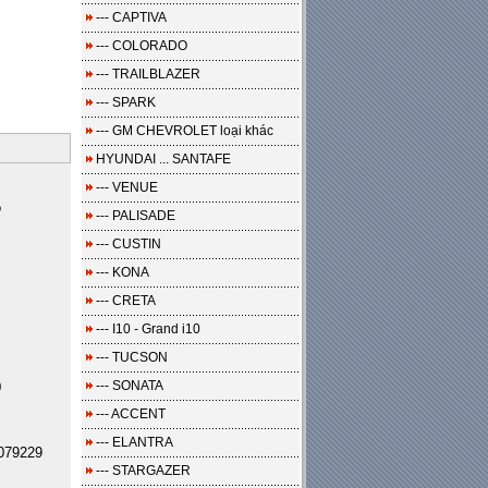
--- CAPTIVA
--- COLORADO
--- TRAILBLAZER
--- SPARK
--- GM CHEVROLET loại khác
HYUNDAI ... SANTAFE
--- VENUE
o
--- PALISADE
--- CUSTIN
--- KONA
--- CRETA
--- I10 - Grand i10
--- TUCSON
--- SONATA
0
--- ACCENT
--- ELANTRA
079229
--- STARGAZER