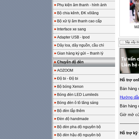
Phụ kiện âm thanh - hình ảnh
Bộ chia kênh, ĐK vôlăng
Bộ xử lý âm thanh cao cấp
Mã
Interface xe sang
Adapter USB - Ipod
Dây loa, dây nguồn, cầu chì
Gian hàng ký gửi – thanh lý
Chuyên độ đèn
AOZOOM
Độ bi - Độ bi
Hỗ trợ on
Bộ bóng Xenon
Bán hàng o
Bóng đèn LED Lumileds
Hướng dẫ
Bóng đèn ô tô tăng sáng
Bán hàng 
Bộ đèn lắp thêm
Giờ mở cửa
Đèn độ handmade
---------------
Bộ đèn pha độ nguyên bộ
Hỗ trợ kỹ 
Bộ đèn hậu độ nguyên bộ