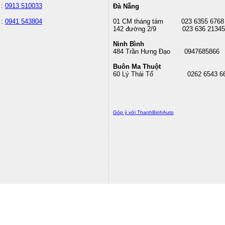
 :
0913 510033
Đà Nẵng
 :
0941 543804
01 CM tháng tám
023 6355 6768
142 đường 2/9 023 636 21345
Ninh Bình
484 Trần Hưng Đạo 0947685866
Buôn Ma Thuột
60 Lý Thái Tổ
0262 6543 6
Góp ý với ThanhBinhAuto