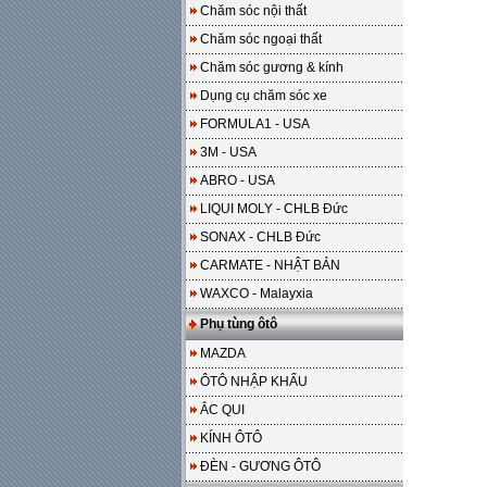
Chăm sóc nội thất
Chăm sóc ngoại thất
Chăm sóc gương & kính
Dụng cụ chăm sóc xe
FORMULA1 - USA
3M - USA
ABRO - USA
LIQUI MOLY - CHLB Đức
SONAX - CHLB Đức
CARMATE - NHẬT BẢN
WAXCO - Malayxia
Phụ tùng ôtô
MAZDA
ÔTÔ NHẬP KHẨU
ẮC QUI
KÍNH ÔTÔ
ĐÈN - GƯƠNG ÔTÔ