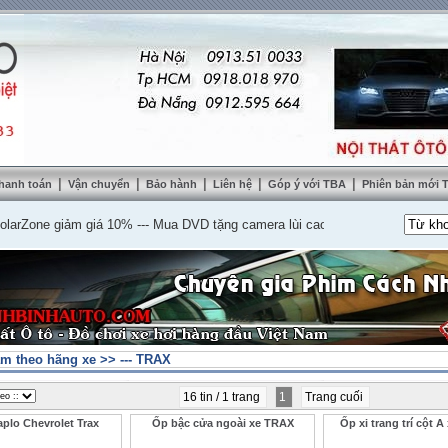
|
|
|
|
|
hanh toán
Vận chuyển
Bảo hành
Liên hệ
Góp ý với TBA
Phiên bản mới
one giảm giá 10%
---
Mua DVD tặng camera lùi cao cấp
---
Lắp nệm ghế da thậ
m theo hãng xe
>>
--- TRAX
16 tin / 1 trang
1
Trang cuối
plo Chevrolet Trax
Ốp bậc cửa ngoài xe TRAX
Ốp xi trang trí cột 