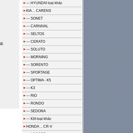
--- HYUNDAI loại khác
KIA ... CARENS
--- SONET
--- CARNIVAL
--- SELTOS
--- CERATO
66
--- SOLUTO
--- MORNING
--- SORENTO
--- SPORTAGE
--- OPTIMA - K5
--- K3
--- RIO
--- RONDO
--- SEDONA
--- KIA loại khác
HONDA ... CR-V