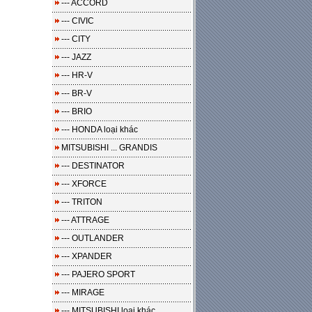
--- ACCORD
--- CIVIC
--- CITY
--- JAZZ
--- HR-V
--- BR-V
--- BRIO
--- HONDA loại khác
MITSUBISHI ... GRANDIS
--- DESTINATOR
--- XFORCE
--- TRITON
--- ATTRAGE
--- OUTLANDER
--- XPANDER
--- PAJERO SPORT
--- MIRAGE
--- MITSUBISHI loại khác