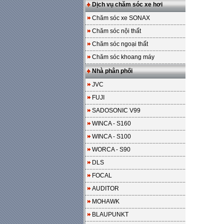
Dịch vụ chăm sóc xe hơi
Chăm sóc xe SONAX
Chăm sóc nội thất
Chăm sóc ngoại thất
Chăm sóc khoang máy
Nhà phân phối
JVC
FUJI
SADOSONIC V99
WINCA - S160
WINCA - S100
WORCA - S90
DLS
FOCAL
AUDITOR
MOHAWK
BLAUPUNKT