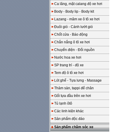
Ca lăng, mặt calang độ xe hơi
Body - Body lip - Body kit
Lazang - mâm xe ô tô xe hơi
Đuôi gió - Cánh lướt gió
Chốt cửa - Báo động
Chắn nắng ô tô xe hơi
Chuyển điện - Đổi nguồn
Nước hoa xe hơi
SP trang trí - độ xe
Tem độ ô tô xe hơi
Lót ghế - Tựa lưng - Massage
Thảm sàn, tappi để chân
Gối tựa đầu trên xe hơi
Tủ lạnh ôtô
Các linh kiện khác
Sản phẩm độc đáo
Sản phẩm chăm sóc xe