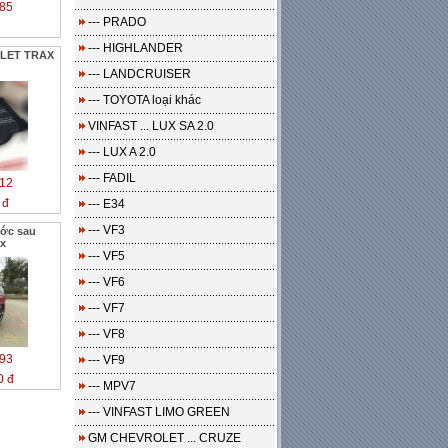
85
--- PRADO
--- HIGHLANDER
OLET TRAX
--- LANDCRUISER
--- TOYOTA loại khác
VINFAST ... LUX SA 2.0
--- LUX A 2.0
--- FADIL
12
 đ
--- E34
--- VF3
ước sau
ax
--- VF5
--- VF6
--- VF7
--- VF8
93
--- VF9
0 đ
--- MPV7
--- VINFAST LIMO GREEN
GM CHEVROLET ... CRUZE