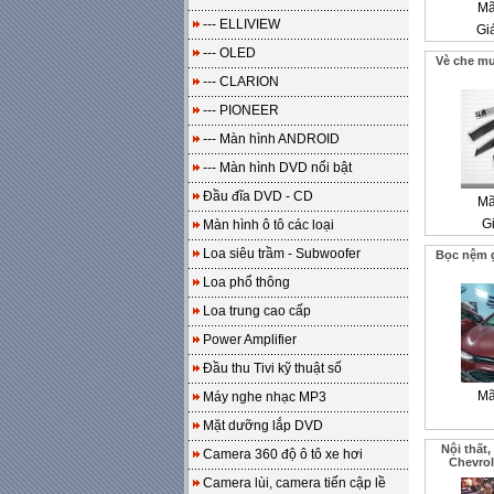
Mã
--- ELLIVIEW
Gi
--- OLED
Vè che m
--- CLARION
--- PIONEER
--- Màn hình ANDROID
--- Màn hình DVD nổi bật
Đầu đĩa DVD - CD
Mã
Gi
Màn hình ô tô các loại
Loa siêu trầm - Subwoofer
Bọc nệm g
Loa phổ thông
Loa trung cao cấp
Power Amplifier
Đầu thu Tivi kỹ thuật số
Mã
Máy nghe nhạc MP3
Mặt dưỡng lắp DVD
Nội thất,
Camera 360 độ ô tô xe hơi
Chevrol
Camera lùi, camera tiến cập lề