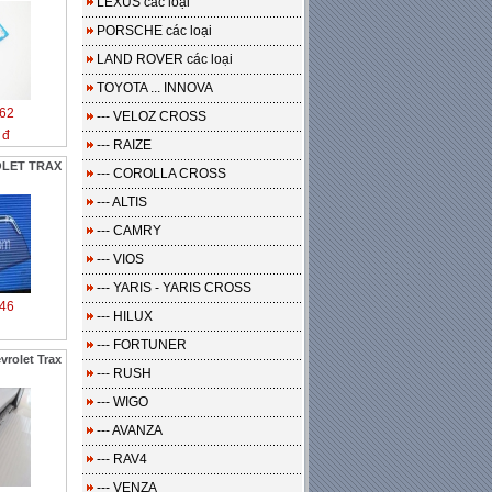
LEXUS các loại
PORSCHE các loại
LAND ROVER các loại
TOYOTA ... INNOVA
62
--- VELOZ CROSS
 đ
--- RAIZE
OLET TRAX
--- COROLLA CROSS
--- ALTIS
--- CAMRY
--- VIOS
--- YARIS - YARIS CROSS
46
--- HILUX
--- FORTUNER
rolet Trax
--- RUSH
--- WIGO
--- AVANZA
--- RAV4
--- VENZA