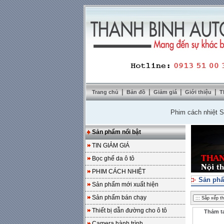
|
|
|
|
Trang chủ
Bản đồ
Giảm giá
Giới thiệu
T
Phim cách nhiệt SolarZ
Sản phẩm nổi bật
TIN GIẢM GIÁ
Bọc ghế da ô tô
PHIM CÁCH NHIỆT
Sản phẩ
Sản phẩm mới xuất hiện
Sản phẩm bán chạy
Thiết bị dẫn đường cho ô tô
Thảm ta
Camera hành trình