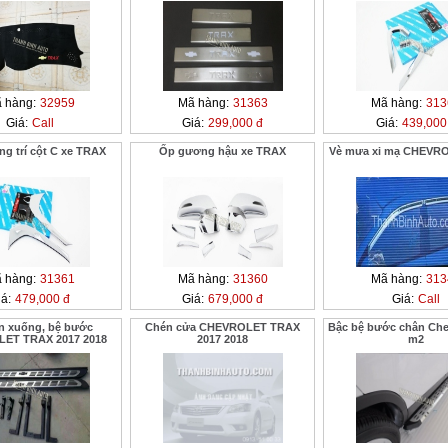
 hàng:
32959
Mã hàng:
31363
Mã hàng:
313
Giá:
Call
Giá:
299,000 đ
Giá:
439,000
ang trí cột C xe TRAX
Ốp gương hậu xe TRAX
Vè mưa xi mạ CHEVR
 hàng:
31361
Mã hàng:
31360
Mã hàng:
313
á:
479,000 đ
Giá:
679,000 đ
Giá:
Call
ên xuống, bệ bước
Chén cửa CHEVROLET TRAX
Bậc bệ bước chân Chev
ET TRAX 2017 2018
2017 2018
m2