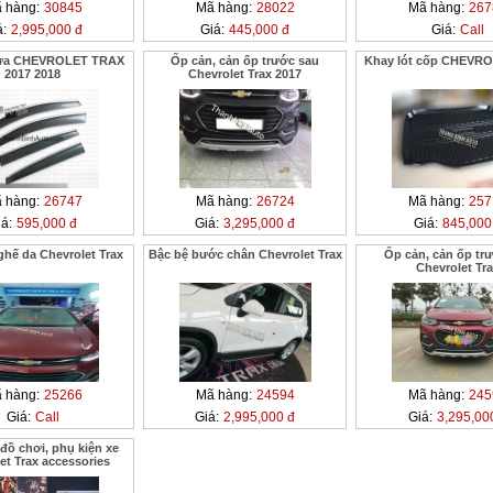
 hàng:
30845
Mã hàng:
28022
Mã hàng:
267
á:
2,995,000 đ
Giá:
445,000 đ
Giá:
Call
ưa CHEVROLET TRAX
Ốp cản, cản ốp trước sau
Khay lót cốp CHEVR
2017 2018
Chevrolet Trax 2017
 hàng:
26747
Mã hàng:
26724
Mã hàng:
257
á:
595,000 đ
Giá:
3,295,000 đ
Giá:
845,000
hế da Chevrolet Trax
Bậc bệ bước chân Chevrolet Trax
Ốp cản, cản ốp tr
Chevrolet Tr
 hàng:
25266
Mã hàng:
24594
Mã hàng:
245
Giá:
Call
Giá:
2,995,000 đ
Giá:
3,295,00
 đồ chơi, phụ kiện xe
et Trax accessories