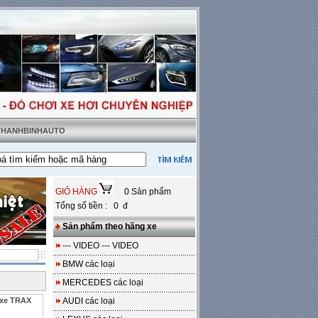
 THANHBINHAUTO
t tặng sàn da
---
Miễn phí 100% công lắp đặt
GIỎ HÀNG
0 Sản phẩm
Tổng số tiền : 0 đ
Sản phẩm theo hãng xe
--- VIDEO --- VIDEO
BMW các loại
MERCEDES các loại
A xe TRAX
AUDI các loại