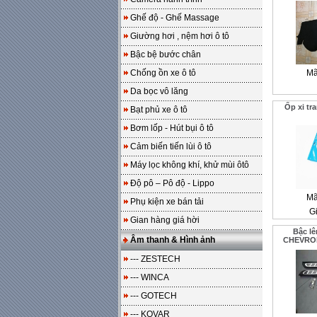
Ghế độ - Ghế Massage
Giường hơi , nệm hơi ô tô
Bậc bệ bước chân
Chống ồn xe ô tô
Mã
Da bọc vô lăng
Ốp xi tr
Bạt phủ xe ô tô
Bơm lốp - Hút bụi ô tô
Cảm biến tiến lùi ô tô
Máy lọc không khí, khử mùi ôtô
Độ pô – Pô độ - Lippo
Mã
Phụ kiện xe bán tải
Gi
Gian hàng giá hời
Bậc l
Âm thanh & Hình ảnh
CHEVROL
--- ZESTECH
--- WINCA
--- GOTECH
--- KOVAR