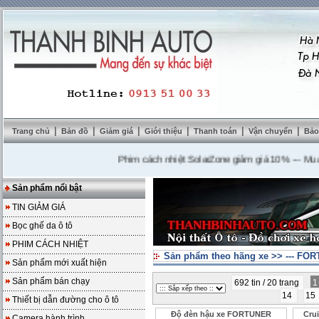
|
|
|
|
|
|
Trang chủ
Bản đồ
Giảm giá
Giới thiệu
Thanh toán
Vận chuyển
Bảo
Phim cách nhiệt SolarZone giảm giá 10%
---
Mua DVD 
Sản phẩm nổi bật
TIN GIẢM GIÁ
Bọc ghế da ô tô
PHIM CÁCH NHIỆT
Sản phẩm theo hãng xe
>>
--- FO
Sản phẩm mới xuất hiện
Sản phẩm bán chạy
692 tin / 20 trang
14
15
Thiết bị dẫn đường cho ô tô
Độ đèn hậu xe FORTUNER
Cru
Camera hành trình