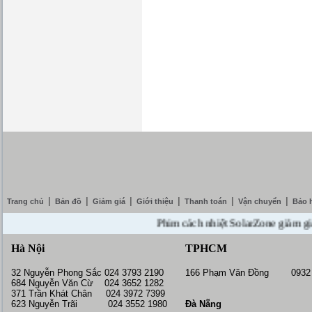
|
|
|
|
|
|
Trang chủ
Bản đồ
Giảm giá
Giới thiệu
Thanh toán
Vận chuyển
Bảo 
Phim cách nhiệt SolarZone giảm giá 10%
Hà Nội
TPHCM
32 Nguyễn Phong Sắc 024 3793 2190
166 Phạm Văn Đồng 0932 
684 Nguyễn Văn Cừ 024 3652 1282
371 Trần Khát Chân 024 3972 7399
623 Nguyễn Trãi 024 3552 1980
Đà Nẵng