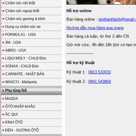
Chăm sóc nội thất
Hỗ trợ online
Chăm sóc ngoại thất
Chăm sóc gương & kính
Bán hàng online :
otothanhbinh@gmail
Dụng cụ chăm sóc xe
Hướng dẫn mua hàng qua mạng
FORMULA1 - USA
Bán hàng cả tuần, từ thứ 2 đến CN
3M - USA
Giờ mở cửa : 8h đến 18h (trừ có hẹn t
ABRO - USA
----------------------
LIQUI MOLY - CHLB Đức
Hỗ trợ kỹ thuật
SONAX - CHLB Đức
Kỹ thuật 1 :
0913 510033
CARMATE - NHẬT BẢN
Kỹ thuật 2 :
0941 543804
WAXCO - Malayxia
Phụ tùng ôtô
MAZDA
ÔTÔ NHẬP KHẨU
ẮC QUI
KÍNH ÔTÔ
ĐÈN - GƯƠNG ÔTÔ