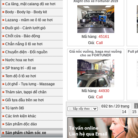
Xlight cho xe Fortuner 2019
Ca lăng, mặt calang độ xe hơi
Body - Body lip - Body kit
Lazang - mâm xe ô tô xe hơi
Đuôi gió - Cánh lướt gió
Chốt cửa - Báo động
Mã hàng:
45161
Giá:
Call
Chắn nắng ô tô xe hơi
Giá nóc vuông, baga mui vuông
Full 
Chuyển điện - Đổi nguồn
cho xe FORTUNER
Nước hoa xe hơi
SP trang trí - độ xe
Tem độ ô tô xe hơi
Lót ghế - Tựa lưng - Massage
Mã hàng:
44930
Thảm sàn, tappi để chân
Giá:
Call
Gối tựa đầu trên xe hơi
692 tin / 20 trang
Tủ lạnh ôtô
14
15
Các linh kiện khác
Sản phẩm độc đáo
Sản phẩm chăm sóc xe