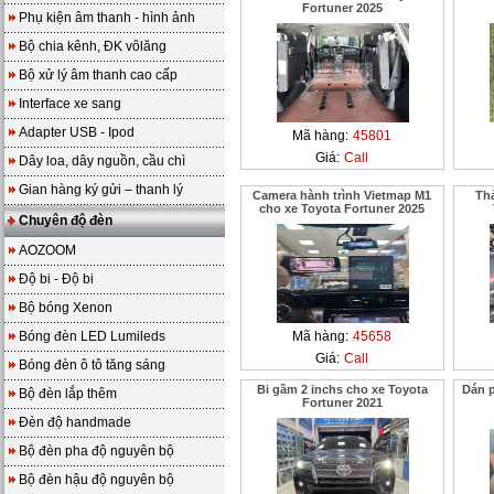
Fortuner 2025
Phụ kiện âm thanh - hình ảnh
Bộ chia kênh, ĐK vôlăng
Bộ xử lý âm thanh cao cấp
Interface xe sang
Adapter USB - Ipod
Mã hàng:
45801
Giá:
Call
Dây loa, dây nguồn, cầu chì
Gian hàng ký gửi – thanh lý
Camera hành trình Vietmap M1
Th
cho xe Toyota Fortuner 2025
Chuyên độ đèn
AOZOOM
Độ bi - Độ bi
Bộ bóng Xenon
Bóng đèn LED Lumileds
Mã hàng:
45658
Giá:
Call
Bóng đèn ô tô tăng sáng
Bi gầm 2 inchs cho xe Toyota
Dán 
Bộ đèn lắp thêm
Fortuner 2021
Đèn độ handmade
Bộ đèn pha độ nguyên bộ
Bộ đèn hậu độ nguyên bộ