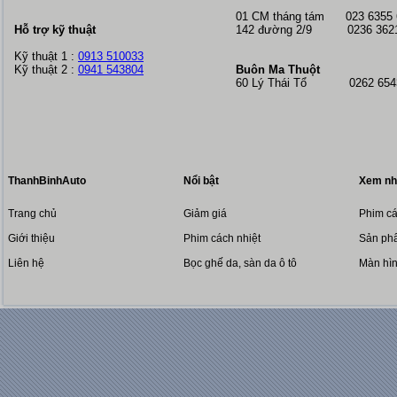
01 CM tháng tám
023 6355
Hỗ trợ kỹ thuật
142 đường 2/9 0236 362
Kỹ thuật 1 :
0913 510033
Kỹ thuật 2 :
0941 543804
Buôn Ma Thuột
60 Lý Thái Tổ 0262 6543
ThanhBinhAuto
Nổi bật
Xem nh
Trang chủ
Giảm giá
Phim cá
Giới thiệu
Phim cách nhiệt
Sản phẩ
Liên hệ
Bọc ghế da, sàn da ô tô
Màn hì