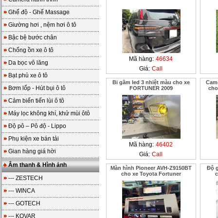
Ghế độ - Ghế Massage
Giường hơi , nệm hơi ô tô
Bậc bệ bước chân
Chống ồn xe ô tô
Mã hàng:
46634
Da bọc vô lăng
Giá:
Call
Bạt phủ xe ô tô
Bi gầm led 3 nhiệt màu cho xe
Came
Bơm lốp - Hút bụi ô tô
FORTUNER 2009
cho
Cảm biến tiến lùi ô tô
Máy lọc không khí, khử mùi ôtô
Độ pô – Pô độ - Lippo
Phụ kiện xe bán tải
Mã hàng:
46402
Gian hàng giá hời
Giá:
Call
Âm thanh & Hình ảnh
Màn hình Pioneer AVH-Z9150BT
Độ 
cho xe Toyota Fortuner
c
--- ZESTECH
--- WINCA
--- GOTECH
--- KOVAR