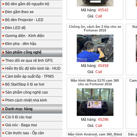
Bộ đèn gầm độ nguyên bộ
Mã hàng:
45542
Đèn gầm theo xe
Giá:
Call
Bộ đèn Projector - LED
Chống ồn, cách âm 3 lớp cho xe
St
Đèn LED độ
Fortuner 2019
Gương điện - Kính điện
Đèn pha - đèn hậu
Sản phẩm công nghệ
Theo dõi xe qua vệ tinh GPS
Mã hàng:
45458
Hiển thị tốc độ trên kính lái - HUD
Giá:
Call
Cảm biến áp suất lốp - TPMS
Màn hình Winca S170 cam 360
Came
Bộ StartStop ô tô xe hơi
cho xe Fortuner 2016
Sản phẩm công nghệ cao
Phim cách nhiệt nhà kính
Danh mục hàng
Còi ô tô các loại
Mã hàng:
45296
Giá nóc - Baga mui
Giá:
Call
Cản trước sau - Ốp cản
Màn hình Android, cam 360, Biled
Dán 