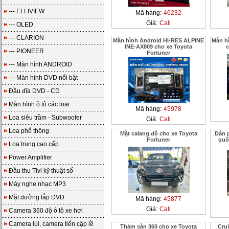
--- ELLIVIEW
Mã hàng:
46232
Giá:
Call
--- OLED
--- CLARION
Màn hình Android HI-RES ALPINE
Màn h
INE-AX809 cho xe Toyota
c
--- PIONEER
Fortuner
--- Màn hình ANDROID
--- Màn hình DVD nổi bật
Đầu đĩa DVD - CD
Màn hình ô tô các loại
Mã hàng:
45978
Loa siêu trầm - Subwoofer
Giá:
Call
Loa phổ thông
Mặt calang độ cho xe Toyota
Dán 
Fortuner
quố
Loa trung cao cấp
Power Amplifier
Đầu thu Tivi kỹ thuật số
Máy nghe nhạc MP3
Mặt dưỡng lắp DVD
Mã hàng:
45877
Giá:
Call
Camera 360 độ ô tô xe hơi
Camera lùi, camera tiến cập lề
Thảm sàn 360 cho xe Toyota
Cru