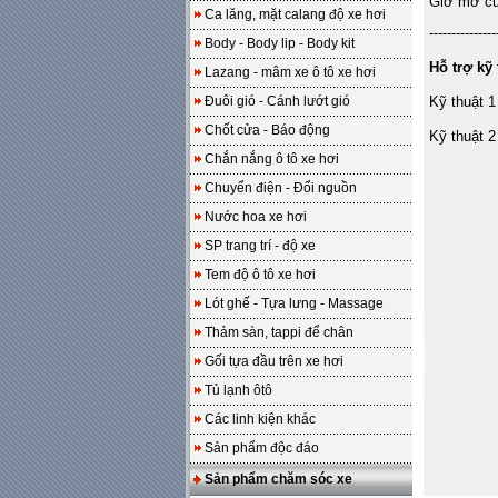
Giờ mở cửa
Ca lăng, mặt calang độ xe hơi
---------------
Body - Body lip - Body kit
Hỗ trợ kỹ 
Lazang - mâm xe ô tô xe hơi
Đuôi gió - Cánh lướt gió
Kỹ thuật 1
Chốt cửa - Báo động
Kỹ thuật 2
Chắn nắng ô tô xe hơi
Chuyển điện - Đổi nguồn
Nước hoa xe hơi
SP trang trí - độ xe
Tem độ ô tô xe hơi
Lót ghế - Tựa lưng - Massage
Thảm sàn, tappi để chân
Gối tựa đầu trên xe hơi
Tủ lạnh ôtô
Các linh kiện khác
Sản phẩm độc đáo
Sản phẩm chăm sóc xe