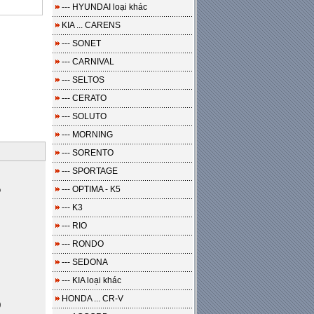
--- HYUNDAI loại khác
KIA ... CARENS
--- SONET
--- CARNIVAL
--- SELTOS
--- CERATO
--- SOLUTO
--- MORNING
--- SORENTO
--- SPORTAGE
o
--- OPTIMA - K5
--- K3
--- RIO
--- RONDO
--- SEDONA
--- KIA loại khác
HONDA ... CR-V
0