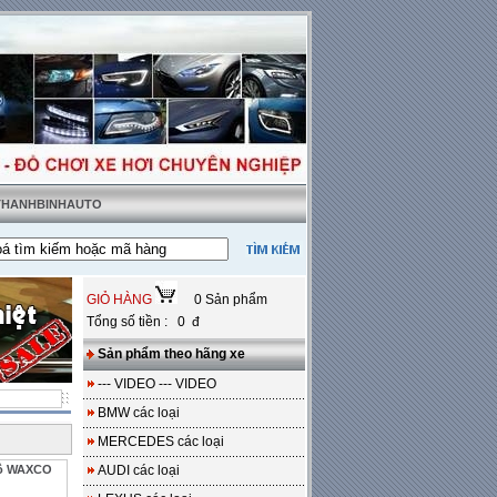
 THANHBINHAUTO
 thật tặng sàn da
---
Miễn phí 100% công lắp đặt
GIỎ HÀNG
0 Sản phẩm
Tổng số tiền : 0 đ
Sản phẩm theo hãng xe
--- VIDEO --- VIDEO
BMW các loại
MERCEDES các loại
 tô WAXCO
AUDI các loại