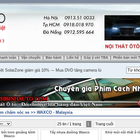
|
|
|
|
|
hanh toán
Vận chuyển
Bảo hành
Liên hệ
Góp ý với TBA
Phiên bản mới
larZone giảm giá 10%
---
Mua DVD tặng camera lùi cao cấp
---
Lắp nệm ghế da
m chăm sóc xe
>>
WAXCO - Malayxia
25 tin / 1 trang
1
Trang cuối
 bôi trơn gioăng kính
Tẩy nhựa đường Waxco
Khử mùi nội thất ô
Waxco