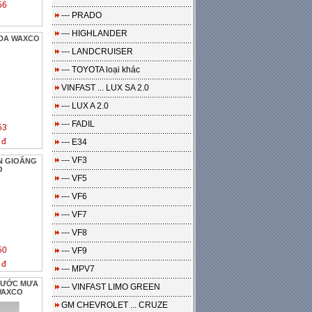
56
--- PRADO
--- HIGHLANDER
 DA WAXCO
--- LANDCRUISER
--- TOYOTA loại khác
VINFAST ... LUX SA 2.0
--- LUX A 2.0
--- FADIL
53
 đ
--- E34
--- VF3
N GIOĂNG
O
--- VF5
--- VF6
--- VF7
--- VF8
50
--- VF9
 đ
--- MPV7
NƯỚC MƯA
--- VINFAST LIMO GREEN
WAXCO
GM CHEVROLET ... CRUZE