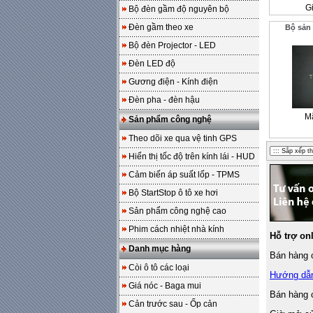
Gi
Bộ đèn gầm độ nguyên bộ
Đèn gầm theo xe
Bộ sản
Bộ đèn Projector - LED
Đèn LED độ
Gương điện - Kính điện
Đèn pha - đèn hậu
M
Sản phẩm công nghệ
Theo dõi xe qua vệ tinh GPS
Hiển thị tốc độ trên kính lái - HUD
Cảm biến áp suất lốp - TPMS
Bộ StartStop ô tô xe hơi
Sản phẩm công nghệ cao
Phim cách nhiệt nhà kính
Hỗ trợ on
Danh mục hàng
Bán hàng o
Còi ô tô các loại
Hướng dẫ
Giá nóc - Baga mui
Bán hàng 
Cản trước sau - Ốp cản