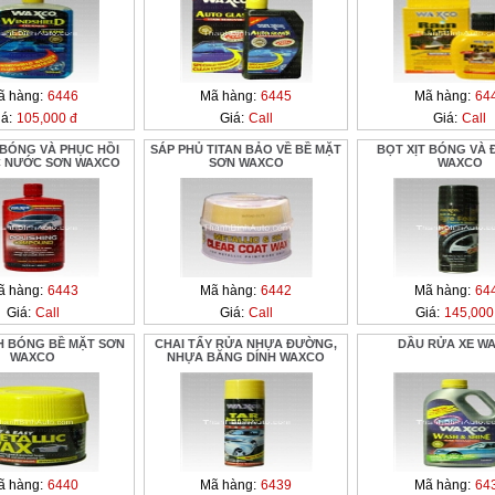
ã hàng:
6446
Mã hàng:
6445
Mã hàng:
64
á:
105,000 đ
Giá:
Call
Giá:
Call
 BÓNG VÀ PHỤC HỒI
SÁP PHỦ TITAN BẢO VỀ BỀ MẶT
BỌT XỊT BÓNG VÀ 
C NƯỚC SƠN WAXCO
SƠN WAXCO
WAXCO
ã hàng:
6443
Mã hàng:
6442
Mã hàng:
64
Giá:
Call
Giá:
Call
Giá:
145,000
H BÓNG BỀ MẶT SƠN
CHAI TẨY RỬA NHỰA ĐƯỜNG,
DẦU RỬA XE W
WAXCO
NHỰA BĂNG DÍNH WAXCO
ã hàng:
6440
Mã hàng:
6439
Mã hàng:
64