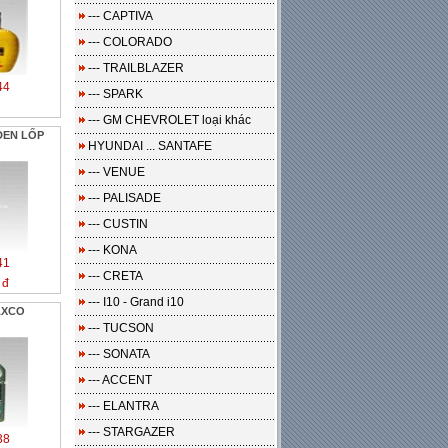
--- CAPTIVA
--- COLORADO
--- TRAILBLAZER
44
--- SPARK
--- GM CHEVROLET loại khác
ĐEN LỐP
HYUNDAI ... SANTAFE
--- VENUE
--- PALISADE
--- CUSTIN
--- KONA
41
--- CRETA
 đ
--- I10 - Grand i10
AXCO
--- TUCSON
--- SONATA
--- ACCENT
--- ELANTRA
--- STARGAZER
38