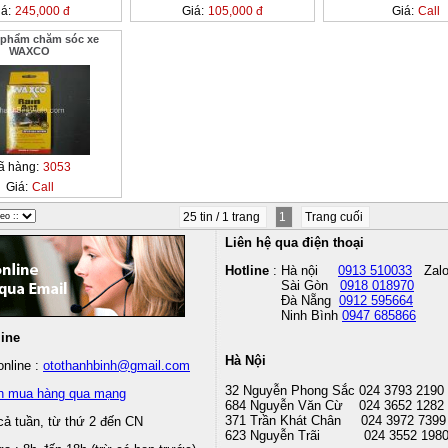
á:
245,000 đ
Giá:
105,000 đ
Giá:
Call
 phẩm chăm sóc xe
WAXCO
ã hàng:
3053
Giá:
Call
25 tin / 1 trang
1
Trang cuối
Liên hệ qua điện thoại
Hotline
: Hà nội
0913 510033
Zal
Sài Gòn
0918 018970
Đà Nẵng
0912 595664
Ninh Bình
0947 685866
line
Hà Nội
nline :
otothanhbinh@gmail.com
32 Nguyễn Phong Sắc 024 3793 2190
n mua hàng qua mạng
684 Nguyễn Văn Cừ 024 3652 1282
371 Trần Khát Chân 024 3972 7399
cả tuần, từ thứ 2 đến CN
623 Nguyễn Trãi 024 3552 198