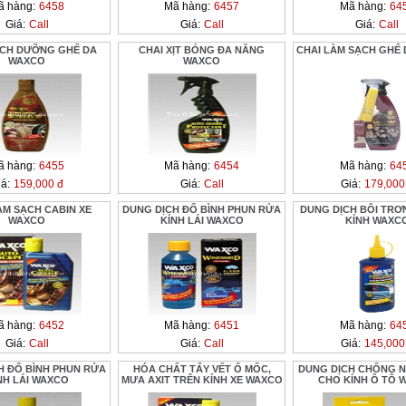
ã hàng:
6458
Mã hàng:
6457
Mã hàng:
64
Giá:
Call
Giá:
Call
Giá:
Call
ỊCH DƯỠNG GHẾ DA
CHAI XỊT BÓNG ĐA NĂNG
CHAI LÀM SẠCH GHẾ
WAXCO
WAXCO
ã hàng:
6455
Mã hàng:
6454
Mã hàng:
64
á:
159,000 đ
Giá:
Call
Giá:
179,000
ÀM SẠCH CABIN XE
DUNG DỊCH ĐỔ BÌNH PHUN RỬA
DUNG DỊCH BÔI TRƠ
WAXCO
KÍNH LÁI WAXCO
KÍNH WAXC
ã hàng:
6452
Mã hàng:
6451
Mã hàng:
64
Giá:
Call
Giá:
Call
Giá:
145,000
H ĐỔ BÌNH PHUN RỬA
HÓA CHẤT TẨY VẾT Ố MỐC,
DUNG DỊCH CHỐNG 
NH LÁI WAXCO
MƯA AXIT TRÊN KÍNH XE WAXCO
CHO KÍNH Ô TÔ 