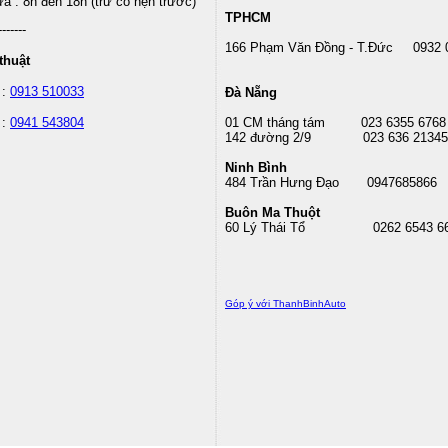
 : 8h đến 18h (trừ có hẹn trước)
TPHCM
-------
166 Phạm Văn Đồng - T.Đức 0932 
thuật
 :
0913 510033
Đà Nẵng
 :
0941 543804
01 CM tháng tám
023 6355 6768
142 đường 2/9 023 636 21345
Ninh Bình
484 Trần Hưng Đạo 0947685866
Buôn Ma Thuột
60 Lý Thái Tổ
0262 6543 6
Góp ý với ThanhBinhAuto