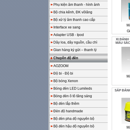
Phụ kiện âm thanh - hình ảnh
Bộ chia kênh, ĐK vôlăng
Bộ xử lý âm thanh cao cấp
M
Interface xe sang
Gi
Adapter USB - Ipod
XI ĐÁNH
Dây loa, dây nguồn, cầu chì
MÀU SẮ
Gian hàng ký gửi – thanh lý
Chuyên độ đèn
AOZOOM
Độ bi - Độ bi
M
Bộ bóng Xenon
Bóng đèn LED Lumileds
SÁP ĐÁN
Bóng đèn ô tô tăng sáng
Bộ đèn lắp thêm
Đèn độ handmade
Bộ đèn pha độ nguyên bộ
Bộ đèn hậu độ nguyên bộ
M