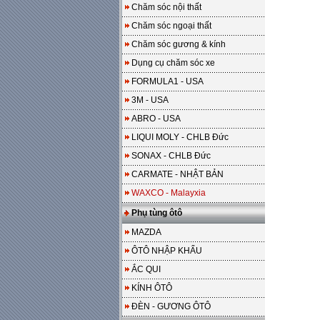
Chăm sóc nội thất
Chăm sóc ngoại thất
Chăm sóc gương & kính
Dụng cụ chăm sóc xe
FORMULA1 - USA
3M - USA
ABRO - USA
LIQUI MOLY - CHLB Đức
SONAX - CHLB Đức
CARMATE - NHẬT BẢN
WAXCO - Malayxia
Phụ tùng ôtô
MAZDA
ÔTÔ NHẬP KHẨU
ẮC QUI
KÍNH ÔTÔ
ĐÈN - GƯƠNG ÔTÔ