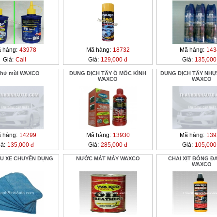
 hàng:
43978
Mã hàng:
18732
Mã hàng:
143
Giá:
Call
Giá:
129,000 đ
Giá:
135,000
 khử mùi WAXCO
DUNG DỊCH TẨY Ố MỐC KÍNH
DUNG DỊCH TẨY NH
WAXCO
WAXCO
 hàng:
14299
Mã hàng:
13930
Mã hàng:
139
á:
135,000 đ
Giá:
285,000 đ
Giá:
105,000
U XE CHUYÊN DỤNG
NƯỚC MÁT MÁY WAXCO
CHAI XỊT BÓNG Đ
WAXCO