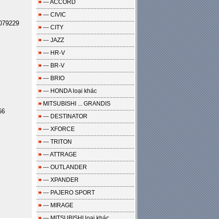
--- ACCORD
--- CIVIC
079229
--- CITY
--- JAZZ
--- HR-V
--- BR-V
--- BRIO
--- HONDA loại khác
MITSUBISHI ... GRANDIS
66
--- DESTINATOR
--- XFORCE
--- TRITON
--- ATTRAGE
--- OUTLANDER
--- XPANDER
--- PAJERO SPORT
--- MIRAGE
--- MITSUBISHI loại khác