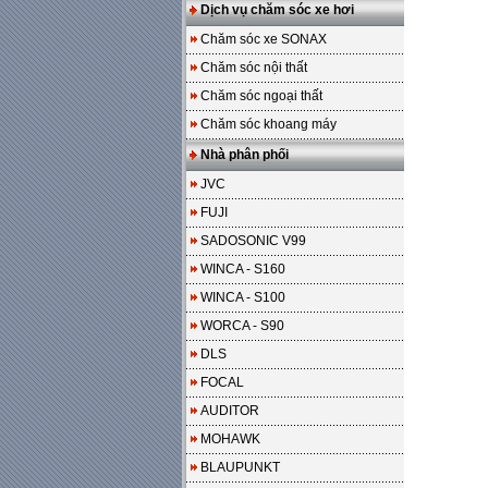
Dịch vụ chăm sóc xe hơi
Chăm sóc xe SONAX
Chăm sóc nội thất
Chăm sóc ngoại thất
Chăm sóc khoang máy
Nhà phân phối
JVC
FUJI
SADOSONIC V99
WINCA - S160
WINCA - S100
WORCA - S90
DLS
FOCAL
AUDITOR
MOHAWK
BLAUPUNKT