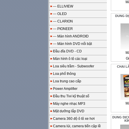
M
--- ELLIVIEW
--- OLED
DUNG D
--- CLARION
--- PIONEER
--- Màn hình ANDROID
--- Màn hình DVD nổi bật
Đầu đĩa DVD - CD
M
Gi
Màn hình ô tô các loại
Loa siêu trầm - Subwoofer
CHAI L
Loa phổ thông
Loa trung cao cấp
Power Amplifier
Đầu thu Tivi kỹ thuật số
M
Máy nghe nhạc MP3
Mặt dưỡng lắp DVD
DUNG DỊC
Camera 360 độ ô tô xe hơi
KÍ
Camera lùi, camera tiến cập lề