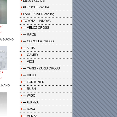
LEXUS các loại
PORSCHE các loại
LAND ROVER các loại
TOYOTA ... INNOVA
40
--- VELOZ CROSS
 đ
--- RAIZE
ỰA ĐƯỜNG
--- COROLLA CROSS
--- ALTIS
--- CAMRY
--- VIOS
--- YARIS - YARIS CROSS
26
--- HILUX
 đ
--- FORTUNER
A NĂNG
--- RUSH
--- WIGO
--- AVANZA
--- RAV4
--- VENZA