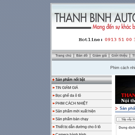
|
|
|
|
Trang chủ
Bản đồ
Giảm giá
Giới thiệu
T
Phim cách nhiệt So
Sản phẩm nổi bật
TIN GIẢM GIÁ
Bọc ghế da ô tô
PHIM CÁCH NHIỆT
Sản phẩ
Sản phẩm mới xuất hiện
Sản phẩm bán chạy
Thiết bị dẫn đường cho ô tô
Dung dịch
Camera hành trình