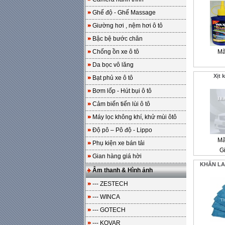
Ghế độ - Ghế Massage
Giường hơi , nệm hơi ô tô
Bậc bệ bước chân
Chống ồn xe ô tô
Mã
Da bọc vô lăng
Xịt
Bạt phủ xe ô tô
Bơm lốp - Hút bụi ô tô
Cảm biến tiến lùi ô tô
Máy lọc không khí, khử mùi ôtô
Độ pô – Pô độ - Lippo
Mã
Phụ kiện xe bán tải
Gi
Gian hàng giá hời
KHĂN LA
Âm thanh & Hình ảnh
--- ZESTECH
--- WINCA
--- GOTECH
--- KOVAR