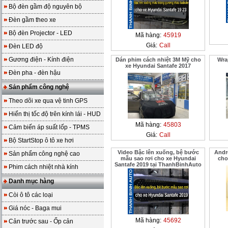
Bộ đèn gầm độ nguyên bộ
Đèn gầm theo xe
Bộ đèn Projector - LED
Mã hàng:
45919
Giá:
Call
Đèn LED độ
Gương điện - Kính điện
Dán phim cách nhiệt 3M Mỹ cho
Wra
xe Hyundai Santafe 2017
Đèn pha - đèn hậu
Sản phẩm công nghệ
Theo dõi xe qua vệ tinh GPS
Hiển thị tốc độ trên kính lái - HUD
Mã hàng:
45803
Cảm biến áp suất lốp - TPMS
Giá:
Call
Bộ StartStop ô tô xe hơi
Video Bậc lên xuống, bệ bước
Andr
Sản phẩm công nghệ cao
mẫu sao rơi cho xe Hyundai
cho
Santafe 2019 tại ThanhBinhAuto
Phim cách nhiệt nhà kính
Danh mục hàng
Còi ô tô các loại
Giá nóc - Baga mui
Mã hàng:
45692
Cản trước sau - Ốp cản