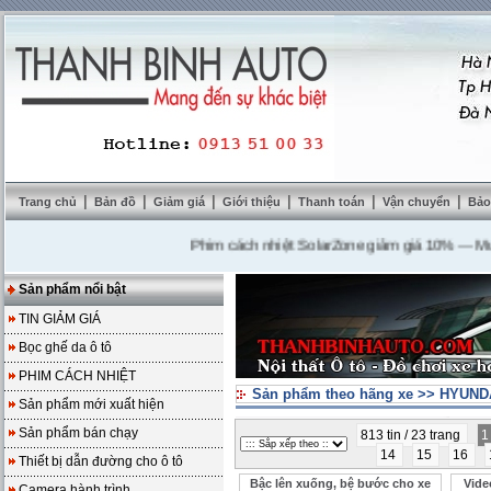
|
|
|
|
|
|
Trang chủ
Bản đồ
Giảm giá
Giới thiệu
Thanh toán
Vận chuyển
Bảo
Phim cách nhiệt SolarZone giảm giá 10%
---
Mua DVD
Sản phẩm nổi bật
TIN GIẢM GIÁ
Bọc ghế da ô tô
PHIM CÁCH NHIỆT
Sản phẩm theo hãng xe
>>
HYUNDA
Sản phẩm mới xuất hiện
Sản phẩm bán chạy
813 tin / 23 trang
14
15
16
Thiết bị dẫn đường cho ô tô
Bậc lên xuống, bệ bước cho xe
Vide
Camera hành trình