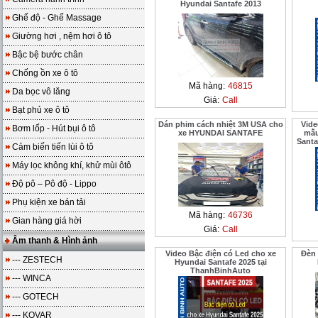
Hyundai Santafe 2013
Ghế độ - Ghế Massage
Giường hơi , nệm hơi ô tô
Bậc bệ bước chân
Chống ồn xe ô tô
Mã hàng:
46815
Da bọc vô lăng
Giá:
Call
Bạt phủ xe ô tô
Dán phim cách nhiệt 3M USA cho
Vide
Bơm lốp - Hút bụi ô tô
xe HYUNDAI SANTAFE
mẫu
Santa
Cảm biến tiến lùi ô tô
Máy lọc không khí, khử mùi ôtô
Độ pô – Pô độ - Lippo
Phụ kiện xe bán tải
Mã hàng:
46736
Gian hàng giá hời
Giá:
Call
Âm thanh & Hình ảnh
Video Bậc điện có Led cho xe
Đèn 
--- ZESTECH
Hyundai Santafe 2025 tại
ThanhBinhAuto
--- WINCA
--- GOTECH
--- KOVAR