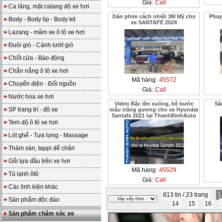
Giá:
Call
Ca lăng, mặt calang độ xe hơi
Dán phim cách nhiệt 3M Mỹ cho
Phay
Body - Body lip - Body kit
xe SANTAFE 2024
Lazang - mâm xe ô tô xe hơi
Đuôi gió - Cánh lướt gió
Chốt cửa - Báo động
Chắn nắng ô tô xe hơi
Mã hàng:
45572
Chuyển điện - Đổi nguồn
Giá:
Call
Nước hoa xe hơi
Video Bậc lên xuống, bệ bước
Sà
SP trang trí - độ xe
mẫu tráng gương cho xe Hyundai
Santafe 2021 tại ThanhBinhAuto
Tem độ ô tô xe hơi
Lót ghế - Tựa lưng - Massage
Thảm sàn, tappi để chân
Gối tựa đầu trên xe hơi
Mã hàng:
45529
Tủ lạnh ôtô
Giá:
Call
Các linh kiện khác
813 tin / 23 trang
Sản phẩm độc đáo
14
15
16
Sản phẩm chăm sóc xe