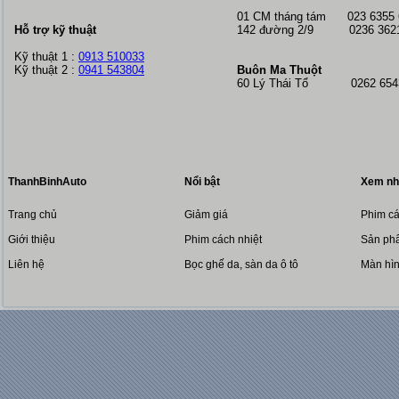
01 CM tháng tám
023 6355
Hỗ trợ kỹ thuật
142 đường 2/9 0236 362
Kỹ thuật 1 :
0913 510033
Kỹ thuật 2 :
0941 543804
Buôn Ma Thuột
60 Lý Thái Tổ 0262 6543
ThanhBinhAuto
Nổi bật
Xem nh
Trang chủ
Giảm giá
Phim cá
Giới thiệu
Phim cách nhiệt
Sản phẩ
Liên hệ
Bọc ghế da, sàn da ô tô
Màn hì