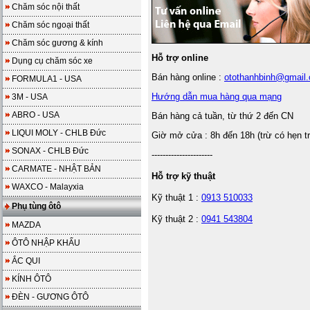
Chăm sóc nội thất
Chăm sóc ngoại thất
Chăm sóc gương & kính
Hỗ trợ online
Dụng cụ chăm sóc xe
Bán hàng online :
otothanhbinh@gmail
FORMULA1 - USA
Hướng dẫn mua hàng qua mạng
3M - USA
ABRO - USA
Bán hàng cả tuần, từ thứ 2 đến CN
LIQUI MOLY - CHLB Đức
Giờ mở cửa : 8h đến 18h (trừ có hẹn t
SONAX - CHLB Đức
----------------------
CARMATE - NHẬT BẢN
Hỗ trợ kỹ thuật
WAXCO - Malayxia
Kỹ thuật 1 :
0913 510033
Phụ tùng ôtô
Kỹ thuật 2 :
0941 543804
MAZDA
ÔTÔ NHẬP KHẨU
ẮC QUI
KÍNH ÔTÔ
ĐÈN - GƯƠNG ÔTÔ