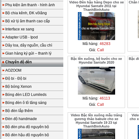
Video Đèn hậu hàng Depo cho xe
Chắn 
Phụ kiện âm thanh - hình ảnh
Hyundai Santafe 2011 tại
ThanhBinhAuto
Bộ chia kênh, ĐK vôlăng
Bộ xử lý âm thanh cao cấp
Interface xe sang
Adapter USB - Ipod
Mã hàng:
46283
Dây loa, dây nguồn, cầu chì
Giá:
Call
Gian hàng ký gửi – thanh lý
Bậc lên xuống, bệ bước cho xe
Bậc đi
Chuyên độ đèn
Hyundai Santafe 2020
AOZOOM
Độ bi - Độ bi
Bộ bóng Xenon
Bóng đèn LED Lumileds
Mã hàng:
46113
Bóng đèn ô tô tăng sáng
Giá:
Call
Bộ đèn lắp thêm
Video Bậc lên xuống mẫu tráng
Vide
Đèn độ handmade
gương tháo babule cho xe
cho x
Hyundai Santafe 19 23 tại
ThanhBinhAuto
Bộ đèn pha độ nguyên bộ
Bộ đèn hậu độ nguyên bộ