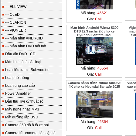
--- ELLIVIEW
Mã hàng:
46621
--- OLED
Giá:
Call
--- CLARION
Màn hình Android Winca S300
Vide
--- PIONEER
DTS 12,3 inchs 2K cho xe
mẫu 
Hyundai Santafe 2021
Sa
--- Màn hình ANDROID
--- Màn hình DVD nổi bật
Đầu đĩa DVD - CD
Màn hình ô tô các loại
Mã hàng:
46554
Loa siêu trầm - Subwoofer
Giá:
Call
Loa phổ thông
Camera hành trình 70mai A800SE
Vide
Loa trung cao cấp
4K cho xe Hyundai Santafe 2025
cao c
2
Power Amplifier
Đầu thu Tivi kỹ thuật số
Máy nghe nhạc MP3
Mặt dưỡng lắp DVD
Mã hàng:
46364
Camera 360 độ ô tô xe hơi
Giá:
Call
Camera lùi, camera tiến cập lề