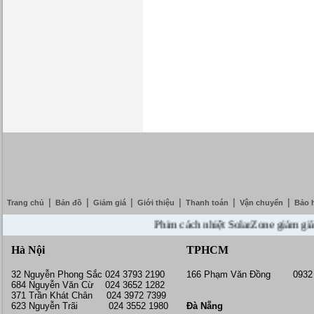
|
|
|
|
|
|
Trang chủ
Bản đồ
Giảm giá
Giới thiệu
Thanh toán
Vận chuyển
Bảo 
Phim cách nhiệt SolarZone giảm giá 10% 
Hà Nội
TPHCM
32 Nguyễn Phong Sắc 024 3793 2190
166 Phạm Văn Đồng 0932 
684 Nguyễn Văn Cừ 024 3652 1282
371 Trần Khát Chân 024 3972 7399
623 Nguyễn Trãi 024 3552 1980
Đà Nẵng