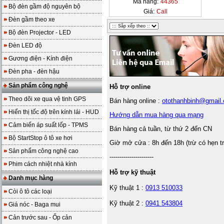
Mã hàng:
44365
Bộ đèn gầm độ nguyên bộ
Giá:
Call
Đèn gầm theo xe
Bộ đèn Projector - LED
Đèn LED độ
Gương điện - Kính điện
Đèn pha - đèn hậu
Sản phẩm công nghệ
Hỗ trợ online
Theo dõi xe qua vệ tinh GPS
Bán hàng online :
otothanhbinh@gmail
Hiển thị tốc độ trên kính lái - HUD
Hướng dẫn mua hàng qua mạng
Cảm biến áp suất lốp - TPMS
Bán hàng cả tuần, từ thứ 2 đến CN
Bộ StartStop ô tô xe hơi
Giờ mở cửa : 8h đến 18h (trừ có hẹn t
Sản phẩm công nghệ cao
----------------------
Phim cách nhiệt nhà kính
Hỗ trợ kỹ thuật
Danh mục hàng
Kỹ thuật 1 :
0913 510033
Còi ô tô các loại
Kỹ thuật 2 :
0941 543804
Giá nóc - Baga mui
Cản trước sau - Ốp cản