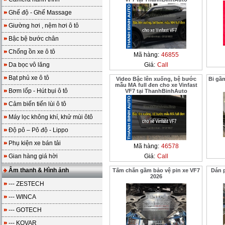
Ghế độ - Ghế Massage
Giường hơi , nệm hơi ô tô
Bậc bệ bước chân
Chống ồn xe ô tô
Mã hàng:
46855
Da bọc vô lăng
Giá:
Call
Bạt phủ xe ô tô
Video Bậc lên xuống, bệ bước
Bi gầ
mẫu MA full đen cho xe Vinfast
Bơm lốp - Hút bụi ô tô
VF7 tại ThanhBinhAuto
Cảm biến tiến lùi ô tô
Máy lọc không khí, khử mùi ôtô
Độ pô – Pô độ - Lippo
Phụ kiện xe bán tải
Mã hàng:
46578
Gian hàng giá hời
Giá:
Call
Âm thanh & Hình ảnh
Tấm chắn gầm bảo vệ pin xe VF7
Dán 
2026
--- ZESTECH
--- WINCA
--- GOTECH
--- KOVAR