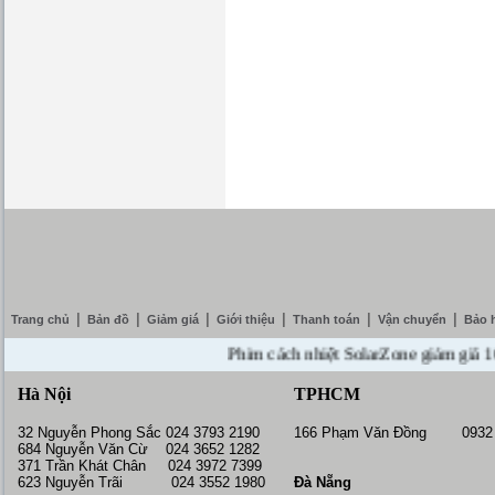
|
|
|
|
|
|
Trang chủ
Bản đồ
Giảm giá
Giới thiệu
Thanh toán
Vận chuyển
Bảo 
Phim cách nhiệt SolarZone giảm giá 10% --
Hà Nội
TPHCM
32 Nguyễn Phong Sắc 024 3793 2190
166 Phạm Văn Đồng 0932 
684 Nguyễn Văn Cừ 024 3652 1282
371 Trần Khát Chân 024 3972 7399
623 Nguyễn Trãi 024 3552 1980
Đà Nẵng