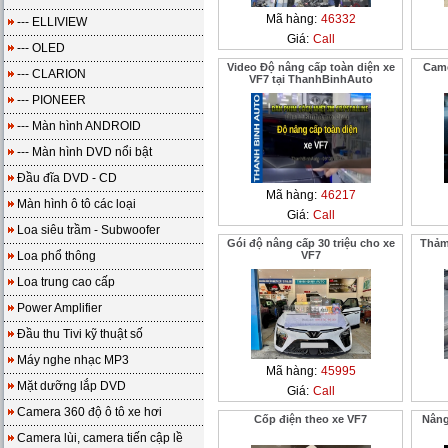
Mã hàng:
46332
--- ELLIVIEW
Giá:
Call
--- OLED
Video Độ nâng cấp toàn diện xe
Came
--- CLARION
VF7 tại ThanhBinhAuto
--- PIONEER
--- Màn hình ANDROID
--- Màn hình DVD nổi bật
Đầu đĩa DVD - CD
Mã hàng:
46217
Màn hình ô tô các loại
Giá:
Call
Loa siêu trầm - Subwoofer
Gói độ nâng cấp 30 triệu cho xe
Thảm
Loa phổ thông
VF7
Loa trung cao cấp
Power Amplifier
Đầu thu Tivi kỹ thuật số
Máy nghe nhạc MP3
Mã hàng:
45995
Mặt dưỡng lắp DVD
Giá:
Call
Camera 360 độ ô tô xe hơi
Cốp điện theo xe VF7
Nâng
Camera lùi, camera tiến cập lề