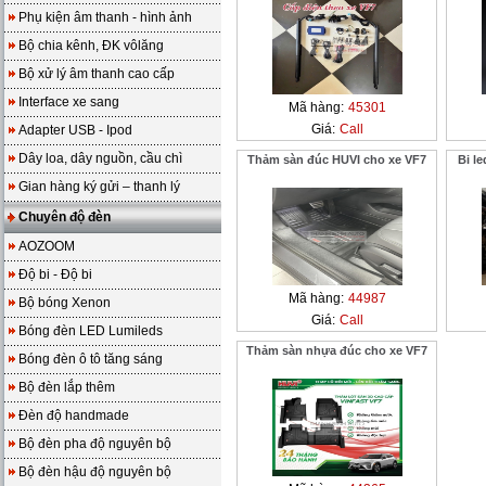
Phụ kiện âm thanh - hình ảnh
Bộ chia kênh, ĐK vôlăng
Bộ xử lý âm thanh cao cấp
Interface xe sang
Mã hàng:
45301
Giá:
Call
Adapter USB - Ipod
Dây loa, dây nguồn, cầu chì
Thảm sàn đúc HUVI cho xe VF7
Bi le
Gian hàng ký gửi – thanh lý
Chuyên độ đèn
AOZOOM
Độ bi - Độ bi
Mã hàng:
44987
Bộ bóng Xenon
Giá:
Call
Bóng đèn LED Lumileds
Thảm sàn nhựa đúc cho xe VF7
Bóng đèn ô tô tăng sáng
Bộ đèn lắp thêm
Đèn độ handmade
Bộ đèn pha độ nguyên bộ
Bộ đèn hậu độ nguyên bộ