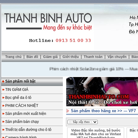
|
|
|
|
|
|
Trang chủ
Bản đồ
Giảm giá
Giới thiệu
Thanh toán
Vận chuyển
Bảo
Phim cách nhiệt SolarZone giảm giá 10%
---
Mua DVD t
Sản phẩm nổi bật
TIN GIẢM GIÁ
Bọc ghế da ô tô
PHIM CÁCH NHIỆT
Sản phẩm theo hãng xe
>>
--- VF7
Sản phẩm mới xuất hiện
Sản phẩm bán chạy
Thiết bị dẫn đường cho ô tô
Video Bậc lên xuống, bệ bước
Bậc 
mẫu MA full đen cho xe Vinfast
Camera hành trình
VF7 tại ThanhBinhAuto