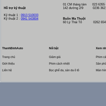
01 CM tháng tám
023 6355
Hỗ trợ kỹ thuật
142 đường 2/9 0236 362
Kỹ thuật 1 :
0913 510033
Kỹ thuật 2 :
0941 543804
Buôn Ma Thuột
60 Lý Thái Tổ 0262 6543
ThanhBinhAuto
Nổi bật
Xem nh
Trang chủ
Giảm giá
Phim cá
Giới thiệu
Phim cách nhiệt
Sản phẩ
Liên hệ
Bọc ghế da, sàn da ô tô
Màn hì