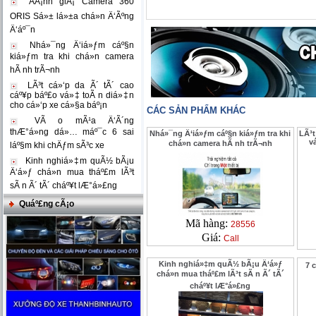
ÄÃ¡nh giÃ¡ Camera 360
ORIS Sá»± lá»±a chá»n Ä‘Ãºng
Ä‘áº¯n
Nhá»¯ng Ä‘iá»ƒm cáº§n
kiá»ƒm tra khi chá»n camera
hÃ nh trÃ¬nh
LÃ³t cá»‘p da Ã´ tÃ´ cao
cáº¥p báº£o vá»‡ toÃ n diá»‡n
cho cá»‘p xe cá»§a báº¡n
CÁC SẢN PHẨM KHÁC
VÃ o mÃ¹a Ä‘Ã´ng
thÆ°á»ng dá»… máº¯c 6 sai
Nhá»¯ng Ä‘iá»ƒm cáº§n kiá»ƒm tra khi
LÃ³t
v
chá»n camera hÃ nh trÃ¬nh
láº§m khi chÄƒm sÃ³c xe
Kinh nghiá»‡m quÃ½ bÃ¡u
Ä‘á»ƒ chá»n mua tháº£m lÃ³t
sÃ n Ã´ tÃ´ cháº¥t lÆ°á»£ng
Quáº£ng cÃ¡o
Mã hàng:
28556
Giá:
Call
Kinh nghiá»‡m quÃ½ bÃ¡u Ä‘á»ƒ
7 c
chá»n mua tháº£m lÃ³t sÃ n Ã´ tÃ´
cháº¥t lÆ°á»£ng