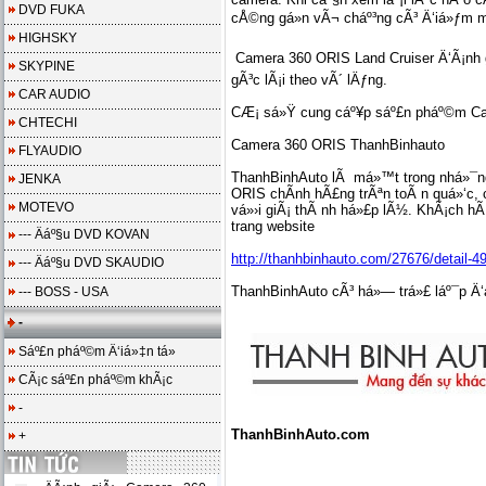
DVD FUKA
cÅ©ng gá»n vÃ¬ cháº³ng cÃ³ Ä‘iá»ƒm m
HIGHSKY
Camera 360 ORIS Land Cruiser Ä‘Ã¡nh g
SKYPINE
gÃ³c lÃ¡i theo vÃ´ lÄƒng.
CAR AUDIO
CÆ¡ sá»Ÿ cung cáº¥p sáº£n pháº©m Cam
CHTECHI
Camera 360 ORIS ThanhBinhauto
FLYAUDIO
ThanhBinhAuto lÃ má»™t trong nhá»¯ng
JENKA
ORIS chÃ­nh hÃ£ng trÃªn toÃ n quá»‘c,
MOTEVO
vá»›i giÃ¡ thÃ nh há»£p lÃ½. KhÃ¡ch hÃ 
trang website
--- Äáº§u DVD KOVAN
http://thanhbinhauto.com/27676/detai
--- Äáº§u DVD SKAUDIO
ThanhBinhAuto cÃ³ há»— trá»£ láº¯p Ä‘á
--- BOSS - USA
-
Sáº£n pháº©m Ä‘iá»‡n tá»­
CÃ¡c sáº£n pháº©m khÃ¡c
-
ThanhBinhAuto.com
+