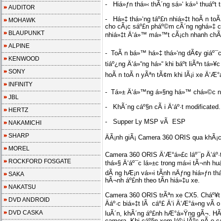
- Hiá»ƒn thá»‹ thÃ´ng sá»‘ ká»¹ thuáº­t
AUDITOR
- Há»‡ thá»‘ng táº£n nhiá»‡t hoÃ n toÃ
MOHAWK
cho cÃ¡c sáº£n pháº©m cÃ´ng nghá»‡ c
BLAUPUNKT
nhiá»‡t Ä‘á»™ má»™t cÃ¡ch nhanh chÃ³n
ALPINE
- ToÃ n bá»™ há»‡ thá»‘ng dÃ¢y giáº¯c
KENWOOD
tiáº¿ng Ä‘á»“ng há»“ khi báº­t liÃªn tá»¥
SONY
hoÃ n toÃ n yÃªn tÃ¢m khi lÃ¡i xe Ä‘Æ°á
INFINITY
- Tá»± Ä‘á»™ng á»§ng há»™ chá»©c nÄƒ
JBL
- KhÃ´ng cáº§n cÃ i Ä‘áº·t modificated.
HERTZ
- Supper Ly MSP vÃ ESP
NAKAMICHI
SHARP
ÄÃ¡nh giÃ¡ Camera 360 ORIS qua khÃ¡c
MOREL
Camera 360 ORIS Ä‘Æ°á»£c láº¯p Ä‘áº·
ROCKFORD FOSGATE
thá»§ Ä‘áº¯c lá»±c trong má»i tÃ¬nh h
dÃ ng hÆ¡n vá»›i tÃ­nh nÄƒng hiá»ƒn th
SAKA
hÃ¬nh áº£nh theo tÃ­n hiá»‡u xe.
NAKATSU
Camera 360 ORIS trÃªn xe CX5. Cháº¥t 
DVD ANDROID
Äáº·c biá»‡t lÃ cáº£ Ä‘i Ä‘Æ°á»ng vÃ o
DVD CASKA
luÃ´n, khÃ´ng áº£nh hÆ°á»Ÿng gÃ¬. HÃ 
camera. Khi cáº§n xem láº¡i lÃºc nÃ o