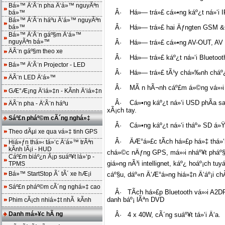
Bá»™ Ä‘Ã¨n pha Ä‘á»™ nguyÃªn
Â· Há»— trá»£ cá»•ng káº¿t ná»‘i
bá»™
Bá»™ Ä‘Ã¨n háº­u Ä‘á»™ nguyÃªn
bá»™
Â· Há»— trá»£ hai Äƒngten GSM 
Bá»™ Ä‘Ã¨n gáº§m Ä‘á»™
nguyÃªn bá»™
Â· Há»— trá»£ cá»•ng AV-OUT, AV â
ÄÃ¨n gáº§m theo xe
Â· Há»— trá»£ káº¿t ná»‘i Bluetoot
Bá»™ Ä‘Ã¨n Projector - LED
Â· Há»— trá»£ tÃ¹y chá»‰nh cháº¿
ÄÃ¨n LED Ä‘á»™
Â· MÃ n hÃ¬nh cáº£m á»©ng vá»›i gia
GÆ°Æ¡ng Ä‘iá»‡n - KÃ­nh Ä‘iá»‡n
Â· Cá»•ng káº¿t ná»‘i USD phÃ­a sau,
ÄÃ¨n pha - Ä‘Ã¨n háº­u
xÃ¡ch tay.
Sáº£n pháº©m cÃ´ng nghá»‡
Â· Cá»•ng káº¿t ná»‘i tháº» SD á»Ÿ 
Theo dÃµi xe qua vá»‡ tinh GPS
Â· ÄÆ°á»£c tÃ­ch há»£p há»‡ thá»‘ng
Hiá»ƒn thá»‹ tá»‘c Ä‘á»™ trÃªn
kÃ­nh lÃ¡i - HUD
chá»©c nÄƒng GPS, má»›i nháº¥t pháº§
Cáº£m biáº¿n Ã¡p suáº¥t lá»‘p -
giá»ng nÃ³i intellignet, káº¿ hoáº¡ch tu
TPMS
Bá»™ StartStop Ã´ tÃ´ xe hÆ¡i
cáº§u, dáº«n Ä‘Æ°á»ng hiá»‡n Ä‘áº¡i c
Sáº£n pháº©m cÃ´ng nghá»‡ cao
Â· TÃ­ch há»£p Bluetooth vá»›i A2DP, 
danh báº¡ lÃªn DVD
Phim cÃ¡ch nhiá»‡t nhÃ kÃ­nh
Danh má»¥c hÃ ng
Â· 4 x 40W, cÃ´ng suáº¥t tá»‘i Ä‘a.