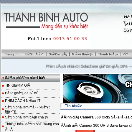
|
|
|
|
|
Trang chủ
Báº£n Ä‘á»“
Giáº£m giÃ¡
Giá»›i thiá»‡u
Thanh toÃ¡n
Váº­n
Phim cÃ¡ch nhiá»‡t SolarZone giáº£m giÃ¡ 10%
---
Mua D
Sáº£n pháº©m ná»•i báº­t
TIN GIáº¢M GIÃ
Bá»c gháº¿ da Ã´ tÃ´
PHIM CÃCH NHIá»†T
Tin tá»©c
Sáº£n pháº©m má»›i xuáº¥t
hiá»‡n
Sáº£n pháº©m bÃ¡n cháº¡y
ÄÃ¡nh giÃ¡ Camera 360 ORIS Sá»± lá»±a c
Thiáº¿t bá»‹ dáº«n Ä‘Æ°á»ng cho
ÄÃ¡nh giÃ¡ Camera 360 ORIS Sá»± lá»±a ch
Ã´ tÃ´