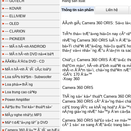
--- GOTECH
Hãng sản xuất
--- KOVAR
Thông tin sản phẩm
Liên hệ
--- ELLIVIEW
ÄÃ¡nh giÃ¡ Camera 360 ORIS: Sá»± lá»±
--- OLED
--- CLARION
TrÃªn thá»‹ trÆ°á»ng hiá»‡n nay cÃ³ rá
--- PIONEER
nhÆ°ng Camera 360 ORIS luÃ´n Ä‘Æ°á»£
bá»Ÿi cháº¥t lÆ°á»£ng, hiá»‡u quáº£ h
--- MÃ n hÃ¬nh ANDROID
thá»ƒ vá»›i nhá»¯ng Æ°u Ä‘iá»ƒm ra sa
--- MÃ n hÃ¬nh DVD ná»•i báº­t
Chiáº¿c Camera 360 ORIS Ä‘Æ°á»£c thiáº¿
ÄÃ¢Ì€u Ä‘Ä©a DVD - CD
tháº©m má»¹, hÃ¬nh áº£nh xuáº¥t ra mÃ
MÃ n hÃ¬nh Ã´ tÃ´ cÃ¡c loáº¡i
nhÃ¬n Ä‘Ãªm tá»‘i, chá»‘ng tháº¥m nÆ°
-GÃ³c 170 Ä‘á»™
Loa siÃªu tráº§m - Subwoofer
-Xoay 360
Loa phá»• thÃ´ng
Camera 360 ORIS
Loa trung cao cáº¥p
ThÃ´ng sá»‘ ká»¹ thuáº­t Camera 360 OR
Power Amplifier
Camera 360 ORIS cÃ³ Ä‘á»“ng thá»i ch
Äáº§u thu Tivi ká»¹ thuáº­t sá»‘
cáº£ trong lÃºc xe khÃ´ng hoáº¡t Ä‘á»
nÄƒng giá»‘ng nhÆ° há»™p Ä‘en cá»§a 
MÃ¡y nghe nháº¡c MP3
Camera 360 ORIS báº£o vá»‡ xe má»™t c
Máº·t dÆ°á»¡ng láº¯p DVD
cÃ³ 1 sá»‘ xe sang Ä‘Æ°á»£c trang bá»‹ 
Camera 360 Ä‘á»™ Ã´ tÃ´ xe hÆ¡i