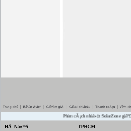
|
|
|
|
|
Trang chủ
Báº£n Ä‘á»“
Giáº£m giÃ¡
Giá»›i thiá»‡u
Thanh toÃ¡n
Váº­n c
Phim cÃ¡ch nhiá»‡t SolarZone giáº£m giÃ¡
HÃ Ná»™i
TPHCM