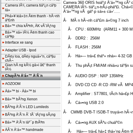
Camera 360 ORIS hoáº¡t Ä‘á»™ng cÃ³
Camera lÃ¹i, camera tiáº¿n cáº­p
CAMERA lÃ¹i- tiáº¿n-trÃ¡i-pháº£i. Chá»
lá»
Ä‘á»™ng vÃ gáº·p sá»± cá»‘.....
Phá»¥ kiá»‡n Ã¢m thanh - hÃ¬nh
áº£nh
Â· MÃ n hÃ¬nh cáº£m á»©ng 7 inch
Bá»™ chia kÃªnh, ÄK vÃ´lÄƒng
Â· CPU : 600MHz (ARM11 + 300 M
Bá»™ xá»­ lÃ½ Ã¢m thanh cao
cáº¥p
Â· DDR2 : 256M
Interface xe sang
Â· FLASH : 256M
Adapter USB - Ipod
Â· Há»— trá»£ tháº» nhá»› 4-32 GB
DÃ¢y loa, dÃ¢y nguá»“n, cáº§u
chÃ¬
Gian hÃ ng kÃ½ gá»­i â€“ thanh
Â· Thu phÃ¡t FM/AM nhiá»u táº§n sá»
lÃ½
ChuyÃªn Ä‘á»™ Ä‘Ã¨n
Â· AUDIO DSP : NXP 135MHz
AOZOOM
Â· DVD CD CD -R CD -RW vÃ MP4 , 
Äá»™ bi - Äá»™ bi
Â· Amplifier : ST7801, tÃ­ch há»£p H
Bá»™ bÃ³ng Xenon
Â· Cá»•ng USB 2.0
BÃ³ng Ä‘Ã¨n LED Lumileds
Â· CMMB DVB-T ISDB-T truyá»n hÃ¬nh 
BÃ³ng Ä‘Ã¨n Ã´ tÃ´ tÄƒng sÃ¡ng
Bá»™ Ä‘Ã¨n láº¯p thÃªm
Â· Cá»•ng AUX tiÃªu chuáº©n
ÄÃ¨n Ä‘á»™ handmade
Â· Há»— trá»£ há»‡ thá»‘ng Ã¢m thanh