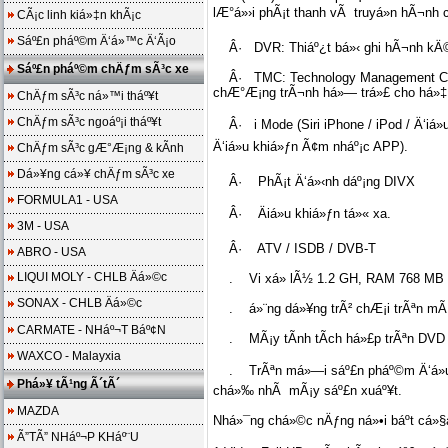
lÆ°á»›i phÃ¡t thanh vÃ truyá»n hÃ¬nh 
CÃ¡c linh kiá»‡n khÃ¡c
Sáº£n pháº©m Ä‘á»™c Ä‘Ã¡o
Â· DVR: Thiáº¿t bá»‹ ghi hÃ¬nh kÄ© t
Sáº£n pháº©m chÄƒm sÃ³c xe
Â· TMC: Technology Management Cent
chÆ°Æ¡ng trÃ¬nh há»— trá»£ cho há»‡ 
ChÄƒm sÃ³c ná»™i tháº¥t
ChÄƒm sÃ³c ngoáº¡i tháº¥t
Â· i Mode (Siri iPhone / iPod / Ä‘iá
Ä‘iá»u khiá»ƒn Ã¢m nháº¡c APP).
ChÄƒm sÃ³c gÆ°Æ¡ng & kÃ­nh
Dá»¥ng cá»¥ chÄƒm sÃ³c xe
Â· PhÃ¡t Ä‘á»‹nh dáº¡ng DIVX
FORMULA1 - USA
Â· Äiá»u khiá»ƒn tá»« xa.
3M - USA
Â· ATV / ISDB / DVB-T
ABRO - USA
LIQUI MOLY - CHLB Äá»©c
. Vi xá»­ lÃ½ 1.2 GH, RAM 768 MB
SONAX - CHLB Äá»©c
. á»¨ng dá»¥ng trÃ² chÆ¡i trÃªn mÃ
CARMATE - NHáº¬T Báº¢N
. MÃ¡y tÃ­nh tÃ­ch há»£p trÃªn DVD
WAXCO - Malayxia
. TrÃªn má»—i sáº£n pháº©m Ä‘á»u cÃ
Phá»¥ tÃ¹ng Ã´tÃ´
chá»‰ nhÃ mÃ¡y sáº£n xuáº¥t.
MAZDA
Nhá»¯ng chá»©c nÄƒng ná»•i báº­t cá»
Ã”TÃ” NHáº¬P KHáº¨U