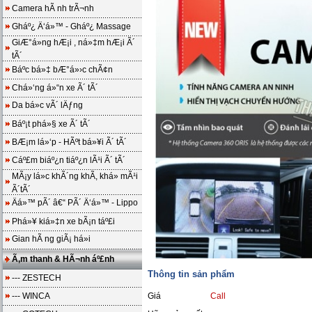
Camera hÃ nh trÃ¬nh
Gháº¿ Ä‘á»™ - Gháº¿ Massage
GiÆ°á»ng hÆ¡i , ná»‡m hÆ¡i Ã´
tÃ´
Báº­c bá»‡ bÆ°á»›c chÃ¢n
Chá»‘ng á»“n xe Ã´ tÃ´
Da bá»c vÃ´ lÄƒng
Báº¡t phá»§ xe Ã´ tÃ´
BÆ¡m lá»‘p - HÃºt bá»¥i Ã´ tÃ´
Cáº£m biáº¿n tiáº¿n lÃ¹i Ã´ tÃ´
MÃ¡y lá»c khÃ´ng khÃ­, khá»­ mÃ¹i
Ã´tÃ´
Äá»™ pÃ´ â€“ PÃ´ Ä‘á»™ - Lippo
Phá»¥ kiá»‡n xe bÃ¡n táº£i
Gian hÃ ng giÃ¡ há»i
Ã‚m thanh & HÃ¬nh áº£nh
Thông tin sản phẩm
--- ZESTECH
--- WINCA
Giá
Call