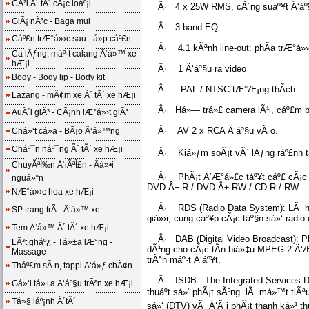
CÃ²i Ã´ tÃ´ cÃ¡c loáº¡i
Â· 4 x 25W RMS, cÃ´ng suáº¥t Ä‘áº§
GiÃ¡ nÃ³c - Baga mui
Â· 3-band EQ .
Cáº£n trÆ°á»›c sau - á»p cáº£n
Â· 4.1 kÃªnh line-out: phÃ­a trÆ°á»›c
Ca lÄƒng, máº·t calang Ä‘á»™ xe
hÆ¡i
Â· 1 Ä‘áº§u ra video
Body - Body lip - Body kit
Â· PAL / NTSC tÆ°Æ¡ng thÃ­ch.
Lazang - mÃ¢m xe Ã´ tÃ´ xe hÆ¡i
Â· Há»— trá»£ camera lÃ¹i, cáº£m biá
ÄuÃ´i giÃ³ - CÃ¡nh lÆ°á»›t giÃ³
Â· AV 2 x RCA Ä‘áº§u vÃ o.
Chá»‘t cá»­a - BÃ¡o Ä‘á»™ng
Cháº¯n náº¯ng Ã´ tÃ´ xe hÆ¡i
Â· Kiá»ƒm soÃ¡t vÃ´ lÄƒng ráº£nh tay, 
ChuyÃªÌ‰n Ä‘iÃªÌ£n - Äá»•i
Â· PhÃ¡t Ä‘Æ°á»£c táº¥t cáº£ cÃ¡c Ä
nguá»“n
DVD Â± R / DVD Â± RW / CD-R / RW
NÆ°á»›c hoa xe hÆ¡i
Â· RDS (Radio Data System): LÃ há»‡
SP trang trÃ­ - Ä‘á»™ xe
giá»›i, cung cáº¥p cÃ¡c táº§n sá»‘ radio
Tem Ä‘á»™ Ã´ tÃ´ xe hÆ¡i
Â· DAB (Digital Video Broadcast): Ph
LÃ³t gháº¿ - Tá»±a lÆ°ng -
dÃ¹ng cho cÃ¡c tÃ­n hiá»‡u MPEG-2 Ä‘Æ
Massage
trÃªn máº·t Ä‘áº¥t.
Tháº£m sÃ n, tappi Ä‘á»ƒ chÃ¢n
Â· ISDB - The Integrated Services Dig
Gá»‘i tá»±a Ä‘áº§u trÃªn xe hÆ¡i
thuáº­t sá»‘ phÃ¡t sÃ³ng lÃ má»™t tiÃªu
Tá»§ láº¡nh Ã´tÃ´
sá»‘ (DTV) vÃ Ä‘Ã i phÃ¡t thanh ká»¹ t