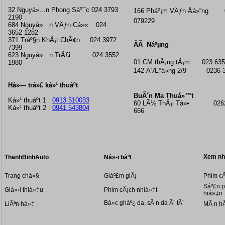
32 Nguyá»…n Phong Sáº¯c 024 3793
166 Pháº¡m VÄƒn Äá»“ng 
2190
079229
684 Nguyá»…n VÄƒn Cá»« 024
3652 1282
371 Tráº§n KhÃ¡t ChÃ¢n 024 3972
ÄÃ Náºµng
7399
623 Nguyá»…n TrÃ£i 024 3552
01 CM thÃ¡ng tÃ¡m
023 635
1980
142 Ä‘Æ°á»ng 2/9 0236 3
Há»— trá»£ ká»¹ thuáº­t
BuÃ´n Ma Thuá»™t
Ká»¹ thuáº­t 1 :
0913 510033
60 LÃ½ ThÃ¡i Tá»• 0262
Ká»¹ thuáº­t 2 :
0941 543804
666
Xem nhi
ThanhBinhAuto
Ná»•i báº­t
Trang chá»§
Giáº£m giÃ¡
Phim cÃ
Sáº£n p
Giá»›i thiá»‡u
Phim cÃ¡ch nhiá»‡t
hiá»‡n
Bá»c gháº¿ da, sÃ n da Ã´ tÃ´
LiÃªn há»‡
MÃ n h