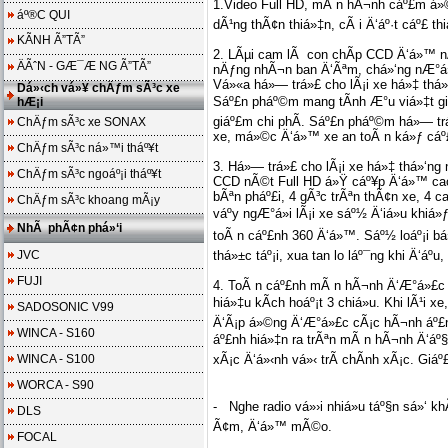
1.Video Full HD, mÃ n hÃ¬nh cáº£m á»©
áº®C QUI
dÃ¹ng thÃ¢n thiá»‡n, cÃ i Ä‘áº·t cáº£ th
KÃNH Ã”TÃ”
2. LÃµi cam lÃ con chÃ­p CCD Ä‘á»™ n
ÄÃˆN - GÆ¯Æ NG Ã”TÃ”
nÄƒng nhÃ¬n ban Ä‘Ãªm, chá»‘ng nÆ°á
Vá»«a há»— trá»£ cho lÃ¡i xe há»‡ thá
Dá»‹ch vá»¥ chÄƒm sÃ³c xe
Sáº£n pháº©m mang tÃ­nh Æ°u viá»‡t giÃ
hÆ¡i
giáº£m chi phÃ­. Sáº£n pháº©m há»— trá
ChÄƒm sÃ³c xe SONAX
xe, má»©c Ä‘á»™ xe an toÃ n ká»ƒ cáº£
ChÄƒm sÃ³c ná»™i tháº¥t
3. Há»— trá»£ cho lÃ¡i xe há»‡ thá»‘n
ChÄƒm sÃ³c ngoáº¡i tháº¥t
CCD nÃ©t Full HD á»Ÿ cáº¥p Ä‘á»™ cao v
bÃªn pháº£i, 4 gÃ³c trÃªn thÃ¢n xe, 4 c
ChÄƒm sÃ³c khoang mÃ¡y
váº­y ngÆ°á»i lÃ¡i xe sáº½ Ä‘iá»u khi
NhÃ phÃ¢n phá»‘i
toÃ n cáº£nh 360 Ä‘á»™. Sáº½ loáº¡i bá»
JVC
thá»±c táº¡i, xua tan lo láº¯ng khi Ä‘áº­u, 
FUJI
4. ToÃ n cáº£nh mÃ n hÃ¬nh Ä‘Æ°á»£c n
hiá»‡u kÃ­ch hoáº¡t 3 chiá»u. Khi lÃ¹i x
SADOSONIC V99
Ä‘Ã¡p á»©ng Ä‘Æ°á»£c cÃ¡c hÃ¬nh áº£
WINCA - S160
áº£nh hiá»‡n ra trÃªn mÃ n hÃ¬nh Ä‘áº§u 
WINCA - S100
xÃ¡c Ä‘á»‹nh vá»‹ trÃ­ chÃ­nh xÃ¡c. Giáº
WORCA - S90
- Nghe radio vá»›i nhiá»u táº§n sá»‘ k
DLS
Ã¢m, Ä‘á»™ mÃ©o.
FOCAL