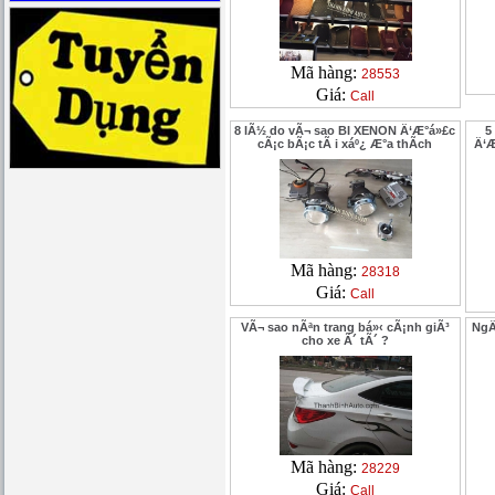
Mã hàng:
28553
Giá:
Call
8 lÃ½ do vÃ¬ sao BI XENON Ä‘Æ°á»£c
5
cÃ¡c bÃ¡c tÃ i xáº¿ Æ°a thÃ­ch
Ä‘Æ
Mã hàng:
28318
Giá:
Call
VÃ¬ sao nÃªn trang bá»‹ cÃ¡nh giÃ³
NgÄ
cho xe Ã´ tÃ´ ?
Mã hàng:
28229
Giá:
Call