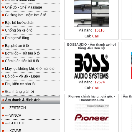
Ghế độ - Ghế Massage
Giường hơi , nệm hơi ô tô
Bậc bệ bước chân
Chống ồn xe ô tô
Mã hàng:
16116
Giá:
Call
Da bọc vô lăng
BOSSAUDIO - Âm thanh xe hơi
Bạt phủ xe ô tô
hàng đầu Hoa Kỳ
Bơm lốp - Hút bụi ô tô
Cảm biến tiến lùi ô tô
Máy lọc không khí, khử mùi ôtô
Độ pô – Pô độ - Lippo
Mã hàng:
12574
Phụ kiện xe bán tải
Giá:
Call
Gian hàng giá hời
Pioneer chính hãng , giá gốc -
Âm th
Âm thanh & Hình ảnh
ThanhBinhAuto
--- ZESTECH
--- WINCA
--- GOTECH
--- KOVAR