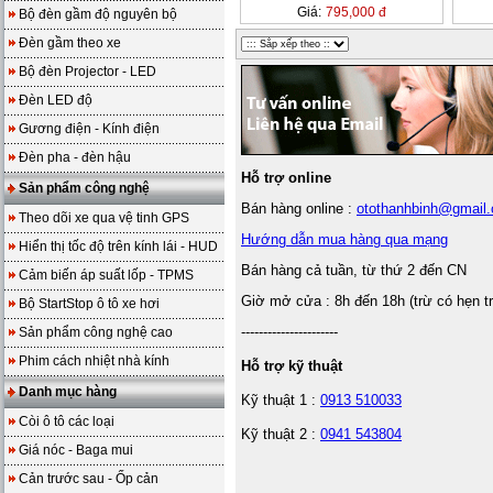
Giá:
795,000 đ
Bộ đèn gầm độ nguyên bộ
Đèn gầm theo xe
Bộ đèn Projector - LED
Đèn LED độ
Gương điện - Kính điện
Đèn pha - đèn hậu
Hỗ trợ online
Sản phẩm công nghệ
Bán hàng online :
otothanhbinh@gmail
Theo dõi xe qua vệ tinh GPS
Hướng dẫn mua hàng qua mạng
Hiển thị tốc độ trên kính lái - HUD
Bán hàng cả tuần, từ thứ 2 đến CN
Cảm biến áp suất lốp - TPMS
Giờ mở cửa : 8h đến 18h (trừ có hẹn t
Bộ StartStop ô tô xe hơi
----------------------
Sản phẩm công nghệ cao
Phim cách nhiệt nhà kính
Hỗ trợ kỹ thuật
Danh mục hàng
Kỹ thuật 1 :
0913 510033
Còi ô tô các loại
Kỹ thuật 2 :
0941 543804
Giá nóc - Baga mui
Cản trước sau - Ốp cản