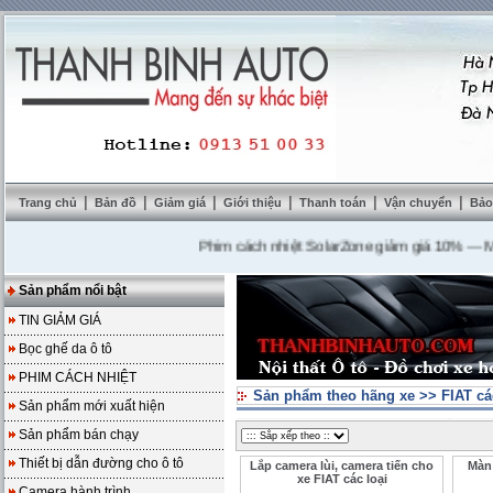
|
|
|
|
|
|
Trang chủ
Bản đồ
Giảm giá
Giới thiệu
Thanh toán
Vận chuyển
Bảo
Phim cách nhiệt SolarZone giảm giá 10%
---
Mua DV
Sản phẩm nổi bật
TIN GIẢM GIÁ
Bọc ghế da ô tô
PHIM CÁCH NHIỆT
Sản phẩm theo hãng xe
>>
FIAT cá
Sản phẩm mới xuất hiện
Sản phẩm bán chạy
Thiết bị dẫn đường cho ô tô
Lắp camera lùi, camera tiến cho
Màn 
xe FIAT các loại
Camera hành trình