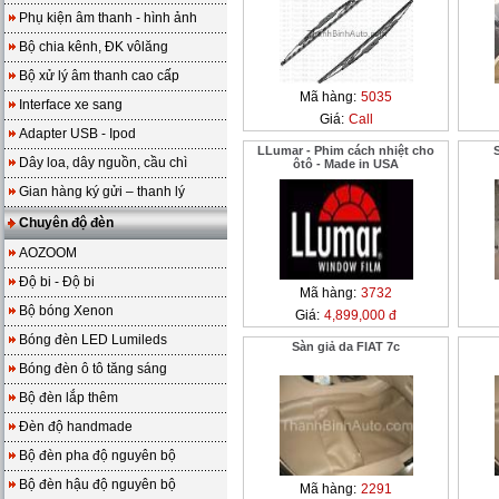
Phụ kiện âm thanh - hình ảnh
Bộ chia kênh, ĐK vôlăng
Bộ xử lý âm thanh cao cấp
Mã hàng:
5035
Interface xe sang
Giá:
Call
Adapter USB - Ipod
LLumar - Phim cách nhiệt cho
Dây loa, dây nguồn, cầu chì
ôtô - Made in USA
Gian hàng ký gửi – thanh lý
Chuyên độ đèn
AOZOOM
Độ bi - Độ bi
Mã hàng:
3732
Bộ bóng Xenon
Giá:
4,899,000 đ
Bóng đèn LED Lumileds
Sàn giả da FIAT 7c
Bóng đèn ô tô tăng sáng
Bộ đèn lắp thêm
Đèn độ handmade
Bộ đèn pha độ nguyên bộ
Bộ đèn hậu độ nguyên bộ
Mã hàng:
2291