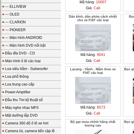
Mã hàng:
10007
--- ELLIVIEW
Giá:
Call
--- OLED
Dán kính, dán phim cách nhiệt
Bọc
cho xe FIAT các loại
--- CLARION
--- PIONEER
--- Màn hình ANDROID
--- Màn hình DVD nổi bật
Đầu đĩa DVD - CD
Mã hàng:
9041
Giá:
Call
Màn hình ô tô các loại
Loa siêu trầm - Subwoofer
Lazang - Vành - Mâm theo xe
Bọc gh
FIAT các loại
Loa phổ thông
Loa trung cao cấp
Power Amplifier
Đầu thu Tivi kỹ thuật số
Mã hàng:
8573
Máy nghe nhạc MP3
Giá:
Call
Mặt dưỡng lắp DVD
Bộ gạt mưa chính hãng chất
Bọc gh
Camera 360 độ ô tô xe hơi
lượng cao
Camera lùi, camera tiến cập lề