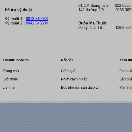
01 CM tháng tám
023 6355
Hỗ trợ kỹ thuật
142 đường 2/9 0236 362
Kỹ thuật 1 :
0913 510033
Kỹ thuật 2 :
0941 543804
Buôn Ma Thuột
60 Lý Thái Tổ 0262 6543
ThanhBinhAuto
Nổi bật
Xem nh
Trang chủ
Giảm giá
Phim cá
Giới thiệu
Phim cách nhiệt
Sản phẩ
Liên hệ
Bọc ghế da, sàn da ô tô
Màn hì