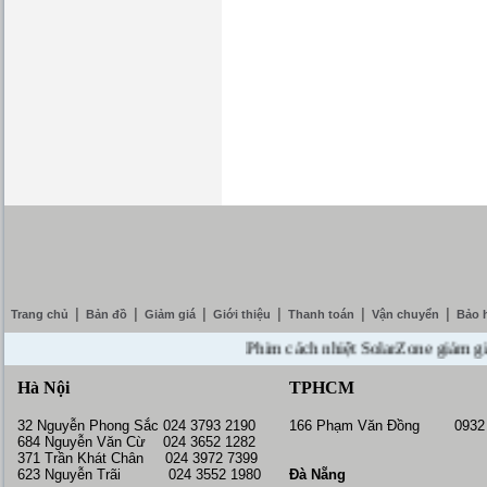
|
|
|
|
|
|
Trang chủ
Bản đồ
Giảm giá
Giới thiệu
Thanh toán
Vận chuyển
Bảo 
Phim cách nhiệt SolarZone giảm giá 10%
Hà Nội
TPHCM
32 Nguyễn Phong Sắc 024 3793 2190
166 Phạm Văn Đồng 0932 
684 Nguyễn Văn Cừ 024 3652 1282
371 Trần Khát Chân 024 3972 7399
623 Nguyễn Trãi 024 3552 1980
Đà Nẵng