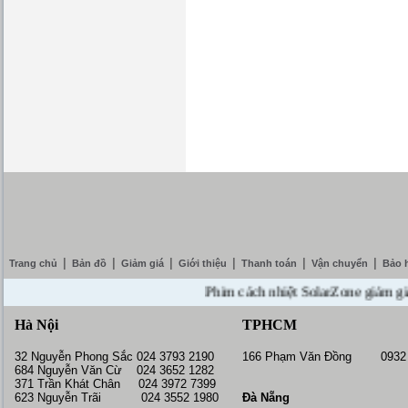
|
|
|
|
|
|
Trang chủ
Bản đồ
Giảm giá
Giới thiệu
Thanh toán
Vận chuyển
Bảo 
Phim cách nhiệt SolarZone giảm giá 10%
Hà Nội
TPHCM
32 Nguyễn Phong Sắc 024 3793 2190
166 Phạm Văn Đồng 0932 
684 Nguyễn Văn Cừ 024 3652 1282
371 Trần Khát Chân 024 3972 7399
623 Nguyễn Trãi 024 3552 1980
Đà Nẵng