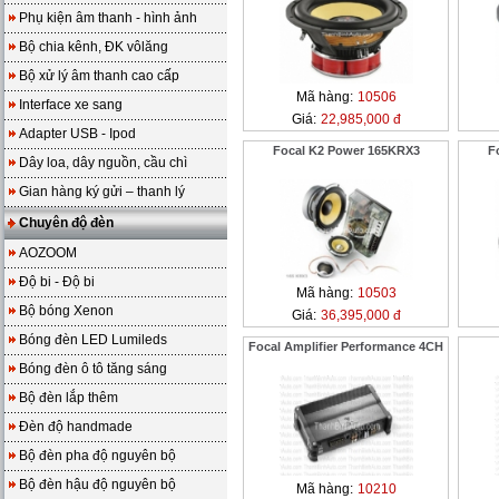
Phụ kiện âm thanh - hình ảnh
Bộ chia kênh, ĐK vôlăng
Bộ xử lý âm thanh cao cấp
Mã hàng:
10506
Interface xe sang
Giá:
22,985,000 đ
Adapter USB - Ipod
Focal K2 Power 165KRX3
F
Dây loa, dây nguồn, cầu chì
Gian hàng ký gửi – thanh lý
Chuyên độ đèn
AOZOOM
Độ bi - Độ bi
Mã hàng:
10503
Bộ bóng Xenon
Giá:
36,395,000 đ
Bóng đèn LED Lumileds
Focal Amplifier Performance 4CH
Bóng đèn ô tô tăng sáng
Bộ đèn lắp thêm
Đèn độ handmade
Bộ đèn pha độ nguyên bộ
Bộ đèn hậu độ nguyên bộ
Mã hàng:
10210