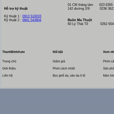
01 CM tháng tám
023 6355
Hỗ trợ kỹ thuật
142 đường 2/9 0236 362
Kỹ thuật 1 :
0913 510033
Kỹ thuật 2 :
0941 543804
Buôn Ma Thuột
60 Lý Thái Tổ 0262 6543
ThanhBinhAuto
Nổi bật
Xem nh
Trang chủ
Giảm giá
Phim cá
Giới thiệu
Phim cách nhiệt
Sản phẩ
Liên hệ
Bọc ghế da, sàn da ô tô
Màn hì