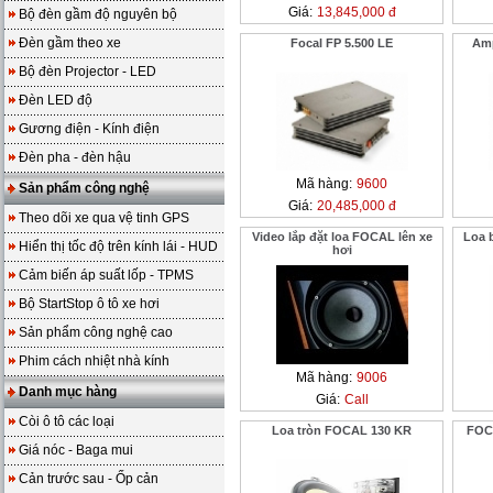
Giá:
13,845,000 đ
Bộ đèn gầm độ nguyên bộ
Đèn gầm theo xe
Focal FP 5.500 LE
Amp
Bộ đèn Projector - LED
Đèn LED độ
Gương điện - Kính điện
Đèn pha - đèn hậu
Mã hàng:
9600
Sản phẩm công nghệ
Giá:
20,485,000 đ
Theo dõi xe qua vệ tinh GPS
Video lắp đặt loa FOCAL lên xe
Loa 
Hiển thị tốc độ trên kính lái - HUD
hơi
Cảm biến áp suất lốp - TPMS
Bộ StartStop ô tô xe hơi
Sản phẩm công nghệ cao
Phim cách nhiệt nhà kính
Mã hàng:
9006
Danh mục hàng
Giá:
Call
Còi ô tô các loại
Loa tròn FOCAL 130 KR
FOC
Giá nóc - Baga mui
Cản trước sau - Ốp cản