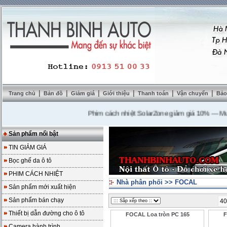
|
|
|
|
|
|
Trang chủ
Bản đồ
Giảm giá
Giới thiệu
Thanh toán
Vận chuyển
Bảo
Phim cách nhiệt SolarZone giảm giá 10%
---
Mua DVD
Sản phẩm nổi bật
TIN GIẢM GIÁ
Bọc ghế da ô tô
PHIM CÁCH NHIỆT
Nhà phân phối
>>
FOCAL
Sản phẩm mới xuất hiện
Sản phẩm bán chạy
40
Thiết bị dẫn đường cho ô tô
FOCAL Loa tròn PC 165
F
Camera hành trình