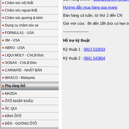
Chăm sóc nội thất
Hướng dẫn mua hàng qua mạng
Chăm sóc ngoại thất
Bán hàng cả tuần, từ thứ 2 đến CN
Chăm sóc gương & kính
Giờ mở cửa : 8h đến 18h (trừ có hẹn t
Dụng cụ chăm sóc xe
----------------------
FORMULA1 - USA
3M - USA
Hỗ trợ kỹ thuật
ABRO - USA
Kỹ thuật 1 :
0913 510033
LIQUI MOLY - CHLB Đức
Kỹ thuật 2 :
0941 543804
SONAX - CHLB Đức
CARMATE - NHẬT BẢN
WAXCO - Malayxia
Phụ tùng ôtô
MAZDA
ÔTÔ NHẬP KHẨU
ẮC QUI
KÍNH ÔTÔ
ĐÈN - GƯƠNG ÔTÔ