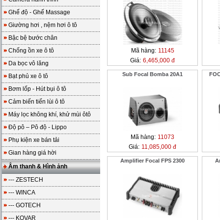
Ghế độ - Ghế Massage
Giường hơi , nệm hơi ô tô
Bậc bệ bước chân
Chống ồn xe ô tô
Mã hàng:
11145
Giá:
6,465,000 đ
Da bọc vô lăng
Sub Focal Bomba 20A1
FOC
Bạt phủ xe ô tô
Bơm lốp - Hút bụi ô tô
Cảm biến tiến lùi ô tô
Máy lọc không khí, khử mùi ôtô
Độ pô – Pô độ - Lippo
Mã hàng:
11073
Phụ kiện xe bán tải
Giá:
11,085,000 đ
Gian hàng giá hời
Amplifier Focal FPS 2300
A
Âm thanh & Hình ảnh
--- ZESTECH
--- WINCA
--- GOTECH
--- KOVAR