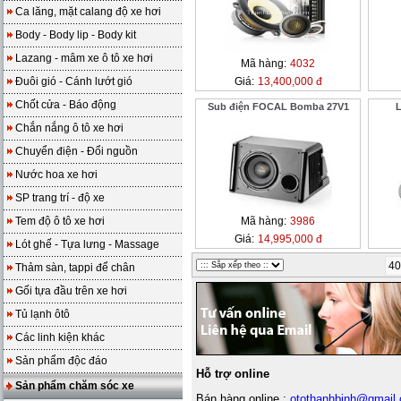
Ca lăng, mặt calang độ xe hơi
Body - Body lip - Body kit
Lazang - mâm xe ô tô xe hơi
Mã hàng:
4032
Đuôi gió - Cánh lướt gió
Giá:
13,400,000 đ
Chốt cửa - Báo động
Sub điện FOCAL Bomba 27V1
Chắn nắng ô tô xe hơi
Chuyển điện - Đổi nguồn
Nước hoa xe hơi
SP trang trí - độ xe
Tem độ ô tô xe hơi
Mã hàng:
3986
Giá:
14,995,000 đ
Lót ghế - Tựa lưng - Massage
40
Thảm sàn, tappi để chân
Gối tựa đầu trên xe hơi
Tủ lạnh ôtô
Các linh kiện khác
Sản phẩm độc đáo
Hỗ trợ online
Sản phẩm chăm sóc xe
Bán hàng online :
otothanhbinh@gmail