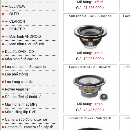
Mã hàng:
10515
--- ELLIVIEW
Giá:
21,885,000 đ
--- OLED
Sub Utopia 13WS - 5 inches
Foca
--- CLARION
--- PIONEER
--- Màn hình ANDROID
--- Màn hình DVD nổi bật
Đầu đĩa DVD - CD
Mã hàng:
10512
Giá:
10,995,000 đ
Màn hình ô tô các loại
Loa siêu trầm - Subwoofer
Focal UTOPIA Be - 165WRC
Foc
Loa phổ thông
Loa trung cao cấp
Power Amplifier
Đầu thu Tivi kỹ thuật số
Mã hàng:
10509
Máy nghe nhạc MP3
Giá:
48,485,000 đ
Mặt dưỡng lắp DVD
Focal K2 Power - Sub 33KX
Fo
Camera 360 độ ô tô xe hơi
Camera lùi, camera tiến cập lề