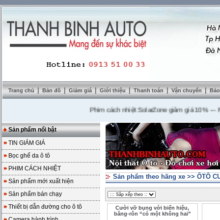
|
|
|
|
|
|
Trang chủ
Bản đồ
Giảm giá
Giới thiệu
Thanh toán
Vận chuyển
Bảo
Phim cách nhiệt SolarZone giảm giá 10%
---
Mua D
Sản phẩm nổi bật
TIN GIẢM GIÁ
Bọc ghế da ô tô
PHIM CÁCH NHIỆT
Sản phẩm theo hãng xe
>>
ÔTÔ C
Sản phẩm mới xuất hiện
Sản phẩm bán chạy
Thiết bị dẫn đường cho ô tô
Cười vỡ bụng với biển hiệu,
băng-rôn “có một không hai”
Camera hành trình