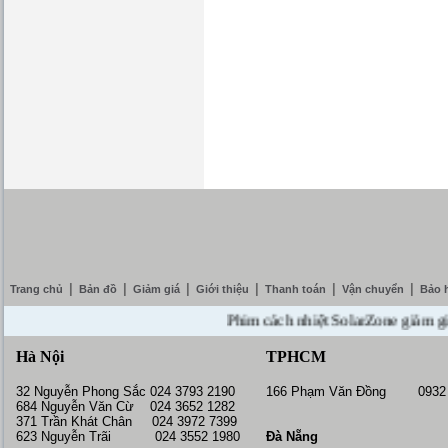
|
|
|
|
|
|
Trang chủ
Bản đồ
Giảm giá
Giới thiệu
Thanh toán
Vận chuyển
Bảo 
Phim cách nhiệt SolarZone giảm giá 10%
Hà Nội
TPHCM
32 Nguyễn Phong Sắc 024 3793 2190
166 Phạm Văn Đồng 0932 
684 Nguyễn Văn Cừ 024 3652 1282
371 Trần Khát Chân 024 3972 7399
623 Nguyễn Trãi 024 3552 1980
Đà Nẵng