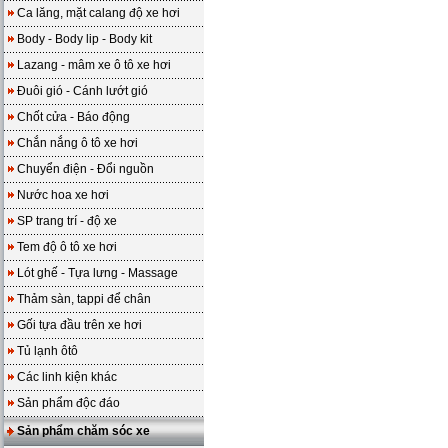
Ca lăng, mặt calang độ xe hơi
Body - Body lip - Body kit
Lazang - mâm xe ô tô xe hơi
Đuôi gió - Cánh lướt gió
Chốt cửa - Báo động
Chắn nắng ô tô xe hơi
Chuyển điện - Đổi nguồn
Nước hoa xe hơi
SP trang trí - độ xe
Tem độ ô tô xe hơi
Lót ghế - Tựa lưng - Massage
Thảm sàn, tappi để chân
Gối tựa đầu trên xe hơi
Tủ lạnh ôtô
Các linh kiện khác
Sản phẩm độc đáo
Sản phẩm chăm sóc xe