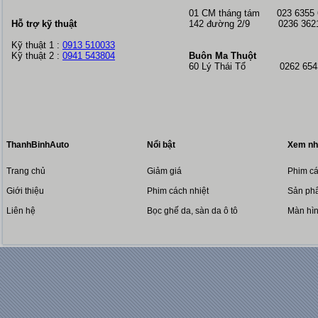
01 CM tháng tám
023 6355
Hỗ trợ kỹ thuật
142 đường 2/9 0236 362
Kỹ thuật 1 :
0913 510033
Kỹ thuật 2 :
0941 543804
Buôn Ma Thuột
60 Lý Thái Tổ 0262 6543
ThanhBinhAuto
Nổi bật
Xem nh
Trang chủ
Giảm giá
Phim cá
Giới thiệu
Phim cách nhiệt
Sản phẩ
Liên hệ
Bọc ghế da, sàn da ô tô
Màn hì