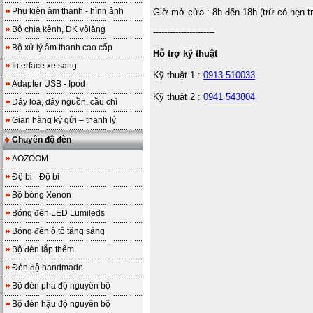
Phụ kiện âm thanh - hình ảnh
Giờ mở cửa : 8h đến 18h (trừ có hẹn t
Bộ chia kênh, ĐK vôlăng
----------------------
Bộ xử lý âm thanh cao cấp
Hỗ trợ kỹ thuật
Interface xe sang
Kỹ thuật 1 :
0913 510033
Adapter USB - Ipod
Kỹ thuật 2 :
0941 543804
Dây loa, dây nguồn, cầu chì
Gian hàng ký gửi – thanh lý
Chuyên độ đèn
AOZOOM
Độ bi - Độ bi
Bộ bóng Xenon
Bóng đèn LED Lumileds
Bóng đèn ô tô tăng sáng
Bộ đèn lắp thêm
Đèn độ handmade
Bộ đèn pha độ nguyên bộ
Bộ đèn hậu độ nguyên bộ