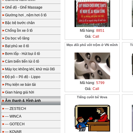
Ghế độ - Ghế Massage
Giường hơi , nệm hơi ô tô
Bậc bệ bước chân
Chống ồn xe ô tô
Mã hàng:
8851
Giá:
Call
Da bọc vô lăng
Mẹo đối phó với trộm ở VN mình
T
Bạt phủ xe ô tô
Bơm lốp - Hút bụi ô tô
Cảm biến tiến lùi ô tô
Máy lọc không khí, khử mùi ôtô
Độ pô – Pô độ - Lippo
Mã hàng:
5799
Phụ kiện xe bán tải
Giá:
Call
Gian hàng giá hời
Tiếng cười bé Vova
Âm thanh & Hình ảnh
--- ZESTECH
--- WINCA
--- GOTECH
--- KOVAR