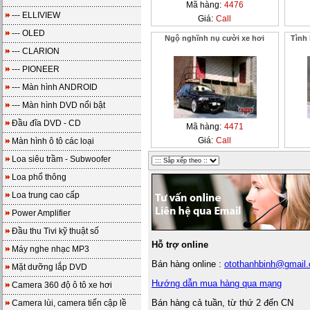
Mã hàng:
4476
--- ELLIVIEW
Giá:
Call
--- OLED
Ngộ nghĩnh nụ cười xe hơi
Tình
--- CLARION
--- PIONEER
--- Màn hình ANDROID
--- Màn hình DVD nổi bật
Đầu đĩa DVD - CD
Mã hàng:
4471
Giá:
Call
Màn hình ô tô các loại
Loa siêu trầm - Subwoofer
Loa phổ thông
Loa trung cao cấp
Power Amplifier
Đầu thu Tivi kỹ thuật số
Hỗ trợ online
Máy nghe nhạc MP3
Bán hàng online :
otothanhbinh@gmail
Mặt dưỡng lắp DVD
Hướng dẫn mua hàng qua mạng
Camera 360 độ ô tô xe hơi
Bán hàng cả tuần, từ thứ 2 đến CN
Camera lùi, camera tiến cập lề