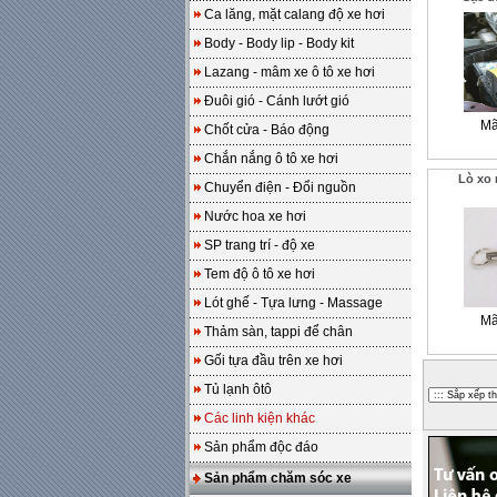
Ca lăng, mặt calang độ xe hơi
Body - Body lip - Body kit
Lazang - mâm xe ô tô xe hơi
Đuôi gió - Cánh lướt gió
Mã
Chốt cửa - Báo động
Chắn nắng ô tô xe hơi
Lò xo
Chuyển điện - Đổi nguồn
Nước hoa xe hơi
SP trang trí - độ xe
Tem độ ô tô xe hơi
Lót ghế - Tựa lưng - Massage
Mã
Thảm sàn, tappi để chân
Gối tựa đầu trên xe hơi
Tủ lạnh ôtô
Các linh kiện khác
Sản phẩm độc đáo
Sản phẩm chăm sóc xe