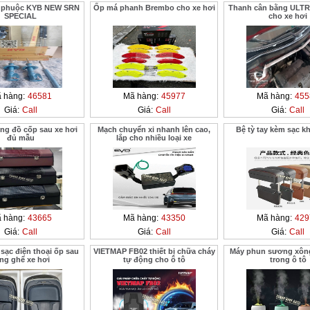
, phuộc KYB NEW SRN
Ốp má phanh Brembo cho xe hơi
Thanh cân bằng ULT
SPECIAL
cho xe hơi
 hàng:
46581
Mã hàng:
45977
Mã hàng:
455
Giá:
Call
Giá:
Call
Giá:
Call
ng đồ cốp sau xe hơi
Mạch chuyển xi nhanh lên cao,
Bệ tỳ tay kèm sạc k
đủ mẫu
lắp cho nhiều loại xe
 hàng:
43665
Mã hàng:
43350
Mã hàng:
429
Giá:
Call
Giá:
Call
Giá:
Call
sạc điện thoại ốp sau
VIETMAP FB02 thiết bị chữa cháy
Máy phun sương xông
ng ghế xe hơi
tự động cho ô tô
trong ô tô