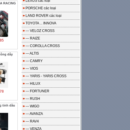
LEXUS các loại
RA RACING
PORSCHE các loại
LAND ROVER các loại
TOYOTA ... INNOVA
--- VELOZ CROSS
--- RAIZE
85
--- COROLLA CROSS
--- ALTIS
hông dây
--- CAMRY
--- VIOS
--- YARIS - YARIS CROSS
--- HILUX
--- FORTUNER
78
--- RUSH
 tinh dầu
--- WIGO
--- AVANZA
--- RAV4
--- VENZA