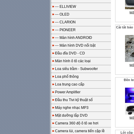
--- ELLIVIEW
Mã
--- OLED
--- CLARION
Cài tắt bảo
--- PIONEER
--- Màn hình ANDROID
--- Màn hình DVD nổi bật
Đầu đĩa DVD - CD
Màn hình ô tô các loại
Mã
Loa siêu trầm - Subwoofer
Loa phổ thông
Đèn le
Loa trung cao cấp
Power Amplifier
Đầu thu Tivi kỹ thuật số
Máy nghe nhạc MP3
Mặt dưỡng lắp DVD
Mã
Camera 360 độ ô tô xe hơi
Camera lùi, camera tiến cập lề
Lót cốp 