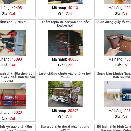
 hàng:
40405
Mã hàng:
40113
Mã hàng:
401
Giá:
Call
Giá:
Call
Giá:
Call
bình acquy 70mai
Thảm taplo da cacbon cho các
Ví da đựng giấy tờ xe
loại xe hơi
 hàng:
40098
Mã hàng:
40051
Mã hàng:
400
Giá:
Call
Giá:
Call
Giá:
Call
nh chất liệu thép đủ
Lưới chống chuột vào ô tô xe hơi
Súng khử khuẩn Nano
 4 và 7 chỗ, bán tải các
m2111
bản K5 Pro
dòng
Mã hàng:
39897
Mã hàng:
396
 hàng:
40020
Giá:
Call
Giá:
Call
Giá:
Call
ình Ắc quy ô tô kiêm
Bảng số điện thoại phản quang
Bộ kích điện bình ắc q
ự phòng đa năng
m2109
Xiaomi 70mai Midri