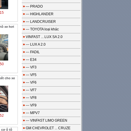
--- PRADO
15
--- HIGHLANDER
--- LANDCRUISER
ồ xe hơi
--- TOYOTA loại khác
VINFAST ... LUX SA 2.0
--- LUX A 2.0
--- FADIL
--- E34
50
--- VF3
--- VF5
ết cho xe
--- VF6
--- VF7
--- VF8
--- VF9
--- MPV7
52
--- VINFAST LIMO GREEN
GM CHEVROLET ... CRUZE
 cơ ô tô