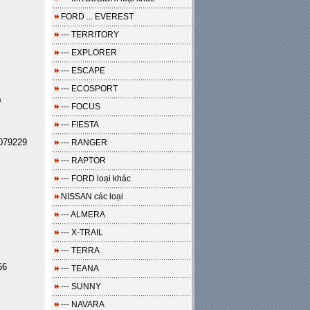
FORD ... EVEREST
--- TERRITORY
--- EXPLORER
--- ESCAPE
--- ECOSPORT
0
--- FOCUS
--- FIESTA
079229
--- RANGER
--- RAPTOR
--- FORD loại khác
NISSAN các loại
--- ALMERA
--- X-TRAIL
--- TERRA
66
--- TEANA
--- SUNNY
--- NAVARA