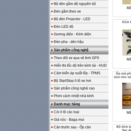
Bộ đèn gầm độ nguyên bộ
Mã
Đèn gầm theo xe
Bộ đèn Projector - LED
Kích 
Đèn LED độ
Gương điện - Kính điện
Đèn pha - đèn hậu
Sản phẩm công nghệ
Theo dõi xe qua vệ tinh GPS
Mã
Hiển thị tốc độ trên kính lái - HUD
Cảm biến áp suất lốp - TPMS
Ốp má pha
size cho xe
Bộ StartStop ô tô xe hơi
Sản phẩm công nghệ cao
Phim cách nhiệt nhà kính
Danh mục hàng
Còi ô tô các loại
Mã
Giá nóc - Baga mui
Bộ kích b
Cản trước sau - Ốp cản
Sạc d