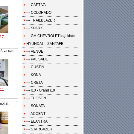
--- CAPTIVA
--- COLORADO
--- TRAILBLAZER
--- SPARK
--- GM CHEVROLET loại khác
17
HYUNDAI ... SANTAFE
tô xe hơi
--- VENUE
--- PALISADE
--- CUSTIN
--- KONA
--- CRETA
11
--- I10 - Grand i10
--- TUCSON
m2111
--- SONATA
--- ACCENT
--- ELANTRA
--- STARGAZER