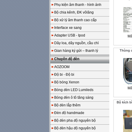
Phụ kiện âm thanh - hình ảnh
Bộ chia kênh, ĐK vôlăng
Bộ xử lý âm thanh cao cấp
Interface xe sang
Adapter USB - Ipod
Mã
Dây loa, dây nguồn, cầu chì
Gian hàng ký gửi – thanh lý
Thùng đ
Chuyên độ đèn
AOZOOM
Độ bi - Độ bi
Bộ bóng Xenon
Mã
Bóng đèn LED Lumileds
Bóng đèn ô tô tăng sáng
Bộ kích b
Bộ đèn lắp thêm
Đèn độ handmade
Bộ đèn pha độ nguyên bộ
Bộ đèn hậu độ nguyên bộ