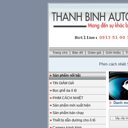
|
|
|
|
Trang chủ
Bản đồ
Giảm giá
Giới thiệu
T
Phim cách nhiệt SolarZ
Sản phẩm nổi bật
TIN GIẢM GIÁ
Bọc ghế da ô tô
PHIM CÁCH NHIỆT
Danh m
Sản phẩm mới xuất hiện
Sản phẩm bán chạy
Thiết bị dẫn đường cho ô tô
Camera hành trình