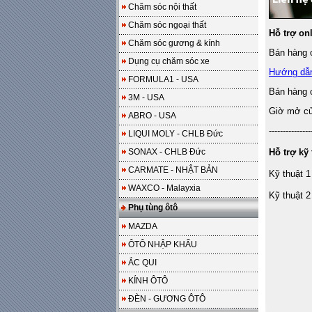
Chăm sóc nội thất
Chăm sóc ngoại thất
Hỗ trợ on
Chăm sóc gương & kính
Bán hàng o
Dụng cụ chăm sóc xe
Hướng dẫ
FORMULA1 - USA
Bán hàng 
3M - USA
Giờ mở cửa
ABRO - USA
---------------
LIQUI MOLY - CHLB Đức
SONAX - CHLB Đức
Hỗ trợ kỹ 
CARMATE - NHẬT BẢN
Kỹ thuật 1
WAXCO - Malayxia
Kỹ thuật 2
Phụ tùng ôtô
MAZDA
ÔTÔ NHẬP KHẨU
ẮC QUI
KÍNH ÔTÔ
ĐÈN - GƯƠNG ÔTÔ