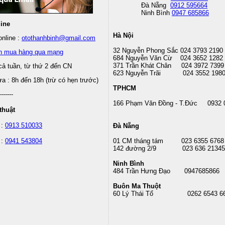
Đà Nẵng
0912 595664
Ninh Bình
0947 685866
line
Hà Nội
nline :
otothanhbinh@gmail.com
32 Nguyễn Phong Sắc 024 3793 2190
n mua hàng qua mạng
684 Nguyễn Văn Cừ 024 3652 1282
371 Trần Khát Chân 024 3972 7399
cả tuần, từ thứ 2 đến CN
623 Nguyễn Trãi 024 3552 198
 : 8h đến 18h (trừ có hẹn trước)
TPHCM
-------
166 Phạm Văn Đồng - T.Đức 0932 
thuật
 :
0913 510033
Đà Nẵng
 :
0941 543804
01 CM tháng tám
023 6355 6768
142 đường 2/9 023 636 21345
Ninh Bình
484 Trần Hưng Đạo 0947685866
Buôn Ma Thuột
60 Lý Thái Tổ
0262 6543 6