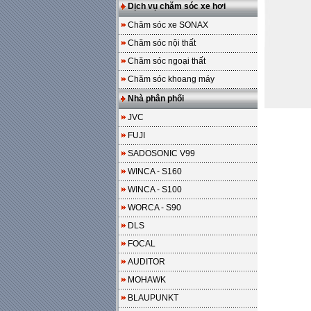
Dịch vụ chăm sóc xe hơi
Chăm sóc xe SONAX
Chăm sóc nội thất
Chăm sóc ngoại thất
Chăm sóc khoang máy
Nhà phân phối
JVC
FUJI
SADOSONIC V99
WINCA - S160
WINCA - S100
WORCA - S90
DLS
FOCAL
AUDITOR
MOHAWK
BLAUPUNKT