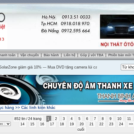
|
|
|
|
|
hanh toán
Vận chuyển
Bảo hành
Liên hệ
Góp ý với TBA
Phiên bản mới
one giảm giá 10%
---
Mua DVD tặng camera lùi cao cấp
---
Lắp nệm ghế da thậ
ục hàng
>>
Các linh kiện khác
852 tin / 24 trang
1
2
3
4
5
6
7
8
9
10
11
14
15
16
17
18
19
20
21
22
23
24
>>
cuối