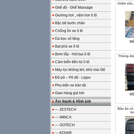
Giảm xóc
Ghế độ - Ghế Massage
Giường hơi , nệm hơi ô tô
Bậc bệ bước chân
Chống ồn xe ô tô
Da bọc vô lăng
Mã
Bạt phủ xe ô tô
Bơm lốp - Hút bụi ô tô
Thùng đự
Cảm biến tiến lùi ô tô
Máy lọc không khí, khử mùi ôtô
Độ pô – Pô độ - Lippo
Phụ kiện xe bán tải
Gian hàng giá hời
Mã
Âm thanh & Hình ảnh
Bàn ăn có 
--- ZESTECH
lư
--- WINCA
--- GOTECH
--- KOVAR