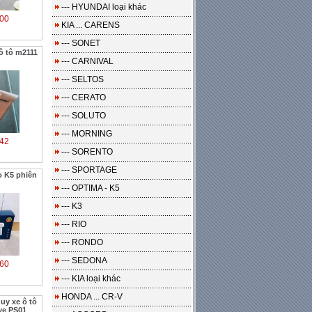
--- HYUNDAI loại khác
00
KIA ... CARENS
--- SONET
 ô tô m2111
--- CARNIVAL
--- SELTOS
--- CERATO
--- SOLUTO
--- MORNING
42
--- SORENTO
--- SPORTAGE
 K5 phiên
--- OPTIMA - K5
--- K3
--- RIO
--- RONDO
--- SEDONA
60
--- KIA loại khác
HONDA ... CR-V
uy xe ô tô
ve PS01