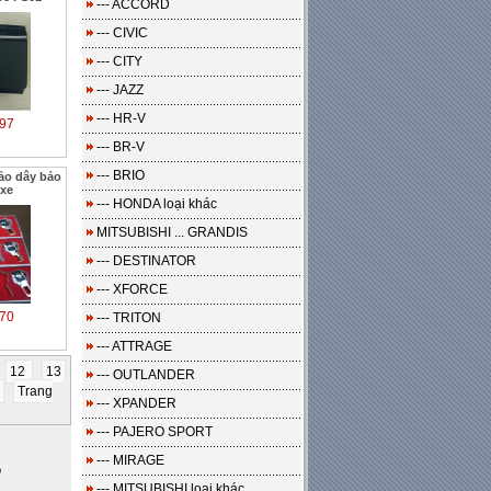
--- ACCORD
--- CIVIC
--- CITY
--- JAZZ
--- HR-V
97
--- BR-V
--- BRIO
ảo dây bảo
 xe
--- HONDA loại khác
MITSUBISHI ... GRANDIS
--- DESTINATOR
--- XFORCE
70
--- TRITON
--- ATTRAGE
12
13
--- OUTLANDER
Trang
--- XPANDER
--- PAJERO SPORT
--- MIRAGE
o
--- MITSUBISHI loại khác