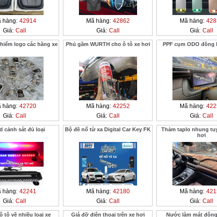
 hàng:
42914
Mã hàng:
42862
Mã hàng:
428
Giá:
Call
Giá:
Call
Giá:
Call
 hiểm logo các hãng xe
Phủ gầm WURTH cho ô tô xe hơi
PPF cụm ODO đồng h
 hàng:
42720
Mã hàng:
42252
Mã hàng:
422
Giá:
Call
Giá:
Call
Giá:
Call
d cảnh sát đủ loại
Bộ đề nổ từ xa Digital Car Key FK
Thảm taplo nhung tuy
hơi
 hàng:
42241
Mã hàng:
42180
Mã hàng:
421
Giá:
Call
Giá:
Call
Giá:
Call
ô tô về nhiều loại xe
Giá đỡ điện thoại trên xe hơi
Nước làm mát động