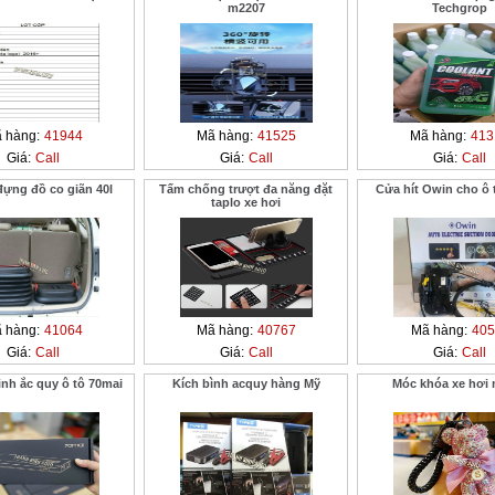
m2207
Techgrop
 hàng:
41944
Mã hàng:
41525
Mã hàng:
413
Giá:
Call
Giá:
Call
Giá:
Call
ựng đồ co giãn 40l
Tấm chống trượt đa năng đặt
Cửa hít Owin cho ô 
taplo xe hơi
 hàng:
41064
Mã hàng:
40767
Mã hàng:
405
Giá:
Call
Giá:
Call
Giá:
Call
ình ắc quy ô tô 70mai
Kích bình acquy hàng Mỹ
Móc khóa xe hơi 