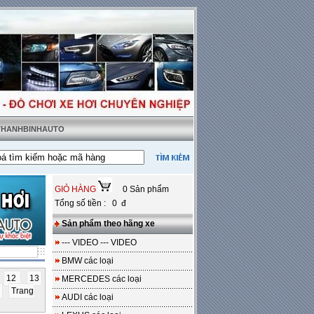
 THANHBINHAUTO
t tặng sàn da
---
Miễn phí 100% công lắp đặt
GIỎ HÀNG
0 Sản phẩm
Tổng số tiền : 0 đ
Sản phẩm theo hãng xe
--- VIDEO --- VIDEO
BMW các loại
12
13
MERCEDES các loại
Trang
AUDI các loại