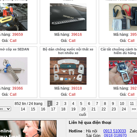
 hàng:
39659
Mã hàng:
39616
Mã hàng:
395
Giá:
Call
Giá:
Call
Giá:
Call
 mở cốp xe SEDAN
Bộ dán chống xước nội thất xe
Cài tắt chuông cảnh b
hơi nhiều xe
hiểm đủ hãng
 hàng:
39366
Mã hàng:
39318
Mã hàng:
392
Giá:
Call
Giá:
Call
Giá:
Call
852 tin / 24 trang
1
2
3
4
5
6
7
8
9
10
11
14
15
16
17
18
19
20
21
22
23
24
>>
cuối
Liên hệ qua điện thoại
Hotline
: Hà nội
0913 510033
Zal
Sài Gòn
0918 018970