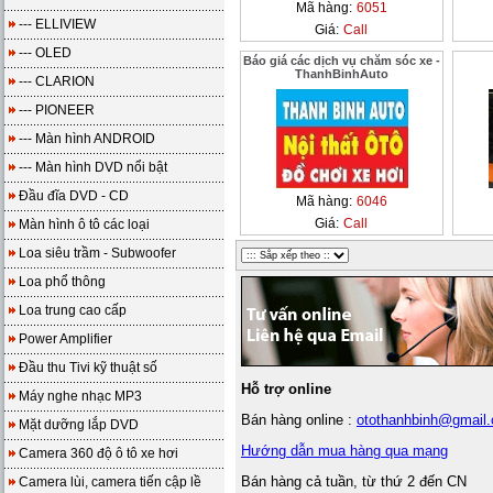
Mã hàng:
6051
--- ELLIVIEW
Giá:
Call
--- OLED
Báo giá các dịch vụ chăm sóc xe -
ThanhBinhAuto
--- CLARION
--- PIONEER
--- Màn hình ANDROID
--- Màn hình DVD nổi bật
Đầu đĩa DVD - CD
Mã hàng:
6046
Giá:
Call
Màn hình ô tô các loại
Loa siêu trầm - Subwoofer
Loa phổ thông
Loa trung cao cấp
Power Amplifier
Đầu thu Tivi kỹ thuật số
Hỗ trợ online
Máy nghe nhạc MP3
Bán hàng online :
otothanhbinh@gmail
Mặt dưỡng lắp DVD
Hướng dẫn mua hàng qua mạng
Camera 360 độ ô tô xe hơi
Bán hàng cả tuần, từ thứ 2 đến CN
Camera lùi, camera tiến cập lề