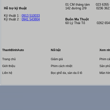
01 CM tháng tám
023 6355
Hỗ trợ kỹ thuật
142 đường 2/9 0236 362
Kỹ thuật 1 :
0913 510033
Kỹ thuật 2 :
0941 543804
Buôn Ma Thuột
60 Lý Thái Tổ 0262 6543
ThanhBinhAuto
Nổi bật
Xem nh
Trang chủ
Giảm giá
Phim cá
Giới thiệu
Phim cách nhiệt
Sản phẩ
Liên hệ
Bọc ghế da, sàn da ô tô
Màn hì