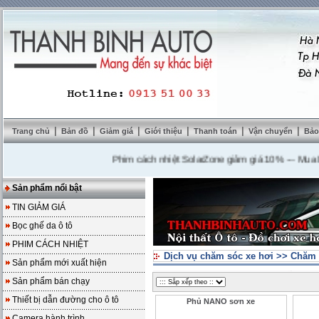
|
|
|
|
|
|
Trang chủ
Bản đồ
Giảm giá
Giới thiệu
Thanh toán
Vận chuyển
Bảo
Phim cách nhiệt SolarZone giảm giá 10%
---
Mua DVD t
Sản phẩm nổi bật
TIN GIẢM GIÁ
Bọc ghế da ô tô
PHIM CÁCH NHIỆT
Dịch vụ chăm sóc xe hơi
>>
Chăm 
Sản phẩm mới xuất hiện
Sản phẩm bán chạy
Thiết bị dẫn đường cho ô tô
Phủ NANO sơn xe
Camera hành trình