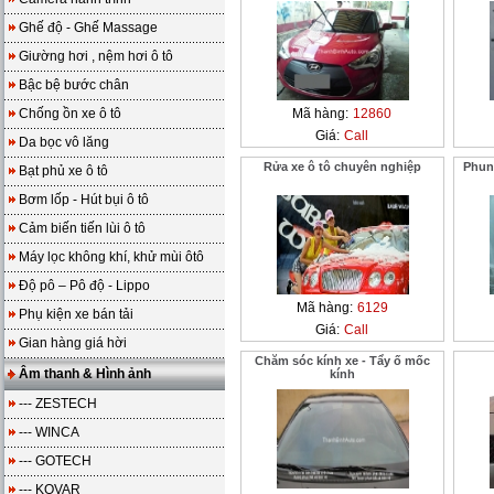
Ghế độ - Ghế Massage
Giường hơi , nệm hơi ô tô
Bậc bệ bước chân
Chống ồn xe ô tô
Mã hàng:
12860
Giá:
Call
Da bọc vô lăng
Rửa xe ô tô chuyên nghiệp
Phun
Bạt phủ xe ô tô
Bơm lốp - Hút bụi ô tô
Cảm biến tiến lùi ô tô
Máy lọc không khí, khử mùi ôtô
Độ pô – Pô độ - Lippo
Mã hàng:
6129
Phụ kiện xe bán tải
Giá:
Call
Gian hàng giá hời
Chăm sóc kính xe - Tẩy ố mốc
Âm thanh & Hình ảnh
kính
--- ZESTECH
--- WINCA
--- GOTECH
--- KOVAR