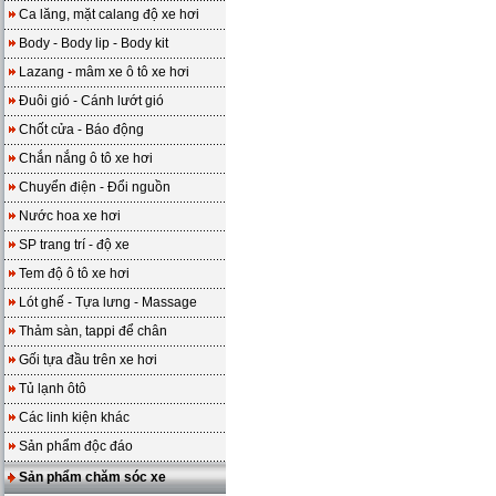
Ca lăng, mặt calang độ xe hơi
Body - Body lip - Body kit
Lazang - mâm xe ô tô xe hơi
Đuôi gió - Cánh lướt gió
Chốt cửa - Báo động
Chắn nắng ô tô xe hơi
Chuyển điện - Đổi nguồn
Nước hoa xe hơi
SP trang trí - độ xe
Tem độ ô tô xe hơi
Lót ghế - Tựa lưng - Massage
Thảm sàn, tappi để chân
Gối tựa đầu trên xe hơi
Tủ lạnh ôtô
Các linh kiện khác
Sản phẩm độc đáo
Sản phẩm chăm sóc xe