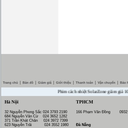
|
|
|
|
|
|
Trang chủ
Bản đồ
Giảm giá
Giới thiệu
Thanh toán
Vận chuyển
Bảo 
Phim cách nhiệt SolarZone giảm giá 10% --
Hà Nội
TPHCM
32 Nguyễn Phong Sắc 024 3793 2190
166 Phạm Văn Đồng 0932 
684 Nguyễn Văn Cừ 024 3652 1282
371 Trần Khát Chân 024 3972 7399
623 Nguyễn Trãi 024 3552 1980
Đà Nẵng