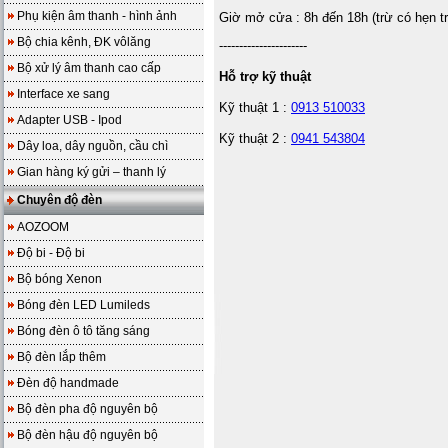
Phụ kiện âm thanh - hình ảnh
Giờ mở cửa : 8h đến 18h (trừ có hẹn t
Bộ chia kênh, ĐK vôlăng
----------------------
Bộ xử lý âm thanh cao cấp
Hỗ trợ kỹ thuật
Interface xe sang
Kỹ thuật 1 :
0913 510033
Adapter USB - Ipod
Kỹ thuật 2 :
0941 543804
Dây loa, dây nguồn, cầu chì
Gian hàng ký gửi – thanh lý
Chuyên độ đèn
AOZOOM
Độ bi - Độ bi
Bộ bóng Xenon
Bóng đèn LED Lumileds
Bóng đèn ô tô tăng sáng
Bộ đèn lắp thêm
Đèn độ handmade
Bộ đèn pha độ nguyên bộ
Bộ đèn hậu độ nguyên bộ