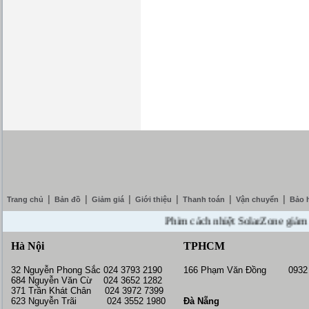
|
|
|
|
|
|
Trang chủ
Bản đồ
Giảm giá
Giới thiệu
Thanh toán
Vận chuyển
Bảo 
Phim cách nhiệt SolarZone giảm giá 1
Hà Nội
TPHCM
32 Nguyễn Phong Sắc 024 3793 2190
166 Phạm Văn Đồng 0932 
684 Nguyễn Văn Cừ 024 3652 1282
371 Trần Khát Chân 024 3972 7399
623 Nguyễn Trãi 024 3552 1980
Đà Nẵng