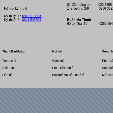
01 CM tháng tám
023 6355
Hỗ trợ kỹ thuật
142 đường 2/9 0236 362
Kỹ thuật 1 :
0913 510033
Kỹ thuật 2 :
0941 543804
Buôn Ma Thuột
60 Lý Thái Tổ 0262 6543
ThanhBinhAuto
Nổi bật
Xem nh
Trang chủ
Giảm giá
Phim cá
Giới thiệu
Phim cách nhiệt
Sản phẩ
Liên hệ
Bọc ghế da, sàn da ô tô
Màn hì