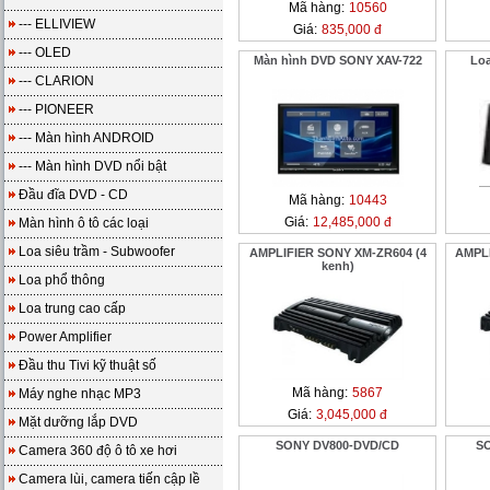
Mã hàng:
10560
--- ELLIVIEW
Giá:
835,000 đ
--- OLED
Màn hình DVD SONY XAV-722
Lo
--- CLARION
--- PIONEER
--- Màn hình ANDROID
--- Màn hình DVD nổi bật
Đầu đĩa DVD - CD
Mã hàng:
10443
Giá:
12,485,000 đ
Màn hình ô tô các loại
Loa siêu trầm - Subwoofer
AMPLIFIER SONY XM-ZR604 (4
AMPLI
kenh)
Loa phổ thông
Loa trung cao cấp
Power Amplifier
Đầu thu Tivi kỹ thuật số
Mã hàng:
5867
Máy nghe nhạc MP3
Giá:
3,045,000 đ
Mặt dưỡng lắp DVD
SONY DV800-DVD/CD
SO
Camera 360 độ ô tô xe hơi
Camera lùi, camera tiến cập lề