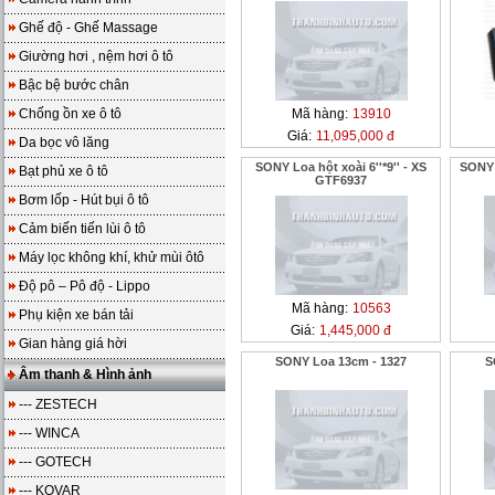
Ghế độ - Ghế Massage
Giường hơi , nệm hơi ô tô
Bậc bệ bước chân
Chống ồn xe ô tô
Mã hàng:
13910
Giá:
11,095,000 đ
Da bọc vô lăng
SONY Loa hột xoài 6''*9'' - XS
SONY 
Bạt phủ xe ô tô
GTF6937
Bơm lốp - Hút bụi ô tô
Cảm biến tiến lùi ô tô
Máy lọc không khí, khử mùi ôtô
Độ pô – Pô độ - Lippo
Mã hàng:
10563
Phụ kiện xe bán tải
Giá:
1,445,000 đ
Gian hàng giá hời
SONY Loa 13cm - 1327
S
Âm thanh & Hình ảnh
--- ZESTECH
--- WINCA
--- GOTECH
--- KOVAR