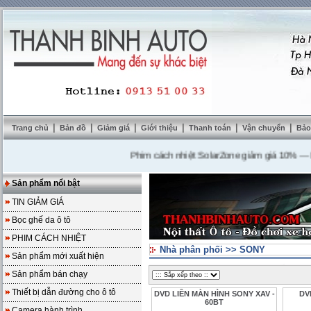
|
|
|
|
|
|
Trang chủ
Bản đồ
Giảm giá
Giới thiệu
Thanh toán
Vận chuyển
Bảo
Phim cách nhiệt SolarZone giảm giá 10%
---
Mua D
Sản phẩm nổi bật
TIN GIẢM GIÁ
Bọc ghế da ô tô
PHIM CÁCH NHIỆT
Nhà phân phối
>>
SONY
Sản phẩm mới xuất hiện
Sản phẩm bán chạy
Thiết bị dẫn đường cho ô tô
DVD LIỀN MÀN HÌNH SONY XAV -
DV
60BT
Camera hành trình