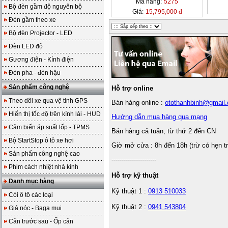
Mã hàng:
5275
Bộ đèn gầm độ nguyên bộ
Giá:
15,795,000 đ
Đèn gầm theo xe
Bộ đèn Projector - LED
Đèn LED độ
Gương điện - Kính điện
Đèn pha - đèn hậu
Sản phẩm công nghệ
Hỗ trợ online
Theo dõi xe qua vệ tinh GPS
Bán hàng online :
otothanhbinh@gmail
Hiển thị tốc độ trên kính lái - HUD
Hướng dẫn mua hàng qua mạng
Cảm biến áp suất lốp - TPMS
Bán hàng cả tuần, từ thứ 2 đến CN
Bộ StartStop ô tô xe hơi
Giờ mở cửa : 8h đến 18h (trừ có hẹn t
Sản phẩm công nghệ cao
----------------------
Phim cách nhiệt nhà kính
Hỗ trợ kỹ thuật
Danh mục hàng
Kỹ thuật 1 :
0913 510033
Còi ô tô các loại
Kỹ thuật 2 :
0941 543804
Giá nóc - Baga mui
Cản trước sau - Ốp cản