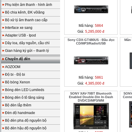
Phụ kiện âm thanh - hình ảnh
Bộ chia kênh, ĐK vôlăng
Bộ xử lý âm thanh cao cấp
Mã hàng:
5864
Interface xe sang
Giá:
5,285,000 đ
Adapter USB - Ipod
Sony CDX-GT480US - Đầu đọc
Màn 
Dây loa, dây nguồn, cầu chì
CD/MP3/Radio/USB
Gian hàng ký gửi – thanh lý
Chuyên độ đèn
AOZOOM
Độ bi - Độ bi
Mã hàng:
5861
Bộ bóng Xenon
Giá:
4,385,000 đ
Bóng đèn LED Lumileds
SONY XAV-70BT Bluetooth
SONY
Enabled Double-Din In-Dash
Cente
Bóng đèn ô tô tăng sáng
DVD/CD/MP3/WM
Bộ đèn lắp thêm
Đèn độ handmade
Bộ đèn pha độ nguyên bộ
Bộ đèn hậu độ nguyên bộ