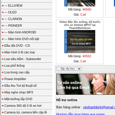
--- ELLIVIEW
Mã hàng:
46660
--- OLED
Giá:
Call
--- CLARION
Video Bậc lên xuống, bệ bước
cho xe Vinfast MPV7 tại
--- PIONEER
ThanhBinhAuto
--- Màn hình ANDROID
--- Màn hình DVD nổi bật
Đầu đĩa DVD - CD
Màn hình ô tô các loại
Mã hàng:
46562
Loa siêu trầm - Subwoofer
Giá:
Call
Loa phổ thông
Loa trung cao cấp
Power Amplifier
Đầu thu Tivi kỹ thuật số
Máy nghe nhạc MP3
Mặt dưỡng lắp DVD
Hỗ trợ online
Camera 360 độ ô tô xe hơi
Bán hàng online :
otothanhbinh@gmail
Camera lùi, camera tiến cập lề
Hướng dẫn mua hàng qua mạng