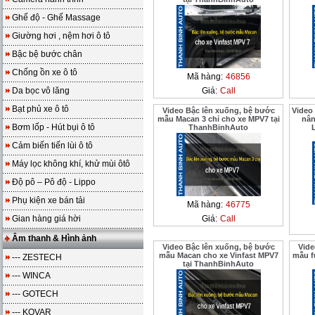
Ghế độ - Ghế Massage
Giường hơi , nệm hơi ô tô
Bậc bệ bước chân
Chống ồn xe ô tô
Mã hàng:
46856
Da bọc vô lăng
Giá:
Call
Bạt phủ xe ô tô
Video Bậc lên xuống, bệ bước
Video
mẫu Macan 3 chỉ cho xe MPV7 tại
nân
Bơm lốp - Hút bụi ô tô
ThanhBinhAuto
Cảm biến tiến lùi ô tô
Máy lọc không khí, khử mùi ôtô
Độ pô – Pô độ - Lippo
Phụ kiện xe bán tải
Mã hàng:
46775
Gian hàng giá hời
Giá:
Call
Âm thanh & Hình ảnh
Video Bậc lên xuống, bệ bước
Vide
mẫu Macan cho xe Vinfast MPV7
mẫu f
--- ZESTECH
tại ThanhBinhAuto
--- WINCA
--- GOTECH
--- KOVAR