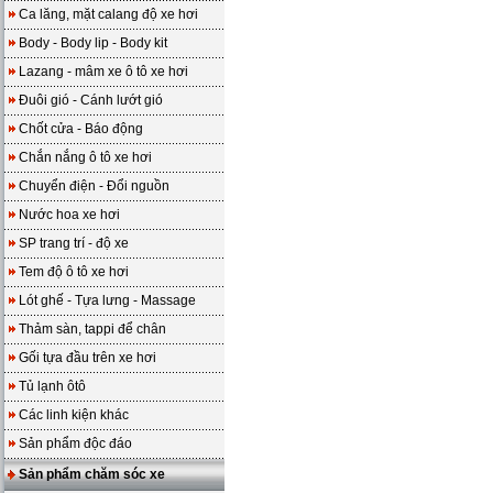
Ca lăng, mặt calang độ xe hơi
Body - Body lip - Body kit
Lazang - mâm xe ô tô xe hơi
Đuôi gió - Cánh lướt gió
Chốt cửa - Báo động
Chắn nắng ô tô xe hơi
Chuyển điện - Đổi nguồn
Nước hoa xe hơi
SP trang trí - độ xe
Tem độ ô tô xe hơi
Lót ghế - Tựa lưng - Massage
Thảm sàn, tappi để chân
Gối tựa đầu trên xe hơi
Tủ lạnh ôtô
Các linh kiện khác
Sản phẩm độc đáo
Sản phẩm chăm sóc xe