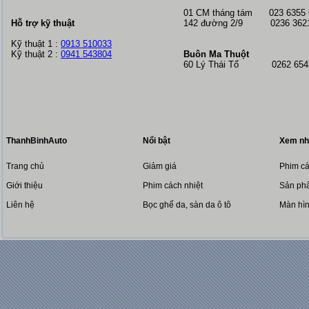
01 CM tháng tám
023 6355
Hỗ trợ kỹ thuật
142 đường 2/9 0236 362
Kỹ thuật 1 :
0913 510033
Kỹ thuật 2 :
0941 543804
Buôn Ma Thuột
60 Lý Thái Tổ 0262 6543
ThanhBinhAuto
Nổi bật
Xem nh
Trang chủ
Giảm giá
Phim cá
Giới thiệu
Phim cách nhiệt
Sản phẩ
Liên hệ
Bọc ghế da, sàn da ô tô
Màn hì