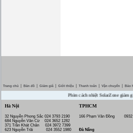
|
|
|
|
|
|
Trang chủ
Bản đồ
Giảm giá
Giới thiệu
Thanh toán
Vận chuyển
Bảo 
Phim cách nhiệt SolarZone giảm giá 10%
Hà Nội
TPHCM
32 Nguyễn Phong Sắc 024 3793 2190
166 Phạm Văn Đồng 0932 
684 Nguyễn Văn Cừ 024 3652 1282
371 Trần Khát Chân 024 3972 7399
623 Nguyễn Trãi 024 3552 1980
Đà Nẵng