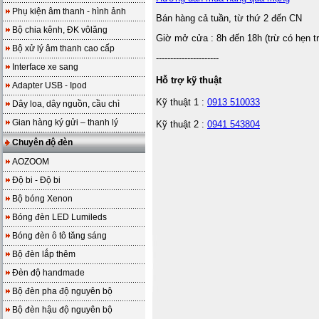
Phụ kiện âm thanh - hình ảnh
Bán hàng cả tuần, từ thứ 2 đến CN
Bộ chia kênh, ĐK vôlăng
Giờ mở cửa : 8h đến 18h (trừ có hẹn t
Bộ xử lý âm thanh cao cấp
----------------------
Interface xe sang
Hỗ trợ kỹ thuật
Adapter USB - Ipod
Kỹ thuật 1 :
0913 510033
Dây loa, dây nguồn, cầu chì
Gian hàng ký gửi – thanh lý
Kỹ thuật 2 :
0941 543804
Chuyên độ đèn
AOZOOM
Độ bi - Độ bi
Bộ bóng Xenon
Bóng đèn LED Lumileds
Bóng đèn ô tô tăng sáng
Bộ đèn lắp thêm
Đèn độ handmade
Bộ đèn pha độ nguyên bộ
Bộ đèn hậu độ nguyên bộ