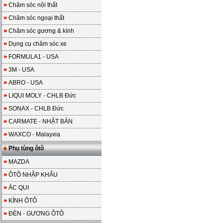
Chăm sóc nội thất
Chăm sóc ngoại thất
Chăm sóc gương & kính
Dụng cụ chăm sóc xe
FORMULA1 - USA
3M - USA
ABRO - USA
LIQUI MOLY - CHLB Đức
SONAX - CHLB Đức
CARMATE - NHẬT BẢN
WAXCO - Malayxia
Phụ tùng ôtô
MAZDA
ÔTÔ NHẬP KHẨU
ẮC QUI
KÍNH ÔTÔ
ĐÈN - GƯƠNG ÔTÔ