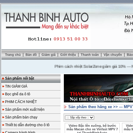
|
|
|
|
|
|
Trang chủ
Bản đồ
Giảm giá
Giới thiệu
Thanh toán
Vận chuyển
Bảo
Phim cách nhiệt SolarZone giảm giá 10%
---
Mua D
Sản phẩm nổi bật
TIN GIẢM GIÁ
Bọc ghế da ô tô
PHIM CÁCH NHIỆT
Sản phẩm theo hãng xe
>>
--- MPV
Sản phẩm mới xuất hiện
Sản phẩm bán chạy
Thiết bị dẫn đường cho ô tô
Video Bậc lên xuống, bệ bước
Vide
mẫu Macan cho xe Vinfast MPV 7
mẫu M
Camera hành trình
tại ThanhBinhAuto