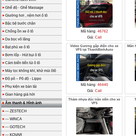
Ghế độ - Ghế Massage
Giường hơi , nệm hơi ô tô
Bậc bệ bước chân
Chống ồn xe ô tô
Mã hàng:
46762
Giá:
Call
Da bọc vô lăng
Video Gương gập điện cho xe
Màn h
Bạt phủ xe ô tô
VF5 tại ThanhBinhAuto
Bơm lốp - Hút bụi ô tô
Cảm biến tiến lùi ô tô
Máy lọc không khí, khử mùi ôtô
Độ pô – Pô độ - Lippo
Mã hàng:
46440
Phụ kiện xe bán tải
Giá:
Call
Gian hàng giá hời
Thảm nhựa đúc tràn viền cho xe
Âm thanh & Hình ảnh
VF5
--- ZESTECH
--- WINCA
--- GOTECH
--- KOVAR