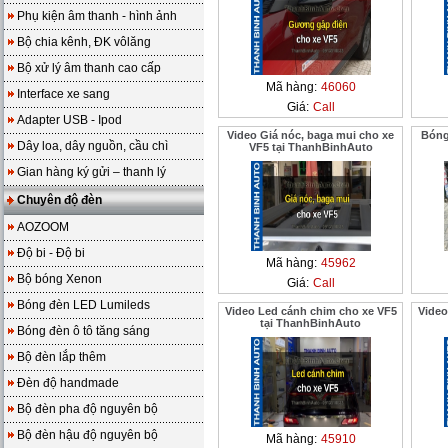
Phụ kiện âm thanh - hình ảnh
Bộ chia kênh, ĐK vôlăng
Bộ xử lý âm thanh cao cấp
Mã hàng:
46060
Interface xe sang
Giá:
Call
Adapter USB - Ipod
Video Giá nóc, baga mui cho xe
Bóng
Dây loa, dây nguồn, cầu chì
VF5 tại ThanhBinhAuto
Gian hàng ký gửi – thanh lý
Chuyên độ đèn
AOZOOM
Độ bi - Độ bi
Mã hàng:
45962
Bộ bóng Xenon
Giá:
Call
Bóng đèn LED Lumileds
Video Led cánh chim cho xe VF5
Video
tại ThanhBinhAuto
Bóng đèn ô tô tăng sáng
Bộ đèn lắp thêm
Đèn độ handmade
Bộ đèn pha độ nguyên bộ
Bộ đèn hậu độ nguyên bộ
Mã hàng:
45910