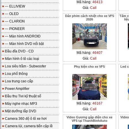
Mã hàng:
46413
--- ELLIVIEW
Giá:
Call
--- OLED
Dán phim cách nhiệt cho xe VF5
Tấm c
2026
liệ
--- CLARION
--- PIONEER
--- Màn hình ANDROID
--- Màn hình DVD nổi bật
Đầu đĩa DVD - CD
Mã hàng:
46407
Giá:
Call
Màn hình ô tô các loại
Loa siêu trầm - Subwoofer
Phụ kiện cho xe VF5
Led c
Loa phổ thông
Loa trung cao cấp
Power Amplifier
Đầu thu Tivi kỹ thuật số
Mã hàng:
46167
Máy nghe nhạc MP3
Giá:
Call
Mặt dưỡng lắp DVD
Video Gương gập điện cho xe
Video
Camera 360 độ ô tô xe hơi
VF5 tại ThanhBinhAuto
Camera lùi, camera tiến cập lề