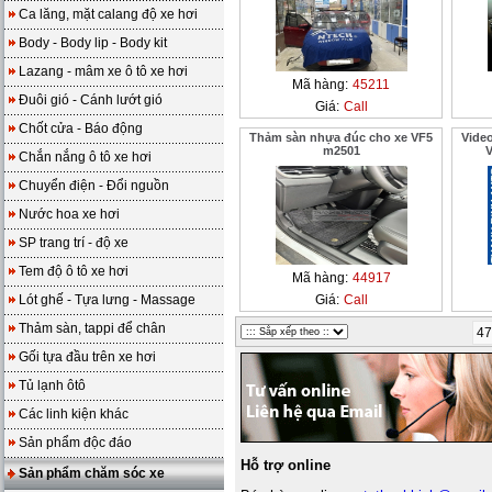
Ca lăng, mặt calang độ xe hơi
Body - Body lip - Body kit
Lazang - mâm xe ô tô xe hơi
Mã hàng:
45211
Đuôi gió - Cánh lướt gió
Giá:
Call
Chốt cửa - Báo động
Thảm sàn nhựa đúc cho xe VF5
Video
m2501
V
Chắn nắng ô tô xe hơi
Chuyển điện - Đổi nguồn
Nước hoa xe hơi
SP trang trí - độ xe
Tem độ ô tô xe hơi
Mã hàng:
44917
Lót ghế - Tựa lưng - Massage
Giá:
Call
Thảm sàn, tappi để chân
47
Gối tựa đầu trên xe hơi
Tủ lạnh ôtô
Các linh kiện khác
Sản phẩm độc đáo
Hỗ trợ online
Sản phẩm chăm sóc xe