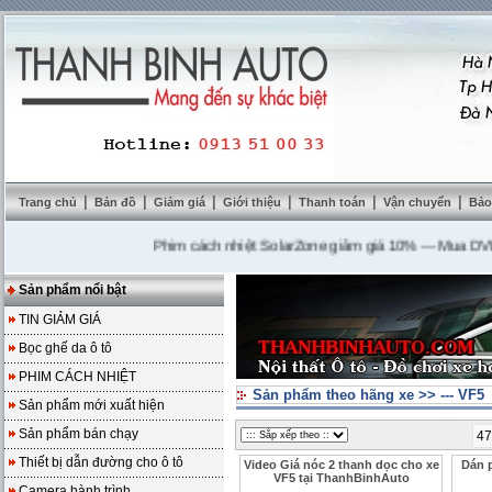
|
|
|
|
|
|
Trang chủ
Bản đồ
Giảm giá
Giới thiệu
Thanh toán
Vận chuyển
Bảo
Phim cách nhiệt SolarZone giảm giá 10%
---
Mua DVD tặng
Sản phẩm nổi bật
TIN GIẢM GIÁ
Bọc ghế da ô tô
PHIM CÁCH NHIỆT
Sản phẩm theo hãng xe
>>
--- VF5
Sản phẩm mới xuất hiện
Sản phẩm bán chạy
47
Thiết bị dẫn đường cho ô tô
Video Giá nóc 2 thanh dọc cho xe
Dán 
VF5 tại ThanhBinhAuto
Camera hành trình