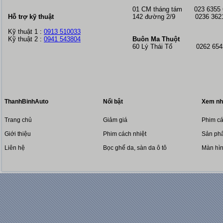
01 CM tháng tám
023 6355
Hỗ trợ kỹ thuật
142 đường 2/9 0236 362
Kỹ thuật 1 :
0913 510033
Kỹ thuật 2 :
0941 543804
Buôn Ma Thuột
60 Lý Thái Tổ 0262 6543
ThanhBinhAuto
Nổi bật
Xem nh
Trang chủ
Giảm giá
Phim cá
Giới thiệu
Phim cách nhiệt
Sản phẩ
Liên hệ
Bọc ghế da, sàn da ô tô
Màn hì