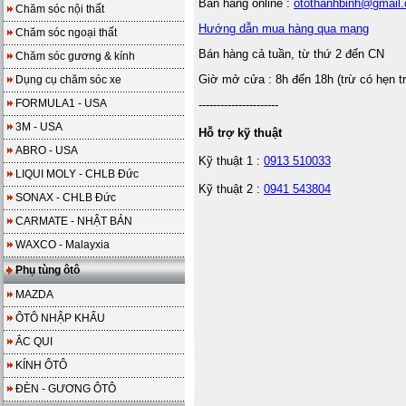
Bán hàng online :
otothanhbinh@gmail
Chăm sóc nội thất
Hướng dẫn mua hàng qua mạng
Chăm sóc ngoại thất
Bán hàng cả tuần, từ thứ 2 đến CN
Chăm sóc gương & kính
Giờ mở cửa : 8h đến 18h (trừ có hẹn t
Dụng cụ chăm sóc xe
FORMULA1 - USA
----------------------
3M - USA
Hỗ trợ kỹ thuật
ABRO - USA
Kỹ thuật 1 :
0913 510033
LIQUI MOLY - CHLB Đức
Kỹ thuật 2 :
0941 543804
SONAX - CHLB Đức
CARMATE - NHẬT BẢN
WAXCO - Malayxia
Phụ tùng ôtô
MAZDA
ÔTÔ NHẬP KHẨU
ẮC QUI
KÍNH ÔTÔ
ĐÈN - GƯƠNG ÔTÔ