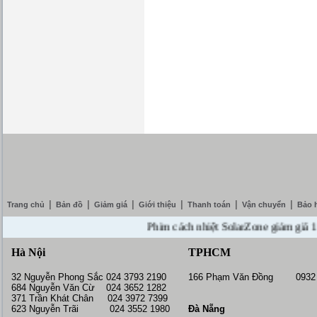
|
|
|
|
|
|
Trang chủ
Bản đồ
Giảm giá
Giới thiệu
Thanh toán
Vận chuyển
Bảo 
Phim cách nhiệt SolarZone giảm giá 10% --
Hà Nội
TPHCM
32 Nguyễn Phong Sắc 024 3793 2190
166 Phạm Văn Đồng 0932 
684 Nguyễn Văn Cừ 024 3652 1282
371 Trần Khát Chân 024 3972 7399
623 Nguyễn Trãi 024 3552 1980
Đà Nẵng