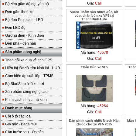
Giá:
Call
Bộ đèn gầm độ nguyên bộ
Đèn gầm theo xe
Video Thảm sàn nhựa đúc, lót
cốp, chắn bùn xe VF5 tại
ThanhBinhAuto
Bộ đèn Projector - LED
Đèn LED độ
Gương điện - Kính điện
Đèn pha - đèn hậu
Sản phẩm công nghệ
Mã hàng:
45578
Giá:
Call
Theo dõi xe qua vệ tinh GPS
Chắn bùn xe VF5
Thảm
Hiển thị tốc độ trên kính lái - HUD
Cảm biến áp suất lốp - TPMS
Bộ StartStop ô tô xe hơi
Sản phẩm công nghệ cao
Phim cách nhiệt nhà kính
Mã hàng:
45264
Danh mục hàng
Giá:
Call
Còi ô tô các loại
Dán phim cách nhiệt Ntech Hàn
Màn h
Giá nóc - Baga mui
Quốc cho xe VF5 2025
Cản trước sau - Ốp cản