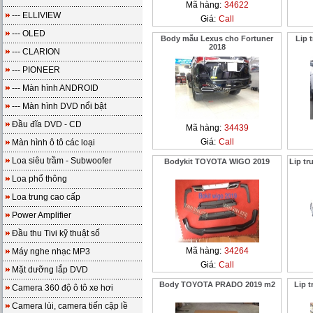
Mã hàng:
34622
--- ELLIVIEW
Giá:
Call
--- OLED
Body mẫu Lexus cho Fortuner
Lip 
2018
--- CLARION
--- PIONEER
--- Màn hình ANDROID
--- Màn hình DVD nổi bật
Đầu đĩa DVD - CD
Mã hàng:
34439
Giá:
Call
Màn hình ô tô các loại
Loa siêu trầm - Subwoofer
Bodykit TOYOTA WIGO 2019
Lip t
Loa phổ thông
Loa trung cao cấp
Power Amplifier
Đầu thu Tivi kỹ thuật số
Mã hàng:
34264
Máy nghe nhạc MP3
Giá:
Call
Mặt dưỡng lắp DVD
Body TOYOTA PRADO 2019 m2
Lip 
Camera 360 độ ô tô xe hơi
Camera lùi, camera tiến cập lề