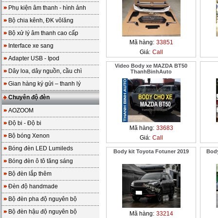
Phụ kiện âm thanh - hình ảnh
Bộ chia kênh, ĐK vôlăng
Bộ xử lý âm thanh cao cấp
Mã hàng:
33851
Interface xe sang
Giá:
Call
Adapter USB - Ipod
Video Body xe MAZDA BT50
Dây loa, dây nguồn, cầu chì
ThanhBinhAuto
Gian hàng ký gửi – thanh lý
Chuyên độ đèn
AOZOOM
Độ bi - Độ bi
Mã hàng:
33683
Bộ bóng Xenon
Giá:
Call
Bóng đèn LED Lumileds
Body kit Toyota Fotuner 2019
Body
Bóng đèn ô tô tăng sáng
Bộ đèn lắp thêm
Đèn độ handmade
Bộ đèn pha độ nguyên bộ
Bộ đèn hậu độ nguyên bộ
Mã hàng:
33214