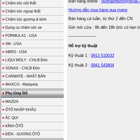
Bán hàng online :
otothanhbinh@gmail
Chăm sóc nội thất
Hướng dẫn mua hàng qua mạng
Chăm sóc ngoại thất
Bán hàng cả tuần, từ thứ 2 đến CN
Chăm sóc gương & kính
Giờ mở cửa : 8h đến 18h (trừ có hẹn t
Dụng cụ chăm sóc xe
FORMULA1 - USA
----------------------
3M - USA
Hỗ trợ kỹ thuật
ABRO - USA
Kỹ thuật 1 :
0913 510033
LIQUI MOLY - CHLB Đức
Kỹ thuật 2 :
0941 543804
SONAX - CHLB Đức
CARMATE - NHẬT BẢN
WAXCO - Malayxia
Phụ tùng ôtô
MAZDA
ÔTÔ NHẬP KHẨU
ẮC QUI
KÍNH ÔTÔ
ĐÈN - GƯƠNG ÔTÔ