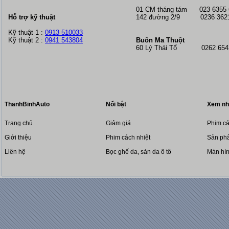
01 CM tháng tám
023 6355
Hỗ trợ kỹ thuật
142 đường 2/9 0236 362
Kỹ thuật 1 :
0913 510033
Kỹ thuật 2 :
0941 543804
Buôn Ma Thuột
60 Lý Thái Tổ 0262 6543
ThanhBinhAuto
Nổi bật
Xem nh
Trang chủ
Giảm giá
Phim cá
Giới thiệu
Phim cách nhiệt
Sản phẩ
Liên hệ
Bọc ghế da, sàn da ô tô
Màn hì