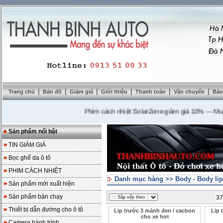
|
|
|
|
|
|
Trang chủ
Bản đồ
Giảm giá
Giới thiệu
Thanh toán
Vận chuyển
Bảo
Phim cách nhiệt SolarZone giảm giá 10%
---
Mua DVD 
Sản phẩm nổi bật
TIN GIẢM GIÁ
Bọc ghế da ô tô
PHIM CÁCH NHIỆT
Danh mục hàng
>>
Body - Body lip
Sản phẩm mới xuất hiện
Sản phẩm bán chạy
37
Thiết bị dẫn đường cho ô tô
Lip trước 3 mảnh đen / cacbon
Lip 
cho xe hơi
Camera hành trình