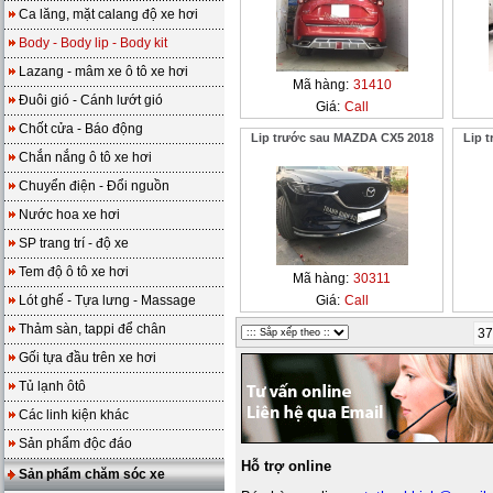
Ca lăng, mặt calang độ xe hơi
Body - Body lip - Body kit
Lazang - mâm xe ô tô xe hơi
Mã hàng:
31410
Đuôi gió - Cánh lướt gió
Giá:
Call
Chốt cửa - Báo động
Lip trước sau MAZDA CX5 2018
Lip 
Chắn nắng ô tô xe hơi
Chuyển điện - Đổi nguồn
Nước hoa xe hơi
SP trang trí - độ xe
Tem độ ô tô xe hơi
Mã hàng:
30311
Lót ghế - Tựa lưng - Massage
Giá:
Call
Thảm sàn, tappi để chân
37
Gối tựa đầu trên xe hơi
Tủ lạnh ôtô
Các linh kiện khác
Sản phẩm độc đáo
Hỗ trợ online
Sản phẩm chăm sóc xe