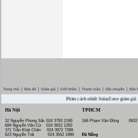
|
|
|
|
|
|
Trang chủ
Bản đồ
Giảm giá
Giới thiệu
Thanh toán
Vận chuyển
Bảo 
Phim cách nhiệt SolarZone giảm giá 10% -
Hà Nội
TPHCM
32 Nguyễn Phong Sắc 024 3793 2190
166 Phạm Văn Đồng 0932 
684 Nguyễn Văn Cừ 024 3652 1282
371 Trần Khát Chân 024 3972 7399
623 Nguyễn Trãi 024 3552 1980
Đà Nẵng