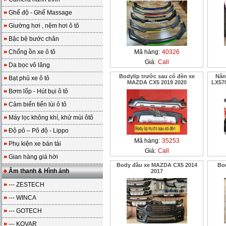
Ghế độ - Ghế Massage
Giường hơi , nệm hơi ô tô
Bậc bệ bước chân
Chống ồn xe ô tô
Mã hàng:
40326
Giá:
Call
Da bọc vô lăng
Bodylip trước sau có đèn xe
Nân
Bạt phủ xe ô tô
MAZDA CX5 2019 2020
LX570
Bơm lốp - Hút bụi ô tô
Cảm biến tiến lùi ô tô
Máy lọc không khí, khử mùi ôtô
Độ pô – Pô độ - Lippo
Mã hàng:
35253
Phụ kiện xe bán tải
Giá:
Call
Gian hàng giá hời
Body đầu xe MAZDA CX5 2014
Bod
Âm thanh & Hình ảnh
2017
--- ZESTECH
--- WINCA
--- GOTECH
--- KOVAR