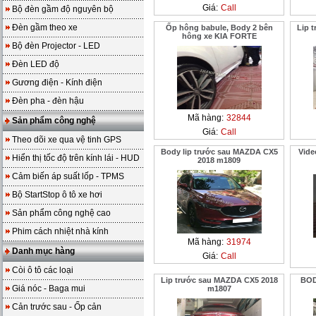
Giá:
Call
Bộ đèn gầm độ nguyên bộ
Đèn gầm theo xe
Ốp hông babule, Body 2 bên
Lip 
hông xe KIA FORTE
Bộ đèn Projector - LED
Đèn LED độ
Gương điện - Kính điện
Đèn pha - đèn hậu
Mã hàng:
32844
Sản phẩm công nghệ
Giá:
Call
Theo dõi xe qua vệ tinh GPS
Body lip trước sau MAZDA CX5
Vide
Hiển thị tốc độ trên kính lái - HUD
2018 m1809
Cảm biến áp suất lốp - TPMS
Bộ StartStop ô tô xe hơi
Sản phẩm công nghệ cao
Phim cách nhiệt nhà kính
Mã hàng:
31974
Danh mục hàng
Giá:
Call
Còi ô tô các loại
Lip trước sau MAZDA CX5 2018
BOD
Giá nóc - Baga mui
m1807
Cản trước sau - Ốp cản