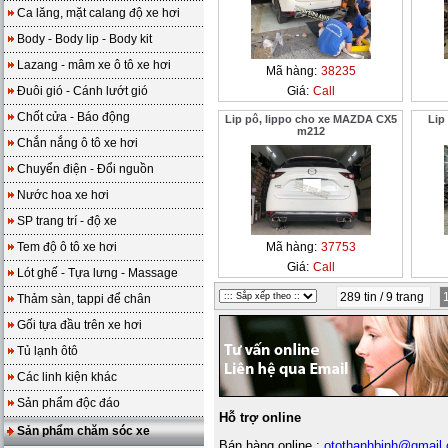
Ca lăng, mặt calang độ xe hơi
Body - Body lip - Body kit
Lazang - mâm xe ô tô xe hơi
Mã hàng:
38235
Đuôi gió - Cánh lướt gió
Giá:
Call
Chốt cửa - Báo động
Lip pô, lippo cho xe MAZDA CX5
Lip
m212
Chắn nắng ô tô xe hơi
Chuyển điện - Đổi nguồn
Nước hoa xe hơi
SP trang trí - độ xe
Tem độ ô tô xe hơi
Mã hàng:
37753
Giá:
Call
Lót ghế - Tựa lưng - Massage
289 tin / 9 trang
Thảm sàn, tappi để chân
Gối tựa đầu trên xe hơi
Tủ lạnh ôtô
Các linh kiện khác
Sản phẩm độc đáo
Hỗ trợ online
Sản phẩm chăm sóc xe
Bán hàng online :
otothanhbinh@gmail