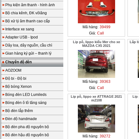
Phụ kiện âm thanh - hình ảnh
Bộ chia kênh, ĐK vôlăng
Bộ xử lý âm thanh cao cấp
Mã hàng:
39499
Interface xe sang
Giá:
Call
Adapter USB - Ipod
Lip pô, lippo kiểu Mer cho xe
Lắp l
Dây loa, dây nguồn, cầu chì
MAZDA CX5 2021
Gian hàng ký gửi – thanh lý
Chuyên độ đèn
AOZOOM
Độ bi - Độ bi
Mã hàng:
39363
Bộ bóng Xenon
Giá:
Call
Bóng đèn LED Lumileds
Lip pô, lippo xe ATTRAGE 2021
Lip
m2108
Bóng đèn ô tô tăng sáng
Bộ đèn lắp thêm
Đèn độ handmade
Bộ đèn pha độ nguyên bộ
Bộ đèn hậu độ nguyên bộ
Mã hàng:
39272