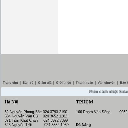
|
|
|
|
|
|
Trang chủ
Bản đồ
Giảm giá
Giới thiệu
Thanh toán
Vận chuyển
Bảo 
Phim cách nhiệt SolarZone
Hà Nội
TPHCM
32 Nguyễn Phong Sắc 024 3793 2190
166 Phạm Văn Đồng 0932 
684 Nguyễn Văn Cừ 024 3652 1282
371 Trần Khát Chân 024 3972 7399
623 Nguyễn Trãi 024 3552 1980
Đà Nẵng