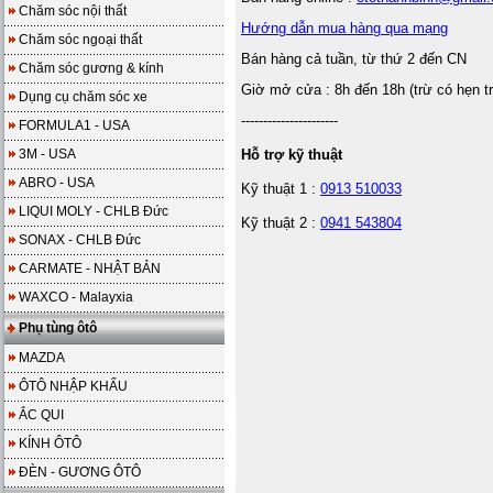
Chăm sóc nội thất
Hướng dẫn mua hàng qua mạng
Chăm sóc ngoại thất
Bán hàng cả tuần, từ thứ 2 đến CN
Chăm sóc gương & kính
Giờ mở cửa : 8h đến 18h (trừ có hẹn t
Dụng cụ chăm sóc xe
----------------------
FORMULA1 - USA
3M - USA
Hỗ trợ kỹ thuật
ABRO - USA
Kỹ thuật 1 :
0913 510033
LIQUI MOLY - CHLB Đức
Kỹ thuật 2 :
0941 543804
SONAX - CHLB Đức
CARMATE - NHẬT BẢN
WAXCO - Malayxia
Phụ tùng ôtô
MAZDA
ÔTÔ NHẬP KHẨU
ẮC QUI
KÍNH ÔTÔ
ĐÈN - GƯƠNG ÔTÔ