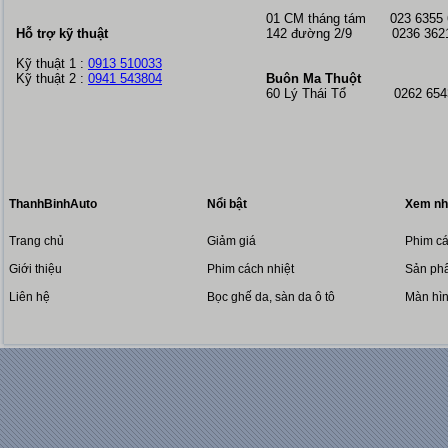
01 CM tháng tám
023 6355
Hỗ trợ kỹ thuật
142 đường 2/9 0236 362
Kỹ thuật 1 :
0913 510033
Kỹ thuật 2 :
0941 543804
Buôn Ma Thuột
60 Lý Thái Tổ 0262 6543
ThanhBinhAuto
Nổi bật
Xem nh
Trang chủ
Giảm giá
Phim cá
Giới thiệu
Phim cách nhiệt
Sản phẩ
Liên hệ
Bọc ghế da, sàn da ô tô
Màn hì