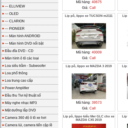
Mã hàng:
40675
--- ELLIVIEW
Giá:
Call
--- OLED
Lip pô, lippo xe TUCSON m2111
Lip
--- CLARION
--- PIONEER
--- Màn hình ANDROID
--- Màn hình DVD nổi bật
Đầu đĩa DVD - CD
Mã hàng:
40009
Giá:
Call
Màn hình ô tô các loại
Loa siêu trầm - Subwoofer
Lip pô, lippo xe MAZDA 3 2019
Lip
Loa phổ thông
Loa trung cao cấp
Power Amplifier
Đầu thu Tivi kỹ thuật số
Mã hàng:
39573
Máy nghe nhạc MP3
Giá:
Call
Mặt dưỡng lắp DVD
Lip pô, lippo kiểu Mer GLC cho xe
Lip
Camera 360 độ ô tô xe hơi
MAZDA CX5 2019
Camera lùi, camera tiến cập lề