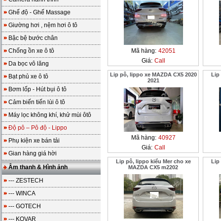
Ghế độ - Ghế Massage
Giường hơi , nệm hơi ô tô
Bậc bệ bước chân
Chống ồn xe ô tô
Mã hàng:
42051
Giá:
Call
Da bọc vô lăng
Lip pô, lippo xe MAZDA CX5 2020
Lip
Bạt phủ xe ô tô
2021
Bơm lốp - Hút bụi ô tô
Cảm biến tiến lùi ô tô
Máy lọc không khí, khử mùi ôtô
Độ pô – Pô độ - Lippo
Mã hàng:
40927
Phụ kiện xe bán tải
Giá:
Call
Gian hàng giá hời
Lip pô, lippo kiểu Mer cho xe
Lip
Âm thanh & Hình ảnh
MAZDA CX5 m2202
--- ZESTECH
--- WINCA
--- GOTECH
--- KOVAR