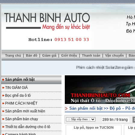
|
|
|
|
|
|
Trang chủ
Bản đồ
Giảm giá
Giới thiệu
Thanh toán
Vận chuyển
Bảo
Phim cách nhiệt SolarZone giảm giá 1
Sản phẩm nổi bật
TIN GIẢM GIÁ
Bọc ghế da ô tô
PHIM CÁCH NHIỆT
Sản phẩm nổi bật
>>
Độ pô – Pô đ
Sản phẩm mới xuất hiện
Sản phẩm bán chạy
289 tin / 9 trang
Thiết bị dẫn đường cho ô tô
Lip pô, lippo xe TUCSON
Lip 
Camera hành trình