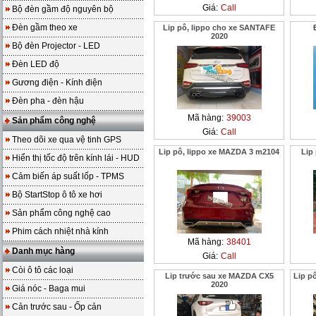
Giá:
Call
Bộ đèn gầm độ nguyên bộ
Đèn gầm theo xe
Lip pô, lippo cho xe SANTAFE
2020
Bộ đèn Projector - LED
Đèn LED độ
Gương điện - Kính điện
Đèn pha - đèn hậu
Mã hàng:
39003
Sản phẩm công nghệ
Giá:
Call
Theo dõi xe qua vệ tinh GPS
Lip pô, lippo xe MAZDA 3 m2104
Lip
Hiển thị tốc độ trên kính lái - HUD
Cảm biến áp suất lốp - TPMS
Bộ StartStop ô tô xe hơi
Sản phẩm công nghệ cao
Phim cách nhiệt nhà kính
Mã hàng:
38401
Danh mục hàng
Giá:
Call
Còi ô tô các loại
Lip trước sau xe MAZDA CX5
Lip p
2020
Giá nóc - Baga mui
Cản trước sau - Ốp cản