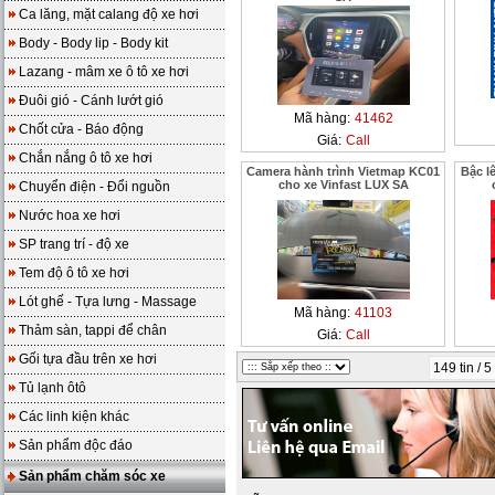
Ca lăng, mặt calang độ xe hơi
Body - Body lip - Body kit
Lazang - mâm xe ô tô xe hơi
Đuôi gió - Cánh lướt gió
Mã hàng:
41462
Chốt cửa - Báo động
Giá:
Call
Chắn nắng ô tô xe hơi
Camera hành trình Vietmap KC01
Bậc l
cho xe Vinfast LUX SA
Chuyển điện - Đổi nguồn
Nước hoa xe hơi
SP trang trí - độ xe
Tem độ ô tô xe hơi
Lót ghế - Tựa lưng - Massage
Mã hàng:
41103
Thảm sàn, tappi để chân
Giá:
Call
Gối tựa đầu trên xe hơi
149 tin / 5
Tủ lạnh ôtô
Các linh kiện khác
Sản phẩm độc đáo
Sản phẩm chăm sóc xe