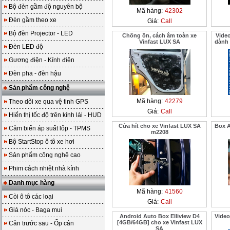
Bộ đèn gầm độ nguyên bộ
Mã hàng:
42302
Đèn gầm theo xe
Giá:
Call
Bộ đèn Projector - LED
Chống ồn, cách âm toàn xe
Vide
Vinfast LUX SA
dành 
Đèn LED độ
Gương điện - Kính điện
Đèn pha - đèn hậu
Sản phẩm công nghệ
Mã hàng:
42279
Theo dõi xe qua vệ tinh GPS
Giá:
Call
Hiển thị tốc độ trên kính lái - HUD
Cửa hít cho xe Vinfast LUX SA
Box A
Cảm biến áp suất lốp - TPMS
m2208
Bộ StartStop ô tô xe hơi
Sản phẩm công nghệ cao
Phim cách nhiệt nhà kính
Danh mục hàng
Mã hàng:
41560
Còi ô tô các loại
Giá:
Call
Giá nóc - Baga mui
Android Auto Box Elliview D4
Video
[4GB/64GB] cho xe Vinfast LUX
Cản trước sau - Ốp cản
SA