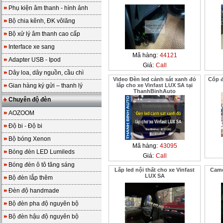
Phụ kiện âm thanh - hình ảnh
Bộ chia kênh, ĐK vôlăng
Bộ xử lý âm thanh cao cấp
Interface xe sang
Mã hàng:
44121
Adapter USB - Ipod
Giá:
Call
Dây loa, dây nguồn, cầu chì
Video Đèn led cảnh sát xanh đỏ
Cốp đ
Gian hàng ký gửi – thanh lý
lắp cho xe Vinfast LUX SA tại
ThanhBinhAuto
Chuyên độ đèn
AOZOOM
Độ bi - Độ bi
Bộ bóng Xenon
Mã hàng:
43095
Bóng đèn LED Lumileds
Giá:
Call
Bóng đèn ô tô tăng sáng
Lắp led nội thất cho xe Vinfast
Came
LUX SA
Bộ đèn lắp thêm
Đèn độ handmade
Bộ đèn pha độ nguyên bộ
Bộ đèn hậu độ nguyên bộ