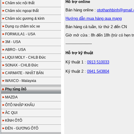
Hỗ trợ online
Chăm sóc nội thất
Bán hàng online :
otothanhbinh@gmail
Chăm sóc ngoại thất
Hướng dẫn mua hàng qua mạng
Chăm sóc gương & kính
Dụng cụ chăm sóc xe
Bán hàng cả tuần, từ thứ 2 đến CN
FORMULA1 - USA
Giờ mở cửa : 8h đến 18h (trừ có hẹn t
3M - USA
----------------------
ABRO - USA
Hỗ trợ kỹ thuật
LIQUI MOLY - CHLB Đức
Kỹ thuật 1 :
0913 510033
SONAX - CHLB Đức
Kỹ thuật 2 :
0941 543804
CARMATE - NHẬT BẢN
WAXCO - Malayxia
Phụ tùng ôtô
MAZDA
ÔTÔ NHẬP KHẨU
ẮC QUI
KÍNH ÔTÔ
ĐÈN - GƯƠNG ÔTÔ