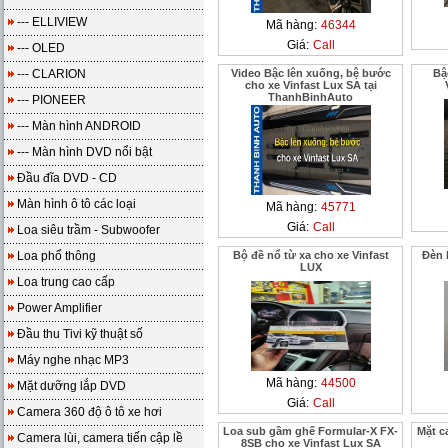
--- ELLIVIEW
Mã hàng:
46344
Giá:
Call
--- OLED
--- CLARION
Video Bậc lên xuống, bệ bước
Bậ
cho xe Vinfast Lux SA tại
ThanhBinhAuto
--- PIONEER
--- Màn hình ANDROID
--- Màn hình DVD nổi bật
Đầu đĩa DVD - CD
Màn hình ô tô các loại
Mã hàng:
45771
Giá:
Call
Loa siêu trầm - Subwoofer
Loa phổ thông
Bộ đề nổ từ xa cho xe Vinfast
Đèn 
LUX
Loa trung cao cấp
Power Amplifier
Đầu thu Tivi kỹ thuật số
Máy nghe nhạc MP3
Mã hàng:
44500
Mặt dưỡng lắp DVD
Giá:
Call
Camera 360 độ ô tô xe hơi
Loa sub gầm ghế Formular-X FX-
Mặt c
Camera lùi, camera tiến cập lề
8SB cho xe Vinfast Lux SA