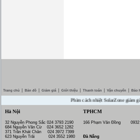
|
|
|
|
|
|
Trang chủ
Bản đồ
Giảm giá
Giới thiệu
Thanh toán
Vận chuyển
Bảo 
Phim cách nhiệt SolarZone giảm giá 10%
Hà Nội
TPHCM
32 Nguyễn Phong Sắc 024 3793 2190
166 Phạm Văn Đồng 0932 
684 Nguyễn Văn Cừ 024 3652 1282
371 Trần Khát Chân 024 3972 7399
623 Nguyễn Trãi 024 3552 1980
Đà Nẵng