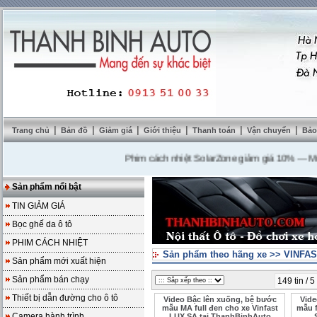
|
|
|
|
|
|
Trang chủ
Bản đồ
Giảm giá
Giới thiệu
Thanh toán
Vận chuyển
Bảo
Phim cách nhiệt SolarZone giảm giá 10%
---
Mua DV
Sản phẩm nổi bật
TIN GIẢM GIÁ
Bọc ghế da ô tô
PHIM CÁCH NHIỆT
Sản phẩm theo hãng xe
>>
VINFAST
Sản phẩm mới xuất hiện
Sản phẩm bán chạy
149 tin / 5
Thiết bị dẫn đường cho ô tô
Video Bậc lên xuống, bệ bước
Vide
mẫu MA full đen cho xe Vinfast
mẫu f
Camera hành trình
LUX SA tại ThanhBinhAuto