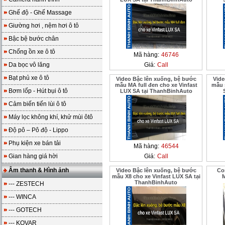
Ghế độ - Ghế Massage
Giường hơi , nệm hơi ô tô
Bậc bệ bước chân
Chống ồn xe ô tô
Mã hàng:
46746
Da bọc vô lăng
Giá:
Call
Bạt phủ xe ô tô
Video Bậc lên xuống, bệ bước
Vide
mẫu MA full đen cho xe Vinfast
mẫu 
Bơm lốp - Hút bụi ô tô
LUX SA tại ThanhBinhAuto
Cảm biến tiến lùi ô tô
Máy lọc không khí, khử mùi ôtô
Độ pô – Pô độ - Lippo
Phụ kiện xe bán tải
Mã hàng:
46544
Gian hàng giá hời
Giá:
Call
Âm thanh & Hình ảnh
Video Bậc lên xuống, bệ bước
Co
mẫu X8 cho xe Vinfast LUX SA tại
M
ThanhBinhAuto
--- ZESTECH
--- WINCA
--- GOTECH
--- KOVAR