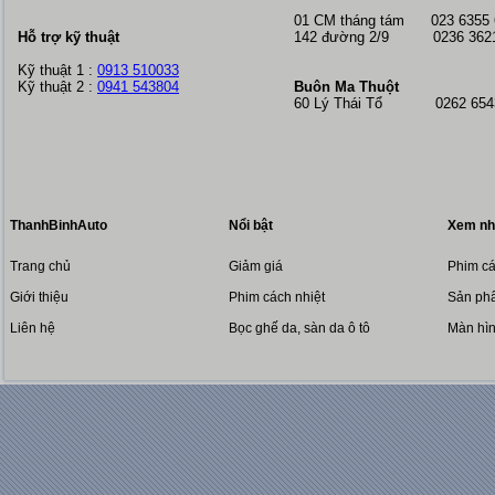
01 CM tháng tám
023 6355
Hỗ trợ kỹ thuật
142 đường 2/9 0236 362
Kỹ thuật 1 :
0913 510033
Kỹ thuật 2 :
0941 543804
Buôn Ma Thuột
60 Lý Thái Tổ 0262 6543
ThanhBinhAuto
Nổi bật
Xem nh
Trang chủ
Giảm giá
Phim cá
Giới thiệu
Phim cách nhiệt
Sản phẩ
Liên hệ
Bọc ghế da, sàn da ô tô
Màn hì