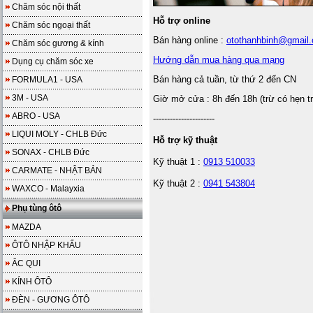
Chăm sóc nội thất
Hỗ trợ online
Chăm sóc ngoại thất
Bán hàng online :
otothanhbinh@gmail
Chăm sóc gương & kính
Hướng dẫn mua hàng qua mạng
Dụng cụ chăm sóc xe
Bán hàng cả tuần, từ thứ 2 đến CN
FORMULA1 - USA
3M - USA
Giờ mở cửa : 8h đến 18h (trừ có hẹn t
ABRO - USA
----------------------
LIQUI MOLY - CHLB Đức
Hỗ trợ kỹ thuật
SONAX - CHLB Đức
Kỹ thuật 1 :
0913 510033
CARMATE - NHẬT BẢN
Kỹ thuật 2 :
0941 543804
WAXCO - Malayxia
Phụ tùng ôtô
MAZDA
ÔTÔ NHẬP KHẨU
ẮC QUI
KÍNH ÔTÔ
ĐÈN - GƯƠNG ÔTÔ