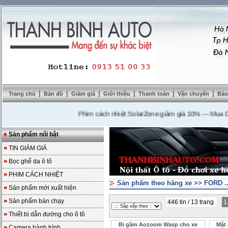
|
|
|
|
|
|
Trang chủ
Bản đồ
Giảm giá
Giới thiệu
Thanh toán
Vận chuyển
Bảo
Phim cách nhiệt SolarZone giảm giá 10%
---
Mua DVD tặ
Sản phẩm nổi bật
TIN GIẢM GIÁ
Bọc ghế da ô tô
PHIM CÁCH NHIỆT
Sản phẩm theo hãng xe
>>
FORD .
Sản phẩm mới xuất hiện
Sản phẩm bán chạy
446 tin / 13 trang
Thiết bị dẫn đường cho ô tô
Bi gầm Aozoom Wasp cho xe
Mặt 
Camera hành trình