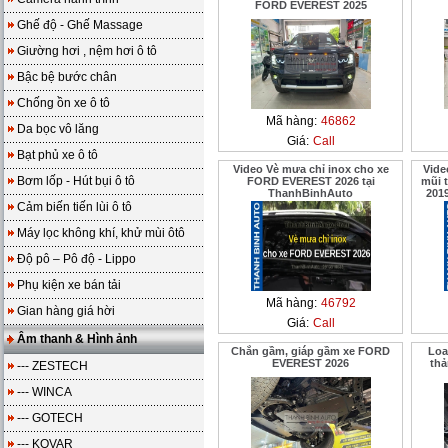
FORD EVEREST 2025
Ghế độ - Ghế Massage
Giường hơi , nệm hơi ô tô
Bậc bệ bước chân
Chống ồn xe ô tô
Mã hàng:
46862
Da bọc vô lăng
Giá:
Call
Bạt phủ xe ô tô
Video Vè mưa chỉ inox cho xe
Vide
Bơm lốp - Hút bụi ô tô
FORD EVEREST 2026 tại
mũi 
ThanhBinhAuto
201
Cảm biến tiến lùi ô tô
Máy lọc không khí, khử mùi ôtô
Độ pô – Pô độ - Lippo
Phụ kiện xe bán tải
Mã hàng:
46792
Gian hàng giá hời
Giá:
Call
Âm thanh & Hình ảnh
Chắn gầm, giáp gầm xe FORD
Loa
EVEREST 2026
th
--- ZESTECH
--- WINCA
--- GOTECH
--- KOVAR