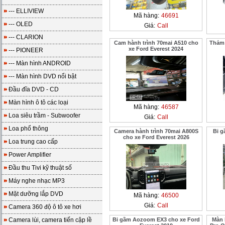
--- ELLIVIEW
Mã hàng:
46691
--- OLED
Giá:
Call
--- CLARION
Cam hành trình 70mai A510 cho
Thảm 
xe Ford Everest 2024
--- PIONEER
--- Màn hình ANDROID
--- Màn hình DVD nổi bật
Đầu đĩa DVD - CD
Màn hình ô tô các loại
Mã hàng:
46587
Loa siêu trầm - Subwoofer
Giá:
Call
Loa phổ thông
Camera hành trình 70mai A800S
Bi g
cho xe Ford Everest 2026
Loa trung cao cấp
Power Amplifier
Đầu thu Tivi kỹ thuật số
Máy nghe nhạc MP3
Mặt dưỡng lắp DVD
Mã hàng:
46500
Giá:
Call
Camera 360 độ ô tô xe hơi
Camera lùi, camera tiến cập lề
Bi gầm Aozoom EX3 cho xe Ford
Màn 