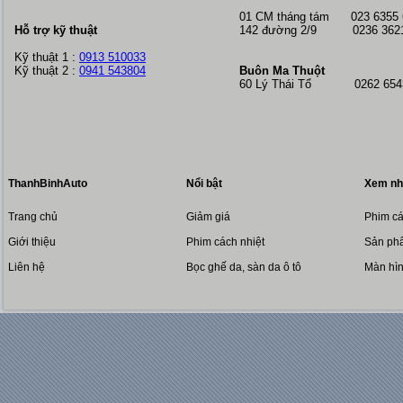
01 CM tháng tám
023 6355
Hỗ trợ kỹ thuật
142 đường 2/9 0236 362
Kỹ thuật 1 :
0913 510033
Kỹ thuật 2 :
0941 543804
Buôn Ma Thuột
60 Lý Thái Tổ 0262 6543
ThanhBinhAuto
Nổi bật
Xem nh
Trang chủ
Giảm giá
Phim cá
Giới thiệu
Phim cách nhiệt
Sản phẩ
Liên hệ
Bọc ghế da, sàn da ô tô
Màn hì