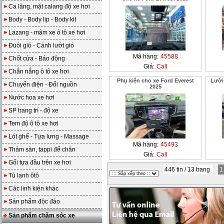
Ca lăng, mặt calang độ xe hơi
Body - Body lip - Body kit
Lazang - mâm xe ô tô xe hơi
Đuôi gió - Cánh lướt gió
Mã hàng:
45588
Chốt cửa - Báo động
Giá:
Call
Chắn nắng ô tô xe hơi
Phụ kiện cho xe Ford Everest
Lưới
Chuyển điện - Đổi nguồn
2025
Nước hoa xe hơi
SP trang trí - độ xe
Tem độ ô tô xe hơi
Lót ghế - Tựa lưng - Massage
Mã hàng:
45493
Thảm sàn, tappi để chân
Giá:
Call
Gối tựa đầu trên xe hơi
446 tin / 13 trang
Tủ lạnh ôtô
Các linh kiện khác
Sản phẩm độc đáo
Sản phẩm chăm sóc xe