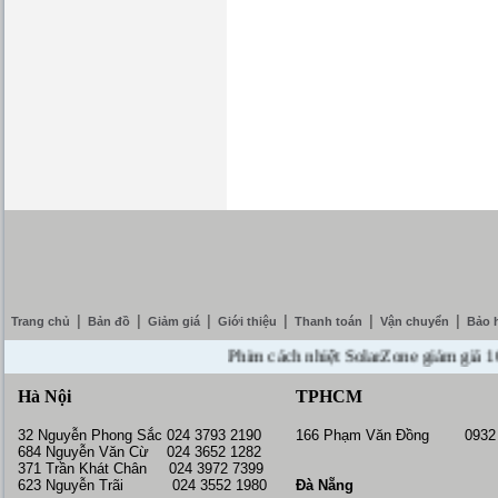
|
|
|
|
|
|
Trang chủ
Bản đồ
Giảm giá
Giới thiệu
Thanh toán
Vận chuyển
Bảo 
Phim cách nhiệt SolarZone giảm giá 10% --
Hà Nội
TPHCM
32 Nguyễn Phong Sắc 024 3793 2190
166 Phạm Văn Đồng 0932 
684 Nguyễn Văn Cừ 024 3652 1282
371 Trần Khát Chân 024 3972 7399
623 Nguyễn Trãi 024 3552 1980
Đà Nẵng