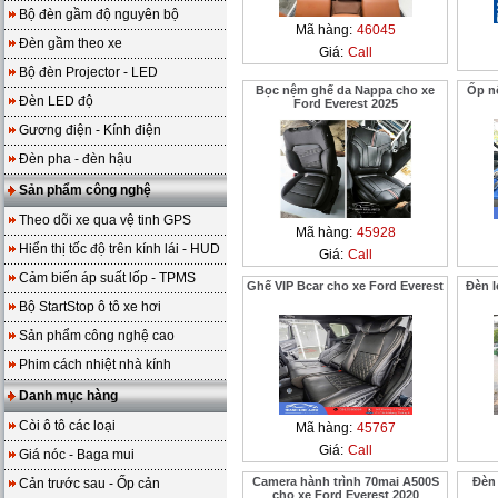
Bộ đèn gầm độ nguyên bộ
Mã hàng:
46045
Đèn gầm theo xe
Giá:
Call
Bộ đèn Projector - LED
Bọc nệm ghế da Nappa cho xe
Ốp nộ
Đèn LED độ
Ford Everest 2025
Gương điện - Kính điện
Đèn pha - đèn hậu
Sản phẩm công nghệ
Theo dõi xe qua vệ tinh GPS
Mã hàng:
45928
Hiển thị tốc độ trên kính lái - HUD
Giá:
Call
Cảm biến áp suất lốp - TPMS
Ghế VIP Bcar cho xe Ford Everest
Đèn l
Bộ StartStop ô tô xe hơi
Sản phẩm công nghệ cao
Phim cách nhiệt nhà kính
Danh mục hàng
Còi ô tô các loại
Mã hàng:
45767
Giá:
Call
Giá nóc - Baga mui
Camera hành trình 70mai A500S
Đèn
Cản trước sau - Ốp cản
cho xe Ford Everest 2020