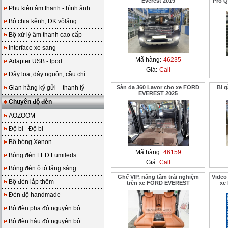
Everest 2019
Pro Q
Phụ kiện âm thanh - hình ảnh
Bộ chia kênh, ĐK vôlăng
Bộ xử lý âm thanh cao cấp
Interface xe sang
Mã hàng:
46235
Adapter USB - Ipod
Giá:
Call
Dây loa, dây nguồn, cầu chì
Gian hàng ký gửi – thanh lý
Sàn da 360 Lavor cho xe FORD
Bi 
EVEREST 2025
Chuyên độ đèn
AOZOOM
Độ bi - Độ bi
Bộ bóng Xenon
Mã hàng:
46159
Bóng đèn LED Lumileds
Giá:
Call
Bóng đèn ô tô tăng sáng
Ghế VIP, nâng tầm trải nghiệm
Video
Bộ đèn lắp thêm
trên xe FORD EVEREST
xe
Đèn độ handmade
Bộ đèn pha độ nguyên bộ
Bộ đèn hậu độ nguyên bộ