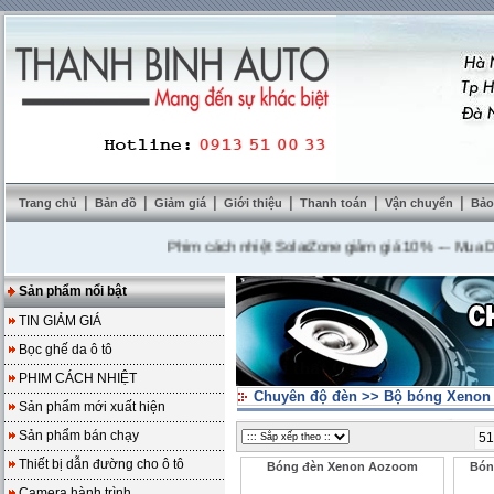
|
|
|
|
|
|
Trang chủ
Bản đồ
Giảm giá
Giới thiệu
Thanh toán
Vận chuyển
Bảo
Phim cách nhiệt SolarZone giảm giá 10%
---
Mua DVD tặ
Sản phẩm nổi bật
TIN GIẢM GIÁ
Bọc ghế da ô tô
PHIM CÁCH NHIỆT
Chuyên độ đèn
>>
Bộ bóng Xenon
Sản phẩm mới xuất hiện
Sản phẩm bán chạy
51
Thiết bị dẫn đường cho ô tô
Bóng đèn Xenon Aozoom
Bón
Camera hành trình