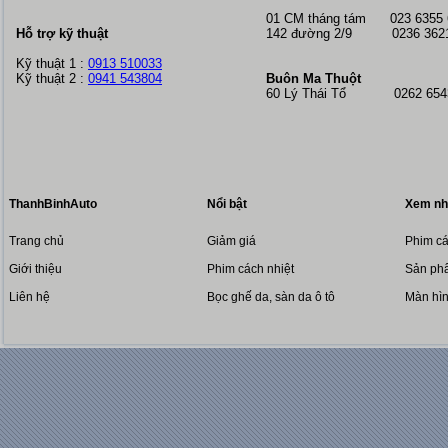
01 CM tháng tám
023 6355
Hỗ trợ kỹ thuật
142 đường 2/9 0236 362
Kỹ thuật 1 :
0913 510033
Kỹ thuật 2 :
0941 543804
Buôn Ma Thuột
60 Lý Thái Tổ 0262 6543
ThanhBinhAuto
Nổi bật
Xem nh
Trang chủ
Giảm giá
Phim cá
Giới thiệu
Phim cách nhiệt
Sản phẩ
Liên hệ
Bọc ghế da, sàn da ô tô
Màn hì