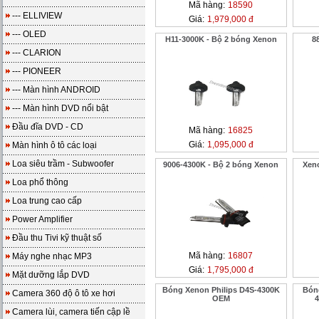
Mã hàng:
18590
--- ELLIVIEW
Giá:
1,979,000 đ
--- OLED
H11-3000K - Bộ 2 bóng Xenon
8
--- CLARION
--- PIONEER
--- Màn hình ANDROID
--- Màn hình DVD nổi bật
Đầu đĩa DVD - CD
Mã hàng:
16825
Giá:
1,095,000 đ
Màn hình ô tô các loại
Loa siêu trầm - Subwoofer
9006-4300K - Bộ 2 bóng Xenon
Xen
Loa phổ thông
Loa trung cao cấp
Power Amplifier
Đầu thu Tivi kỹ thuật số
Mã hàng:
16807
Máy nghe nhạc MP3
Giá:
1,795,000 đ
Mặt dưỡng lắp DVD
Bóng Xenon Philips D4S-4300K
Bón
Camera 360 độ ô tô xe hơi
OEM
4
Camera lùi, camera tiến cập lề