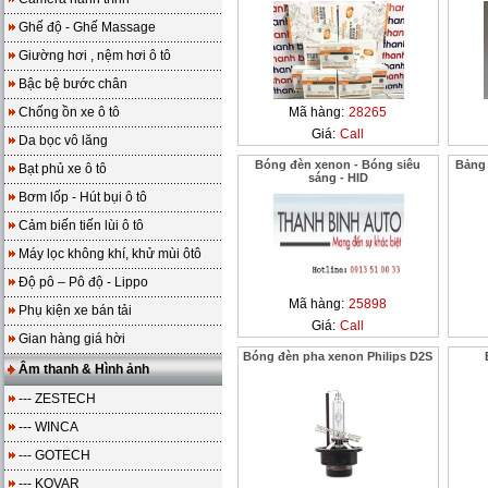
Ghế độ - Ghế Massage
Giường hơi , nệm hơi ô tô
Bậc bệ bước chân
Chống ồn xe ô tô
Mã hàng:
28265
Giá:
Call
Da bọc vô lăng
Bóng đèn xenon - Bóng siêu
Bảng 
Bạt phủ xe ô tô
sáng - HID
Bơm lốp - Hút bụi ô tô
Cảm biến tiến lùi ô tô
Máy lọc không khí, khử mùi ôtô
Độ pô – Pô độ - Lippo
Mã hàng:
25898
Phụ kiện xe bán tải
Giá:
Call
Gian hàng giá hời
Bóng đèn pha xenon Philips D2S
Âm thanh & Hình ảnh
--- ZESTECH
--- WINCA
--- GOTECH
--- KOVAR