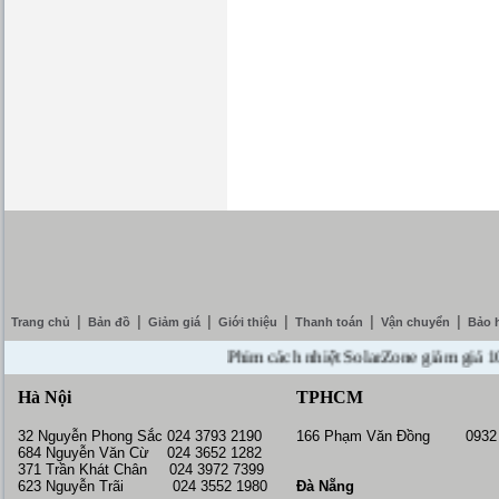
|
|
|
|
|
|
Trang chủ
Bản đồ
Giảm giá
Giới thiệu
Thanh toán
Vận chuyển
Bảo 
Phim cách nhiệt SolarZone giảm giá 10% --
Hà Nội
TPHCM
32 Nguyễn Phong Sắc 024 3793 2190
166 Phạm Văn Đồng 0932 
684 Nguyễn Văn Cừ 024 3652 1282
371 Trần Khát Chân 024 3972 7399
623 Nguyễn Trãi 024 3552 1980
Đà Nẵng