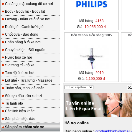
Ca lăng, mặt calang độ xe hơi
Body - Body lip - Body kit
Lazang - mâm xe ô tô xe hơi
Mã hàng:
4163
Đuôi gió - Cánh lướt gió
Giá:
10,985,000 đ
Chốt cửa - Báo động
Đèn xenon siêu sáng 9005
Đè
Chắn nắng ô tô xe hơi
Chuyển điện - Đổi nguồn
Nước hoa xe hơi
SP trang trí - độ xe
Tem độ ô tô xe hơi
Mã hàng:
2019
Giá:
1,190,000 đ
Lót ghế - Tựa lưng - Massage
51
Thảm sàn, tappi để chân
Gối tựa đầu trên xe hơi
Tủ lạnh ôtô
Các linh kiện khác
Sản phẩm độc đáo
Hỗ trợ online
Sản phẩm chăm sóc xe
Bán hàng online :
otothanhbinh@gmail