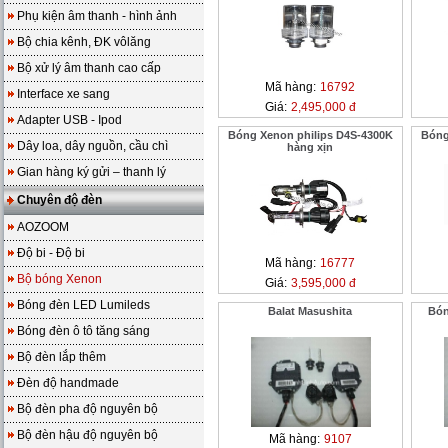
Phụ kiện âm thanh - hình ảnh
Bộ chia kênh, ĐK vôlăng
Bộ xử lý âm thanh cao cấp
Mã hàng:
16792
Interface xe sang
Giá:
2,495,000 đ
Adapter USB - Ipod
Bóng Xenon philips D4S-4300K
Bóng
Dây loa, dây nguồn, cầu chì
hàng xịn
Gian hàng ký gửi – thanh lý
Chuyên độ đèn
AOZOOM
Độ bi - Độ bi
Mã hàng:
16777
Bộ bóng Xenon
Giá:
3,595,000 đ
Bóng đèn LED Lumileds
Balat Masushita
Bón
Bóng đèn ô tô tăng sáng
Bộ đèn lắp thêm
Đèn độ handmade
Bộ đèn pha độ nguyên bộ
Bộ đèn hậu độ nguyên bộ
Mã hàng:
9107