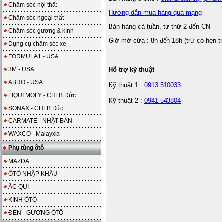
Chăm sóc nội thất
Hướng dẫn mua hàng qua mạng
Chăm sóc ngoại thất
Bán hàng cả tuần, từ thứ 2 đến CN
Chăm sóc gương & kính
Giờ mở cửa : 8h đến 18h (trừ có hẹn t
Dụng cụ chăm sóc xe
----------------------
FORMULA1 - USA
3M - USA
Hỗ trợ kỹ thuật
ABRO - USA
Kỹ thuật 1 :
0913 510033
LIQUI MOLY - CHLB Đức
Kỹ thuật 2 :
0941 543804
SONAX - CHLB Đức
CARMATE - NHẬT BẢN
WAXCO - Malayxia
Phụ tùng ôtô
MAZDA
ÔTÔ NHẬP KHẨU
ẮC QUI
KÍNH ÔTÔ
ĐÈN - GƯƠNG ÔTÔ