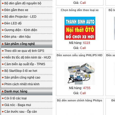
Giá:
Call
Bộ đèn gầm độ nguyên bộ
Đèn gầm theo xe
Chọn bóng đèn theo loại xe
Bộ b
Bộ đèn Projector - LED
Đèn LED độ
Gương điện - Kính điện
Đèn pha - đèn hậu
Mã hàng:
6119
Sản phẩm công nghệ
Giá:
Call
Theo dõi xe qua vệ tinh GPS
Đèn xenon siêu sáng PHILIPS HID
Đèn x
Hiển thị tốc độ trên kính lái - HUD
Cảm biến áp suất lốp - TPMS
Bộ StartStop ô tô xe hơi
Sản phẩm công nghệ cao
Phim cách nhiệt nhà kính
Mã hàng:
4755
Danh mục hàng
Giá:
Call
Còi ô tô các loại
Bộ đèn xenon chính hãng Philips
Đè
Giá nóc - Baga mui
Cản trước sau - Ốp cản