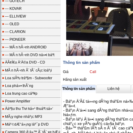
--- GOTECH
--- KOVAR
--- ELLIVIEW
--- OLED
--- CLARION
--- PIONEER
--- MÃ n hÃ¬nh ANDROID
--- MÃ n hÃ¬nh DVD ná»•i báº­t
ÄÃ¢Ì€u Ä‘Ä©a DVD - CD
Thông tin sản phẩm
MÃ n hÃ¬nh Ã´ tÃ´ cÃ¡c loáº¡i
Giá
Call
Loa siÃªu tráº§m - Subwoofer
Hãng sản xuất
Loa phá»• thÃ´ng
Thông tin sản phẩm
Liên hệ
Loa trung cao cáº¥p
Power Amplifier
- Báº¡n Ä‘Ã£ tá»«ng dÃ¹ng tháº£m ná»‰
Æ°á»›t.
Äáº§u thu Tivi ká»¹ thuáº­t sá»‘
- Báº¡n Ä‘á»•i sang dÃ¹ng tháº£m nhá»±a
hiá»ƒm.
MÃ¡y nghe nháº¡c MP3
- Báº¡n láº¡i Ä‘á»•i sang dÃ¹ng tháº£m
chiáº¿c xe yÃªu quÃ½ cá»§a báº¡n.
Máº·t dÆ°á»¡ng láº¯p DVD
- Bá»™ tháº£m lÃ³t sÃ n Ã´ tÃ´ cao cá
Camera 360 Ä‘á»™ Ã´ tÃ´ xe hÆ¡i