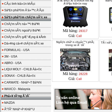
Ä‘Æ°á»£c Æ°a thÃ­ch hÃ ng
kiá»
CÃ¡c linh kiá»‡n khÃ¡c
Ä‘áº§u hiá»‡n nay
Sáº£n pháº©m Ä‘á»™c Ä‘Ã¡o
Sáº£n pháº©m chÄƒm sÃ³c xe
ChÄƒm sÃ³c ná»™i tháº¥t
Mã hàng:
ChÄƒm sÃ³c ngoáº¡i tháº¥t
28317
Giá:
Call
ChÄƒm sÃ³c gÆ°Æ¡ng & kÃ­nh
NgÄƒn cháº·n chuá»™t phÃ¡
TÃ i xáº
Dá»¥ng cá»¥ chÄƒm sÃ³c xe
trong xe Ã´ tÃ´
FORMULA1 - USA
3M - USA
ABRO - USA
LIQUI MOLY - CHLB Äá»©c
Mã hàng:
28228
SONAX - CHLB Äá»©c
Giá:
Call
CARMATE - NHáº¬T Báº¢N
WAXCO - Malayxia
Phá»¥ tÃ¹ng Ã´tÃ´
MAZDA
Ã”TÃ” NHáº¬P KHáº¨U