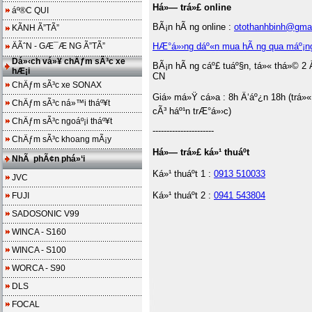
Há»— trá»£ online
áº®C QUI
BÃ¡n hÃ ng online :
otothanhbinh@gma
KÃNH Ã”TÃ”
ÄÃˆN - GÆ¯Æ NG Ã”TÃ”
HÆ°á»›ng dáº«n mua hÃ ng qua máº¡n
Dá»‹ch vá»¥ chÄƒm sÃ³c xe
BÃ¡n hÃ ng cáº£ tuáº§n, tá»« thá»© 2 
hÆ¡i
CN
ChÄƒm sÃ³c xe SONAX
Giá» má»Ÿ cá»­a : 8h Ä‘áº¿n 18h (trá»«
ChÄƒm sÃ³c ná»™i tháº¥t
cÃ³ háº¹n trÆ°á»›c)
ChÄƒm sÃ³c ngoáº¡i tháº¥t
----------------------
ChÄƒm sÃ³c khoang mÃ¡y
Há»— trá»£ ká»¹ thuáº­t
NhÃ phÃ¢n phá»‘i
Ká»¹ thuáº­t 1 :
0913 510033
JVC
Ká»¹ thuáº­t 2 :
0941 543804
FUJI
SADOSONIC V99
WINCA - S160
WINCA - S100
WORCA - S90
DLS
FOCAL