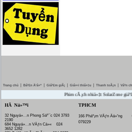
|
|
|
|
|
Trang chủ
Báº£n Ä‘á»“
Giáº£m giÃ¡
Giá»›i thiá»‡u
Thanh toÃ¡n
Váº­n c
Phim cÃ¡ch nhiá»‡t SolarZone giáº£m giÃ
HÃ Ná»™i
TPHCM
32 Nguyá»…n Phong Sáº¯c 024 3793
166 Pháº¡m VÄƒn Äá»“ng 
2190
079229
684 Nguyá»…n VÄƒn Cá»« 024
3652 1282