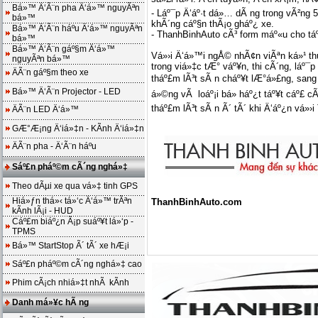
Bá»™ Ä‘Ã¨n pha Ä‘á»™ nguyÃªn
- Láº¯p Ä‘áº·t dá»… dÃ ng trong vÃ²ng 5
bá»™
khÃ´ng cáº§n thÃ¡o gháº¿ xe.
Bá»™ Ä‘Ã¨n háº­u Ä‘á»™ nguyÃªn
- ThanhBinhAuto cÃ³ form máº«u cho táº
bá»™
Bá»™ Ä‘Ã¨n gáº§m Ä‘á»™
Vá»›i Ä‘á»™i ngÅ© nhÃ¢n viÃªn ká»¹ thu
nguyÃªn bá»™
trong viá»‡c tÆ° váº¥n, thi cÃ´ng, láº
ÄÃ¨n gáº§m theo xe
tháº£m lÃ³t sÃ n cháº¥t lÆ°á»£ng, sang
Bá»™ Ä‘Ã¨n Projector - LED
á»©ng vÃ loáº¡i bá» háº¿t táº¥t cáº£ c
tháº£m lÃ³t sÃ n Ã´ tÃ´ khi Ä‘áº¿n vá»›
ÄÃ¨n LED Ä‘á»™
GÆ°Æ¡ng Ä‘iá»‡n - KÃ­nh Ä‘iá»‡n
ÄÃ¨n pha - Ä‘Ã¨n háº­u
Sáº£n pháº©m cÃ´ng nghá»‡
Theo dÃµi xe qua vá»‡ tinh GPS
Hiá»ƒn thá»‹ tá»‘c Ä‘á»™ trÃªn
ThanhBinhAuto.com
kÃ­nh lÃ¡i - HUD
Cáº£m biáº¿n Ã¡p suáº¥t lá»‘p -
TPMS
Bá»™ StartStop Ã´ tÃ´ xe hÆ¡i
Sáº£n pháº©m cÃ´ng nghá»‡ cao
Phim cÃ¡ch nhiá»‡t nhÃ kÃ­nh
Danh má»¥c hÃ ng