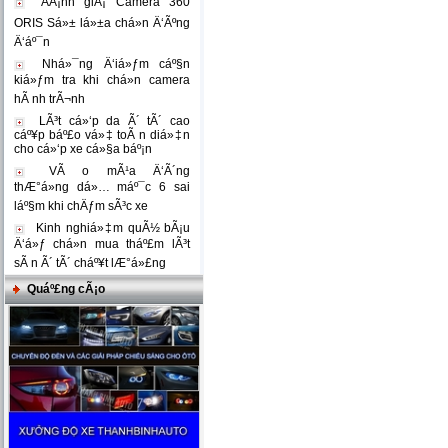
ÄÃ¡nh giÃ¡ Camera 360
ORIS Sá»± lá»±a chá»n Ä‘Ãºng
Ä‘áº¯n
Nhá»¯ng Ä‘iá»ƒm cáº§n
kiá»ƒm tra khi chá»n camera
hÃ nh trÃ¬nh
LÃ³t cá»‘p da Ã´ tÃ´ cao
cáº¥p báº£o vá»‡ toÃ n diá»‡n
cho cá»‘p xe cá»§a báº¡n
VÃ o mÃ¹a Ä‘Ã´ng
thÆ°á»ng dá»… máº¯c 6 sai
láº§m khi chÄƒm sÃ³c xe
Kinh nghiá»‡m quÃ½ bÃ¡u
Ä‘á»ƒ chá»n mua tháº£m lÃ³t
sÃ n Ã´ tÃ´ cháº¥t lÆ°á»£ng
Quáº£ng cÃ¡o