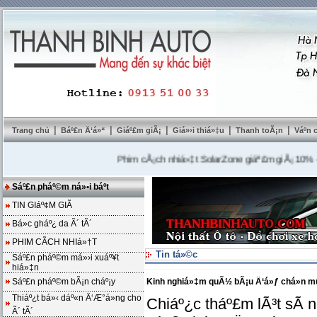
|
|
|
|
|
Trang chủ
Báº£n Ä‘á»“
Giáº£m giÃ¡
Giá»›i thiá»‡u
Thanh toÃ¡n
Váº­n
Phim cÃ¡ch nhiá»‡t SolarZone giáº£m giÃ¡ 10%
---
Mua
Sáº£n pháº©m ná»•i báº­t
TIN GIáº¢M GIÃ
Bá»c gháº¿ da Ã´ tÃ´
PHIM CÃCH NHIá»†T
Tin tá»©c
Sáº£n pháº©m má»›i xuáº¥t
hiá»‡n
Sáº£n pháº©m bÃ¡n cháº¡y
Kinh nghiá»‡m quÃ½ bÃ¡u Ä‘á»ƒ chá»n mua
Thiáº¿t bá»‹ dáº«n Ä‘Æ°á»ng cho
Chiáº¿c tháº£m lÃ³t sÃ 
Ã´ tÃ´