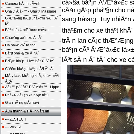
cá»§a báº¡n Ä‘Æ°á»£c s
Camera hÃ nh trÃ¬nh
cÃ²n gÃ³p pháº§n cho ná
Gháº¿ Ä‘á»™ - Gháº¿ Massage
sang trá»ng. Tuy nhiÃªn
GiÆ°á»ng hÆ¡i , ná»‡m hÆ¡i Ã´
tÃ´
tháº£m cho xe tháº­t khÃ
Báº­c bá»‡ bÆ°á»›c chÃ¢n
Chá»‘ng á»“n xe Ã´ tÃ´
trÃ n lan cÃ¡c thÆ°Æ¡ng 
Da bá»c vÃ´ lÄƒng
báº¡n cÃ³ Ä‘Æ°á»£c lá»±a
Báº¡t phá»§ xe Ã´ tÃ´
lÃ³t sÃ n Ã´ tÃ´ cho xe c
BÆ¡m lá»‘p - HÃºt bá»¥i Ã´ tÃ´
Cáº£m biáº¿n tiáº¿n lÃ¹i Ã´ tÃ´
MÃ¡y lá»c khÃ´ng khÃ­, khá»­ mÃ¹i
Ã´tÃ´
Äá»™ pÃ´ â€“ PÃ´ Ä‘á»™ - Lippo
Phá»¥ kiá»‡n xe bÃ¡n táº£i
Gian hÃ ng giÃ¡ há»i
Ã‚m thanh & HÃ¬nh áº£nh
--- ZESTECH
--- WINCA