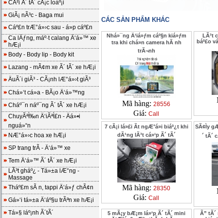
CÃ²i Ã´ tÃ´ cÃ¡c loáº¡i
GiÃ¡ nÃ³c - Baga mui
CÁC SẢN PHẨM KHÁC
Cáº£n trÆ°á»›c sau - á»p cáº£n
Nhá»¯ng Ä‘iá»ƒm cáº§n kiá»ƒm
LÃ³t c
Ca lÄƒng, máº·t calang Ä‘á»™ xe
báº£o v
tra khi chá»n camera hÃ nh
hÆ¡i
trÃ¬nh
Body - Body lip - Body kit
Lazang - mÃ¢m xe Ã´ tÃ´ xe hÆ¡i
ÄuÃ´i giÃ³ - CÃ¡nh lÆ°á»›t giÃ³
Chá»‘t cá»­a - BÃ¡o Ä‘á»™ng
Mã hàng:
28556
Cháº¯n náº¯ng Ã´ tÃ´ xe hÆ¡i
Giá:
Call
ChuyÃªÌ‰n Ä‘iÃªÌ£n - Äá»•i
nguá»“n
7 cÃ¡i lá»£i Ã­t ngÆ°á»i biáº¿t khi
SÃ¢Ìy g
NÆ°á»›c hoa xe hÆ¡i
dÃ¹ng lÃ³t cá»‘p Ã´ tÃ´
´ tÃ´ 
SP trang trÃ­ - Ä‘á»™ xe
Tem Ä‘á»™ Ã´ tÃ´ xe hÆ¡i
LÃ³t gháº¿ - Tá»±a lÆ°ng -
Massage
Mã hàng:
Tháº£m sÃ n, tappi Ä‘á»ƒ chÃ¢n
28350
Giá:
Call
Gá»‘i tá»±a Ä‘áº§u trÃªn xe hÆ¡i
Tá»§ láº¡nh Ã´tÃ´
5 mÃ¡y bÆ¡m lá»‘p Ã´ tÃ´ mini
Ã” tÃ´