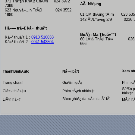
371 Tráº§n KhÃ¡t ChÃ¢n 024 3972
ÄÃ Náºµng
7399
623 Nguyá»…n TrÃ£i 024 3552
01 CM thÃ¡ng tÃ¡m
023 635
1980
142 Ä‘Æ°á»ng 2/9 0236 3
Há»— trá»£ ká»¹ thuáº­t
BuÃ´n Ma Thuá»™t
Ká»¹ thuáº­t 1 :
0913 510033
60 LÃ½ ThÃ¡i Tá»• 0262
Ká»¹ thuáº­t 2 :
0941 543804
666
Xem nhi
ThanhBinhAuto
Ná»•i báº­t
Trang chá»§
Giáº£m giÃ¡
Phim cÃ
Sáº£n p
Giá»›i thiá»‡u
Phim cÃ¡ch nhiá»‡t
hiá»‡n
Bá»c gháº¿ da, sÃ n da Ã´ tÃ´
LiÃªn há»‡
MÃ n h