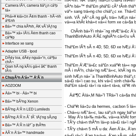
mÃ¬nh. NÃ³ thá»ƒ hiá»‡n chá»§ nhÃ¢n 
Camera lÃ¹i, camera tiáº¿n cáº­p
tiÃªn bá»™ tháº£m pháº£i cÃ³ tÃ­nh tháº
lá»
váº» sang trá»ng cho chiáº¿c xe. Thá»
Phá»¥ kiá»‡n Ã¢m thanh - hÃ¬nh
sinh. VÃ nÃ³ cÃ ng giÃ¡ trá»‹ hÆ¡n n
áº£nh
vá»«a khÃ­t khá»‹t vá»›i form xe cá»§a 
Bá»™ chia kÃªnh, ÄK vÃ´lÄƒng
ChÃ­nh bá»Ÿi nhá»¯ng nhÆ°á»£c Ä‘iá»
Bá»™ xá»­ lÃ½ Ã¢m thanh cao
ThanhBinhAuto Ä‘Ã£ nghiÃªn cá»©u vÃ ch
cáº¥p
Interface xe sang
Tháº£m lÃ³t sÃ n 4D, 5D, 6D xe hÆ¡i Ä‘
Adapter USB - Ipod
Tháº£m lÃ³t sÃ n 4D, 5D, 6D xe hÆ¡i Ä‘
DÃ¢y loa, dÃ¢y nguá»“n, cáº§u
chÃ¬
Tháº£m Ä‘Æ°á»£c sáº£n xuáº¥t tá»« ng
Gian hÃ ng kÃ½ gá»­i â€“ thanh
mÃ i mÃ²n, chá»‘ng nÆ°á»›c, khÃ´ng mÃ
lÃ½
sinh hÆ¡n ná»¯a ThanhBinhAuto thiáº¿t k
ChuyÃªn Ä‘á»™ Ä‘Ã¨n
sá»£i rá»‘i cao su, khi vá»‡ sinh chá»
tháº£m sá»£i rá»‘i ra xá»‹t rá»­a, ráº¥t n
AOZOOM
Äá»™ bi - Äá»™ bi
Äáº¶C ÄIá»‚M Ná»”I TRá»˜I cá»§a th
Bá»™ bÃ³ng Xenon
- Cháº¥t liá»‡u da hermes, cacbon 5 lá»
BÃ³ng Ä‘Ã¨n LED Lumileds
- Chá»‹u nÆ°á»›c, lau sáº¡ch ngay báº±
- May Ä‘o tá»‰ má»‰, vá»«a khÃ­t for
BÃ³ng Ä‘Ã¨n Ã´ tÃ´ tÄƒng sÃ¡ng
- TÃ¹y chá»n thÃªm lá»›p sá»£i rá»‘i ng
Bá»™ Ä‘Ã¨n láº¯p thÃªm
- TÃ¹y chá»n 5 mÃ u da: Äen Ä‘á», Ä‘
ÄÃ¨n Ä‘á»™ handmade
sá»£i rá»‘i: Ä‘en tuyá»n, Ä‘en xÃ¡m, nÃ¢