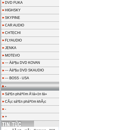
DVD FUKA
HIGHSKY
SKYPINE
CAR AUDIO
CHTECHI
FLYAUDIO
JENKA
MOTEVO
--- Äáº§u DVD KOVAN
--- Äáº§u DVD SKAUDIO
--- BOSS - USA
-
Sáº£n pháº©m Ä‘iá»‡n tá»­
CÃ¡c sáº£n pháº©m khÃ¡c
-
+