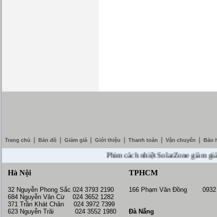
|
|
|
|
|
|
Trang chủ
Bản đồ
Giảm giá
Giới thiệu
Thanh toán
Vận chuyển
Bảo 
Phim cách nhiệt SolarZone giảm giá 10% 
Hà Nội
TPHCM
32 Nguyễn Phong Sắc 024 3793 2190
166 Phạm Văn Đồng 0932 
684 Nguyễn Văn Cừ 024 3652 1282
371 Trần Khát Chân 024 3972 7399
623 Nguyễn Trãi 024 3552 1980
Đà Nẵng