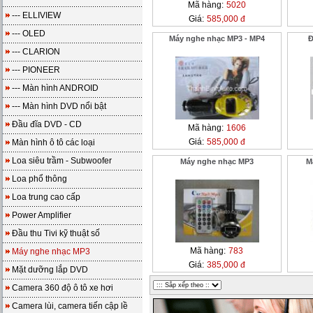
Mã hàng:
5020
--- ELLIVIEW
Giá:
585,000 đ
--- OLED
Máy nghe nhạc MP3 - MP4
Đ
--- CLARION
--- PIONEER
--- Màn hình ANDROID
--- Màn hình DVD nổi bật
Đầu đĩa DVD - CD
Mã hàng:
1606
Giá:
585,000 đ
Màn hình ô tô các loại
Loa siêu trầm - Subwoofer
Máy nghe nhạc MP3
M
Loa phổ thông
Loa trung cao cấp
Power Amplifier
Đầu thu Tivi kỹ thuật số
Mã hàng:
783
Máy nghe nhạc MP3
Giá:
385,000 đ
Mặt dưỡng lắp DVD
Camera 360 độ ô tô xe hơi
Camera lùi, camera tiến cập lề