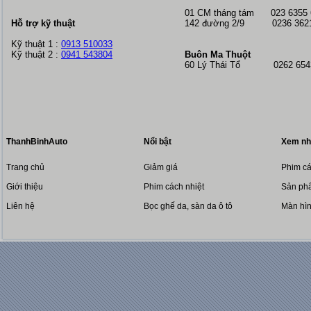
01 CM tháng tám
023 6355
Hỗ trợ kỹ thuật
142 đường 2/9 0236 362
Kỹ thuật 1 :
0913 510033
Kỹ thuật 2 :
0941 543804
Buôn Ma Thuột
60 Lý Thái Tổ 0262 6543
ThanhBinhAuto
Nổi bật
Xem nh
Trang chủ
Giảm giá
Phim cá
Giới thiệu
Phim cách nhiệt
Sản phẩ
Liên hệ
Bọc ghế da, sàn da ô tô
Màn hì