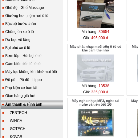
Ghế độ - Ghế Massage
Giường hơi , nệm hơi ô tô
Bậc bệ bước chân
Chống ồn xe ô tô
Mã hàng:
30654
Giá:
495,000 đ
Da bọc vô lăng
Máy phát nhạc mp3 trên ô tô có
Máy
Bạt phủ xe ô tô
khe cắm thẻ nhớ
Bơm lốp - Hút bụi ô tô
Cảm biến tiến lùi ô tô
Máy lọc không khí, khử mùi ôtô
Độ pô – Pô độ - Lippo
Mã hàng:
13538
Phụ kiện xe bán tải
Giá:
335,000 đ
Gian hàng giá hời
Máy nghe nhạc MP3, nghe tai
Máy
Âm thanh & Hình ảnh
nghe và trên ôtô 1G
--- ZESTECH
--- WINCA
--- GOTECH
--- KOVAR