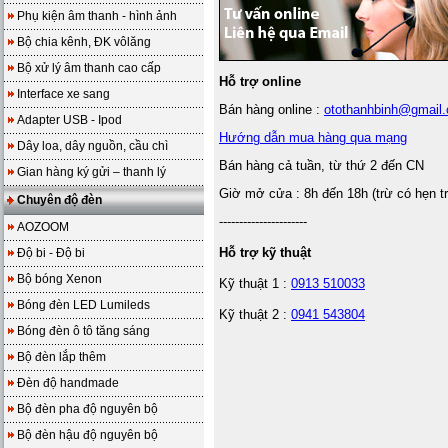
Phụ kiện âm thanh - hình ảnh
Bộ chia kênh, ĐK vôlăng
Bộ xử lý âm thanh cao cấp
Hỗ trợ online
Interface xe sang
Bán hàng online :
otothanhbinh@gmail
Adapter USB - Ipod
Hướng dẫn mua hàng qua mạng
Dây loa, dây nguồn, cầu chì
Bán hàng cả tuần, từ thứ 2 đến CN
Gian hàng ký gửi – thanh lý
Giờ mở cửa : 8h đến 18h (trừ có hẹn t
Chuyên độ đèn
----------------------
AOZOOM
Hỗ trợ kỹ thuật
Độ bi - Độ bi
Bộ bóng Xenon
Kỹ thuật 1 :
0913 510033
Bóng đèn LED Lumileds
Kỹ thuật 2 :
0941 543804
Bóng đèn ô tô tăng sáng
Bộ đèn lắp thêm
Đèn độ handmade
Bộ đèn pha độ nguyên bộ
Bộ đèn hậu độ nguyên bộ