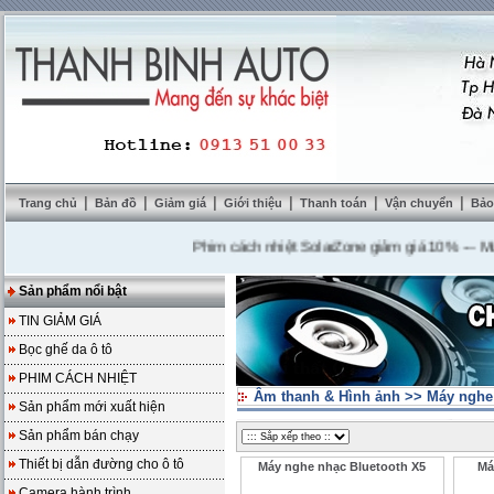
|
|
|
|
|
|
Trang chủ
Bản đồ
Giảm giá
Giới thiệu
Thanh toán
Vận chuyển
Bảo
Phim cách nhiệt SolarZone giảm giá 10%
---
Mua DVD
Sản phẩm nổi bật
TIN GIẢM GIÁ
Bọc ghế da ô tô
PHIM CÁCH NHIỆT
Âm thanh & Hình ảnh
>>
Máy nghe
Sản phẩm mới xuất hiện
Sản phẩm bán chạy
Thiết bị dẫn đường cho ô tô
Máy nghe nhạc Bluetooth X5
Má
Camera hành trình