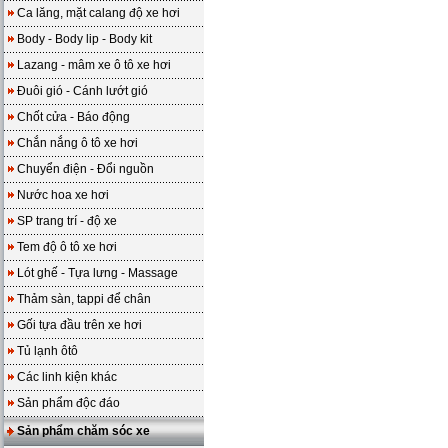
Ca lăng, mặt calang độ xe hơi
Body - Body lip - Body kit
Lazang - mâm xe ô tô xe hơi
Đuôi gió - Cánh lướt gió
Chốt cửa - Báo động
Chắn nắng ô tô xe hơi
Chuyển điện - Đổi nguồn
Nước hoa xe hơi
SP trang trí - độ xe
Tem độ ô tô xe hơi
Lót ghế - Tựa lưng - Massage
Thảm sàn, tappi để chân
Gối tựa đầu trên xe hơi
Tủ lạnh ôtô
Các linh kiện khác
Sản phẩm độc đáo
Sản phẩm chăm sóc xe