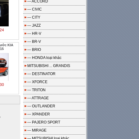
--- ACCORD
--- CIVIC
--- CITY
--- JAZZ
24
--- HR-V
--- BR-V
bước KIA
15
--- BRIO
--- HONDA loại khác
MITSUBISHI ... GRANDIS
--- DESTINATOR
--- XFORCE
30
--- TRITON
--- ATTRAGE
--- OUTLANDER
--- XPANDER
o
--- PAJERO SPORT
--- MIRAGE
--- MITSUBISHI loại khác