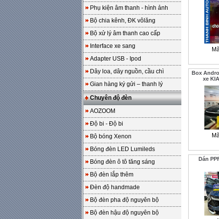
Phụ kiện âm thanh - hình ảnh
Bộ chia kênh, ĐK vôlăng
Bộ xử lý âm thanh cao cấp
Interface xe sang
Mã
Adapter USB - Ipod
Dây loa, dây nguồn, cầu chì
Box Andro
xe KI
Gian hàng ký gửi – thanh lý
Chuyên độ đèn
AOZOOM
Độ bi - Độ bi
Mã
Bộ bóng Xenon
Bóng đèn LED Lumileds
Dán PPF 
Bóng đèn ô tô tăng sáng
Bộ đèn lắp thêm
Đèn độ handmade
Bộ đèn pha độ nguyên bộ
Bộ đèn hậu độ nguyên bộ