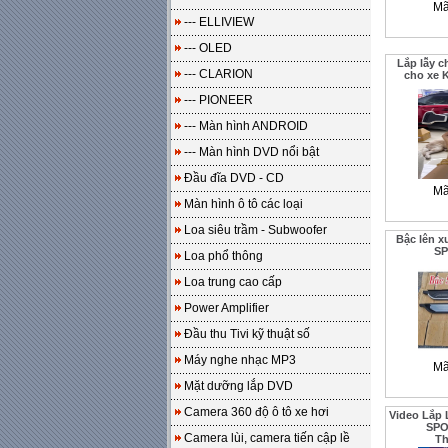
Mã
--- ELLIVIEW
--- OLED
Lắp lẫy c
--- CLARION
cho xe 
--- PIONEER
--- Màn hình ANDROID
--- Màn hình DVD nổi bật
Đầu đĩa DVD - CD
Mã
Màn hình ô tô các loại
Loa siêu trầm - Subwoofer
Bậc lên x
SP
Loa phổ thông
Loa trung cao cấp
Power Amplifier
Đầu thu Tivi kỹ thuật số
Máy nghe nhạc MP3
Mã
Mặt dưỡng lắp DVD
Camera 360 độ ô tô xe hơi
Video Lắp 
SPO
Camera lùi, camera tiến cập lề
T