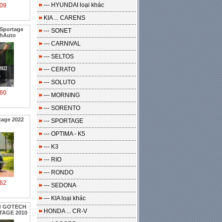
--- HYUNDAI loại khác
09
KIA ... CARENS
 Sportage
--- SONET
nhAuto
--- CARNIVAL
--- SELTOS
--- CERATO
--- SOLUTO
60
--- MORNING
--- SORENTO
tage 2022
--- SPORTAGE
--- OPTIMA - K5
--- K3
--- RIO
--- RONDO
62
--- SEDONA
--- KIA loại khác
id GOTECH
HONDA ... CR-V
TAGE 2010