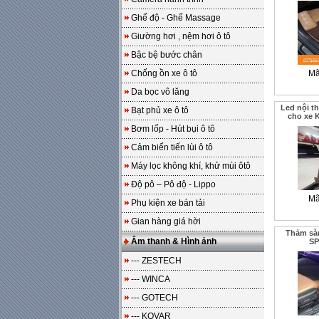
Ghế độ - Ghế Massage
Giường hơi , nệm hơi ô tô
Bậc bệ bước chân
Chống ồn xe ô tô
Mã
Da bọc vô lăng
Led nội th
Bạt phủ xe ô tô
cho xe 
Bơm lốp - Hút bụi ô tô
Cảm biến tiến lùi ô tô
Máy lọc không khí, khử mùi ôtô
Độ pô – Pô độ - Lippo
Mã
Phụ kiện xe bán tải
Gian hàng giá hời
Thảm sà
Âm thanh & Hình ảnh
SP
--- ZESTECH
--- WINCA
--- GOTECH
--- KOVAR