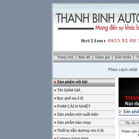
|
|
|
|
Trang chủ
Bản đồ
Giảm giá
Giới thiệu
T
Phim cách nhiệt Solar
Sản phẩm nổi bật
TIN GIẢM GIÁ
Bọc ghế da ô tô
PHIM CÁCH NHIỆT
Sản phẩ
Sản phẩm mới xuất hiện
Sản phẩm bán chạy
Thiết bị dẫn đường cho ô tô
Thảm sàn 
Camera hành trình