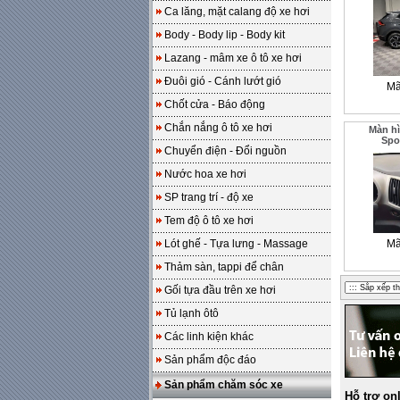
Ca lăng, mặt calang độ xe hơi
Body - Body lip - Body kit
Lazang - mâm xe ô tô xe hơi
Đuôi gió - Cánh lướt gió
Mã
Chốt cửa - Báo động
Chắn nắng ô tô xe hơi
Màn hì
Spo
Chuyển điện - Đổi nguồn
Nước hoa xe hơi
SP trang trí - độ xe
Tem độ ô tô xe hơi
Lót ghế - Tựa lưng - Massage
Mã
Thảm sàn, tappi để chân
Gối tựa đầu trên xe hơi
Tủ lạnh ôtô
Các linh kiện khác
Sản phẩm độc đáo
Sản phẩm chăm sóc xe
Hỗ trợ on