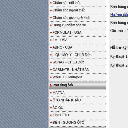
Chăm sóc nội thất
Bán hàng o
Chăm sóc ngoại thất
Hướng dẫ
Chăm sóc gương & kính
Bán hàng 
Dụng cụ chăm sóc xe
Giờ mở cửa
FORMULA1 - USA
---------------
3M - USA
ABRO - USA
Hỗ trợ kỹ 
LIQUI MOLY - CHLB Đức
Kỹ thuật 1
SONAX - CHLB Đức
Kỹ thuật 2
CARMATE - NHẬT BẢN
WAXCO - Malayxia
Phụ tùng ôtô
MAZDA
ÔTÔ NHẬP KHẨU
ẮC QUI
KÍNH ÔTÔ
ĐÈN - GƯƠNG ÔTÔ