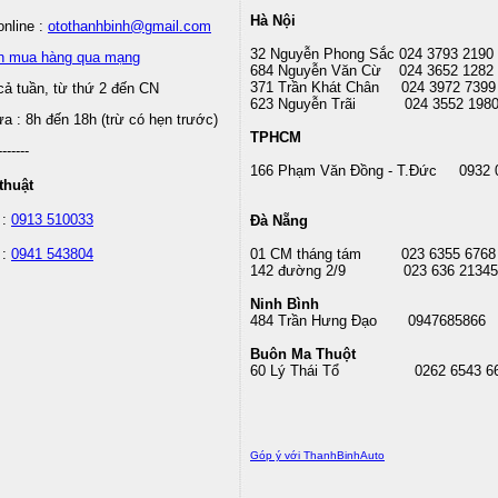
Hà Nội
nline :
otothanhbinh@gmail.com
32 Nguyễn Phong Sắc 024 3793 2190
n mua hàng qua mạng
684 Nguyễn Văn Cừ 024 3652 1282
371 Trần Khát Chân 024 3972 7399
cả tuần, từ thứ 2 đến CN
623 Nguyễn Trãi 024 3552 198
 : 8h đến 18h (trừ có hẹn trước)
TPHCM
-------
166 Phạm Văn Đồng - T.Đức 0932 
thuật
 :
0913 510033
Đà Nẵng
 :
0941 543804
01 CM tháng tám
023 6355 6768
142 đường 2/9 023 636 21345
Ninh Bình
484 Trần Hưng Đạo 0947685866
Buôn Ma Thuột
60 Lý Thái Tổ
0262 6543 6
Góp ý với ThanhBinhAuto