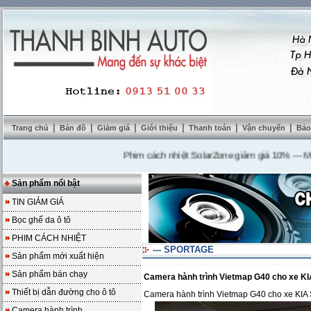
|
|
|
|
|
|
Trang chủ
Bản đồ
Giảm giá
Giới thiệu
Thanh toán
Vận chuyển
Bảo
Phim cách nhiệt SolarZone giảm giá 10%
---
Mua DVD
Sản phẩm nổi bật
TIN GIẢM GIÁ
Bọc ghế da ô tô
PHIM CÁCH NHIỆT
--- SPORTAGE
Sản phẩm mới xuất hiện
Sản phẩm bán chạy
Camera hành trình Vietmap G40 cho xe 
Thiết bị dẫn đường cho ô tô
Camera hành trình Vietmap G40 cho xe K
Camera hành trình