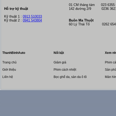
01 CM tháng tám
023 6355
Hỗ trợ kỹ thuật
142 đường 2/9 0236 362
Kỹ thuật 1 :
0913 510033
Kỹ thuật 2 :
0941 543804
Buôn Ma Thuột
60 Lý Thái Tổ 0262 6543
ThanhBinhAuto
Nổi bật
Xem nh
Trang chủ
Giảm giá
Phim cá
Giới thiệu
Phim cách nhiệt
Sản phẩ
Liên hệ
Bọc ghế da, sàn da ô tô
Màn hì