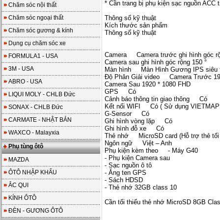
* Cần trang bị phụ kiện sạc nguồn ACC t
Chăm sóc nội thất
Chăm sóc ngoại thất
Thông số kỹ thuật
Kích thước sản phẩm
Chăm sóc gương & kính
Thông số kỹ thuật
Dụng cụ chăm sóc xe
Camera Camera trước ghi hình góc rộ
FORMULA1 - USA
Camera sau ghi hình góc rộng 150 °
3M - USA
Màn hình Màn Hình Gương IPS siêu t
Độ Phân Giải video Camera Trước 19
ABRO - USA
Camera Sau 1920 * 1080 FHD
GPS Có
LIQUI MOLY - CHLB Đức
Cảnh báo thông tin giao thông Có
Kết nối WIFI Có ( Sử dụng VIETMAP
SONAX - CHLB Đức
G-Sensor Có
CARMATE - NHẬT BẢN
Ghi hình vòng lặp Có
Ghi hình đỗ xe Có
WAXCO - Malayxia
Thẻ nhớ MicroSD card (Hỗ trợ thẻ tối
Ngôn ngữ Việt – Anh
Phụ tùng ôtô
Phụ kiện kèm theo - Máy G40
- Phụ kiện Camera sau
MAZDA
- Sạc nguồn ô tô
ÔTÔ NHẬP KHẨU
- Ăng ten GPS
- Sách HDSD
ẮC QUI
- Thẻ nhớ 32GB class 10
KÍNH ÔTÔ
Cần tối thiếu thẻ nhớ MicroSD 8GB Clas
ĐÈN - GƯƠNG ÔTÔ