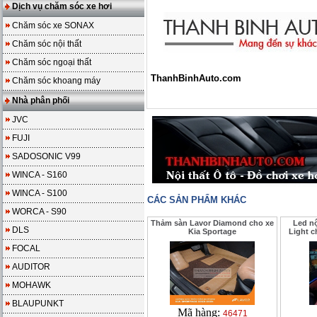
Dịch vụ chăm sóc xe hơi
Chăm sóc xe SONAX
Chăm sóc nội thất
Chăm sóc ngoại thất
ThanhBinhAuto.com
Chăm sóc khoang máy
Nhà phân phối
JVC
FUJI
SADOSONIC V99
WINCA - S160
WINCA - S100
CÁC SẢN PHẨM KHÁC
WORCA - S90
Thảm sàn Lavor Diamond cho xe
Led nộ
DLS
Kia Sportage
Light 
FOCAL
AUDITOR
MOHAWK
BLAUPUNKT
Mã hàng:
46471