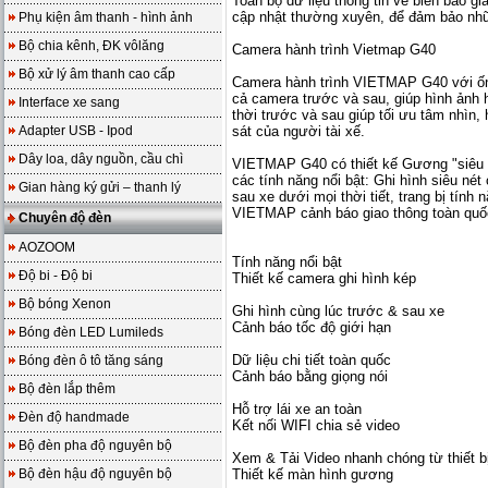
Toàn bộ dữ liệu thông tin về biển báo 
cập nhật thường xuyên, để đảm bảo nhữn
Phụ kiện âm thanh - hình ảnh
Bộ chia kênh, ĐK vôlăng
Camera hành trình Vietmap G40
Bộ xử lý âm thanh cao cấp
Camera hành trình VIETMAP G40 với ống
cả camera trước và sau, giúp hình ảnh hi
Interface xe sang
thời trước và sau giúp tối ưu tâm nhìn
Adapter USB - Ipod
sát của người tài xế.
Dây loa, dây nguồn, cầu chì
VIETMAP G40 có thiết kế Gương "siêu tr
các tính năng nổi bật: Ghi hình siêu nét
Gian hàng ký gửi – thanh lý
sau xe dưới mọi thời tiết, trang bị tính
VIETMAP cảnh báo giao thông toàn quố
Chuyên độ đèn
AOZOOM
Tính năng nổi bật
Độ bi - Độ bi
Thiết kế camera ghi hình kép
Bộ bóng Xenon
Ghi hình cùng lúc trước & sau xe
Cảnh báo tốc độ giới hạn
Bóng đèn LED Lumileds
Dữ liệu chi tiết toàn quốc
Bóng đèn ô tô tăng sáng
Cảnh báo bằng giọng nói
Bộ đèn lắp thêm
Hỗ trợ lái xe an toàn
Đèn độ handmade
Kết nối WIFI chia sẻ video
Bộ đèn pha độ nguyên bộ
Xem & Tải Video nhanh chóng từ thiết b
Bộ đèn hậu độ nguyên bộ
Thiết kế màn hình gương