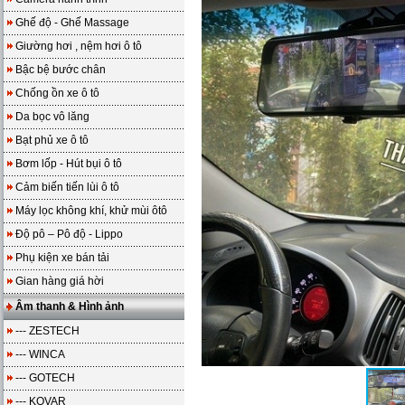
Ghế độ - Ghế Massage
Giường hơi , nệm hơi ô tô
Bậc bệ bước chân
Chống ồn xe ô tô
Da bọc vô lăng
Bạt phủ xe ô tô
Bơm lốp - Hút bụi ô tô
Cảm biến tiến lùi ô tô
Máy lọc không khí, khử mùi ôtô
Độ pô – Pô độ - Lippo
Phụ kiện xe bán tải
Gian hàng giá hời
Âm thanh & Hình ảnh
--- ZESTECH
--- WINCA
--- GOTECH
--- KOVAR