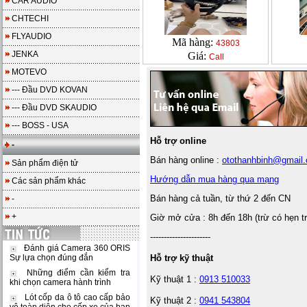
CAR AUDIO
CHTECHI
FLYAUDIO
Mã hàng:
43803
JENKA
Giá:
Call
MOTEVO
--- Đầu DVD KOVAN
--- Đầu DVD SKAUDIO
--- BOSS - USA
Hỗ trợ online
-
Bán hàng online :
otothanhbinh@gmail
Sản phẩm điện tử
Hướng dẫn mua hàng qua mạng
Các sản phẩm khác
Bán hàng cả tuần, từ thứ 2 đến CN
-
+
Giờ mở cửa : 8h đến 18h (trừ có hẹn t
----------------------
Đánh giá Camera 360 ORIS
Hỗ trợ kỹ thuật
Sự lựa chọn đúng đắn
Những điểm cần kiểm tra
Kỹ thuật 1 :
0913 510033
khi chọn camera hành trình
Lót cốp da ô tô cao cấp bảo
Kỹ thuật 2 :
0941 543804