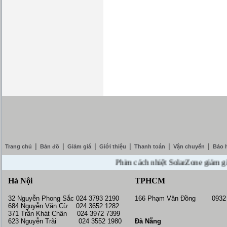
|
|
|
|
|
|
Trang chủ
Bản đồ
Giảm giá
Giới thiệu
Thanh toán
Vận chuyển
Bảo 
Phim cách nhiệt SolarZone giảm giá 10%
Hà Nội
TPHCM
32 Nguyễn Phong Sắc 024 3793 2190
166 Phạm Văn Đồng 0932 
684 Nguyễn Văn Cừ 024 3652 1282
371 Trần Khát Chân 024 3972 7399
623 Nguyễn Trãi 024 3552 1980
Đà Nẵng