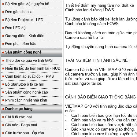
Bộ đèn gầm độ nguyên bộ
Thiết kế thẩm mỹ nâng tầm nội thất xe
Cảnh báo làn đường LDWS
Đèn gầm theo xe
Tự động cảnh báo khi xe lệch làn đường
Bộ đèn Projector - LED
Cảnh báo khoảng cách FCWS
Đèn LED độ
Duy trì khoảng cách an toàn giữa các p
Gương điện - Kính điện
Camera sau hỗ trợ lùi
Đèn pha - đèn hậu
Tự động chuyển sang hình camera lùi kh
Sản phẩm công nghệ
TRẢI NGHIỆM HÌNH ẢNH SẮC NÉT
Theo dõi xe qua vệ tinh GPS
Hiển thị tốc độ trên kính lái - HUD
Camera hành trình VIETMAP G40 với ống
cả camera trước và sau, giúp hình ảnh hi
Cảm biến áp suất lốp - TPMS
thời trước và sau giúp tối ưu tâm nhìn
sát của người tài xế.
Bộ StartStop ô tô xe hơi
Sản phẩm công nghệ cao
CẢNH BÁO BIỂN GIAO THÔNG BẰNG 
Phim cách nhiệt nhà kính
VIETMAP G40 với tính năng độc đáo cảnh
Danh mục hàng
quốc:
- Cảnh báo biển báo giới hạn tốc độ t
Còi ô tô các loại
- Cảnh báo vào và ra khỏi khu dân cư.
- Cảnh báo biển báo cấm vượt/ hết c
Giá nóc - Baga mui
- Báo khu vực có camera giao thông.
Cản trước sau - Ốp cản
- Cảnh báo khu vực thường xuyên kiểm