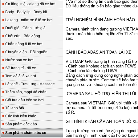
( Và một số thông tin cảnh báo giao thô
Ca lăng, mặt calang độ xe hơi
Dữ liệu thông tin biển báo giao thông 
Body - Body lip - Body kit
TRẢI NGHIỆM HÌNH ẢNH HOÀN HẢO
Lazang - mâm xe ô tô xe hơi
Đuôi gió - Cánh lướt gió
Camera hành trình dạng gương VIETMAP 
thước màn hình hiển thị lên đến 11.8" ma
Chốt cửa - Báo động
sắc.
Chắn nắng ô tô xe hơi
Chuyển điện - Đổi nguồn
CẢNH BÁO ADAS AN TOÀN LÁI XE
Nước hoa xe hơi
VIETMAP G40 trang bị tính năng Hỗ trợ 
- Cảnh báo khoảng cách an toàn FCWS.
SP trang trí - độ xe
- Cảnh báo làn đường LDWS.
Bằng cách ứng dụng công nghệ phân tích
Tem độ ô tô xe hơi
chuyển phía trước. Camera sẽ báo âm tha
Lót ghế - Tựa lưng - Massage
quá gần so với khoảng cách an toàn để t
Thảm sàn, tappi để chân
.CAMERA SAU HỖ TRỢ HIỂN THỊ LÙI
Gối tựa đầu trên xe hơi
Camera sau VIETMAP G40 với thiết kế g
trợ camera lùi tốt trong mọi điều kiện á
Tủ lạnh ôtô
số R.
Các linh kiện khác
GHI HÌNH KHẨN CẤP AN TOÀN ĐỖ XE
Sản phẩm độc đáo
Trong trường hợp có tác động do ngoại
Sản phẩm chăm sóc xe
tiến hành ghi hình khẩn cấp hỗ trợ bảo v