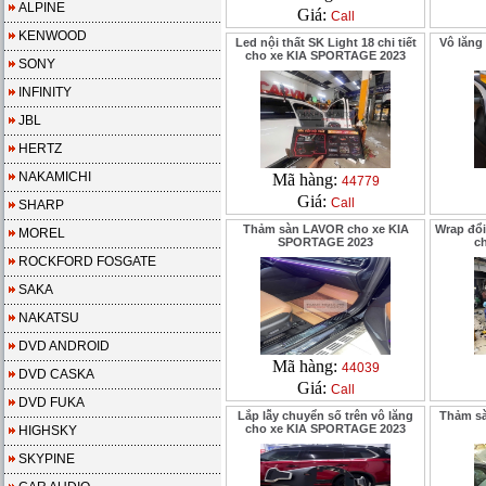
ALPINE
Giá:
Call
KENWOOD
Led nội thất SK Light 18 chi tiết
Vô lăng
cho xe KIA SPORTAGE 2023
SONY
INFINITY
JBL
HERTZ
NAKAMICHI
Mã hàng:
44779
Giá:
Call
SHARP
Thảm sàn LAVOR cho xe KIA
Wrap đổi
MOREL
SPORTAGE 2023
c
ROCKFORD FOSGATE
SAKA
NAKATSU
DVD ANDROID
Mã hàng:
44039
DVD CASKA
Giá:
Call
DVD FUKA
Lắp lẫy chuyển số trên vô lăng
Thảm sà
cho xe KIA SPORTAGE 2023
HIGHSKY
SKYPINE