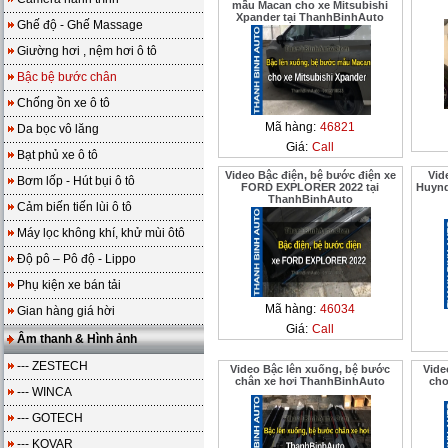
mẫu Macan cho xe Mitsubishi
Xpander tại ThanhBinhAuto
Ghế độ - Ghế Massage
Giường hơi , nệm hơi ô tô
Bậc bệ bước chân
Chống ồn xe ô tô
Mã hàng:
46821
Da bọc vô lăng
Giá:
Call
Bạt phủ xe ô tô
Video Bậc điện, bệ bước điện xe
Vid
Bơm lốp - Hút bụi ô tô
FORD EXPLORER 2022 tại
Huynd
ThanhBinhAuto
Cảm biến tiến lùi ô tô
Máy lọc không khí, khử mùi ôtô
Độ pô – Pô độ - Lippo
Phụ kiện xe bán tải
Mã hàng:
46034
Gian hàng giá hời
Giá:
Call
Âm thanh & Hình ảnh
--- ZESTECH
Video Bậc lên xuống, bệ bước
Vide
chân xe hơi ThanhBinhAuto
cho
--- WINCA
--- GOTECH
--- KOVAR