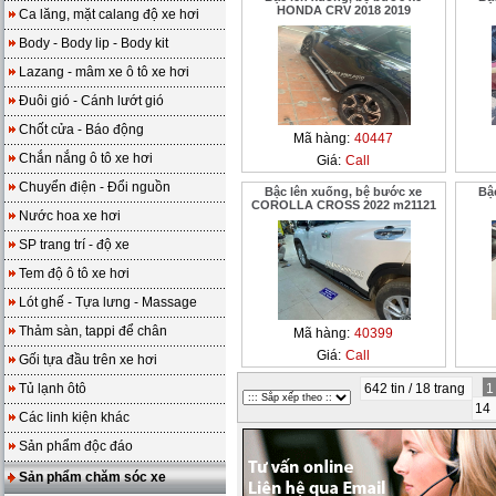
HONDA CRV 2018 2019
Ca lăng, mặt calang độ xe hơi
Body - Body lip - Body kit
Lazang - mâm xe ô tô xe hơi
Đuôi gió - Cánh lướt gió
Chốt cửa - Báo động
Mã hàng:
40447
Chắn nắng ô tô xe hơi
Giá:
Call
Chuyển điện - Đổi nguồn
Bậc lên xuống, bệ bước xe
Bậ
COROLLA CROSS 2022 m21121
Nước hoa xe hơi
SP trang trí - độ xe
Tem độ ô tô xe hơi
Lót ghế - Tựa lưng - Massage
Thảm sàn, tappi để chân
Mã hàng:
40399
Giá:
Call
Gối tựa đầu trên xe hơi
Tủ lạnh ôtô
642 tin / 18 trang
14
Các linh kiện khác
Sản phẩm độc đáo
Sản phẩm chăm sóc xe