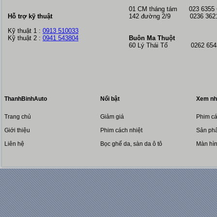
01 CM tháng tám
023 6355
Hỗ trợ kỹ thuật
142 đường 2/9 0236 362
Kỹ thuật 1 :
0913 510033
Kỹ thuật 2 :
0941 543804
Buôn Ma Thuột
60 Lý Thái Tổ 0262 6543
ThanhBinhAuto
Nổi bật
Xem nh
Trang chủ
Giảm giá
Phim cá
Giới thiệu
Phim cách nhiệt
Sản phẩ
Liên hệ
Bọc ghế da, sàn da ô tô
Màn hì