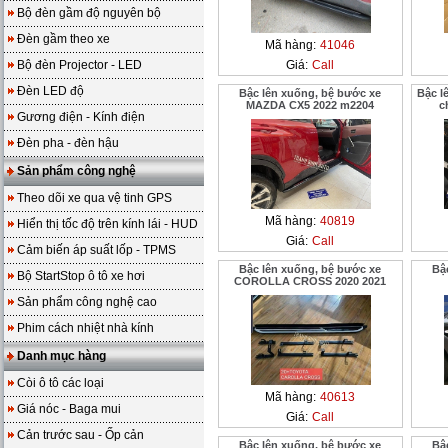
Bộ đèn gầm độ nguyên bộ
Đèn gầm theo xe
Mã hàng:
41046
Bộ đèn Projector - LED
Giá:
Call
Đèn LED độ
Bậc lên xuống, bệ bước xe
Bậc l
MAZDA CX5 2022 m2204
c
Gương điện - Kính điện
Đèn pha - đèn hậu
Sản phẩm công nghệ
Theo dõi xe qua vệ tinh GPS
Mã hàng:
40819
Hiển thị tốc độ trên kính lái - HUD
Giá:
Call
Cảm biến áp suất lốp - TPMS
Bậc lên xuống, bệ bước xe
Bậ
Bộ StartStop ô tô xe hơi
COROLLA CROSS 2020 2021
Sản phẩm công nghệ cao
Phim cách nhiệt nhà kính
Danh mục hàng
Còi ô tô các loại
Mã hàng:
40613
Giá nóc - Baga mui
Giá:
Call
Cản trước sau - Ốp cản
Bậc lên xuống, bệ bước xe
Bậ