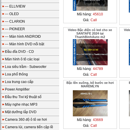
--- ELLIVIEW
--- OLED
Mã hàng:
45610
Giá:
Call
--- CLARION
--- PIONEER
Video Bậc điện có led cho xe
Vid
SANTAFE 2024 tại
--- Màn hình ANDROID
ThanhBinhAuto m2
--- Màn hình DVD nổi bật
Đầu đĩa DVD - CD
Màn hình ô tô các loại
Loa siêu trầm - Subwoofer
Mã hàng:
44789
Loa phổ thông
Giá:
Call
Loa trung cao cấp
Bậc lên xuống, bệ bước xe hơi
MAREMLYN
Power Amplifier
Đầu thu Tivi kỹ thuật số
Máy nghe nhạc MP3
Mặt dưỡng lắp DVD
Camera 360 độ ô tô xe hơi
Mã hàng:
43669
Giá:
Call
Camera lùi, camera tiến cập lề