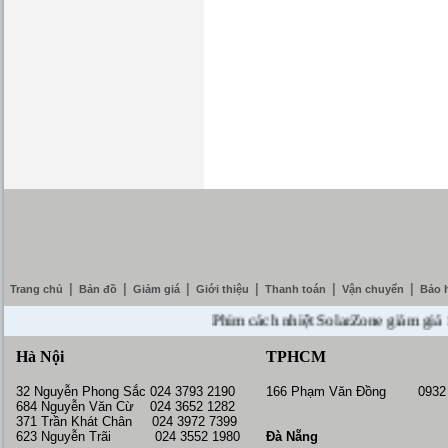
|
|
|
|
|
|
Trang chủ
Bản đồ
Giảm giá
Giới thiệu
Thanh toán
Vận chuyển
Bảo 
Phim cách nhiệt SolarZone giảm giá 10% -
Hà Nội
TPHCM
32 Nguyễn Phong Sắc 024 3793 2190
166 Phạm Văn Đồng 0932 
684 Nguyễn Văn Cừ 024 3652 1282
371 Trần Khát Chân 024 3972 7399
623 Nguyễn Trãi 024 3552 1980
Đà Nẵng