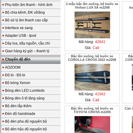
2 mẫu bậc lên xuống, bệ bước xe
Phụ kiện âm thanh - hình ảnh
Vinfast LUX SA m2208
b
Bộ chia kênh, ĐK vôlăng
Bộ xử lý âm thanh cao cấp
Interface xe sang
Adapter USB - Ipod
Mã hàng:
42641
Dây loa, dây nguồn, cầu chì
Giá:
Call
Gian hàng ký gửi – thanh lý
Bậc lên xuống, bệ bước xe
Bậ
Chuyên độ đèn
COROLLA CROSS 2022 m2208
COR
AOZOOM
Độ bi - Độ bi
Bộ bóng Xenon
Bóng đèn LED Lumileds
Mã hàng:
41562
Bóng đèn ô tô tăng sáng
Giá:
Call
Bộ đèn lắp thêm
Bậc lên xuống, bệ bước xe
Cản ố
TOYOTA CROSS m2205
Đèn độ handmade
Bộ đèn pha độ nguyên bộ
Bộ đèn hậu độ nguyên bộ