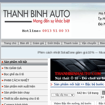
|
|
|
|
|
|
Trang chủ
Bản đồ
Giảm giá
Giới thiệu
Thanh toán
Vận chuyển
Bảo
Phim cách nhiệt SolarZone giảm giá 10%
---
Mua DVD t
Sản phẩm nổi bật
TIN GIẢM GIÁ
Bọc ghế da ô tô
PHIM CÁCH NHIỆT
Sản phẩm nổi bật
>>
Bậc bệ bước
Sản phẩm mới xuất hiện
Sản phẩm bán chạy
642 tin / 18 trang
14
Thiết bị dẫn đường cho ô tô
Video Bậc lên xuống, bệ bước
Bậc 
Camera hành trình