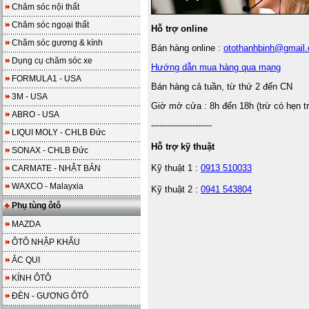
Chăm sóc nội thất
Chăm sóc ngoại thất
Hỗ trợ online
Chăm sóc gương & kính
Bán hàng online :
otothanhbinh@gmail
Dụng cụ chăm sóc xe
Hướng dẫn mua hàng qua mạng
FORMULA1 - USA
Bán hàng cả tuần, từ thứ 2 đến CN
3M - USA
Giờ mở cửa : 8h đến 18h (trừ có hẹn t
ABRO - USA
----------------------
LIQUI MOLY - CHLB Đức
Hỗ trợ kỹ thuật
SONAX - CHLB Đức
Kỹ thuật 1 :
0913 510033
CARMATE - NHẬT BẢN
WAXCO - Malayxia
Kỹ thuật 2 :
0941 543804
Phụ tùng ôtô
MAZDA
ÔTÔ NHẬP KHẨU
ẮC QUI
KÍNH ÔTÔ
ĐÈN - GƯƠNG ÔTÔ