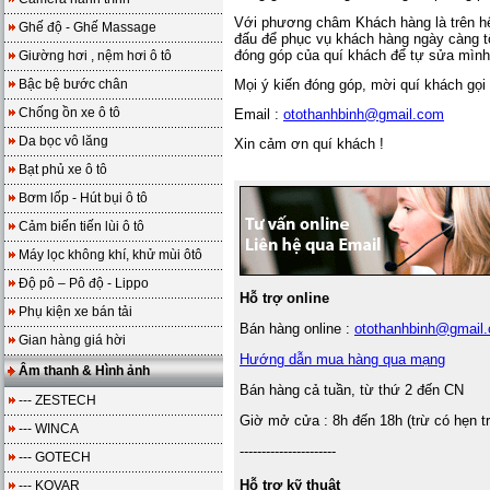
Với phương châm Khách hàng là trên hết
Ghế độ - Ghế Massage
đấu để phục vụ khách hàng ngày càng t
đóng góp của quí khách để tự sửa mình
Giường hơi , nệm hơi ô tô
Bậc bệ bước chân
Mọi ý kiến đóng góp, mời quí khách gọ
Chống ồn xe ô tô
Email :
otothanhbinh@gmail.com
Da bọc vô lăng
Xin cảm ơn quí khách !
Bạt phủ xe ô tô
Bơm lốp - Hút bụi ô tô
Cảm biến tiến lùi ô tô
Máy lọc không khí, khử mùi ôtô
Độ pô – Pô độ - Lippo
Hỗ trợ online
Phụ kiện xe bán tải
Bán hàng online :
otothanhbinh@gmail
Gian hàng giá hời
Hướng dẫn mua hàng qua mạng
Âm thanh & Hình ảnh
Bán hàng cả tuần, từ thứ 2 đến CN
--- ZESTECH
Giờ mở cửa : 8h đến 18h (trừ có hẹn t
--- WINCA
----------------------
--- GOTECH
Hỗ trợ kỹ thuật
--- KOVAR