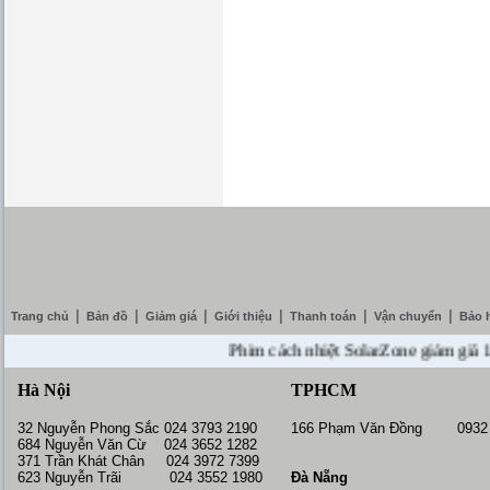
|
|
|
|
|
|
Trang chủ
Bản đồ
Giảm giá
Giới thiệu
Thanh toán
Vận chuyển
Bảo 
Phim cách nhiệt SolarZone giảm giá 10% -
Hà Nội
TPHCM
32 Nguyễn Phong Sắc 024 3793 2190
166 Phạm Văn Đồng 0932 
684 Nguyễn Văn Cừ 024 3652 1282
371 Trần Khát Chân 024 3972 7399
623 Nguyễn Trãi 024 3552 1980
Đà Nẵng