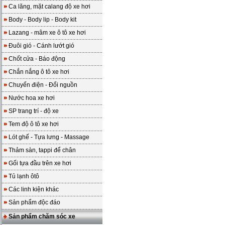
Ca lăng, mặt calang độ xe hơi
Body - Body lip - Body kit
Lazang - mâm xe ô tô xe hơi
Đuôi gió - Cánh lướt gió
Chốt cửa - Báo động
Chắn nắng ô tô xe hơi
Chuyển điện - Đổi nguồn
Nước hoa xe hơi
SP trang trí - độ xe
Tem độ ô tô xe hơi
Lót ghế - Tựa lưng - Massage
Thảm sàn, tappi để chân
Gối tựa đầu trên xe hơi
Tủ lạnh ôtô
Các linh kiện khác
Sản phẩm độc đáo
Sản phẩm chăm sóc xe