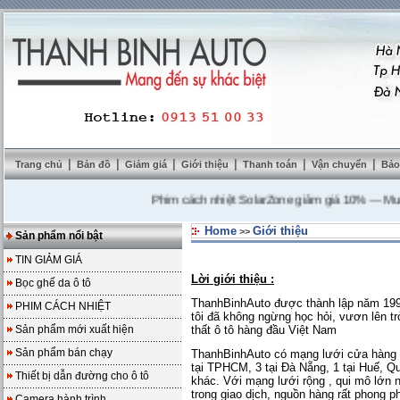
|
|
|
|
|
|
Trang chủ
Bản đồ
Giảm giá
Giới thiệu
Thanh toán
Vận chuyển
Bảo
Phim cách nhiệt SolarZone giảm giá 10%
---
Mua DVD
Home
Giới thiệu
>>
Sản phẩm nổi bật
TIN GIẢM GIÁ
Lời giới thiệu :
Bọc ghế da ô tô
ThanhBinhAuto được thành lập năm 1995
PHIM CÁCH NHIỆT
tôi đã không ngừng học hỏi, vươn lên tr
Sản phẩm mới xuất hiện
thất ô tô hàng đầu Việt Nam
Sản phẩm bán chạy
ThanhBinhAuto có mạng lưới cửa hàng rộ
tại TPHCM, 3 tại Đà Nẵng, 1 tại Huế, Quả
Thiết bị dẫn đường cho ô tô
khác. Với mạng lưới rộng , qui mô lớn 
trong giao dịch, nguồn hàng rất phong ph
Camera hành trình