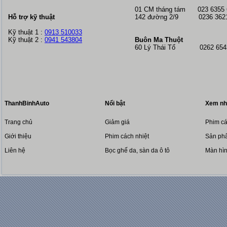
01 CM tháng tám
023 6355
Hỗ trợ kỹ thuật
142 đường 2/9 0236 362
Kỹ thuật 1 :
0913 510033
Kỹ thuật 2 :
0941 543804
Buôn Ma Thuột
60 Lý Thái Tổ 0262 6543
ThanhBinhAuto
Nổi bật
Xem nh
Trang chủ
Giảm giá
Phim cá
Giới thiệu
Phim cách nhiệt
Sản phẩ
Liên hệ
Bọc ghế da, sàn da ô tô
Màn hì