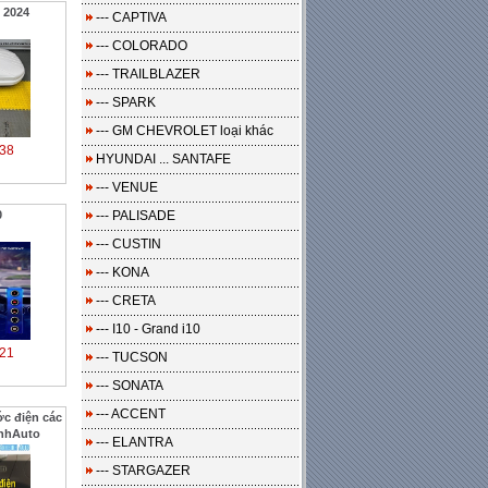
 2024
--- CAPTIVA
--- COLORADO
--- TRAILBLAZER
--- SPARK
--- GM CHEVROLET loại khác
38
HYUNDAI ... SANTAFE
--- VENUE
0
--- PALISADE
--- CUSTIN
--- KONA
--- CRETA
--- I10 - Grand i10
21
--- TUCSON
--- SONATA
--- ACCENT
ớc điện các
inhAuto
--- ELANTRA
--- STARGAZER