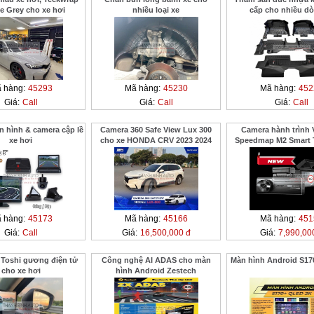
e Grey cho xe hơi
nhiều loại xe
cấp cho nhiều dò
 hàng:
45293
Mã hàng:
45230
Mã hàng:
452
Giá:
Call
Giá:
Call
Giá:
Call
hình & camera cập lề
Camera 360 Safe View Lux 300
Camera hành trình 
xe hơi
cho xe HONDA CRV 2023 2024
Speedmap M2 Smart 
Drive
 hàng:
45173
Mã hàng:
45166
Mã hàng:
451
Giá:
Call
Giá:
16,500,000 đ
Giá:
7,990,00
 Toshi gương điện tử
Công nghệ AI ADAS cho màn
Màn hình Android S17
cho xe hơi
hình Android Zestech