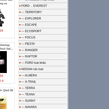
ng xe
FORD ... EVEREST
--- TERRITORY
--- EXPLORER
--- ESCAPE
29
--- ECOSPORT
--- FOCUS
--- FIESTA
Vietmap
Tech Safe
--- RANGER
--- RAPTOR
--- FORD loại khác
NISSAN các loại
--- ALMERA
56
0 đ
--- X-TRAIL
--- TERRA
0+ Qled 2K
--- TEANA
--- SUNNY
--- NAVARA