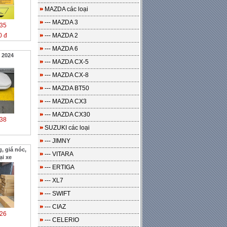
MAZDA các loại
--- MAZDA 3
35
0 đ
--- MAZDA 2
--- MAZDA 6
 2024
--- MAZDA CX-5
--- MAZDA CX-8
--- MAZDA BT50
--- MAZDA CX3
--- MAZDA CX30
38
SUZUKI các loại
--- JIMNY
, giá nóc,
--- VITARA
ại xe
--- ERTIGA
--- XL7
--- SWIFT
--- CIAZ
26
--- CELERIO