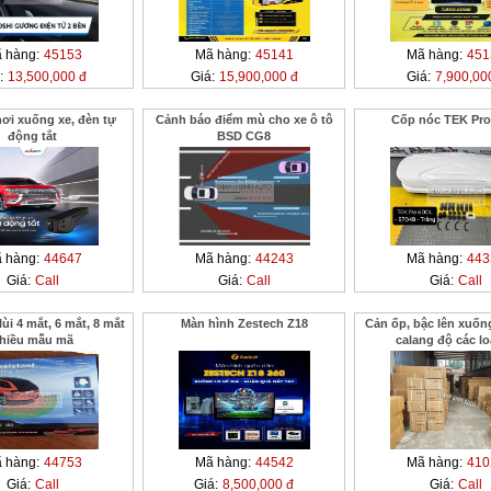
 hàng:
45153
Mã hàng:
45141
Mã hàng:
451
:
13,500,000 đ
Giá:
15,900,000 đ
Giá:
7,900,00
ơi xuống xe, đèn tự
Cảnh báo điểm mù cho xe ô tô
Cốp nóc TEK Pro
động tắt
BSD CG8
 hàng:
44647
Mã hàng:
44243
Mã hàng:
443
Giá:
Call
Giá:
Call
Giá:
Call
ùi 4 mắt, 6 mắt, 8 mắt
Màn hình Zestech Z18
Cản ốp, bậc lên xuống
hiều mẫu mã
calang độ các lo
 hàng:
44753
Mã hàng:
44542
Mã hàng:
410
Giá:
Call
Giá:
8,500,000 đ
Giá:
Call