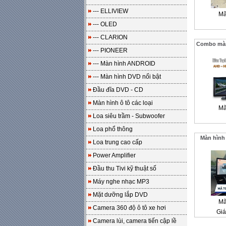
--- ELLIVIEW
Mã
--- OLED
--- CLARION
Combo màn 
--- PIONEER
--- Màn hình ANDROID
--- Màn hình DVD nổi bật
Đầu đĩa DVD - CD
Màn hình ô tô các loại
Mã
Loa siêu trầm - Subwoofer
Loa phổ thông
Màn hình
Loa trung cao cấp
Power Amplifier
Đầu thu Tivi kỹ thuật số
Máy nghe nhạc MP3
Mặt dưỡng lắp DVD
Mã
Camera 360 độ ô tô xe hơi
Giá
Camera lùi, camera tiến cập lề