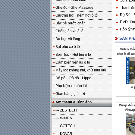
SolarZone
Ghế độ - Ghế Massage
ThanhBin
Độ Đèn B
Giường hơi , nệm hơi ô tô
DVD dùng
Bậc bệ bước chân
Hộp tỳ t
Chống ồn xe ô tô
SẢN PH
Da bọc vô lăng
Bạt phủ xe ô tô
Video Bậ
cho ô tô xe
Bơm lốp - Hút bụi ô tô
cho khách
Cảm biến tiến lùi ô tô
Máy lọc không khí, khử mùi ôtô
Độ pô – Pô độ - Lippo
Phụ kiện xe bán tải
Mã
Gian hàng giá hời
Âm thanh & Hình ảnh
Wrap đổi 
Vintag
--- ZESTECH
--- WINCA
--- GOTECH
--- KOVAR