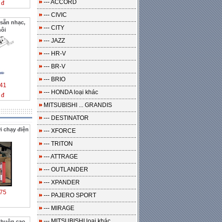
--- ACCORD
 đ
--- CIVIC
sẵn nhạc,
--- CITY
hôi
--- JAZZ
--- HR-V
--- BR-V
--- BRIO
41
--- HONDA loại khác
 đ
MITSUBISHI ... GRANDIS
--- DESTINATOR
i chạy điện
--- XFORCE
--- TRITON
--- ATTRAGE
--- OUTLANDER
--- XPANDER
75
--- PAJERO SPORT
--- MIRAGE
--- MITSUBISHI loại khác
khuôn cao