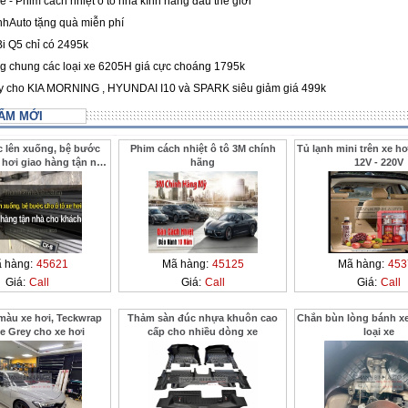
 - Phim cách nhiệt ô tô nhà kính hàng đầu thế giới
hAuto tặng quà miễn phí
i Q5 chỉ có 2495k
 chung các loại xe 6205H giá cực choáng 1795k
ay cho KIA MORNING , HYUNDAI I10 và SPARK siêu giảm giá 499k
ẨM MỚI
c lên xuống, bệ bước
Phim cách nhiệt ô tô 3M chính
Tủ lạnh mini trên xe hơ
 hơi giao hàng tận nhà
hãng
12V - 220V
 ở xa ThanhBinhAuto
 hàng:
45621
Mã hàng:
45125
Mã hàng:
453
Giá:
Call
Giá:
Call
Giá:
Call
màu xe hơi, Teckwrap
Thảm sàn đúc nhựa khuôn cao
Chắn bùn lòng bánh xe
e Grey cho xe hơi
cấp cho nhiều dòng xe
loại xe