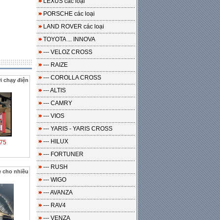
LEXUS các loại
PORSCHE các loại
LAND ROVER các loại
TOYOTA ... INNOVA
--- VELOZ CROSS
--- RAIZE
--- COROLLA CROSS
i chạy điện
--- ALTIS
--- CAMRY
--- VIOS
--- YARIS - YARIS CROSS
--- HILUX
75
--- FORTUNER
--- RUSH
 cho nhiều
--- WIGO
--- AVANZA
--- RAV4
--- VENZA