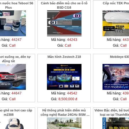
n nước hoa Tebool S6
Cảnh báo điểm mù cho xe ô tô
Cốp nóc TEK Pro
Plus
BSD CG8
 hàng:
44247
Mã hàng:
44243
Mã hàng:
443
Giá:
Call
Giá:
Call
Giá:
Call
ơi xuống xe, đèn tự
Màn hình Zestech Z18
Mobileye 63
động tắt
 hàng:
44647
Mã hàng:
44542
Mã hàng:
439
Giá:
Call
Giá:
8,500,000 đ
Giá:
Call
o ghế xe hơi cao cấp
Hệ thống phát hiện điểm mù
Video Bậc điện, bệ bư
m2308
công nghệ Radar 24GHz BSM -
loại xe tại ThanhB
01M