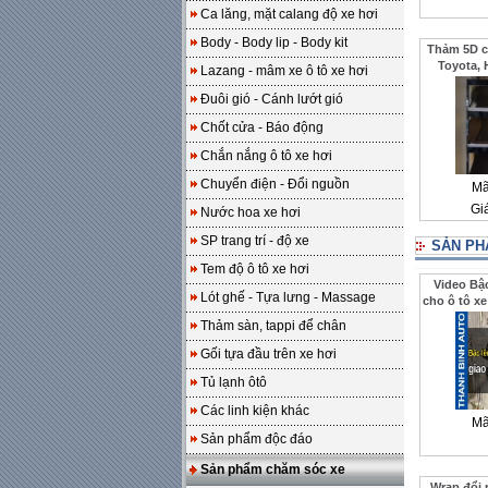
Ca lăng, mặt calang độ xe hơi
Body - Body lip - Body kit
Thảm 5D ca
Toyota, 
Lazang - mâm xe ô tô xe hơi
Đuôi gió - Cánh lướt gió
Chốt cửa - Báo động
Chắn nắng ô tô xe hơi
Chuyển điện - Đổi nguồn
Mã
Gi
Nước hoa xe hơi
SP trang trí - độ xe
SẢN PH
Tem độ ô tô xe hơi
Video Bậ
Lót ghế - Tựa lưng - Massage
cho ô tô xe
cho khách
Thảm sàn, tappi để chân
Gối tựa đầu trên xe hơi
Tủ lạnh ôtô
Các linh kiện khác
Mã
Sản phẩm độc đáo
Sản phẩm chăm sóc xe
Wrap đổi 