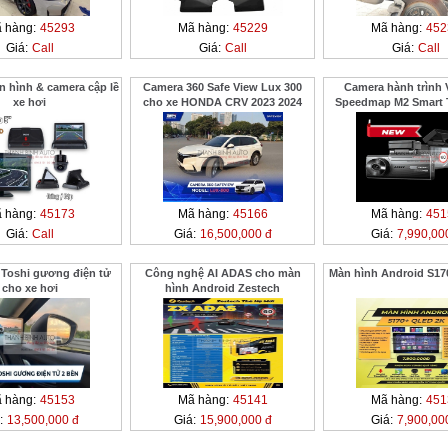
 hàng:
45293
Mã hàng:
45229
Mã hàng:
452
Giá:
Call
Giá:
Call
Giá:
Call
hình & camera cập lề
Camera 360 Safe View Lux 300
Camera hành trình 
xe hơi
cho xe HONDA CRV 2023 2024
Speedmap M2 Smart 
Drive
 hàng:
45173
Mã hàng:
45166
Mã hàng:
451
Giá:
Call
Giá:
16,500,000 đ
Giá:
7,990,00
 Toshi gương điện tử
Công nghệ AI ADAS cho màn
Màn hình Android S17
cho xe hơi
hình Android Zestech
 hàng:
45153
Mã hàng:
45141
Mã hàng:
451
:
13,500,000 đ
Giá:
15,900,000 đ
Giá:
7,900,00