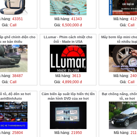
 hàng:
43351
Mã hàng:
41343
Mã hàng:
412
Giá:
Call
Giá:
6,500,000 đ
Giá:
Call
ấp ghế chỉnh điện cho
LLumar - Phim cách nhiệt cho
Máy bơm lốp mini cho 
c xe bán thiếu
ôtô - Made in USA
tô nhiều loạ
 hàng:
38487
Mã hàng:
3613
Mã hàng:
240
Giá:
Call
Giá:
4,899,000 đ
Giá:
Call
ô tô, độ đèn xe hơi
Cảm biến áp suất lốp hiển thị lên
Bạt chống nắng, chố
hanhBinhAuto
màn hình DVD của xe hơi
tô, xe hơi
 hàng:
25804
Mã hàng:
21950
Mã hàng:
211