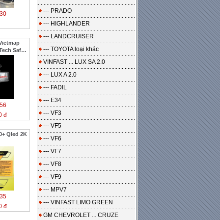
--- PRADO
30
--- HIGHLANDER
--- LANDCRUISER
Vietmap
--- TOYOTA loại khác
Tech Safe
VINFAST ... LUX SA 2.0
--- LUX A 2.0
--- FADIL
--- E34
56
--- VF3
0 đ
--- VF5
0+ Qled 2K
--- VF6
--- VF7
--- VF8
--- VF9
--- MPV7
35
--- VINFAST LIMO GREEN
0 đ
GM CHEVROLET ... CRUZE