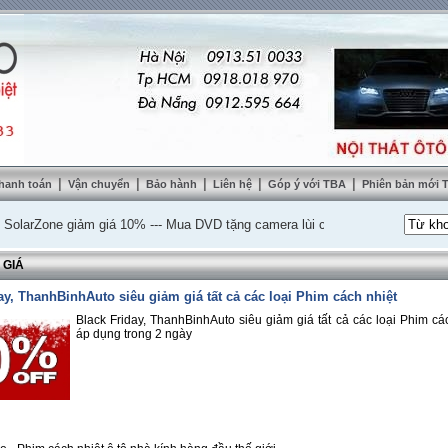
|
|
|
|
|
hanh toán
Vận chuyển
Bảo hành
Liên hệ
Góp ý với TBA
Phiên bản mới
Zone giảm giá 10%
---
Mua DVD tặng camera lùi cao cấp
---
Lắp nệm ghế da th
 GIÁ
ay, ThanhBinhAuto siêu giảm giá tất cả các loại Phim cách nhiệt
Black Friday, ThanhBinhAuto siêu giảm giá tất cả các loại Phim các
áp dụng trong 2 ngày