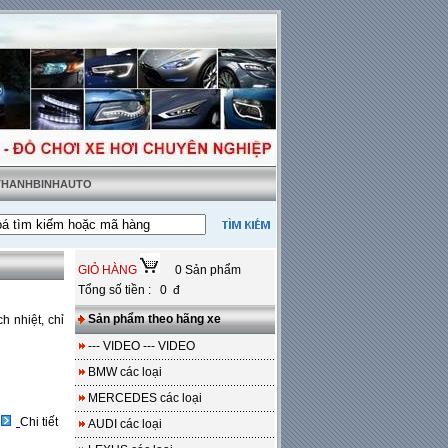
 THANHBINHAUTO
ật tặng sàn da
---
Miễn phí 100% công lắp đặt
GIỎ HÀNG
0 Sản phẩm
Tổng số tiền : 0 đ
Sản phẩm theo hãng xe
h nhiệt, chỉ
--- VIDEO --- VIDEO
BMW các loại
MERCEDES các loại
Chi tiết
AUDI các loại