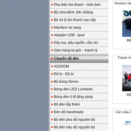
Khuếch tá
Phụ kiện âm thanh - hình ảnh
Bộ chia kênh, ĐK vôlăng
Bộ xử lý âm thanh cao cấp
Interface xe sang
Adapter USB - Ipod
Mã
Dây loa, dây nguồn, cầu chì
Gian hàng ký gửi – thanh lý
Thảnh th
Chuyên độ đèn
AOZOOM
Độ bi - Độ bi
Bộ bóng Xenon
Bóng đèn LED Lumileds
Mã
Bóng đèn ô tô tăng sáng
Bộ đèn lắp thêm
Đèn độ handmade
Các mẫu á
Bộ đèn pha độ nguyên bộ
Bộ đèn hậu độ nguyên bộ