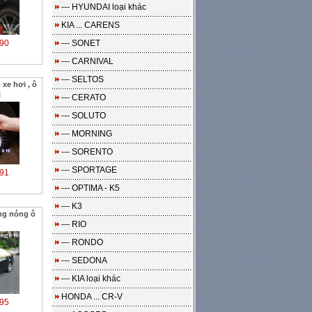
--- HYUNDAI loại khác
KIA ... CARENS
90
--- SONET
--- CARNIVAL
--- SELTOS
xe hơi , ô
i
--- CERATO
--- SOLUTO
--- MORNING
--- SORENTO
--- SPORTAGE
91
--- OPTIMA - K5
--- K3
ng nóng ô
--- RIO
--- RONDO
--- SEDONA
--- KIA loại khác
HONDA ... CR-V
95