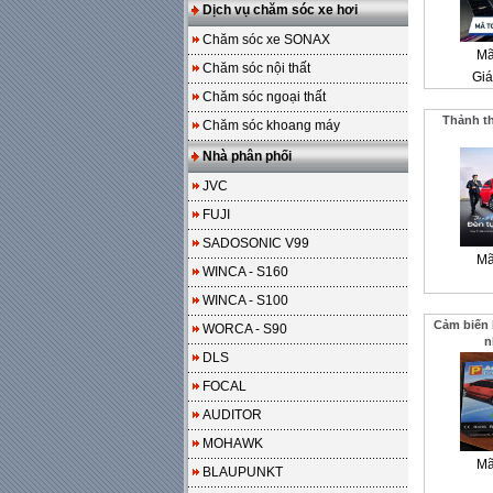
Dịch vụ chăm sóc xe hơi
Chăm sóc xe SONAX
Mã
Chăm sóc nội thất
Giá
Chăm sóc ngoại thất
Thảnh th
Chăm sóc khoang máy
Nhà phân phối
JVC
FUJI
SADOSONIC V99
Mã
WINCA - S160
WINCA - S100
Cảm biến l
WORCA - S90
n
DLS
FOCAL
AUDITOR
MOHAWK
Mã
BLAUPUNKT