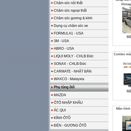
Chăm sóc nội thất
Vintag
Chăm sóc ngoại thất
Chăm sóc gương & kính
Dụng cụ chăm sóc xe
FORMULA1 - USA
Mã
3M - USA
ABRO - USA
Combo màn 
LIQUI MOLY - CHLB Đức
SONAX - CHLB Đức
CARMATE - NHẬT BẢN
WAXCO - Malayxia
Phụ tùng ôtô
Mã
MAZDA
ÔTÔ NHẬP KHẨU
Màn hình
ẮC QUI
KÍNH ÔTÔ
ĐÈN - GƯƠNG ÔTÔ