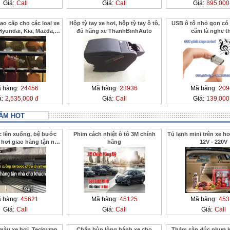
Giá:
Call
Giá:
Call
Giá:
895,000
o cấp cho các loại xe
Hộp tỳ tay xe hơi, hộp tỳ tay ô tô,
USB ô tô nhỏ gọn có 
Hyundai, Kia, Mazda,
đủ hãng xe ThanhBinhAuto
cắm là nghe t
Ford
 hàng:
24456
Mã hàng:
23936
Mã hàng:
209
á:
2,535,000 đ
Giá:
Call
Giá:
139,000
ẨM HOT
c lên xuống, bệ bước
Phim cách nhiệt ô tô 3M chính
Tủ lạnh mini trên xe hơ
 hơi giao hàng tận nhà
hãng
12V - 220V
 ở xa ThanhBinhAuto
 hàng:
45621
Mã hàng:
45125
Mã hàng:
453
Giá:
Call
Giá:
Call
Giá:
Call
màu xe hơi, Teckwrap
Chắn bùn lòng bánh xe cho
Thảm sàn đúc nhựa 