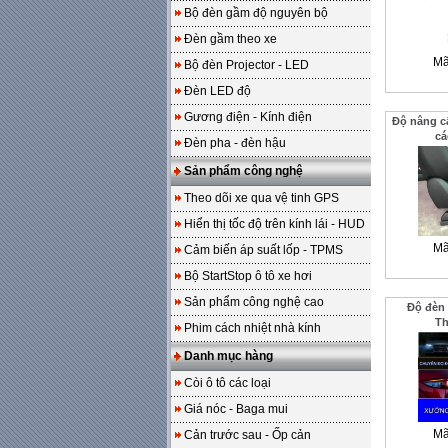
Bộ đèn gầm độ nguyên bộ
Đèn gầm theo xe
Mã
Bộ đèn Projector - LED
Đèn LED độ
Gương điện - Kính điện
Độ nâng c
cá
Đèn pha - đèn hậu
Sản phẩm công nghệ
Theo dõi xe qua vệ tinh GPS
Hiển thị tốc độ trên kính lái - HUD
Mã
Cảm biến áp suất lốp - TPMS
Bộ StartStop ô tô xe hơi
Sản phẩm công nghệ cao
Độ đèn 
T
Phim cách nhiệt nhà kính
Danh mục hàng
Còi ô tô các loại
Giá nóc - Baga mui
Mã
Cản trước sau - Ốp cản