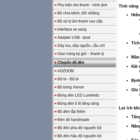
Phụ kiện âm thanh - hình ảnh
Tính năng 
Bộ chia kênh, ĐK vôlăng
Hiển
Bộ xử lý âm thanh cao cấp
Interface xe sang
Adapter USB - Ipod
Tích
Dây loa, dây nguồn, cầu chì
Gian hàng ký gửi – thanh lý
Màn
Chuyên độ đèn
Kết 
AOZOOM
Độ bi - Độ bi
Định
Bộ bóng Xenon
Ghi 
Bóng đèn LED Lumileds
Bóng đèn ô tô tăng sáng
Lợi ích kh
Bộ đèn lắp thêm
Tăng
Đèn độ handmade
Nâng
Bộ đèn pha độ nguyên bộ
Bộ đèn hậu độ nguyên bộ