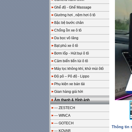
Ghế độ - Ghế Massage
Giường hơi , nệm hơi ô tô
Bậc bệ bước chân
Chống ồn xe ô tô
Da bọc vô lăng
Bạt phủ xe ô tô
Bơm lốp - Hút bụi ô tô
Cảm biến tiến lùi ô tô
Máy lọc không khí, khử mùi ôtô
Độ pô – Pô độ - Lippo
Phụ kiện xe bán tải
Gian hàng giá hời
Âm thanh & Hình ảnh
--- ZESTECH
--- WINCA
--- GOTECH
Thông tin
--- KOVAR