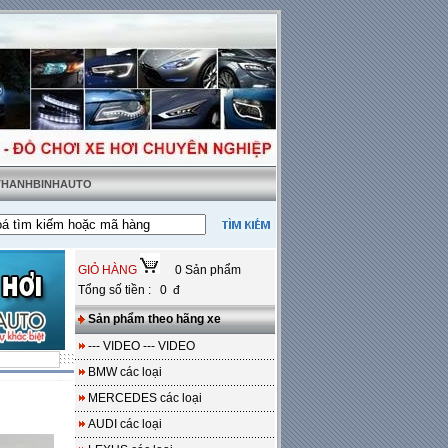
 THANHBINHAUTO
 tặng sàn da
---
Miễn phí 100% công lắp đặt
GIỎ HÀNG
0 Sản phẩm
Tổng số tiền : 0 đ
Sản phẩm theo hãng xe
--- VIDEO --- VIDEO
BMW các loại
MERCEDES các loại
AUDI các loại