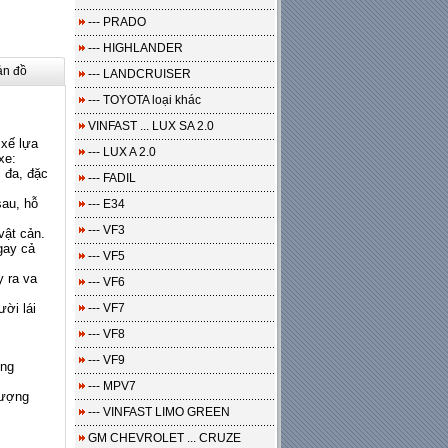
--- PRADO
--- HIGHLANDER
ản đồ
--- LANDCRUISER
--- TOYOTA loại khác
VINFAST ... LUX SA 2.0
 xế lựa
--- LUX A 2.0
xe:
 đa, đặc
--- FADIL
sau, hỗ
--- E34
--- VF3
vật cản.
gay cả
--- VF5
y ra va
--- VF6
ười lái
--- VF7
--- VF8
--- VF9
ơng
--- MPV7
lượng
--- VINFAST LIMO GREEN
GM CHEVROLET ... CRUZE