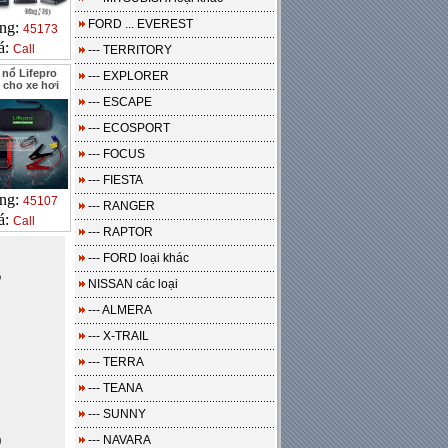
FORD ... EVEREST
ng:
45173
á:
Call
--- TERRITORY
 nổ Lifepro
--- EXPLORER
 cho xe hơi
--- ESCAPE
--- ECOSPORT
--- FOCUS
--- FIESTA
ng:
45107
--- RANGER
á:
Call
--- RAPTOR
--- FORD loại khác
o
NISSAN các loại
--- ALMERA
--- X-TRAIL
--- TERRA
--- TEANA
--- SUNNY
--- NAVARA
0