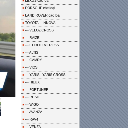
LEXUS các loại
PORSCHE các loại
LAND ROVER các loại
TOYOTA ... INNOVA
--- VELOZ CROSS
--- RAIZE
--- COROLLA CROSS
--- ALTIS
--- CAMRY
--- VIOS
--- YARIS - YARIS CROSS
--- HILUX
--- FORTUNER
--- RUSH
--- WIGO
--- AVANZA
--- RAV4
--- VENZA