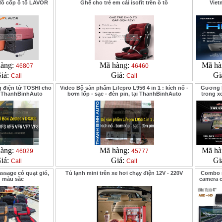
ồ cốp ô tô LAVOR
Ghế cho trẻ em cài isofit trên ô tô
Viet
àng:
Mã hàng:
Mã hà
46807
46460
iá:
Giá:
Gi
Call
Call
 điện tử TOSHI cho
Video Bộ sản phẩm Lifepro L956 4 in 1 : kích nổ -
Gương h
ại ThanhBinhAuto
bơm lốp - sạc - đèn pin, tại ThanhBinhAuto
trong x
àng:
Mã hàng:
Mã hà
46029
45777
iá:
Giá:
Gi
Call
Call
ssage có quạt gió,
Tủ lạnh mini trên xe hơi chạy điện 12V - 220V
Combo 
 màu sắc
camera c