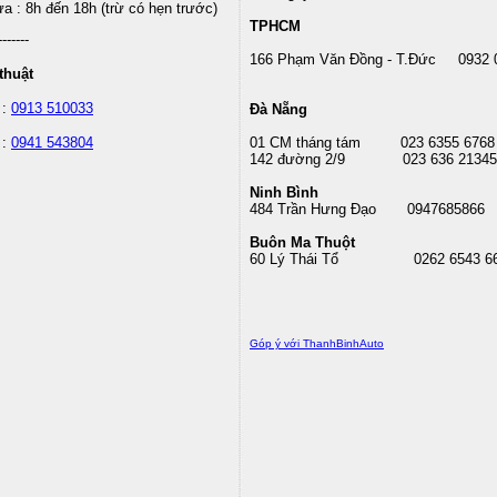
 : 8h đến 18h (trừ có hẹn trước)
TPHCM
-------
166 Phạm Văn Đồng - T.Đức 0932 
thuật
 :
0913 510033
Đà Nẵng
 :
0941 543804
01 CM tháng tám
023 6355 6768
142 đường 2/9 023 636 21345
Ninh Bình
484 Trần Hưng Đạo 0947685866
Buôn Ma Thuột
60 Lý Thái Tổ
0262 6543 6
Góp ý với ThanhBinhAuto