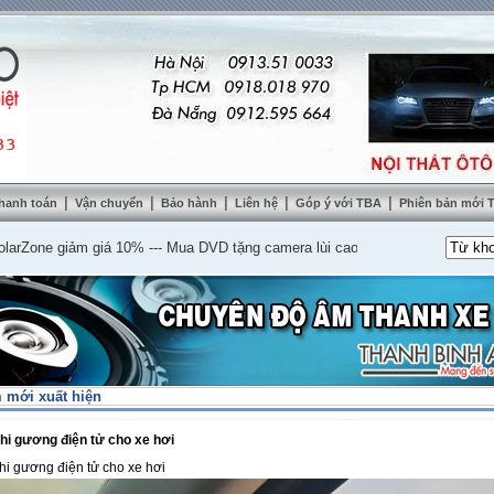
|
|
|
|
|
hanh toán
Vận chuyển
Bảo hành
Liên hệ
Góp ý với TBA
Phiên bản mới
ne giảm giá 10%
---
Mua DVD tặng camera lùi cao cấp
---
Lắp nệm ghế da thật
 mới xuất hiện
hi gương điện tử cho xe hơi
hi gương điện tử cho xe hơi