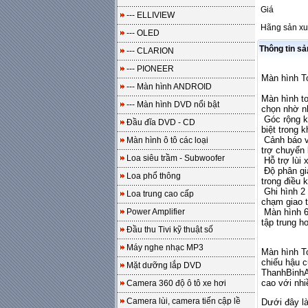
Giá
--- ELLIVIEW
Hãng sản xu
--- OLED
Thông tin s
--- CLARION
--- PIONEER
Màn hình T
--- Màn hình ANDROID
Màn hình to
--- Màn hình DVD nổi bật
chọn nhờ nh
Góc rộng kh
Đầu đĩa DVD - CD
biệt trong 
Cảnh báo v
Màn hình ô tô các loại
trợ chuyển 
Loa siêu trầm - Subwoofer
Hỗ trợ lùi 
Độ phân giả
Loa phổ thông
trong điều k
Ghi hình 2 
Loa trung cao cấp
chạm giao 
Power Amplifier
Màn hình 6 
tập trung h
Đầu thu Tivi kỹ thuật số
Máy nghe nhạc MP3
Màn hình To
chiếu hậu c
Mặt dưỡng lắp DVD
ThanhBinhA
cao với nhi
Camera 360 độ ô tô xe hơi
Camera lùi, camera tiến cập lề
Dưới đây là