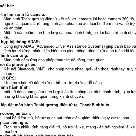
nổi bật:
 thị hình ảnh từ camera:
Màn hình Toshi gương điện tử kết nối với camera lùi hoặc camera 360 độ,
người lái quan sát rõ ràng hình ảnh phía sau xe, loại bỏ điểm mù và hỗ trợ 
xe an toàn.
Một số sản phẩm còn tích hợp camera hành trình, ghi lại hành trình di chu
xe.
 hợp hệ thống ADAS:
Công nghệ ADAS (Advanced Driver Assistance Systems) giúp cảnh báo v
lệch làn đường, nhận diện biển báo giao thông, tăng cường an toàn khi lái 
 hình cảm ứng:
Màn hình cảm ứng cho phép thao tác dễ dàng, trực quan.
nối đa phương tiện:
Kết nối Bluetooth, Wi-Fi, cho phép nghe nhạc, gọi điện thoại rảnh tay, truy 
internet.
 vị GPS:
Tích hợp bản đồ dẫn đường, hỗ trợ tìm đường dễ dàng.
hình hành trình:
một số dòng sản phẩm tích hợp luôn tính năng ghi hình hành trình, giúp lưu
những khoảng khắc quan trọng khi di chuyển.
i lắp đặt màn hình Toshi gương điện tử tại ThanhBinhAuto:
 cường an toàn:
Loại bỏ điểm mù, hỗ trợ quan sát toàn diện, giảm thiểu nguy cơ tai nạn.
 cao tiện nghi:
Tích hợp nhiều tính năng giải trí, hỗ trợ lái xe, mang đến trải nghiệm lái xe
mái hơn.