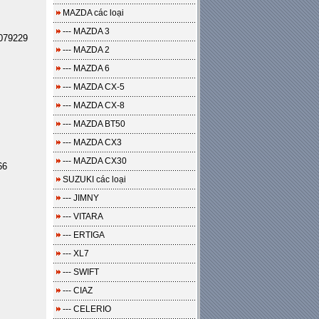
MAZDA các loại
--- MAZDA 3
079229
--- MAZDA 2
--- MAZDA 6
--- MAZDA CX-5
--- MAZDA CX-8
--- MAZDA BT50
--- MAZDA CX3
--- MAZDA CX30
66
SUZUKI các loại
--- JIMNY
--- VITARA
--- ERTIGA
--- XL7
--- SWIFT
--- CIAZ
--- CELERIO