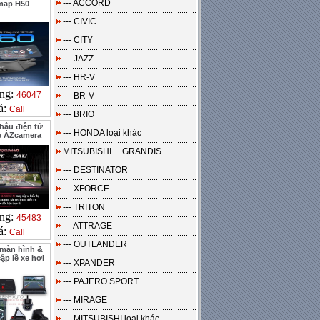
--- ACCORD
map H50
--- CIVIC
--- CITY
--- JAZZ
--- HR-V
ng:
46047
--- BR-V
á:
Call
--- BRIO
ậu điện tử
--- HONDA loại khác
e AZcamera
MITSUBISHI ... GRANDIS
--- DESTINATOR
--- XFORCE
--- TRITON
ng:
45483
--- ATTRAGE
á:
Call
--- OUTLANDER
màn hình &
ập lề xe hơi
--- XPANDER
--- PAJERO SPORT
--- MIRAGE
--- MITSUBISHI loại khác