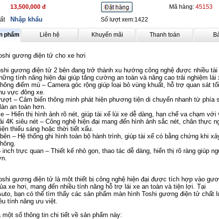
13,500,000 đ
Mã hàng:
45153
Nhập khẩu
ất
Số lượt xem:1422
ản phẩm
Liên hệ
Khuyến mãi
Thanh toán
B
oshi gương điện tử cho xe hơi
shi gương điện tử 2 bên đang trở thành xu hướng công nghệ được nhiều tài
ững tính năng hiện đại giúp tăng cường an toàn và nâng cao trải
nghiệm lái 
ông điểm mù – Camera góc rộng giúp loại bỏ vùng khuất, hỗ trợ quan sát tối
khu vực đông xe.
ượt – Cảm biến thông minh phát hiện phương tiện di chuyển nhanh từ phía 
làn an toàn hơn.
xe – Hiển thị hình ảnh rõ nét, giúp tài xế lùi xe dễ dàng, hạn chế va chạm với 
i 4K siêu nét – Công nghệ hiện đại mang đến hình ảnh sắc nét, chân thực n
iện thiếu sáng hoặc thời tiết xấu.
bên – Hệ thống ghi hình toàn bộ hành trình, giúp tài xế có bằng chứng khi xả
thông.
inch trực quan – Thiết kế nhỏ gọn, thao tác dễ dàng, hiển thị rõ ràng giúp ng
ơn.
shi gương điện tử là một thiết bị công nghệ hiện đại được tích hợp vào gư
ủa xe hơi, mang đến nhiều tính năng hỗ trợ lái xe an toàn và tiện lợi. Tại
uto, bạn có thể tìm thấy các sản phẩm màn hình Toshi gương điện tử chất 
ều tính năng ưu việt.
 một số thông tin chi tiết về sản phẩm này: