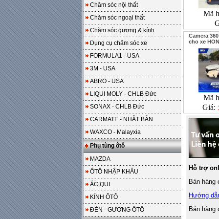
Chăm sóc nội thất
Mã h
Chăm sóc ngoại thất
G
Chăm sóc gương & kính
Camera 360
cho xe HON
Dụng cụ chăm sóc xe
FORMULA1 - USA
3M - USA
ABRO - USA
LIQUI MOLY - CHLB Đức
Mã h
SONAX - CHLB Đức
Giá:
CARMATE - NHẬT BẢN
WAXCO - Malayxia
Phụ tùng ôtô
MAZDA
Hỗ trợ on
ÔTÔ NHẬP KHẨU
Bán hàng o
ẮC QUI
Hướng dẫ
KÍNH ÔTÔ
Bán hàng 
ĐÈN - GƯƠNG ÔTÔ