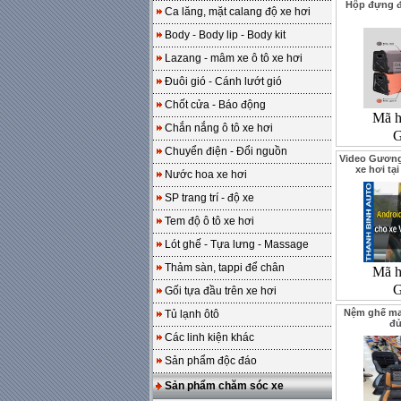
Hộp đựng đ
Ca lăng, mặt calang độ xe hơi
Body - Body lip - Body kit
Lazang - mâm xe ô tô xe hơi
Đuôi gió - Cánh lướt gió
Chốt cửa - Báo động
Mã h
Chắn nắng ô tô xe hơi
G
Chuyển điện - Đổi nguồn
Video Gương
xe hơi t
Nước hoa xe hơi
SP trang trí - độ xe
Tem độ ô tô xe hơi
Lót ghế - Tựa lưng - Massage
Thảm sàn, tappi để chân
Mã h
G
Gối tựa đầu trên xe hơi
Nệm ghế ma
Tủ lạnh ôtô
đủ
Các linh kiện khác
Sản phẩm độc đáo
Sản phẩm chăm sóc xe