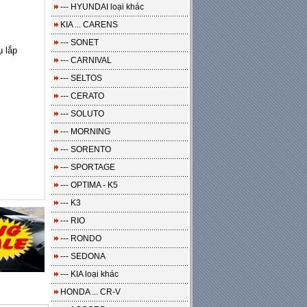
--- HYUNDAI loại khác
KIA ... CARENS
--- SONET
ụ lắp
--- CARNIVAL
--- SELTOS
--- CERATO
--- SOLUTO
--- MORNING
--- SORENTO
--- SPORTAGE
--- OPTIMA - K5
--- K3
--- RIO
--- RONDO
--- SEDONA
--- KIA loại khác
HONDA ... CR-V