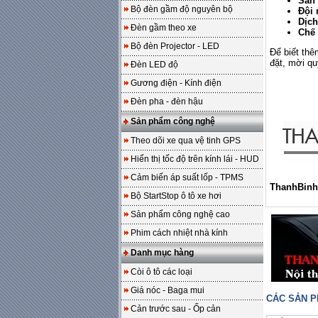
Sản 
Bộ đèn gầm độ nguyên bộ
Đội 
Dịch
Đèn gầm theo xe
Chế 
Bộ đèn Projector - LED
Để biết thê
đặt, mời qu
Đèn LED độ
Gương điện - Kính điện
Đèn pha - đèn hậu
Sản phẩm công nghệ
Theo dõi xe qua vệ tinh GPS
Hiển thị tốc độ trên kính lái - HUD
Cảm biến áp suất lốp - TPMS
ThanhBinh
Bộ StartStop ô tô xe hơi
Sản phẩm công nghệ cao
Phim cách nhiệt nhà kính
Danh mục hàng
Còi ô tô các loại
Giá nóc - Baga mui
CÁC SẢN 
Cản trước sau - Ốp cản