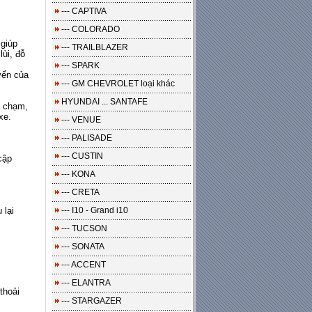
--- CAPTIVA
--- COLORADO
 giúp
--- TRAILBLAZER
lùi, đỗ
--- SPARK
yển của
--- GM CHEVROLET loại khác
HYUNDAI ... SANTAFE
a chạm,
xe.
--- VENUE
--- PALISADE
--- CUSTIN
cập
--- KONA
--- CRETA
 lại
--- I10 - Grand i10
--- TUCSON
--- SONATA
--- ACCENT
--- ELANTRA
 thoải
--- STARGAZER