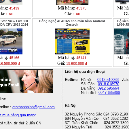
àng:
Mã hàng:
Mã hà
45439
45375
iá:
Giá:
Gi
Call
Call
 Safe View Lux 300
Công nghệ AI ADAS cho màn hình Android
Bộ kích
DA CRV 2023 2024
Zestech
L686-JS
àng:
Mã hàng:
Mã hà
45166
45141
Giá:
Gi
16,500,000 đ
15,900,000 đ
Liên hệ qua điện thoại
Hotline
: Hà nội
0913 510033
Zal
Sài Gòn
0918 018970
Đà Nẵng
0912 595664
Ninh Bình
0947 685866
line
Hà Nội
nline :
otothanhbinh@gmail.com
32 Nguyễn Phong Sắc 024 3793 2190
n mua hàng qua mạng
684 Nguyễn Văn Cừ 024 3652 1282
371 Trần Khát Chân 024 3972 7399
cả tuần, từ thứ 2 đến CN
623 Nguyễn Trãi 024 3552 198