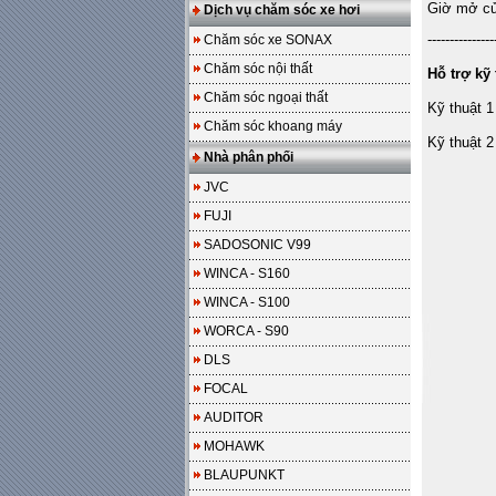
Giờ mở cửa
Dịch vụ chăm sóc xe hơi
---------------
Chăm sóc xe SONAX
Chăm sóc nội thất
Hỗ trợ kỹ 
Chăm sóc ngoại thất
Kỹ thuật 1
Chăm sóc khoang máy
Kỹ thuật 2
Nhà phân phối
JVC
FUJI
SADOSONIC V99
WINCA - S160
WINCA - S100
WORCA - S90
DLS
FOCAL
AUDITOR
MOHAWK
BLAUPUNKT