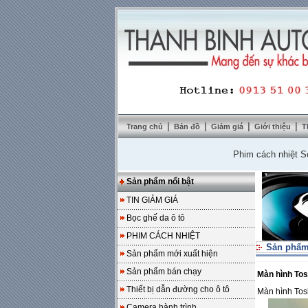
|
|
|
|
Trang chủ
Bản đồ
Giảm giá
Giới thiệu
T
Phim cách nhiệt SolarZo
Sản phẩm nổi bật
TIN GIẢM GIÁ
Bọc ghế da ô tô
PHIM CÁCH NHIỆT
Sản phẩm
Sản phẩm mới xuất hiện
Sản phẩm bán chạy
Màn hình Tos
Thiết bị dẫn đường cho ô tô
Màn hình Tos
Camera hành trình