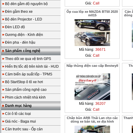
Giá:
Call
Bộ đèn gầm độ nguyên bộ
Đèn gầm theo xe
Ốp cua lốp xe MAZDA BT50 2020
Cản â
m015
dòng 
Bộ đèn Projector - LED
Đèn LED độ
Gương điện - Kính điện
Đèn pha - đèn hậu
Mã hàng:
36671
Sản phẩm công nghệ
Giá:
Call
Theo dõi xe qua vệ tinh GPS
Nắp thùng điện cao cấp Bestwyll
Th
Hiển thị tốc độ trên kính lái - HUD
Cảm biến áp suất lốp - TPMS
Bộ StartStop ô tô xe hơi
Sản phẩm công nghệ cao
Phim cách nhiệt nhà kính
Mã hàng:
36207
Danh mục hàng
Giá:
Call
Còi ô tô các loại
Chắn bùn ARB Thái Lan cho các
Thanh
Giá nóc - Baga mui
dòng xe bán tải, xe địa hình
Cản trước sau - Ốp cản