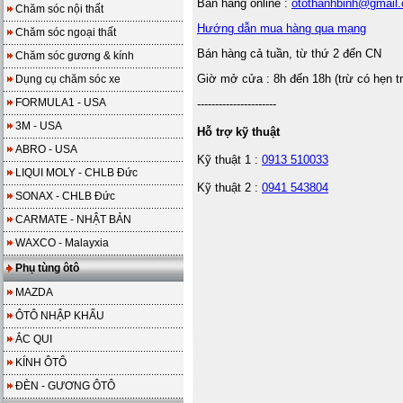
Bán hàng online :
otothanhbinh@gmail
Chăm sóc nội thất
Hướng dẫn mua hàng qua mạng
Chăm sóc ngoại thất
Bán hàng cả tuần, từ thứ 2 đến CN
Chăm sóc gương & kính
Giờ mở cửa : 8h đến 18h (trừ có hẹn t
Dụng cụ chăm sóc xe
FORMULA1 - USA
----------------------
3M - USA
Hỗ trợ kỹ thuật
ABRO - USA
Kỹ thuật 1 :
0913 510033
LIQUI MOLY - CHLB Đức
Kỹ thuật 2 :
0941 543804
SONAX - CHLB Đức
CARMATE - NHẬT BẢN
WAXCO - Malayxia
Phụ tùng ôtô
MAZDA
ÔTÔ NHẬP KHẨU
ẮC QUI
KÍNH ÔTÔ
ĐÈN - GƯƠNG ÔTÔ