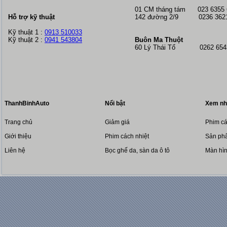
01 CM tháng tám
023 6355
Hỗ trợ kỹ thuật
142 đường 2/9 0236 362
Kỹ thuật 1 :
0913 510033
Kỹ thuật 2 :
0941 543804
Buôn Ma Thuột
60 Lý Thái Tổ 0262 6543
ThanhBinhAuto
Nổi bật
Xem nh
Trang chủ
Giảm giá
Phim cá
Giới thiệu
Phim cách nhiệt
Sản phẩ
Liên hệ
Bọc ghế da, sàn da ô tô
Màn hì