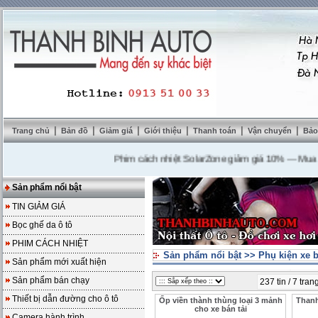
|
|
|
|
|
|
Trang chủ
Bản đồ
Giảm giá
Giới thiệu
Thanh toán
Vận chuyển
Bảo
Phim cách nhiệt SolarZone giảm giá 10%
---
Mua DVD t
Sản phẩm nổi bật
TIN GIẢM GIÁ
Bọc ghế da ô tô
PHIM CÁCH NHIỆT
Sản phẩm nổi bật
>>
Phụ kiện xe b
Sản phẩm mới xuất hiện
Sản phẩm bán chạy
237 tin / 7 tran
Thiết bị dẫn đường cho ô tô
Ốp viền thành thùng loại 3 mảnh
Thanh
cho xe bán tải
Camera hành trình