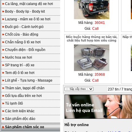
Ca lăng, mặt calang độ xe hơi
Body - Body lip - Body kit
Lazang - mâm xe ô tô xe hơi
Mã hàng:
36041
Đuôi gió - Cánh lướt gió
Giá:
Call
Chốt cửa - Báo động
Móc buộc hàng thùng xe bán tải,
Nắp t
chất liệu full hợp kim siêu cứng
Chắn nắng ô tô xe hơi
Chuyển điện - Đổi nguồn
Nước hoa xe hơi
SP trang trí - độ xe
Tem độ ô tô xe hơi
Mã hàng:
35968
Lót ghế - Tựa lưng - Massage
Giá:
Call
Thảm sàn, tappi để chân
237 tin / 7 tran
Gối tựa đầu trên xe hơi
Tủ lạnh ôtô
Các linh kiện khác
Sản phẩm độc đáo
Hỗ trợ online
Sản phẩm chăm sóc xe