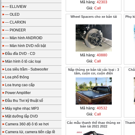
Mã hàng:
42303
--- ELLIVIEW
Giá:
Call
--- OLED
Wheel Spacers cho xe bán tải
Phụ ki
--- CLARION
--- PIONEER
--- Màn hình ANDROID
--- Màn hình DVD nổi bật
Đầu đĩa DVD - CD
Mã hàng:
40880
Giá:
Call
Màn hình ô tô các loại
Loa siêu trầm - Subwoofer
Nắp thùng xe bán tải các loại : 3
Chắ
tấm, cuộn cơ, cuộn điện
Loa phổ thông
Loa trung cao cấp
Power Amplifier
Đầu thu Tivi kỹ thuật số
Mã hàng:
40532
Máy nghe nhạc MP3
Giá:
Call
Mặt dưỡng lắp DVD
Các mẫu thanh thể thao thùng xe
Thanh
Camera 360 độ ô tô xe hơi
bán tải 2021 2022
Camera lùi, camera tiến cập lề