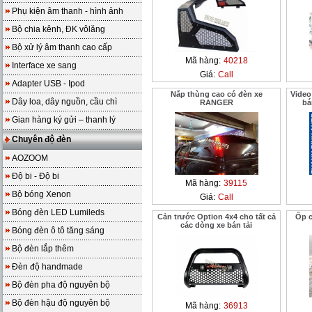
Phụ kiện âm thanh - hình ảnh
Bộ chia kênh, ĐK vôlăng
Bộ xử lý âm thanh cao cấp
Mã hàng:
40218
Interface xe sang
Giá:
Call
Adapter USB - Ipod
Nắp thùng cao có đèn xe
Video
Dây loa, dây nguồn, cầu chì
RANGER
bá
Gian hàng ký gửi – thanh lý
Chuyên độ đèn
AOZOOM
Độ bi - Độ bi
Mã hàng:
39115
Bộ bóng Xenon
Giá:
Call
Bóng đèn LED Lumileds
Cản trước Option 4x4 cho tất cả
Ốp 
các dòng xe bán tải
Bóng đèn ô tô tăng sáng
Bộ đèn lắp thêm
Đèn độ handmade
Bộ đèn pha độ nguyên bộ
Bộ đèn hậu độ nguyên bộ
Mã hàng:
36913