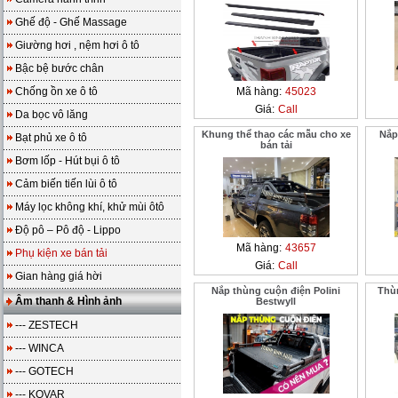
Ghế độ - Ghế Massage
Giường hơi , nệm hơi ô tô
Bậc bệ bước chân
Chống ồn xe ô tô
Mã hàng:
45023
Giá:
Call
Da bọc vô lăng
Khung thể thao các mẫu cho xe
Nắp
Bạt phủ xe ô tô
bán tải
Bơm lốp - Hút bụi ô tô
Cảm biến tiến lùi ô tô
Máy lọc không khí, khử mùi ôtô
Độ pô – Pô độ - Lippo
Mã hàng:
43657
Phụ kiện xe bán tải
Giá:
Call
Gian hàng giá hời
Nắp thùng cuộn điện Polini
Thùn
Âm thanh & Hình ảnh
Bestwyll
--- ZESTECH
--- WINCA
--- GOTECH
--- KOVAR