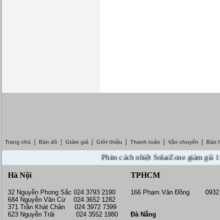
|
|
|
|
|
|
Trang chủ
Bản đồ
Giảm giá
Giới thiệu
Thanh toán
Vận chuyển
Bảo 
Phim cách nhiệt SolarZone giảm giá 10% --
Hà Nội
TPHCM
32 Nguyễn Phong Sắc 024 3793 2190
166 Phạm Văn Đồng 0932 
684 Nguyễn Văn Cừ 024 3652 1282
371 Trần Khát Chân 024 3972 7399
623 Nguyễn Trãi 024 3552 1980
Đà Nẵng