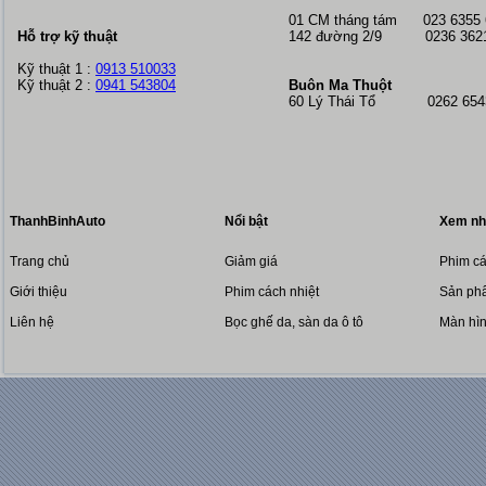
01 CM tháng tám
023 6355
Hỗ trợ kỹ thuật
142 đường 2/9 0236 362
Kỹ thuật 1 :
0913 510033
Kỹ thuật 2 :
0941 543804
Buôn Ma Thuột
60 Lý Thái Tổ 0262 6543
ThanhBinhAuto
Nổi bật
Xem nh
Trang chủ
Giảm giá
Phim cá
Giới thiệu
Phim cách nhiệt
Sản phẩ
Liên hệ
Bọc ghế da, sàn da ô tô
Màn hì