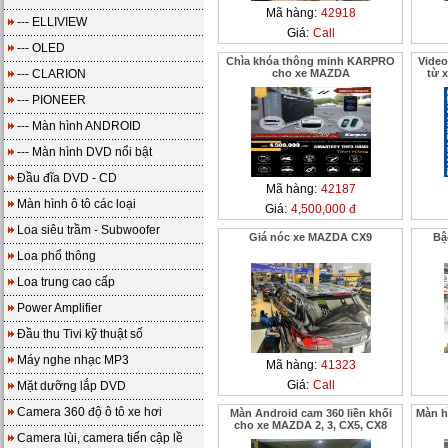
Mã hàng:
42918
--- ELLIVIEW
Giá:
Call
--- OLED
Chìa khóa thông minh KARPRO
Video
--- CLARION
cho xe MAZDA
từ 
--- PIONEER
--- Màn hình ANDROID
--- Màn hình DVD nổi bật
Đầu đĩa DVD - CD
Mã hàng:
42187
Màn hình ô tô các loại
Giá:
4,500,000 đ
Loa siêu trầm - Subwoofer
Giá nóc xe MAZDA CX9
Bậ
Loa phổ thông
Loa trung cao cấp
Power Amplifier
Đầu thu Tivi kỹ thuật số
Máy nghe nhạc MP3
Mã hàng:
41323
Giá:
Call
Mặt dưỡng lắp DVD
Camera 360 độ ô tô xe hơi
Màn Android cam 360 liền khối
Màn h
cho xe MAZDA 2, 3, CX5, CX8
Camera lùi, camera tiến cập lề