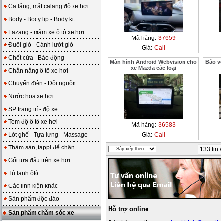
Ca lăng, mặt calang độ xe hơi
Body - Body lip - Body kit
Lazang - mâm xe ô tô xe hơi
Mã hàng:
37659
Đuôi gió - Cánh lướt gió
Giá:
Call
Chốt cửa - Báo động
Màn hình Android Webvision cho
Bảo v
xe Mazda các loại
Chắn nắng ô tô xe hơi
Chuyển điện - Đổi nguồn
Nước hoa xe hơi
SP trang trí - độ xe
Tem độ ô tô xe hơi
Mã hàng:
36583
Lót ghế - Tựa lưng - Massage
Giá:
Call
Thảm sàn, tappi để chân
133 tin 
Gối tựa đầu trên xe hơi
Tủ lạnh ôtô
Các linh kiện khác
Sản phẩm độc đáo
Hỗ trợ online
Sản phẩm chăm sóc xe