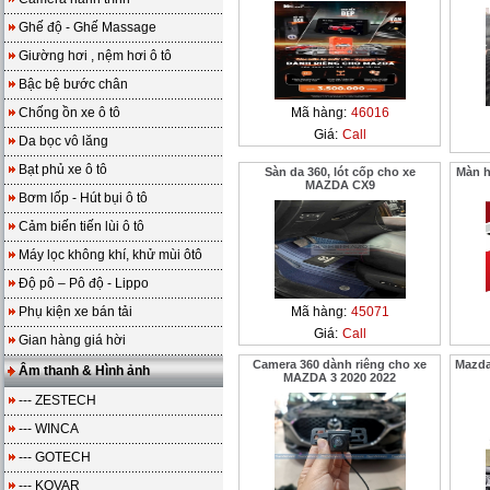
Ghế độ - Ghế Massage
Giường hơi , nệm hơi ô tô
Bậc bệ bước chân
Chống ồn xe ô tô
Mã hàng:
46016
Giá:
Call
Da bọc vô lăng
Bạt phủ xe ô tô
Sàn da 360, lót cốp cho xe
Màn h
MAZDA CX9
Bơm lốp - Hút bụi ô tô
Cảm biến tiến lùi ô tô
Máy lọc không khí, khử mùi ôtô
Độ pô – Pô độ - Lippo
Phụ kiện xe bán tải
Mã hàng:
45071
Giá:
Call
Gian hàng giá hời
Camera 360 dành riêng cho xe
Mazda
Âm thanh & Hình ảnh
MAZDA 3 2020 2022
--- ZESTECH
--- WINCA
--- GOTECH
--- KOVAR