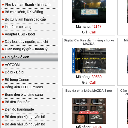
Phụ kiện âm thanh - hình ảnh
Bộ chia kênh, ĐK vôlăng
Bộ xử lý âm thanh cao cấp
Mã hàng:
41147
Interface xe sang
Giá:
Call
Adapter USB - Ipod
Digital Car Key dành riêng cho xe
Mà
Dây loa, dây nguồn, cầu chì
MAZDA
Gian hàng ký gửi – thanh lý
Chuyên độ đèn
AOZOOM
Độ bi - Độ bi
Mã hàng:
39580
Bộ bóng Xenon
Giá:
Call
Bóng đèn LED Lumileds
Bao da chìa khóa MAZDA 3 nút
Cảm b
c
Bóng đèn ô tô tăng sáng
Bộ đèn lắp thêm
Đèn độ handmade
Bộ đèn pha độ nguyên bộ
Bộ đèn hậu độ nguyên bộ
Mã hàng:
39194