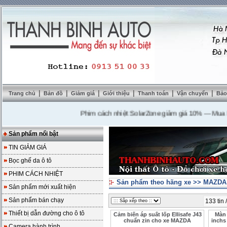
|
|
|
|
|
|
Trang chủ
Bản đồ
Giảm giá
Giới thiệu
Thanh toán
Vận chuyển
Bảo
Phim cách nhiệt SolarZone giảm giá 10%
---
Mua DVD t
Sản phẩm nổi bật
TIN GIẢM GIÁ
Bọc ghế da ô tô
PHIM CÁCH NHIỆT
Sản phẩm theo hãng xe
>>
MAZDA 
Sản phẩm mới xuất hiện
Sản phẩm bán chạy
133 tin 
Thiết bị dẫn đường cho ô tô
Cảm biến áp suất lốp Ellisafe J43
Màn 
chuẩn zin cho xe MAZDA
inchs
Camera hành trình