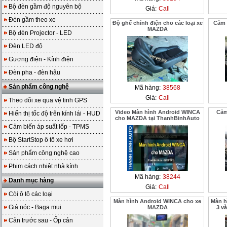
Bộ đèn gầm độ nguyên bộ
Giá:
Call
Đèn gầm theo xe
Độ ghế chỉnh điện cho các loại xe
Cảm 
MAZDA
Bộ đèn Projector - LED
Đèn LED độ
Gương điện - Kính điện
Đèn pha - đèn hậu
Sản phẩm công nghệ
Mã hàng:
38568
Giá:
Call
Theo dõi xe qua vệ tinh GPS
Video Màn hình Android WINCA
Cảm
Hiển thị tốc độ trên kính lái - HUD
cho MAZDA tại ThanhBinhAuto
Cảm biến áp suất lốp - TPMS
Bộ StartStop ô tô xe hơi
Sản phẩm công nghệ cao
Phim cách nhiệt nhà kính
Mã hàng:
38244
Danh mục hàng
Giá:
Call
Còi ô tô các loại
Màn hình Android WINCA cho xe
Màn h
Giá nóc - Baga mui
MAZDA
3 v
Cản trước sau - Ốp cản