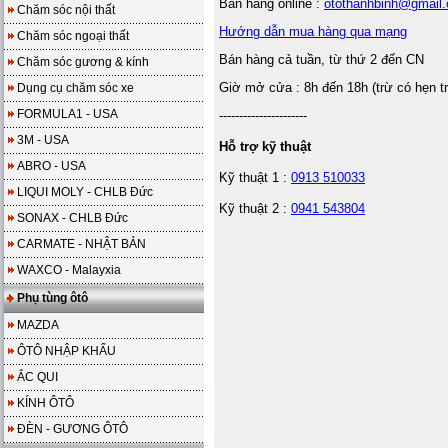
Bán hàng online :
otothanhbinh@gmail
Chăm sóc nội thất
Hướng dẫn mua hàng qua mạng
Chăm sóc ngoại thất
Bán hàng cả tuần, từ thứ 2 đến CN
Chăm sóc gương & kính
Giờ mở cửa : 8h đến 18h (trừ có hẹn t
Dụng cụ chăm sóc xe
FORMULA1 - USA
----------------------
3M - USA
Hỗ trợ kỹ thuật
ABRO - USA
Kỹ thuật 1 :
0913 510033
LIQUI MOLY - CHLB Đức
Kỹ thuật 2 :
0941 543804
SONAX - CHLB Đức
CARMATE - NHẬT BẢN
WAXCO - Malayxia
Phụ tùng ôtô
MAZDA
ÔTÔ NHẬP KHẨU
ẮC QUI
KÍNH ÔTÔ
ĐÈN - GƯƠNG ÔTÔ