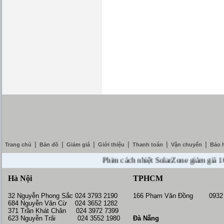
|
|
|
|
|
|
Trang chủ
Bản đồ
Giảm giá
Giới thiệu
Thanh toán
Vận chuyển
Bảo 
Phim cách nhiệt SolarZone giảm giá 10% --
Hà Nội
TPHCM
32 Nguyễn Phong Sắc 024 3793 2190
166 Phạm Văn Đồng 0932 
684 Nguyễn Văn Cừ 024 3652 1282
371 Trần Khát Chân 024 3972 7399
623 Nguyễn Trãi 024 3552 1980
Đà Nẵng