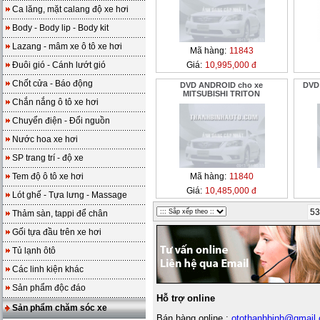
Ca lăng, mặt calang độ xe hơi
Body - Body lip - Body kit
Lazang - mâm xe ô tô xe hơi
Mã hàng:
11843
Đuôi gió - Cánh lướt gió
Giá:
10,995,000 đ
Chốt cửa - Báo động
DVD ANDROID cho xe
DVD
MITSUBISHI TRITON
Chắn nắng ô tô xe hơi
Chuyển điện - Đổi nguồn
Nước hoa xe hơi
SP trang trí - độ xe
Tem độ ô tô xe hơi
Mã hàng:
11840
Giá:
10,485,000 đ
Lót ghế - Tựa lưng - Massage
53
Thảm sàn, tappi để chân
Gối tựa đầu trên xe hơi
Tủ lạnh ôtô
Các linh kiện khác
Sản phẩm độc đáo
Hỗ trợ online
Sản phẩm chăm sóc xe
Bán hàng online :
otothanhbinh@gmail