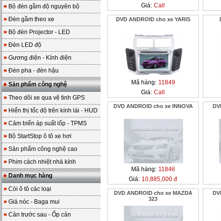
Giá:
Call
Bộ đèn gầm độ nguyên bộ
Đèn gầm theo xe
DVD ANDROID cho xe YARIS
Bộ đèn Projector - LED
Đèn LED độ
Gương điện - Kính điện
Đèn pha - đèn hậu
Mã hàng:
11849
Sản phẩm công nghệ
Giá:
Call
Theo dõi xe qua vệ tinh GPS
DVD ANDROID cho xe INNOVA
DV
Hiển thị tốc độ trên kính lái - HUD
Cảm biến áp suất lốp - TPMS
Bộ StartStop ô tô xe hơi
Sản phẩm công nghệ cao
Phim cách nhiệt nhà kính
Mã hàng:
11846
Danh mục hàng
Giá:
10,885,000 đ
Còi ô tô các loại
DVD ANDROID cho xe MAZDA
DV
323
Giá nóc - Baga mui
Cản trước sau - Ốp cản