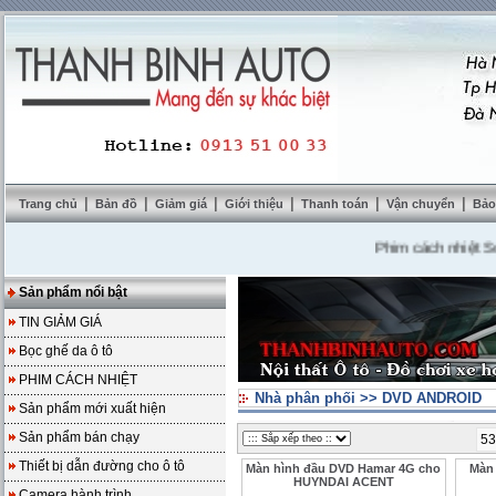
|
|
|
|
|
|
Trang chủ
Bản đồ
Giảm giá
Giới thiệu
Thanh toán
Vận chuyển
Bảo
Phim cách nhiệt SolarZ
Sản phẩm nổi bật
TIN GIẢM GIÁ
Bọc ghế da ô tô
PHIM CÁCH NHIỆT
Nhà phân phối
>>
DVD ANDROID
Sản phẩm mới xuất hiện
Sản phẩm bán chạy
53
Thiết bị dẫn đường cho ô tô
Màn hình đầu DVD Hamar 4G cho
Màn
HUYNDAI ACENT
Camera hành trình