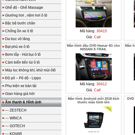
Ghế độ - Ghế Massage
Giường hơi , nệm hơi ô tô
Bậc bệ bước chân
Chống ồn xe ô tô
Mã hàng:
30415
Giá:
Call
Da bọc vô lăng
Màn hình đầu DVD Hamar 4G cho
Màn h
Bạt phủ xe ô tô
NISSAN X-TRAIL
Bơm lốp - Hút bụi ô tô
Cảm biến tiến lùi ô tô
Máy lọc không khí, khử mùi ôtô
Độ pô – Pô độ - Lippo
Mã hàng:
30412
Phụ kiện xe bán tải
Giá:
Call
Gian hàng giá hời
Màn hình Android mới 2018 kích
DVD 
Âm thanh & Hình ảnh
thước màn hình lớn
--- ZESTECH
--- WINCA
--- GOTECH
--- KOVAR