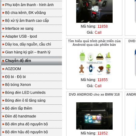
Phụ kiện âm thanh - hình ảnh
Bộ chia kênh, ĐK vôlăng
Bộ xử lý âm thanh cao cấp
Mã hàng:
11858
Interface xe sang
Giá:
Call
Adapter USB - Ipod
Tìm hiểu quá trình phát triển của
DVD 
Dây loa, dây nguồn, cầu chì
Android qua các phiên bản
Gian hàng ký gửi – thanh lý
Chuyên độ đèn
AOZOOM
Độ bi - Độ bi
Mã hàng:
11855
Bộ bóng Xenon
Giá:
Call
Bóng đèn LED Lumileds
DVD ANDROID cho xe BMW 318
ANDR
Bóng đèn ô tô tăng sáng
Bộ đèn lắp thêm
Đèn độ handmade
Bộ đèn pha độ nguyên bộ
Bộ đèn hậu độ nguyên bộ
Mã hàng:
11852