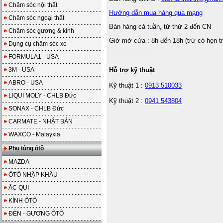
Chăm sóc nội thất
Hướng dẫn mua hàng qua mạng
Chăm sóc ngoại thất
Bán hàng cả tuần, từ thứ 2 đến CN
Chăm sóc gương & kính
Giờ mở cửa : 8h đến 18h (trừ có hẹn t
Dụng cụ chăm sóc xe
----------------------
FORMULA1 - USA
3M - USA
Hỗ trợ kỹ thuật
ABRO - USA
Kỹ thuật 1 :
0913 510033
LIQUI MOLY - CHLB Đức
Kỹ thuật 2 :
0941 543804
SONAX - CHLB Đức
CARMATE - NHẬT BẢN
WAXCO - Malayxia
Phụ tùng ôtô
MAZDA
ÔTÔ NHẬP KHẨU
ẮC QUI
KÍNH ÔTÔ
ĐÈN - GƯƠNG ÔTÔ