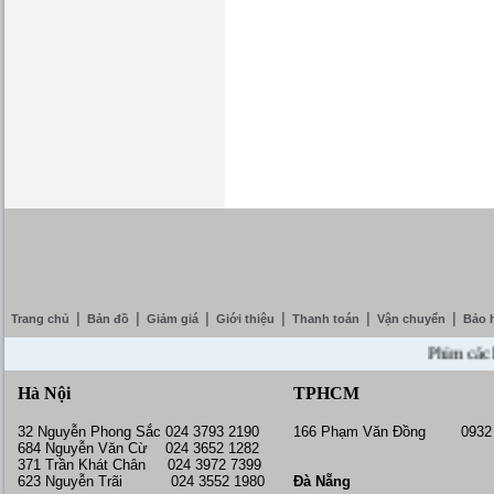
|
|
|
|
|
|
Trang chủ
Bản đồ
Giảm giá
Giới thiệu
Thanh toán
Vận chuyển
Bảo 
Phim cách nhiệ
Hà Nội
TPHCM
32 Nguyễn Phong Sắc 024 3793 2190
166 Phạm Văn Đồng 0932 
684 Nguyễn Văn Cừ 024 3652 1282
371 Trần Khát Chân 024 3972 7399
623 Nguyễn Trãi 024 3552 1980
Đà Nẵng