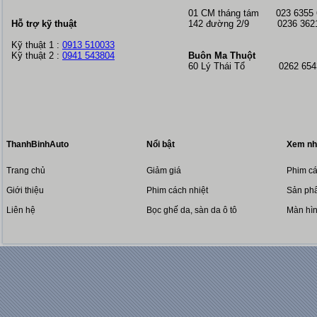
01 CM tháng tám
023 6355
Hỗ trợ kỹ thuật
142 đường 2/9 0236 362
Kỹ thuật 1 :
0913 510033
Kỹ thuật 2 :
0941 543804
Buôn Ma Thuột
60 Lý Thái Tổ 0262 6543
ThanhBinhAuto
Nổi bật
Xem nh
Trang chủ
Giảm giá
Phim cá
Giới thiệu
Phim cách nhiệt
Sản phẩ
Liên hệ
Bọc ghế da, sàn da ô tô
Màn hì