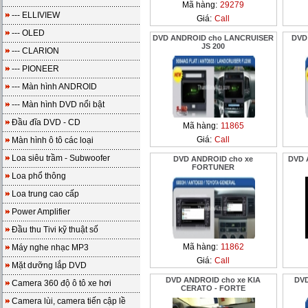
Mã hàng:
29279
--- ELLIVIEW
Giá:
Call
--- OLED
DVD ANDROID cho LANCRUISER
DVD
JS 200
--- CLARION
--- PIONEER
--- Màn hình ANDROID
--- Màn hình DVD nổi bật
Đầu đĩa DVD - CD
Mã hàng:
11865
Giá:
Call
Màn hình ô tô các loại
Loa siêu trầm - Subwoofer
DVD ANDROID cho xe
DVD 
FORTUNER
Loa phổ thông
Loa trung cao cấp
Power Amplifier
Đầu thu Tivi kỹ thuật số
Mã hàng:
11862
Máy nghe nhạc MP3
Giá:
Call
Mặt dưỡng lắp DVD
DVD ANDROID cho xe KIA
DV
Camera 360 độ ô tô xe hơi
CERATO - FORTE
Camera lùi, camera tiến cập lề