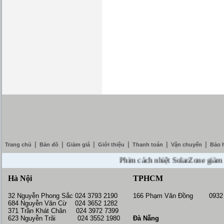
|
|
|
|
|
|
Trang chủ
Bản đồ
Giảm giá
Giới thiệu
Thanh toán
Vận chuyển
Bảo 
Phim cách nhiệt SolarZone giảm giá 1
Hà Nội
TPHCM
32 Nguyễn Phong Sắc 024 3793 2190
166 Phạm Văn Đồng 0932 
684 Nguyễn Văn Cừ 024 3652 1282
371 Trần Khát Chân 024 3972 7399
623 Nguyễn Trãi 024 3552 1980
Đà Nẵng