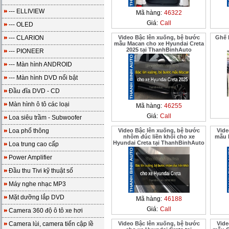
--- ELLIVIEW
Mã hàng:
46322
Giá:
Call
--- OLED
--- CLARION
Video Bậc lên xuống, bệ bước
Ghế 
mẫu Macan cho xe Hyundai Creta
2025 tại ThanhBinhAuto
--- PIONEER
--- Màn hình ANDROID
--- Màn hình DVD nổi bật
Đầu đĩa DVD - CD
Màn hình ô tô các loại
Mã hàng:
46255
Giá:
Call
Loa siêu trầm - Subwoofer
Loa phổ thông
Video Bậc lên xuống, bệ bước
Vide
nhôm đúc liền khối cho xe
mẫu 
Hyundai Creta tại ThanhBinhAuto
Loa trung cao cấp
Power Amplifier
Đầu thu Tivi kỹ thuật số
Máy nghe nhạc MP3
Mặt dưỡng lắp DVD
Mã hàng:
46188
Giá:
Call
Camera 360 độ ô tô xe hơi
Camera lùi, camera tiến cập lề
Video Bậc lên xuống, bệ bước
Vide