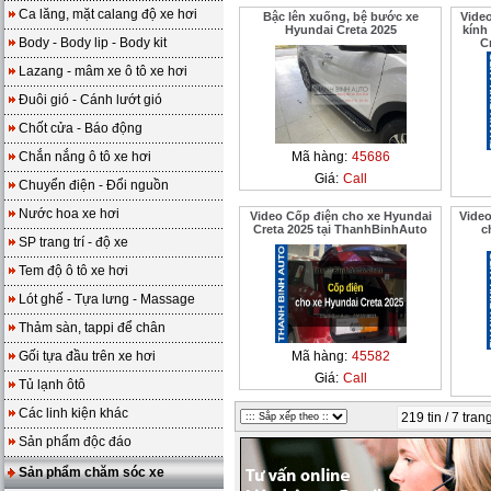
Ca lăng, mặt calang độ xe hơi
Bậc lên xuống, bệ bước xe
Vide
Hyundai Creta 2025
kính
Body - Body lip - Body kit
C
Lazang - mâm xe ô tô xe hơi
Đuôi gió - Cánh lướt gió
Chốt cửa - Báo động
Chắn nắng ô tô xe hơi
Mã hàng:
45686
Giá:
Call
Chuyển điện - Đổi nguồn
Nước hoa xe hơi
Video Cốp điện cho xe Hyundai
Video
Creta 2025 tại ThanhBinhAuto
c
SP trang trí - độ xe
Tem độ ô tô xe hơi
Lót ghế - Tựa lưng - Massage
Thảm sàn, tappi để chân
Gối tựa đầu trên xe hơi
Mã hàng:
45582
Giá:
Call
Tủ lạnh ôtô
Các linh kiện khác
219 tin / 7 tran
Sản phẩm độc đáo
Sản phẩm chăm sóc xe