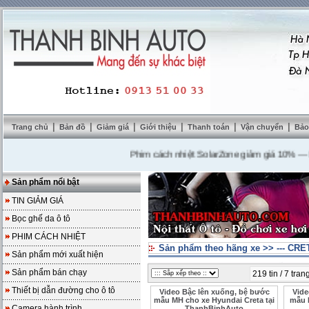
|
|
|
|
|
|
Trang chủ
Bản đồ
Giảm giá
Giới thiệu
Thanh toán
Vận chuyển
Bảo
Phim cách nhiệt SolarZone giảm giá 10%
---
Mua D
Sản phẩm nổi bật
TIN GIẢM GIÁ
Bọc ghế da ô tô
PHIM CÁCH NHIỆT
Sản phẩm theo hãng xe
>>
--- CRE
Sản phẩm mới xuất hiện
Sản phẩm bán chạy
219 tin / 7 tran
Thiết bị dẫn đường cho ô tô
Video Bậc lên xuống, bệ bước
Vide
mẫu MH cho xe Hyundai Creta tại
mẫu 
Camera hành trình
ThanhBinhAuto