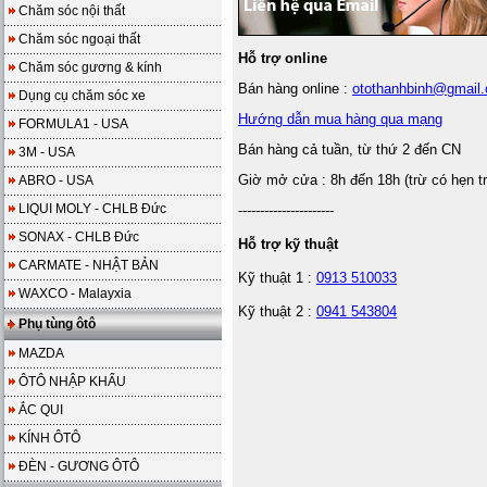
Chăm sóc nội thất
Chăm sóc ngoại thất
Hỗ trợ online
Chăm sóc gương & kính
Bán hàng online :
otothanhbinh@gmail
Dụng cụ chăm sóc xe
Hướng dẫn mua hàng qua mạng
FORMULA1 - USA
Bán hàng cả tuần, từ thứ 2 đến CN
3M - USA
Giờ mở cửa : 8h đến 18h (trừ có hẹn t
ABRO - USA
LIQUI MOLY - CHLB Đức
----------------------
SONAX - CHLB Đức
Hỗ trợ kỹ thuật
CARMATE - NHẬT BẢN
Kỹ thuật 1 :
0913 510033
WAXCO - Malayxia
Kỹ thuật 2 :
0941 543804
Phụ tùng ôtô
MAZDA
ÔTÔ NHẬP KHẨU
ẮC QUI
KÍNH ÔTÔ
ĐÈN - GƯƠNG ÔTÔ