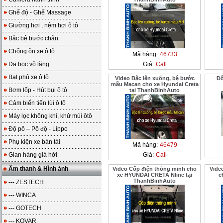
Ghế độ - Ghế Massage
Giường hơi , nệm hơi ô tô
Bậc bệ bước chân
Chống ồn xe ô tô
Mã hàng:
46733
Da bọc vô lăng
Giá:
Call
Bạt phủ xe ô tô
Video Bậc lên xuống, bệ bước
Đô
mẫu Macan cho xe Hyundai Creta
Bơm lốp - Hút bụi ô tô
tại ThanhBinhAuto
Cảm biến tiến lùi ô tô
Máy lọc không khí, khử mùi ôtô
Độ pô – Pô độ - Lippo
Phụ kiện xe bán tải
Mã hàng:
46479
Gian hàng giá hời
Giá:
Call
Âm thanh & Hình ảnh
Video Cốp điện thông minh cho
Vide
xe HYUNDAI CRETA Nline tại
c
ThanhBinhAuto
--- ZESTECH
--- WINCA
--- GOTECH
--- KOVAR