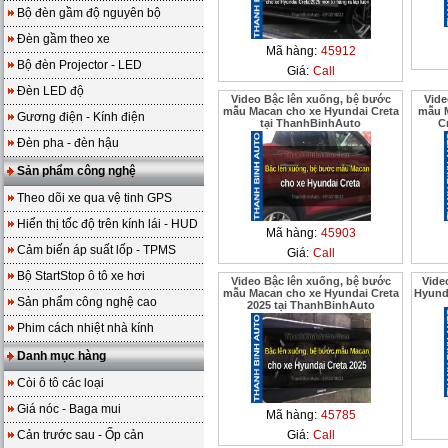
Bộ đèn gầm độ nguyên bộ
Đèn gầm theo xe
Mã hàng:
45912
Bộ đèn Projector - LED
Giá:
Call
Đèn LED độ
Video Bậc lên xuống, bệ bước
Vide
mẫu Macan cho xe Hyundai Creta
mẫu M
Gương điện - Kính điện
tại ThanhBinhAuto
C
Đèn pha - đèn hậu
Sản phẩm công nghệ
Theo dõi xe qua vệ tinh GPS
Hiển thị tốc độ trên kính lái - HUD
Mã hàng:
45903
Cảm biến áp suất lốp - TPMS
Giá:
Call
Bộ StartStop ô tô xe hơi
Video Bậc lên xuống, bệ bước
Vide
mẫu Macan cho xe Hyundai Creta
Hyund
Sản phẩm công nghệ cao
2025 tại ThanhBinhAuto
Phim cách nhiệt nhà kính
Danh mục hàng
Còi ô tô các loại
Giá nóc - Baga mui
Mã hàng:
45785
Cản trước sau - Ốp cản
Giá:
Call