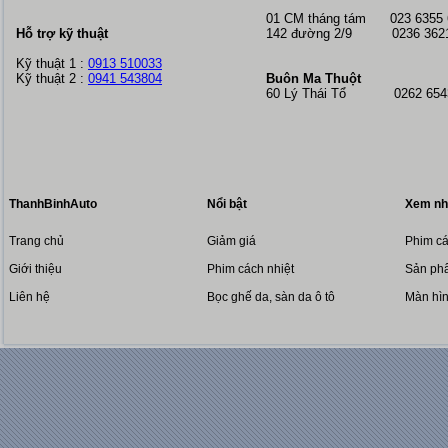
01 CM tháng tám
023 6355
Hỗ trợ kỹ thuật
142 đường 2/9 0236 362
Kỹ thuật 1 :
0913 510033
Kỹ thuật 2 :
0941 543804
Buôn Ma Thuột
60 Lý Thái Tổ 0262 6543
ThanhBinhAuto
Nổi bật
Xem nh
Trang chủ
Giảm giá
Phim cá
Giới thiệu
Phim cách nhiệt
Sản phẩ
Liên hệ
Bọc ghế da, sàn da ô tô
Màn hì