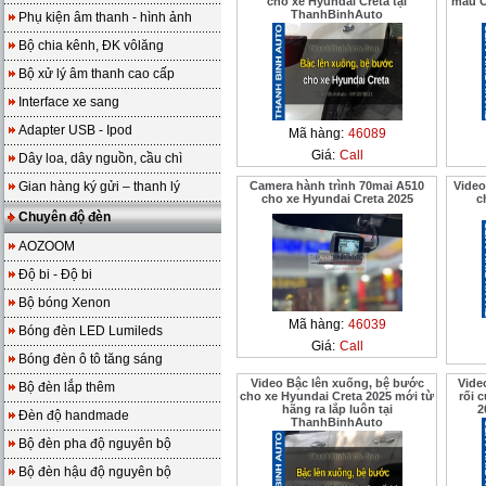
cho xe Hyundai Creta tại
mẫu C
ThanhBinhAuto
Phụ kiện âm thanh - hình ảnh
Bộ chia kênh, ĐK vôlăng
Bộ xử lý âm thanh cao cấp
Interface xe sang
Adapter USB - Ipod
Mã hàng:
46089
Giá:
Call
Dây loa, dây nguồn, cầu chì
Gian hàng ký gửi – thanh lý
Camera hành trình 70mai A510
Video
cho xe Hyundai Creta 2025
c
Chuyên độ đèn
AOZOOM
Độ bi - Độ bi
Bộ bóng Xenon
Mã hàng:
46039
Bóng đèn LED Lumileds
Giá:
Call
Bóng đèn ô tô tăng sáng
Video Bậc lên xuống, bệ bước
Vide
Bộ đèn lắp thêm
cho xe Hyundai Creta 2025 mới từ
rối 
hãng ra lắp luôn tại
2
Đèn độ handmade
ThanhBinhAuto
Bộ đèn pha độ nguyên bộ
Bộ đèn hậu độ nguyên bộ