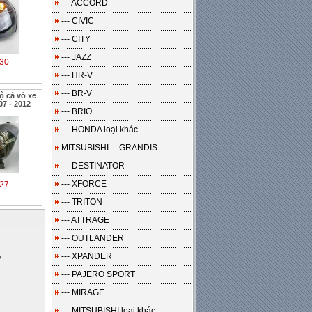
--- ACCORD
--- CIVIC
--- CITY
--- JAZZ
30
--- HR-V
--- BR-V
 cả vỏ xe
7 - 2012
--- BRIO
--- HONDA loại khác
MITSUBISHI ... GRANDIS
--- DESTINATOR
--- XFORCE
27
--- TRITON
--- ATTRAGE
--- OUTLANDER
o
--- XPANDER
--- PAJERO SPORT
--- MIRAGE
--- MITSUBISHI loại khác