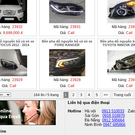
 hàng:
23932
Mã hàng:
23931
Mã hàng:
239
á:
8,699,000 đ
Giá:
Call
Giá:
Call
ộ nguyên bộ cả vỏ xe
Đèn pha độ nguyên bộ cả vỏ xe
Đèn pha độ nguyên bộ
OCUS 2012 - 2014
FORD RANGER
TOYOTA INNOVA 200
 hàng:
23929
Mã hàng:
23928
Mã hàng:
239
Giá:
Call
Giá:
Call
Giá:
Call
164 tin / 5 trang
1
2
3
4
5
>>
Trang cuối
Liên hệ qua điện thoại
Hotline
: Hà nội
0913 510033
Zal
Sài Gòn
0918 018970
Đà Nẵng
0912 595664
Ninh Bình
0947 685866
line