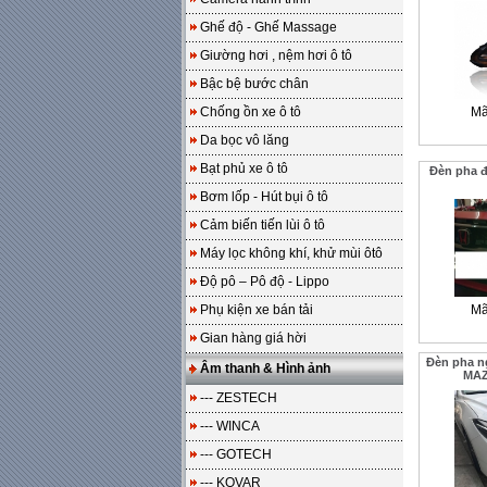
Ghế độ - Ghế Massage
Giường hơi , nệm hơi ô tô
Bậc bệ bước chân
Chống ồn xe ô tô
Mã
Da bọc vô lăng
Bạt phủ xe ô tô
Đèn pha 
Bơm lốp - Hút bụi ô tô
Cảm biến tiến lùi ô tô
Máy lọc không khí, khử mùi ôtô
Độ pô – Pô độ - Lippo
Phụ kiện xe bán tải
Mã
Gian hàng giá hời
Đèn pha n
Âm thanh & Hình ảnh
MAZ
--- ZESTECH
--- WINCA
--- GOTECH
--- KOVAR