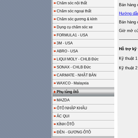
Chăm sóc nội thất
Bán hàng o
Chăm sóc ngoại thất
Hướng dẫ
Chăm sóc gương & kính
Bán hàng 
Dụng cụ chăm sóc xe
Giờ mở cửa
FORMULA1 - USA
---------------
3M - USA
Hỗ trợ kỹ 
ABRO - USA
Kỹ thuật 1
LIQUI MOLY - CHLB Đức
SONAX - CHLB Đức
Kỹ thuật 2
CARMATE - NHẬT BẢN
WAXCO - Malayxia
Phụ tùng ôtô
MAZDA
ÔTÔ NHẬP KHẨU
ẮC QUI
KÍNH ÔTÔ
ĐÈN - GƯƠNG ÔTÔ