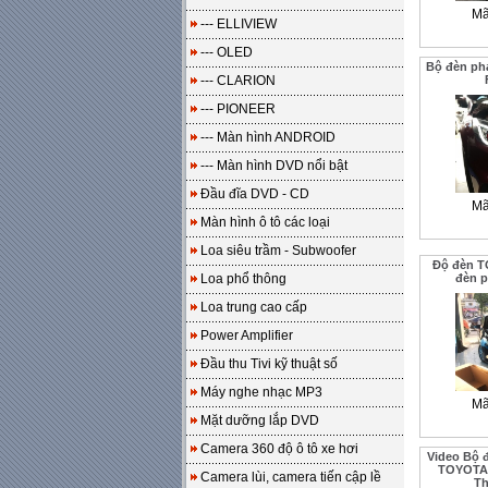
Mã
--- ELLIVIEW
--- OLED
Bộ đèn ph
--- CLARION
--- PIONEER
--- Màn hình ANDROID
--- Màn hình DVD nổi bật
Đầu đĩa DVD - CD
Mã
Màn hình ô tô các loại
Loa siêu trầm - Subwoofer
Độ đèn T
Loa phổ thông
đèn p
Loa trung cao cấp
Power Amplifier
Đầu thu Tivi kỹ thuật số
Máy nghe nhạc MP3
Mã
Mặt dưỡng lắp DVD
Camera 360 độ ô tô xe hơi
Video Bộ 
TOYOTA 
Camera lùi, camera tiến cập lề
T