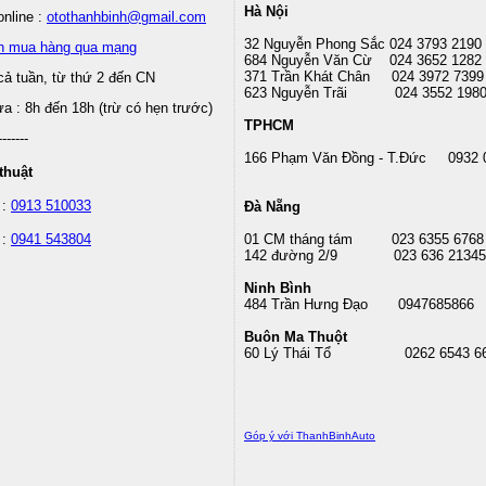
Hà Nội
nline :
otothanhbinh@gmail.com
32 Nguyễn Phong Sắc 024 3793 2190
n mua hàng qua mạng
684 Nguyễn Văn Cừ 024 3652 1282
371 Trần Khát Chân 024 3972 7399
cả tuần, từ thứ 2 đến CN
623 Nguyễn Trãi 024 3552 198
 : 8h đến 18h (trừ có hẹn trước)
TPHCM
-------
166 Phạm Văn Đồng - T.Đức 0932 
thuật
 :
0913 510033
Đà Nẵng
 :
0941 543804
01 CM tháng tám
023 6355 6768
142 đường 2/9 023 636 21345
Ninh Bình
484 Trần Hưng Đạo 0947685866
Buôn Ma Thuột
60 Lý Thái Tổ
0262 6543 6
Góp ý với ThanhBinhAuto