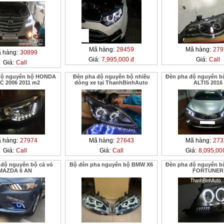
Mã hàng:
28459
Mã hàng:
279
 hàng:
30899
Giá:
7,995,000 đ
Giá:
Call
Giá:
Call
độ nguyên bộ HONDA
Đèn pha độ nguyên bộ nhiều
Đèn pha độ nguyên 
IC 2006 2011 m2
dòng xe tại ThanhBinhAuto
ALTIS 2016
 hàng:
27974
Mã hàng:
27643
Mã hàng:
273
Giá:
Call
Giá:
Call
Giá:
8,095,00
 độ nguyên bộ cả vỏ
Bộ đèn pha nguyên bộ BMW X6
Đèn pha độ nguyên 
MAZDA 6 AN
FORTUNER