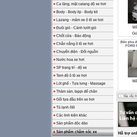
Ca lăng, mặt calang độ xe hơi
Body - Body lip - Body kit
Lazang - mâm xe ô tô xe hơi
Mã
Đuôi gió - Cánh lướt gió
Gi
Chốt cửa - Báo động
Đèn pha đ
Chắn nắng ô tô xe hơi
FORD F
Chuyển điện - Đổi nguồn
Nước hoa xe hơi
SP trang trí - độ xe
Tem độ ô tô xe hơi
Mã
Lót ghế - Tựa lưng - Massage
Thảm sàn, tappi để chân
Gối tựa đầu trên xe hơi
Tủ lạnh ôtô
Các linh kiện khác
Sản phẩm độc đáo
Sản phẩm chăm sóc xe
Hỗ trợ on