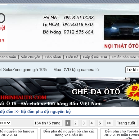
|
|
|
|
|
hanh toán
Vận chuyển
Bảo hành
Liên hệ
Góp ý với TBA
Phiên bản mới
rZone giảm giá 10%
---
Mua DVD tặng camera lùi cao cấp
---
Lắp nệm ghế da 
độ đèn
>>
Bộ đèn pha độ nguyên bộ
164 tin / 5 trang
1
2
3
4
5
>>
Trang cuối
độ nguyên bộ Innova
Đèn pha độ nguyên bộ cho các
Đèn pha cho Toyota 
2012 2014
dòng xe Châu Âu
2017 2019 mẫu Lexu
cầu