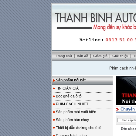
|
|
|
|
Trang chủ
Bản đồ
Giảm giá
Giới thiệu
T
Phim cách nhiệt Sola
Sản phẩm nổi bật
TIN GIẢM GIÁ
Bọc ghế da ô tô
PHIM CÁCH NHIỆT
Chuyên 
Sản phẩm mới xuất hiện
Sản phẩm bán chạy
Thiết bị dẫn đường cho ô tô
Đèn pha 
Camera hành trình