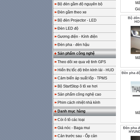
Mã
Bộ đèn gầm độ nguyên bộ
Gi
Đèn gầm theo xe
Bộ đèn
Bộ đèn Projector - LED
HO
Đèn LED độ
Gương điện - Kính điện
Đèn pha - đèn hậu
Sản phẩm công nghệ
Mã
Theo dõi xe qua vệ tinh GPS
Hiển thị tốc độ trên kính lái - HUD
Đèn pha độ
Cảm biến áp suất lốp - TPMS
Bộ StartStop ô tô xe hơi
Sản phẩm công nghệ cao
Phim cách nhiệt nhà kính
Danh mục hàng
Mã
Còi ô tô các loại
Giá nóc - Baga mui
Đèn pha đ
HYUND
Cản trước sau - Ốp cản