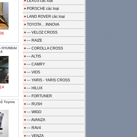
LEXUS các loại
PORSCHE các loại
LAND ROVER các loại
TOYOTA ... INNOVA
--- VELOZ CROSS
06
--- RAIZE
ộ HYUNDAI
--- COROLLA CROSS
18
--- ALTIS
--- CAMRY
--- VIOS
--- YARIS - YARIS CROSS
14
--- HILUX
--- FORTUNER
bộ Toyota
--- RUSH
--- WIGO
--- AVANZA
--- RAV4
--- VENZA