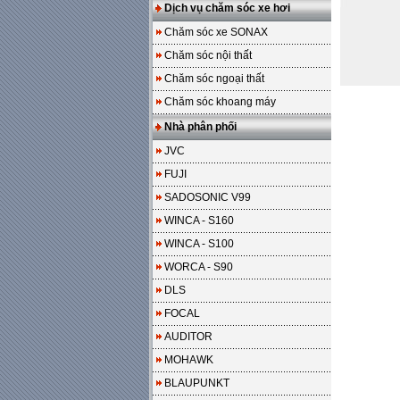
Dịch vụ chăm sóc xe hơi
Chăm sóc xe SONAX
Chăm sóc nội thất
Chăm sóc ngoại thất
Chăm sóc khoang máy
Nhà phân phối
JVC
FUJI
SADOSONIC V99
WINCA - S160
WINCA - S100
WORCA - S90
DLS
FOCAL
AUDITOR
MOHAWK
BLAUPUNKT