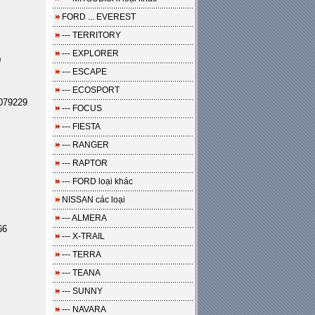
FORD ... EVEREST
--- TERRITORY
--- EXPLORER
0
--- ESCAPE
--- ECOSPORT
079229
--- FOCUS
--- FIESTA
--- RANGER
--- RAPTOR
--- FORD loại khác
NISSAN các loại
--- ALMERA
66
--- X-TRAIL
--- TERRA
--- TEANA
--- SUNNY
--- NAVARA