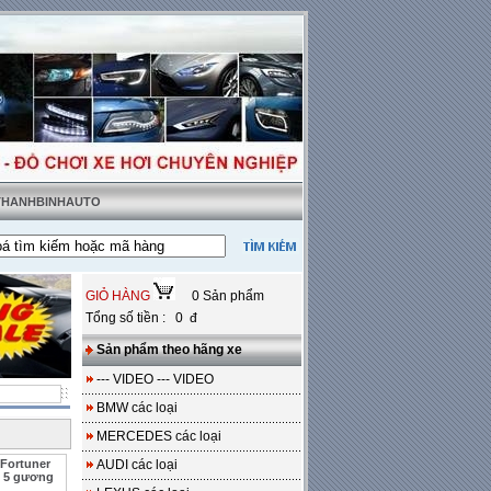
 THANHBINHAUTO
thật tặng sàn da
---
Miễn phí 100% công lắp đặt
GIỎ HÀNG
0 Sản phẩm
Tổng số tiền : 0 đ
Sản phẩm theo hãng xe
--- VIDEO --- VIDEO
BMW các loại
MERCEDES các loại
Fortuner
AUDI các loại
s 5 gương