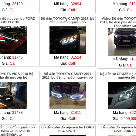
 hàng:
33199
Mã hàng:
32894
Mã hàng:
319
Giá:
Call
Giá:
Call
Giá:
Call
a độ nguyên bộ FORD
Độ đèn TOYOTA CAMRY 2017, bộ
Video Độ đèn TOYO
FOCUS 2018
đèn pha độ nguyên bộ
2017, bộ đèn pha độ n
ThanhBinhAu
 hàng:
31745
Mã hàng:
31524
Mã hàng:
315
Giá:
Call
Giá:
Call
Giá:
Call
OYOTA VIOS 2018 Bộ
Độ đèn TOYOTA CAMRY 2017
Độ đèn xe CRUZE bộ 
ha độ nguyên bộ
2018, bộ đèn pha độ nguyên bộ
nguyên bộ
 hàng:
31488
Mã hàng:
31411
Mã hàng:
312
Giá:
Call
Giá:
Call
Giá:
6,299,00
đèn pha độ nguyên bộ
Bộ đèn pha độ nguyên bộ FORD
Đèn pha độ nguyên 
INNOVA 2012 2015 -
ECOSPORT
CIVIC 2006 20
hanhBinhAuto