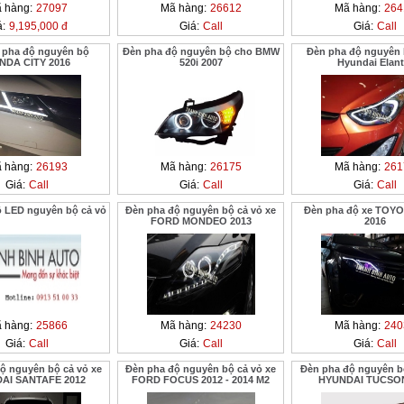
 hàng:
27097
Mã hàng:
26612
Mã hàng:
264
á:
9,195,000 đ
Giá:
Call
Giá:
Call
 pha độ nguyên bộ
Đèn pha độ nguyên bộ cho BMW
Đèn pha độ nguyên 
NDA CITY 2016
520i 2007
Hyundai Elant
 hàng:
26193
Mã hàng:
26175
Mã hàng:
261
Giá:
Call
Giá:
Call
Giá:
Call
 LED nguyên bộ cả vỏ
Đèn pha độ nguyên bộ cả vỏ xe
Đèn pha độ xe TOYO
FORD MONDEO 2013
2016
 hàng:
25866
Mã hàng:
24230
Mã hàng:
240
Giá:
Call
Giá:
Call
Giá:
Call
ộ nguyên bộ cả vỏ xe
Đèn pha độ nguyên bộ cả vỏ xe
Đèn pha độ nguyên bộ
AI SANTAFE 2012
FORD FOCUS 2012 - 2014 M2
HYUNDAI TUCSON