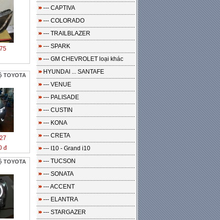
--- CAPTIVA
--- COLORADO
--- TRAILBLAZER
--- SPARK
75
--- GM CHEVROLET loại khác
HYUNDAI ... SANTAFE
bộ TOYOTA
--- VENUE
--- PALISADE
--- CUSTIN
--- KONA
--- CRETA
27
0 đ
--- I10 - Grand i10
--- TUCSON
bộ TOYOTA
--- SONATA
--- ACCENT
--- ELANTRA
--- STARGAZER