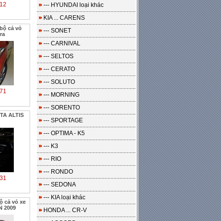
12
--- HYUNDAI loại khác
KIA ... CARENS
bộ cả vỏ
--- SONET
ra
--- CARNIVAL
--- SELTOS
--- CERATO
--- SOLUTO
71
--- MORNING
--- SORENTO
TA ALTIS
--- SPORTAGE
--- OPTIMA - K5
--- K3
--- RIO
--- RONDO
31
--- SEDONA
--- KIA loại khác
 cả vỏ xe
 2009
HONDA ... CR-V