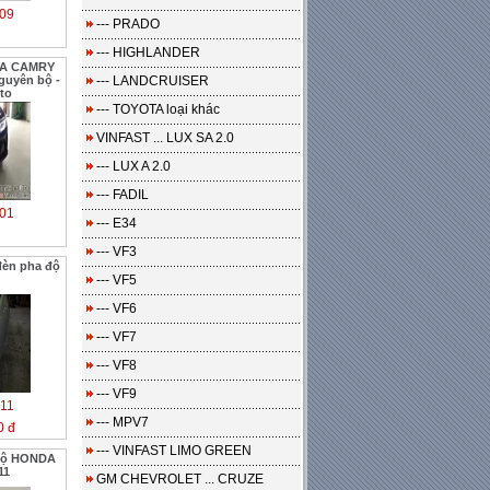
09
--- PRADO
--- HIGHLANDER
TA CAMRY
guyên bộ -
--- LANDCRUISER
to
--- TOYOTA loại khác
VINFAST ... LUX SA 2.0
--- LUX A 2.0
--- FADIL
01
--- E34
--- VF3
đèn pha độ
--- VF5
--- VF6
--- VF7
--- VF8
--- VF9
11
--- MPV7
0 đ
--- VINFAST LIMO GREEN
bộ HONDA
11
GM CHEVROLET ... CRUZE