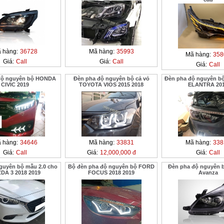
 hàng:
36728
Mã hàng:
35993
Mã hàng:
358
Giá:
Call
Giá:
Call
Giá:
Call
độ nguyên bộ HONDA
Đèn pha độ nguyên bộ cả vỏ
Đèn pha độ nguyên b
CIVIC 2019
TOYOTA VIOS 2015 2018
ELANTRA 20
 hàng:
34646
Mã hàng:
33831
Mã hàng:
338
Giá:
Call
Giá:
12,000,000 đ
Giá:
Call
guyên bộ mẫu 2.0 cho
Bộ đèn pha độ nguyên bộ FORD
Đèn pha độ nguyên 
DA 3 2018 2019
FOCUS 2018 2019
Avanza