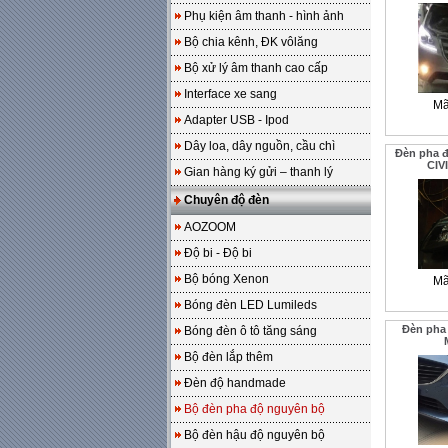
Phụ kiện âm thanh - hình ảnh
Bộ chia kênh, ĐK vôlăng
Bộ xử lý âm thanh cao cấp
Interface xe sang
Mã
Adapter USB - Ipod
Dây loa, dây nguồn, cầu chì
Đèn pha 
CIV
Gian hàng ký gửi – thanh lý
Chuyên độ đèn
AOZOOM
Độ bi - Độ bi
Bộ bóng Xenon
Mã
Bóng đèn LED Lumileds
Đèn pha
Bóng đèn ô tô tăng sáng
Bộ đèn lắp thêm
Đèn độ handmade
Bộ đèn pha độ nguyên bộ
Bộ đèn hậu độ nguyên bộ