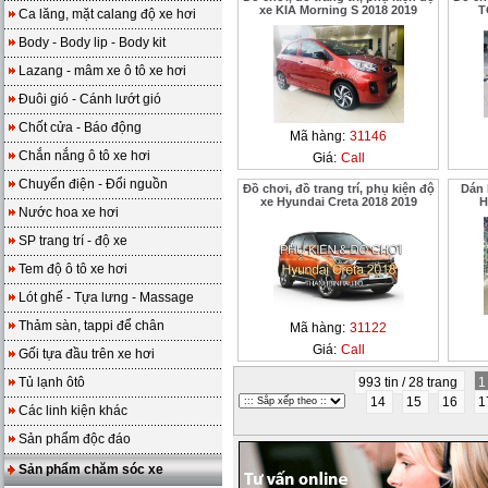
xe KIA Morning S 2018 2019
T
Ca lăng, mặt calang độ xe hơi
Body - Body lip - Body kit
Lazang - mâm xe ô tô xe hơi
Đuôi gió - Cánh lướt gió
Chốt cửa - Báo động
Mã hàng:
31146
Chắn nắng ô tô xe hơi
Giá:
Call
Chuyển điện - Đổi nguồn
Đồ chơi, đồ trang trí, phụ kiện độ
Dán 
xe Hyundai Creta 2018 2019
H
Nước hoa xe hơi
SP trang trí - độ xe
Tem độ ô tô xe hơi
Lót ghế - Tựa lưng - Massage
Thảm sàn, tappi để chân
Mã hàng:
31122
Giá:
Call
Gối tựa đầu trên xe hơi
Tủ lạnh ôtô
993 tin / 28 trang
14
15
16
1
Các linh kiện khác
Sản phẩm độc đáo
Sản phẩm chăm sóc xe