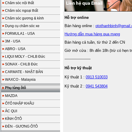
Chăm sóc nội thất
Chăm sóc ngoại thất
Hỗ trợ online
Chăm sóc gương & kính
Bán hàng online :
otothanhbinh@gmail
Dụng cụ chăm sóc xe
FORMULA1 - USA
Hướng dẫn mua hàng qua mạng
3M - USA
Bán hàng cả tuần, từ thứ 2 đến CN
ABRO - USA
Giờ mở cửa : 8h đến 18h (trừ có hẹn t
LIQUI MOLY - CHLB Đức
----------------------
SONAX - CHLB Đức
Hỗ trợ kỹ thuật
CARMATE - NHẬT BẢN
Kỹ thuật 1 :
0913 510033
WAXCO - Malayxia
Kỹ thuật 2 :
0941 543804
Phụ tùng ôtô
MAZDA
ÔTÔ NHẬP KHẨU
ẮC QUI
KÍNH ÔTÔ
ĐÈN - GƯƠNG ÔTÔ