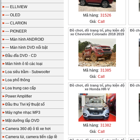
--- ELLIVIEW
--- OLED
Mã hàng:
31526
Giá:
Call
--- CLARION
Đồ chơi, đồ trang trí, phụ kiện độ
Đồ chơ
--- PIONEER
xe Chevrolet Colorado 2018 2019
--- Màn hình ANDROID
--- Màn hình DVD nổi bật
Đầu đĩa DVD - CD
Màn hình ô tô các loại
Mã hàng:
31385
Loa siêu trầm - Subwoofer
Giá:
Call
Loa phổ thông
Đồ chơi, đồ trang trí, phụ kiện độ
Đồ chơ
Loa trung cao cấp
xe Honda HR-V
Power Amplifier
Đầu thu Tivi kỹ thuật số
Máy nghe nhạc MP3
Mặt dưỡng lắp DVD
Mã hàng:
31382
Camera 360 độ ô tô xe hơi
Giá:
Call
Camera lùi, camera tiến cập lề