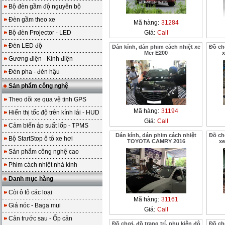
Bộ đèn gầm độ nguyên bộ
Đèn gầm theo xe
Mã hàng:
31284
Bộ đèn Projector - LED
Giá:
Call
Đèn LED độ
Dán kính, dán phim cách nhiệt xe
Đồ chơ
Mer E200
x
Gương điện - Kính điện
Đèn pha - đèn hậu
Sản phẩm công nghệ
Theo dõi xe qua vệ tinh GPS
Mã hàng:
31194
Hiển thị tốc độ trên kính lái - HUD
Giá:
Call
Cảm biến áp suất lốp - TPMS
Dán kính, dán phim cách nhiệt
Đồ chơ
Bộ StartStop ô tô xe hơi
TOYOTA CAMRY 2016
xe
Sản phẩm công nghệ cao
Phim cách nhiệt nhà kính
Danh mục hàng
Còi ô tô các loại
Mã hàng:
31161
Giá nóc - Baga mui
Giá:
Call
Cản trước sau - Ốp cản
Đồ chơi, đồ trang trí, phụ kiện độ
Đồ chơ