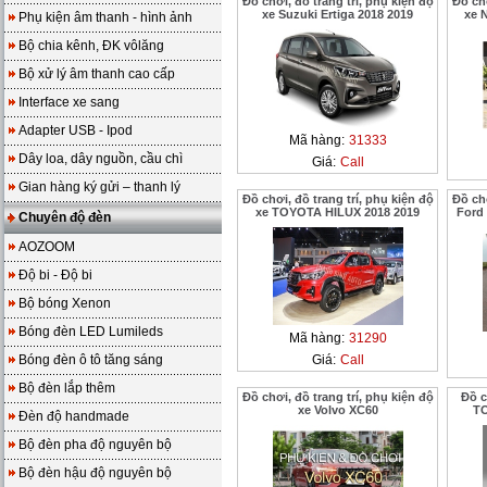
Đồ chơi, đồ trang trí, phụ kiện độ
Đồ chơ
xe Suzuki Ertiga 2018 2019
xe 
Phụ kiện âm thanh - hình ảnh
Bộ chia kênh, ĐK vôlăng
Bộ xử lý âm thanh cao cấp
Interface xe sang
Adapter USB - Ipod
Mã hàng:
31333
Dây loa, dây nguồn, cầu chì
Giá:
Call
Gian hàng ký gửi – thanh lý
Đồ chơi, đồ trang trí, phụ kiện độ
Đồ chơ
xe TOYOTA HILUX 2018 2019
Ford 
Chuyên độ đèn
AOZOOM
Độ bi - Độ bi
Bộ bóng Xenon
Bóng đèn LED Lumileds
Mã hàng:
31290
Bóng đèn ô tô tăng sáng
Giá:
Call
Bộ đèn lắp thêm
Đồ chơi, đồ trang trí, phụ kiện độ
Đồ c
xe Volvo XC60
T
Đèn độ handmade
Bộ đèn pha độ nguyên bộ
Bộ đèn hậu độ nguyên bộ