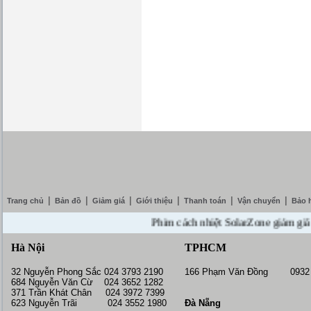
|
|
|
|
|
|
Trang chủ
Bản đồ
Giảm giá
Giới thiệu
Thanh toán
Vận chuyển
Bảo 
Phim cách nhiệt SolarZone giảm giá 10% 
Hà Nội
TPHCM
32 Nguyễn Phong Sắc 024 3793 2190
166 Phạm Văn Đồng 0932 
684 Nguyễn Văn Cừ 024 3652 1282
371 Trần Khát Chân 024 3972 7399
623 Nguyễn Trãi 024 3552 1980
Đà Nẵng