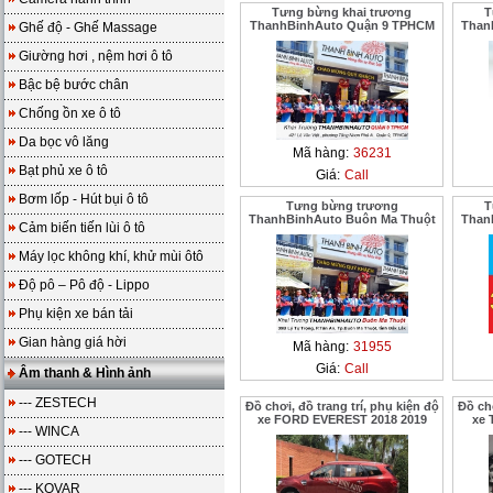
Tưng bừng khai trương
T
ThanhBinhAuto Quận 9 TPHCM
Than
Ghế độ - Ghế Massage
Giường hơi , nệm hơi ô tô
Bậc bệ bước chân
Chống ồn xe ô tô
Da bọc vô lăng
Mã hàng:
36231
Bạt phủ xe ô tô
Giá:
Call
Bơm lốp - Hút bụi ô tô
Tưng bừng trương
T
ThanhBinhAuto Buôn Ma Thuột
Than
Cảm biến tiến lùi ô tô
Máy lọc không khí, khử mùi ôtô
Độ pô – Pô độ - Lippo
Phụ kiện xe bán tải
Gian hàng giá hời
Mã hàng:
31955
Giá:
Call
Âm thanh & Hình ảnh
--- ZESTECH
Đồ chơi, đồ trang trí, phụ kiện độ
Đồ chơ
xe FORD EVEREST 2018 2019
xe 
--- WINCA
--- GOTECH
--- KOVAR