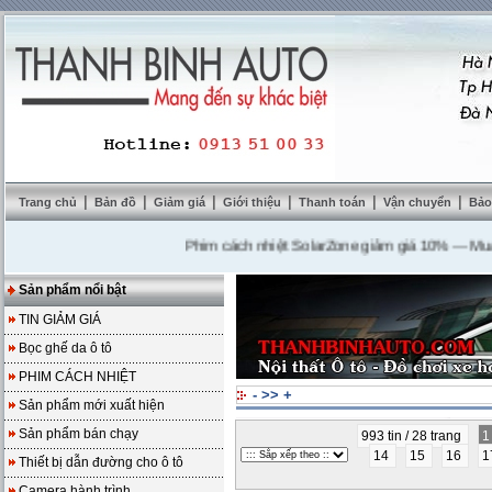
|
|
|
|
|
|
Trang chủ
Bản đồ
Giảm giá
Giới thiệu
Thanh toán
Vận chuyển
Bảo
Phim cách nhiệt SolarZone giảm giá 10%
---
Mua DVD 
Sản phẩm nổi bật
TIN GIẢM GIÁ
Bọc ghế da ô tô
PHIM CÁCH NHIỆT
-
>>
+
Sản phẩm mới xuất hiện
Sản phẩm bán chạy
993 tin / 28 trang
14
15
16
1
Thiết bị dẫn đường cho ô tô
Camera hành trình