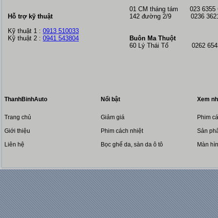
01 CM tháng tám
023 6355
Hỗ trợ kỹ thuật
142 đường 2/9 0236 362
Kỹ thuật 1 :
0913 510033
Kỹ thuật 2 :
0941 543804
Buôn Ma Thuột
60 Lý Thái Tổ 0262 6543
ThanhBinhAuto
Nổi bật
Xem nh
Trang chủ
Giảm giá
Phim cá
Giới thiệu
Phim cách nhiệt
Sản phẩ
Liên hệ
Bọc ghế da, sàn da ô tô
Màn hì