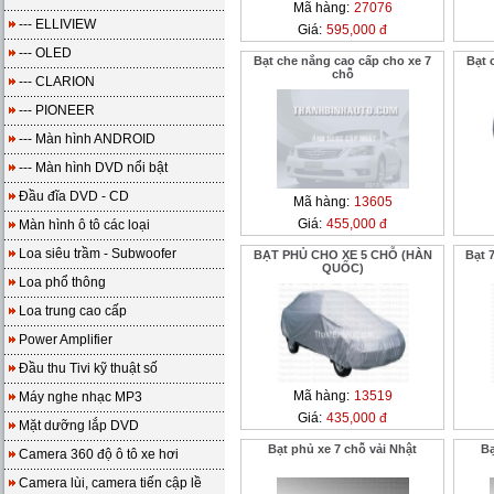
Mã hàng:
27076
--- ELLIVIEW
Giá:
595,000 đ
--- OLED
Bạt che nắng cao cấp cho xe 7
Bạt 
chỗ
--- CLARION
--- PIONEER
--- Màn hình ANDROID
--- Màn hình DVD nổi bật
Đầu đĩa DVD - CD
Mã hàng:
13605
Giá:
455,000 đ
Màn hình ô tô các loại
Loa siêu trầm - Subwoofer
BẠT PHỦ CHO XE 5 CHỖ (HÀN
Bạt 
QUỐC)
Loa phổ thông
Loa trung cao cấp
Power Amplifier
Đầu thu Tivi kỹ thuật số
Mã hàng:
13519
Máy nghe nhạc MP3
Giá:
435,000 đ
Mặt dưỡng lắp DVD
Bạt phủ xe 7 chỗ vải Nhật
Bạ
Camera 360 độ ô tô xe hơi
Camera lùi, camera tiến cập lề