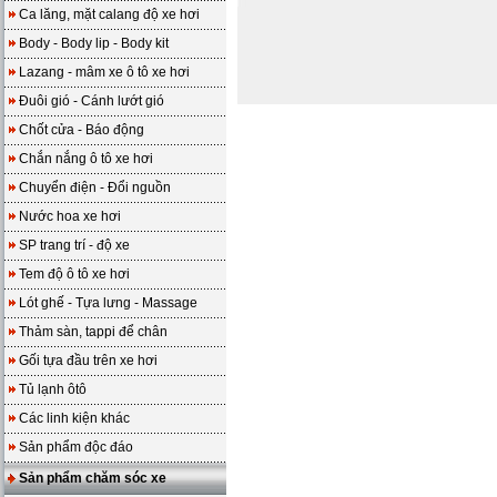
Ca lăng, mặt calang độ xe hơi
Body - Body lip - Body kit
Lazang - mâm xe ô tô xe hơi
Đuôi gió - Cánh lướt gió
Chốt cửa - Báo động
Chắn nắng ô tô xe hơi
Chuyển điện - Đổi nguồn
Nước hoa xe hơi
SP trang trí - độ xe
Tem độ ô tô xe hơi
Lót ghế - Tựa lưng - Massage
Thảm sàn, tappi để chân
Gối tựa đầu trên xe hơi
Tủ lạnh ôtô
Các linh kiện khác
Sản phẩm độc đáo
Sản phẩm chăm sóc xe