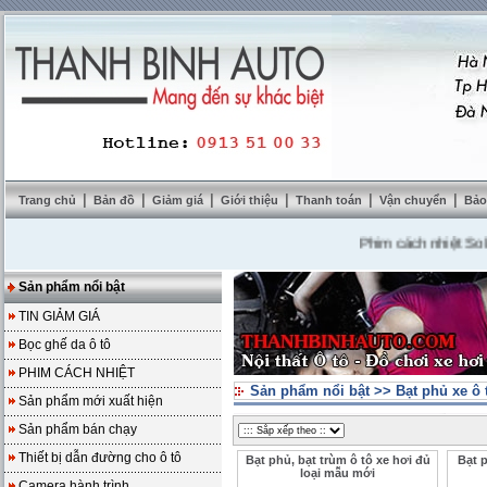
|
|
|
|
|
|
Trang chủ
Bản đồ
Giảm giá
Giới thiệu
Thanh toán
Vận chuyển
Bảo
Phim cách nhiệt SolarZo
Sản phẩm nổi bật
TIN GIẢM GIÁ
Bọc ghế da ô tô
PHIM CÁCH NHIỆT
Sản phẩm nổi bật
>>
Bạt phủ xe ô 
Sản phẩm mới xuất hiện
Sản phẩm bán chạy
Thiết bị dẫn đường cho ô tô
Bạt phủ, bạt trùm ô tô xe hơi đủ
Bạt 
loại mẫu mới
Camera hành trình