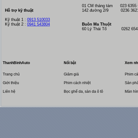
01 CM tháng tám
023 6355
Hỗ trợ kỹ thuật
142 đường 2/9 0236 362
Kỹ thuật 1 :
0913 510033
Kỹ thuật 2 :
0941 543804
Buôn Ma Thuột
60 Lý Thái Tổ 0262 6543
ThanhBinhAuto
Nổi bật
Xem nh
Trang chủ
Giảm giá
Phim cá
Giới thiệu
Phim cách nhiệt
Sản phẩ
Liên hệ
Bọc ghế da, sàn da ô tô
Màn hì