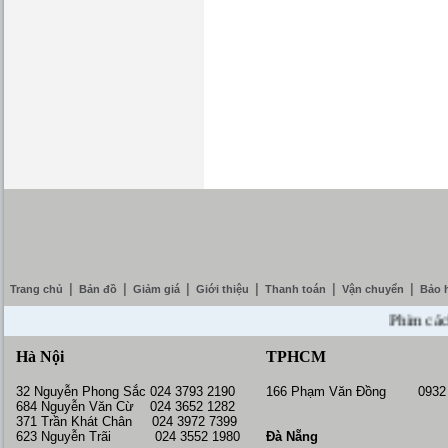
|
|
|
|
|
|
Trang chủ
Bản đồ
Giảm giá
Giới thiệu
Thanh toán
Vận chuyển
Bảo 
Phim cách nhi
Hà Nội
TPHCM
32 Nguyễn Phong Sắc 024 3793 2190
166 Phạm Văn Đồng 0932 
684 Nguyễn Văn Cừ 024 3652 1282
371 Trần Khát Chân 024 3972 7399
623 Nguyễn Trãi 024 3552 1980
Đà Nẵng