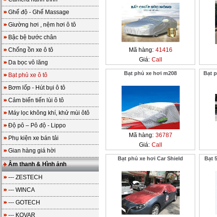
Ghế độ - Ghế Massage
Giường hơi , nệm hơi ô tô
Bậc bệ bước chân
Chống ồn xe ô tô
Mã hàng:
41416
Giá:
Call
Da bọc vô lăng
Bạt phủ xe hơi m208
Bạt p
Bạt phủ xe ô tô
Bơm lốp - Hút bụi ô tô
Cảm biến tiến lùi ô tô
Máy lọc không khí, khử mùi ôtô
Độ pô – Pô độ - Lippo
Mã hàng:
36787
Phụ kiện xe bán tải
Giá:
Call
Gian hàng giá hời
Bạt phủ xe hơi Car Shield
Bạt 
Âm thanh & Hình ảnh
--- ZESTECH
--- WINCA
--- GOTECH
--- KOVAR