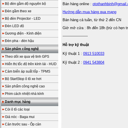
Bộ đèn gầm độ nguyên bộ
Bán hàng online :
otothanhbinh@gmail
Đèn gầm theo xe
Hướng dẫn mua hàng qua mạng
Bộ đèn Projector - LED
Bán hàng cả tuần, từ thứ 2 đến CN
Đèn LED độ
Giờ mở cửa : 8h đến 18h (trừ có hẹn t
Gương điện - Kính điện
----------------------
Đèn pha - đèn hậu
Hỗ trợ kỹ thuật
Sản phẩm công nghệ
Kỹ thuật 1 :
0913 510033
Theo dõi xe qua vệ tinh GPS
Kỹ thuật 2 :
0941 543804
Hiển thị tốc độ trên kính lái - HUD
Cảm biến áp suất lốp - TPMS
Bộ StartStop ô tô xe hơi
Sản phẩm công nghệ cao
Phim cách nhiệt nhà kính
Danh mục hàng
Còi ô tô các loại
Giá nóc - Baga mui
Cản trước sau - Ốp cản