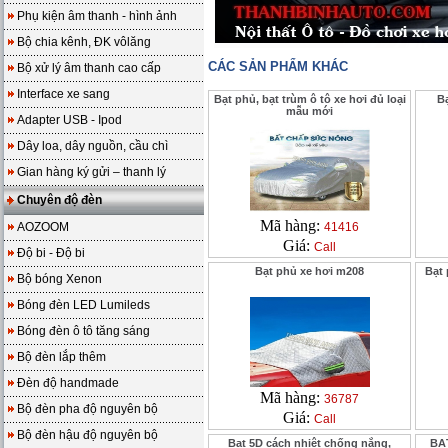
Phụ kiện âm thanh - hình ảnh
Bộ chia kênh, ĐK vôlăng
CÁC SẢN PHẨM KHÁC
Bộ xử lý âm thanh cao cấp
Interface xe sang
Bạt phủ, bạt trùm ô tô xe hơi đủ loại
Bạ
mẫu mới
Adapter USB - Ipod
Dây loa, dây nguồn, cầu chì
Gian hàng ký gửi – thanh lý
Chuyên độ đèn
Mã hàng:
AOZOOM
41416
Giá:
Call
Độ bi - Độ bi
Bạt phủ xe hơi m208
Bạt 
Bộ bóng Xenon
Bóng đèn LED Lumileds
Bóng đèn ô tô tăng sáng
Bộ đèn lắp thêm
Đèn độ handmade
Mã hàng:
36787
Bộ đèn pha độ nguyên bộ
Giá:
Call
Bộ đèn hậu độ nguyên bộ
Bạt 5D cách nhiệt chống nắng,
BẠ