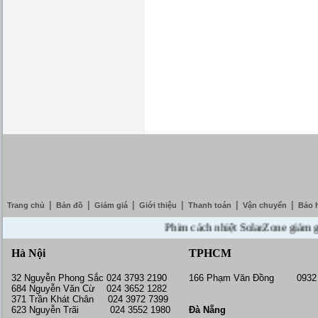
|
|
|
|
|
|
Trang chủ
Bản đồ
Giảm giá
Giới thiệu
Thanh toán
Vận chuyển
Bảo 
Phim cách nhiệt SolarZone giảm giá 10
Hà Nội
TPHCM
32 Nguyễn Phong Sắc 024 3793 2190
166 Phạm Văn Đồng 0932 
684 Nguyễn Văn Cừ 024 3652 1282
371 Trần Khát Chân 024 3972 7399
623 Nguyễn Trãi 024 3552 1980
Đà Nẵng