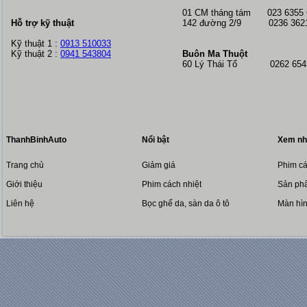
01 CM tháng tám
023 6355
Hỗ trợ kỹ thuật
142 đường 2/9 0236 362
Kỹ thuật 1 :
0913 510033
Kỹ thuật 2 :
0941 543804
Buôn Ma Thuột
60 Lý Thái Tổ 0262 6543
ThanhBinhAuto
Nổi bật
Xem nh
Trang chủ
Giảm giá
Phim cá
Giới thiệu
Phim cách nhiệt
Sản phẩ
Liên hệ
Bọc ghế da, sàn da ô tô
Màn hì