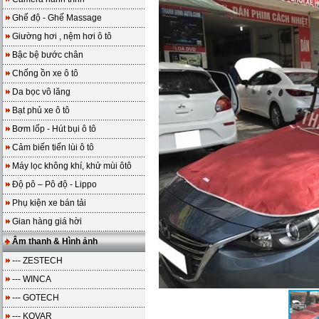
Ghế độ - Ghế Massage
Giường hơi , nệm hơi ô tô
Bậc bệ bước chân
Chống ồn xe ô tô
Da bọc vô lăng
Bạt phủ xe ô tô
Bơm lốp - Hút bụi ô tô
Cảm biến tiến lùi ô tô
Máy lọc không khí, khử mùi ôtô
Độ pô – Pô độ - Lippo
Phụ kiện xe bán tải
Gian hàng giá hời
Âm thanh & Hình ảnh
--- ZESTECH
--- WINCA
--- GOTECH
--- KOVAR