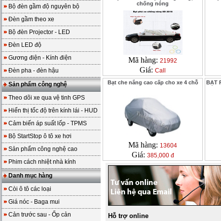
chống nóng
Bộ đèn gầm độ nguyên bộ
Đèn gầm theo xe
Bộ đèn Projector - LED
Đèn LED độ
Gương điện - Kính điện
Mã hàng:
21992
Giá:
Đèn pha - đèn hậu
Call
Bạt che nắng cao cấp cho xe 4 chỗ
BẠT 
Sản phẩm công nghệ
Theo dõi xe qua vệ tinh GPS
Hiển thị tốc độ trên kính lái - HUD
Cảm biến áp suất lốp - TPMS
Bộ StartStop ô tô xe hơi
Mã hàng:
13604
Sản phẩm công nghệ cao
Giá:
385,000 đ
Phim cách nhiệt nhà kính
Danh mục hàng
Còi ô tô các loại
Giá nóc - Baga mui
Cản trước sau - Ốp cản
Hỗ trợ online