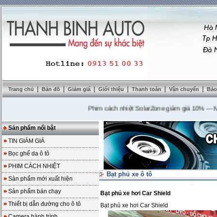
|
|
|
|
|
|
Trang chủ
Bản đồ
Giảm giá
Giới thiệu
Thanh toán
Vận chuyển
Bảo
Phim cách nhiệt SolarZone giảm giá 10%
---
Mua DV
Sản phẩm nổi bật
TIN GIẢM GIÁ
Bọc ghế da ô tô
PHIM CÁCH NHIỆT
Bạt phủ xe ô tô
Sản phẩm mới xuất hiện
Sản phẩm bán chạy
Bạt phủ xe hơi Car Shield
Thiết bị dẫn đường cho ô tô
Bạt phủ xe hơi Car Shield
Camera hành trình