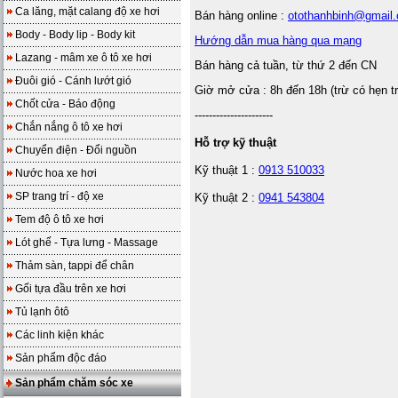
Ca lăng, mặt calang độ xe hơi
Bán hàng online :
otothanhbinh@gmail
Body - Body lip - Body kit
Hướng dẫn mua hàng qua mạng
Lazang - mâm xe ô tô xe hơi
Bán hàng cả tuần, từ thứ 2 đến CN
Đuôi gió - Cánh lướt gió
Giờ mở cửa : 8h đến 18h (trừ có hẹn t
Chốt cửa - Báo động
----------------------
Chắn nắng ô tô xe hơi
Hỗ trợ kỹ thuật
Chuyển điện - Đổi nguồn
Kỹ thuật 1 :
0913 510033
Nước hoa xe hơi
SP trang trí - độ xe
Kỹ thuật 2 :
0941 543804
Tem độ ô tô xe hơi
Lót ghế - Tựa lưng - Massage
Thảm sàn, tappi để chân
Gối tựa đầu trên xe hơi
Tủ lạnh ôtô
Các linh kiện khác
Sản phẩm độc đáo
Sản phẩm chăm sóc xe