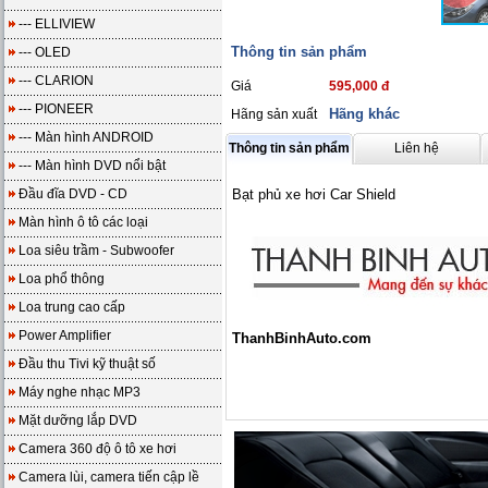
--- ELLIVIEW
Thông tin sản phẩm
--- OLED
--- CLARION
Giá
595,000 đ
--- PIONEER
Hãng khác
Hãng sản xuất
--- Màn hình ANDROID
Thông tin sản phẩm
Liên hệ
--- Màn hình DVD nổi bật
Đầu đĩa DVD - CD
Bạt phủ xe hơi Car Shield
Màn hình ô tô các loại
Loa siêu trầm - Subwoofer
Loa phổ thông
Loa trung cao cấp
Power Amplifier
ThanhBinhAuto.com
Đầu thu Tivi kỹ thuật số
Máy nghe nhạc MP3
Mặt dưỡng lắp DVD
Camera 360 độ ô tô xe hơi
Camera lùi, camera tiến cập lề