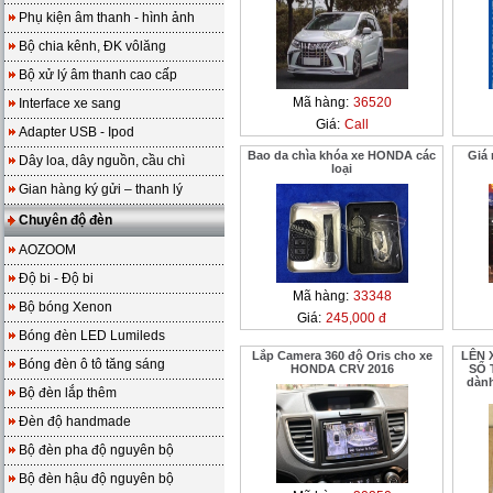
Phụ kiện âm thanh - hình ảnh
Bộ chia kênh, ĐK vôlăng
Bộ xử lý âm thanh cao cấp
Mã hàng:
36520
Interface xe sang
Giá:
Call
Adapter USB - Ipod
Bao da chìa khóa xe HONDA các
Giá
Dây loa, dây nguồn, cầu chì
loại
Gian hàng ký gửi – thanh lý
Chuyên độ đèn
AOZOOM
Độ bi - Độ bi
Mã hàng:
33348
Bộ bóng Xenon
Giá:
245,000 đ
Bóng đèn LED Lumileds
Lắp Camera 360 độ Oris cho xe
LÊN 
Bóng đèn ô tô tăng sáng
HONDA CRV 2016
SỔ 
dành
Bộ đèn lắp thêm
Đèn độ handmade
Bộ đèn pha độ nguyên bộ
Bộ đèn hậu độ nguyên bộ