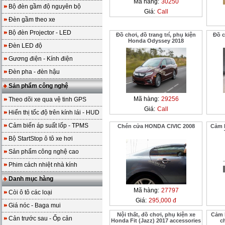
Mã hàng:
30250
Bộ đèn gầm độ nguyên bộ
Giá:
Call
Đèn gầm theo xe
Bộ đèn Projector - LED
Đồ chơi, đồ trang trí, phụ kiện
Đồ c
Honda Odyssey 2018
Đèn LED độ
Gương điện - Kính điện
Đèn pha - đèn hậu
Sản phẩm công nghệ
Mã hàng:
29256
Theo dõi xe qua vệ tinh GPS
Giá:
Call
Hiển thị tốc độ trên kính lái - HUD
Cảm biến áp suất lốp - TPMS
Chén cửa HONDA CIVIC 2008
Cảm 
Bộ StartStop ô tô xe hơi
Sản phẩm công nghệ cao
Phim cách nhiệt nhà kính
Danh mục hàng
Mã hàng:
27797
Còi ô tô các loại
Giá:
295,000 đ
Giá nóc - Baga mui
Nội thất, đồ chơi, phụ kiện xe
Cảm 
Cản trước sau - Ốp cản
Honda Fit (Jazz) 2017 accessories
c