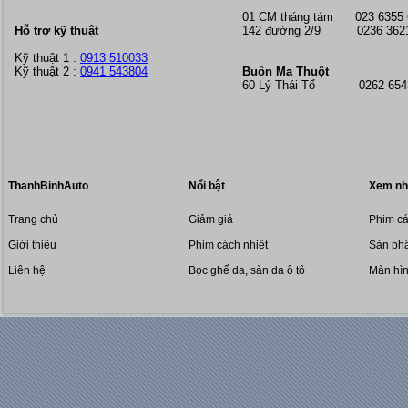
01 CM tháng tám
023 6355
Hỗ trợ kỹ thuật
142 đường 2/9 0236 362
Kỹ thuật 1 :
0913 510033
Kỹ thuật 2 :
0941 543804
Buôn Ma Thuột
60 Lý Thái Tổ 0262 6543
ThanhBinhAuto
Nổi bật
Xem nh
Trang chủ
Giảm giá
Phim cá
Giới thiệu
Phim cách nhiệt
Sản phẩ
Liên hệ
Bọc ghế da, sàn da ô tô
Màn hì