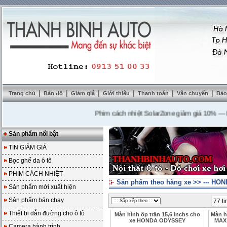
|
|
|
|
|
|
Trang chủ
Bản đồ
Giảm giá
Giới thiệu
Thanh toán
Vận chuyển
Bảo
Phim cách nhiệt SolarZone giảm giá 10%
---
Mua D
Sản phẩm nổi bật
TIN GIẢM GIÁ
Bọc ghế da ô tô
PHIM CÁCH NHIỆT
Sản phẩm theo hãng xe
>>
--- HON
Sản phẩm mới xuất hiện
Sản phẩm bán chạy
77 ti
Thiết bị dẫn đường cho ô tô
Màn hình ốp trần 15,6 inchs cho
Màn h
xe HONDA ODYSSEY
MAX
Camera hành trình