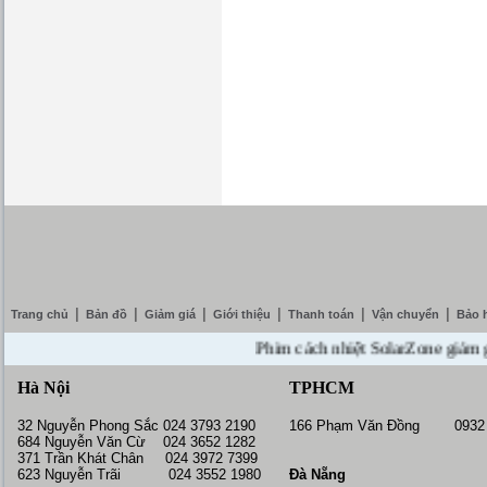
|
|
|
|
|
|
Trang chủ
Bản đồ
Giảm giá
Giới thiệu
Thanh toán
Vận chuyển
Bảo 
Phim cách nhiệt SolarZone giảm giá 10
Hà Nội
TPHCM
32 Nguyễn Phong Sắc 024 3793 2190
166 Phạm Văn Đồng 0932 
684 Nguyễn Văn Cừ 024 3652 1282
371 Trần Khát Chân 024 3972 7399
623 Nguyễn Trãi 024 3552 1980
Đà Nẵng