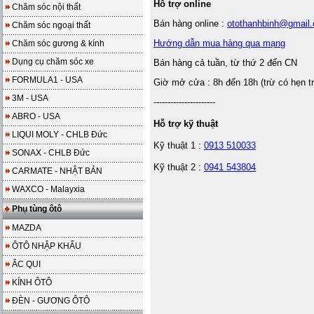
Hỗ trợ online
Chăm sóc nội thất
Bán hàng online :
otothanhbinh@gmail
Chăm sóc ngoại thất
Hướng dẫn mua hàng qua mạng
Chăm sóc gương & kính
Dụng cụ chăm sóc xe
Bán hàng cả tuần, từ thứ 2 đến CN
FORMULA1 - USA
Giờ mở cửa : 8h đến 18h (trừ có hẹn t
3M - USA
----------------------
ABRO - USA
Hỗ trợ kỹ thuật
LIQUI MOLY - CHLB Đức
Kỹ thuật 1 :
0913 510033
SONAX - CHLB Đức
Kỹ thuật 2 :
0941 543804
CARMATE - NHẬT BẢN
WAXCO - Malayxia
Phụ tùng ôtô
MAZDA
ÔTÔ NHẬP KHẨU
ẮC QUI
KÍNH ÔTÔ
ĐÈN - GƯƠNG ÔTÔ