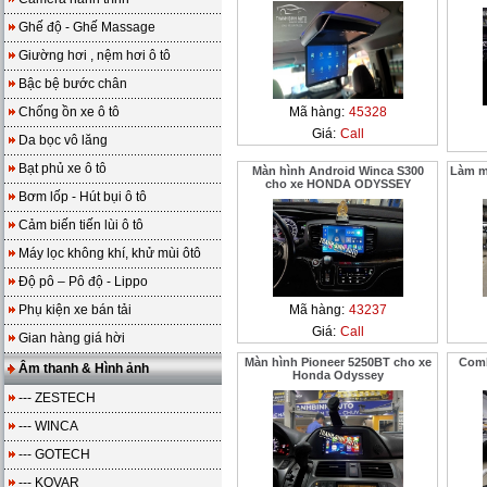
Ghế độ - Ghế Massage
Giường hơi , nệm hơi ô tô
Bậc bệ bước chân
Chống ồn xe ô tô
Mã hàng:
45328
Giá:
Call
Da bọc vô lăng
Bạt phủ xe ô tô
Màn hình Android Winca S300
Làm m
cho xe HONDA ODYSSEY
Bơm lốp - Hút bụi ô tô
Cảm biến tiến lùi ô tô
Máy lọc không khí, khử mùi ôtô
Độ pô – Pô độ - Lippo
Phụ kiện xe bán tải
Mã hàng:
43237
Giá:
Call
Gian hàng giá hời
Màn hình Pioneer 5250BT cho xe
Comb
Âm thanh & Hình ảnh
Honda Odyssey
--- ZESTECH
--- WINCA
--- GOTECH
--- KOVAR