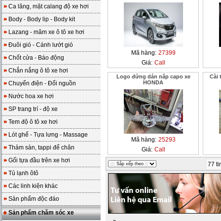
Ca lăng, mặt calang độ xe hơi
Body - Body lip - Body kit
Lazang - mâm xe ô tô xe hơi
Đuôi gió - Cánh lướt gió
Mã hàng:
27399
Chốt cửa - Báo động
Giá:
Call
Chắn nắng ô tô xe hơi
Logo đứng dán nắp capo xe
Cài 
HONDA
Chuyển điện - Đổi nguồn
Nước hoa xe hơi
SP trang trí - độ xe
Tem độ ô tô xe hơi
Lót ghế - Tựa lưng - Massage
Mã hàng:
25293
Thảm sàn, tappi để chân
Giá:
Call
Gối tựa đầu trên xe hơi
77 ti
Tủ lạnh ôtô
Các linh kiện khác
Sản phẩm độc đáo
Sản phẩm chăm sóc xe