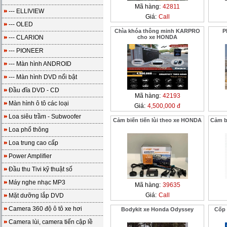
Mã hàng:
42811
--- ELLIVIEW
Giá:
Call
--- OLED
Chìa khóa thông minh KARPRO
P
--- CLARION
cho xe HONDA
--- PIONEER
--- Màn hình ANDROID
--- Màn hình DVD nổi bật
Đầu đĩa DVD - CD
Mã hàng:
42193
Màn hình ô tô các loại
Giá:
4,500,000 đ
Loa siêu trầm - Subwoofer
Cảm biến tiến lùi theo xe HONDA
Cảm bi
Loa phổ thông
Loa trung cao cấp
Power Amplifier
Đầu thu Tivi kỹ thuật số
Máy nghe nhạc MP3
Mã hàng:
39635
Giá:
Call
Mặt dưỡng lắp DVD
Camera 360 độ ô tô xe hơi
Bodykit xe Honda Odyssey
Cốp 
Camera lùi, camera tiến cập lề