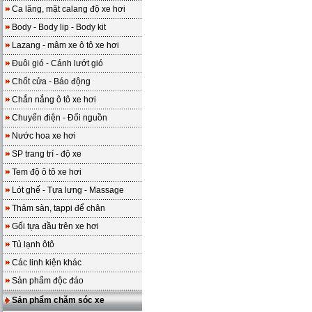
Ca lăng, mặt calang độ xe hơi
Body - Body lip - Body kit
Lazang - mâm xe ô tô xe hơi
Đuôi gió - Cánh lướt gió
Chốt cửa - Báo động
Chắn nắng ô tô xe hơi
Chuyển điện - Đổi nguồn
Nước hoa xe hơi
SP trang trí - độ xe
Tem độ ô tô xe hơi
Lót ghế - Tựa lưng - Massage
Thảm sàn, tappi để chân
Gối tựa đầu trên xe hơi
Tủ lạnh ôtô
Các linh kiện khác
Sản phẩm độc đáo
Sản phẩm chăm sóc xe