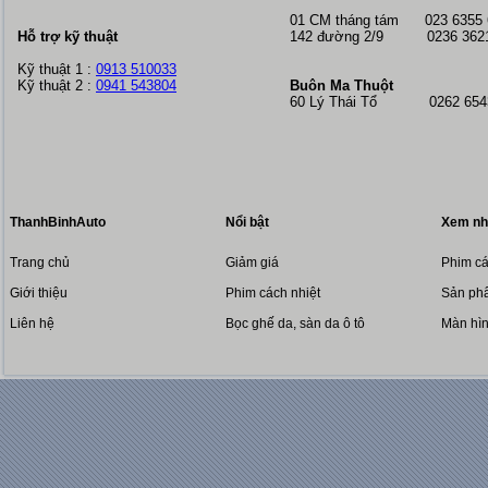
01 CM tháng tám
023 6355
Hỗ trợ kỹ thuật
142 đường 2/9 0236 362
Kỹ thuật 1 :
0913 510033
Kỹ thuật 2 :
0941 543804
Buôn Ma Thuột
60 Lý Thái Tổ 0262 6543
ThanhBinhAuto
Nổi bật
Xem nh
Trang chủ
Giảm giá
Phim cá
Giới thiệu
Phim cách nhiệt
Sản phẩ
Liên hệ
Bọc ghế da, sàn da ô tô
Màn hì