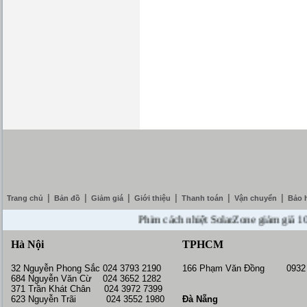
|
|
|
|
|
|
Trang chủ
Bản đồ
Giảm giá
Giới thiệu
Thanh toán
Vận chuyển
Bảo 
Phim cách nhiệt SolarZone giảm giá 10% --
Hà Nội
TPHCM
32 Nguyễn Phong Sắc 024 3793 2190
166 Phạm Văn Đồng 0932 
684 Nguyễn Văn Cừ 024 3652 1282
371 Trần Khát Chân 024 3972 7399
623 Nguyễn Trãi 024 3552 1980
Đà Nẵng