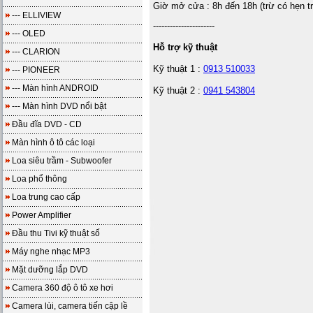
Giờ mở cửa : 8h đến 18h (trừ có hẹn t
--- ELLIVIEW
----------------------
--- OLED
Hỗ trợ kỹ thuật
--- CLARION
Kỹ thuật 1 :
0913 510033
--- PIONEER
--- Màn hình ANDROID
Kỹ thuật 2 :
0941 543804
--- Màn hình DVD nổi bật
Đầu đĩa DVD - CD
Màn hình ô tô các loại
Loa siêu trầm - Subwoofer
Loa phổ thông
Loa trung cao cấp
Power Amplifier
Đầu thu Tivi kỹ thuật số
Máy nghe nhạc MP3
Mặt dưỡng lắp DVD
Camera 360 độ ô tô xe hơi
Camera lùi, camera tiến cập lề