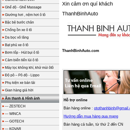
Xin cảm ơn quí khách
Ghế độ - Ghế Massage
ThanhBinhAuto
Giường hơi , nệm hơi ô tô
Bậc bệ bước chân
Chống ồn xe ô tô
Da bọc vô lăng
Bạt phủ xe ô tô
ThanhBinhAuto.com
Bơm lốp - Hút bụi ô tô
Cảm biến tiến lùi ô tô
Máy lọc không khí, khử mùi ôtô
Độ pô – Pô độ - Lippo
Phụ kiện xe bán tải
Gian hàng giá hời
Âm thanh & Hình ảnh
Hỗ trợ online
--- ZESTECH
Bán hàng online :
otothanhbinh@gmail
--- WINCA
Hướng dẫn mua hàng qua mạng
--- GOTECH
Bán hàng cả tuần, từ thứ 2 đến CN
--- KOVAR