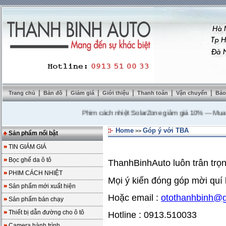
|
|
|
|
|
|
Trang chủ
Bản đồ
Giảm giá
Giới thiệu
Thanh toán
Vận chuyển
Bảo
Phim cách nhiệt SolarZone giảm giá 10%
---
Mua DVD 
Home
Góp ý với TBA
>>
Sản phẩm nổi bật
TIN GIẢM GIÁ
Bọc ghế da ô tô
ThanhBinhAuto luôn trân tr
PHIM CÁCH NHIỆT
Mọi ý kiến đóng góp mời qu
Sản phẩm mới xuất hiện
Hoặc email :
otothanhbinh@
Sản phẩm bán chạy
Thiết bị dẫn đường cho ô tô
Hotline : 0913.510033
Camera hành trình