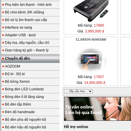
Phụ kiện âm thanh - hình ảnh
Bộ chia kênh, ĐK vôlăng
Bộ xử lý âm thanh cao cấp
Mã hàng:
17660
Interface xe sang
Giá:
3,995,000 đ
Adapter USB - Ipod
CLARION NX403AW
Dây loa, dây nguồn, cầu chì
Gian hàng ký gửi – thanh lý
Chuyên độ đèn
AOZOOM
Độ bi - Độ bi
Mã hàng:
17657
Bộ bóng Xenon
Giá:
14,950,000 đ
Bóng đèn LED Lumileds
Bóng đèn ô tô tăng sáng
Bộ đèn lắp thêm
Đèn độ handmade
Bộ đèn pha độ nguyên bộ
Hỗ trợ online
Bộ đèn hậu độ nguyên bộ