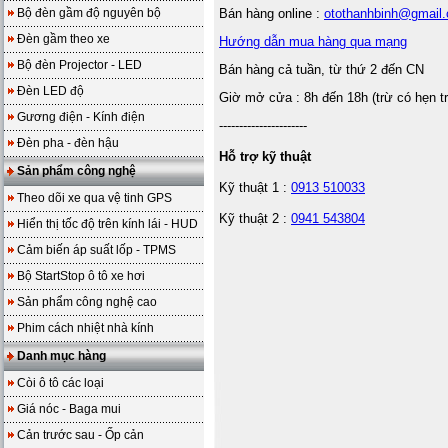
Bộ đèn gầm độ nguyên bộ
Bán hàng online :
otothanhbinh@gmail
Đèn gầm theo xe
Hướng dẫn mua hàng qua mạng
Bộ đèn Projector - LED
Bán hàng cả tuần, từ thứ 2 đến CN
Đèn LED độ
Giờ mở cửa : 8h đến 18h (trừ có hẹn t
Gương điện - Kính điện
----------------------
Đèn pha - đèn hậu
Hỗ trợ kỹ thuật
Sản phẩm công nghệ
Kỹ thuật 1 :
0913 510033
Theo dõi xe qua vệ tinh GPS
Kỹ thuật 2 :
0941 543804
Hiển thị tốc độ trên kính lái - HUD
Cảm biến áp suất lốp - TPMS
Bộ StartStop ô tô xe hơi
Sản phẩm công nghệ cao
Phim cách nhiệt nhà kính
Danh mục hàng
Còi ô tô các loại
Giá nóc - Baga mui
Cản trước sau - Ốp cản