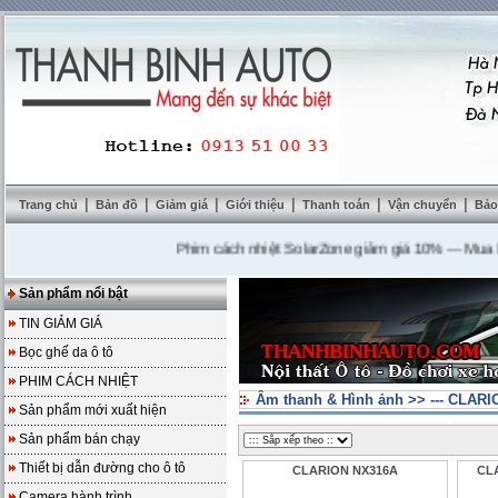
|
|
|
|
|
|
Trang chủ
Bản đồ
Giảm giá
Giới thiệu
Thanh toán
Vận chuyển
Bảo
Phim cách nhiệt SolarZone giảm giá 10%
---
Mua DVD t
Sản phẩm nổi bật
TIN GIẢM GIÁ
Bọc ghế da ô tô
PHIM CÁCH NHIỆT
Âm thanh & Hình ảnh
>>
--- CLARI
Sản phẩm mới xuất hiện
Sản phẩm bán chạy
Thiết bị dẫn đường cho ô tô
CLARION NX316A
CLA
Camera hành trình