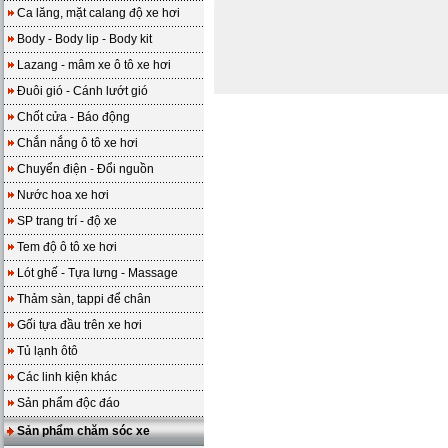
Ca lăng, mặt calang độ xe hơi
Body - Body lip - Body kit
Lazang - mâm xe ô tô xe hơi
Đuôi gió - Cánh lướt gió
Chốt cửa - Báo động
Chắn nắng ô tô xe hơi
Chuyển điện - Đổi nguồn
Nước hoa xe hơi
SP trang trí - độ xe
Tem độ ô tô xe hơi
Lót ghế - Tựa lưng - Massage
Thảm sàn, tappi để chân
Gối tựa đầu trên xe hơi
Tủ lạnh ôtô
Các linh kiện khác
Sản phẩm độc đáo
Sản phẩm chăm sóc xe