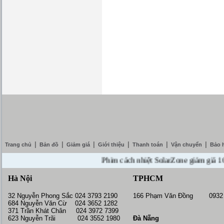
|
|
|
|
|
|
Trang chủ
Bản đồ
Giảm giá
Giới thiệu
Thanh toán
Vận chuyển
Bảo 
Phim cách nhiệt SolarZone giảm giá 10% --
Hà Nội
TPHCM
32 Nguyễn Phong Sắc 024 3793 2190
166 Phạm Văn Đồng 0932 
684 Nguyễn Văn Cừ 024 3652 1282
371 Trần Khát Chân 024 3972 7399
623 Nguyễn Trãi 024 3552 1980
Đà Nẵng