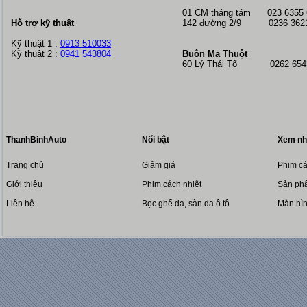
01 CM tháng tám
023 6355
Hỗ trợ kỹ thuật
142 đường 2/9 0236 362
Kỹ thuật 1 :
0913 510033
Kỹ thuật 2 :
0941 543804
Buôn Ma Thuột
60 Lý Thái Tổ 0262 6543
ThanhBinhAuto
Nổi bật
Xem nh
Trang chủ
Giảm giá
Phim cá
Giới thiệu
Phim cách nhiệt
Sản phẩ
Liên hệ
Bọc ghế da, sàn da ô tô
Màn hì