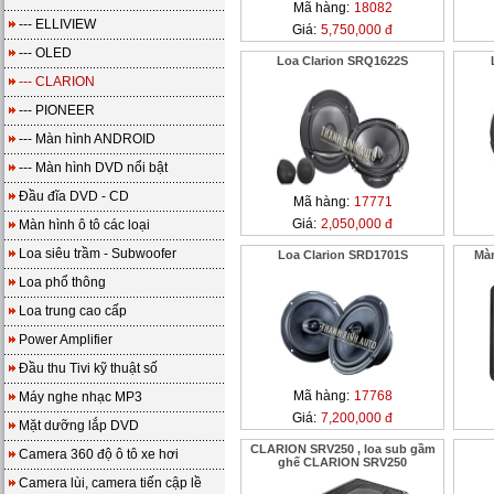
Mã hàng:
18082
--- ELLIVIEW
Giá:
5,750,000 đ
--- OLED
Loa Clarion SRQ1622S
--- CLARION
--- PIONEER
--- Màn hình ANDROID
--- Màn hình DVD nổi bật
Đầu đĩa DVD - CD
Mã hàng:
17771
Giá:
2,050,000 đ
Màn hình ô tô các loại
Loa siêu trầm - Subwoofer
Loa Clarion SRD1701S
Mà
Loa phổ thông
Loa trung cao cấp
Power Amplifier
Đầu thu Tivi kỹ thuật số
Mã hàng:
17768
Máy nghe nhạc MP3
Giá:
7,200,000 đ
Mặt dưỡng lắp DVD
CLARION SRV250 , loa sub gầm
Camera 360 độ ô tô xe hơi
ghế CLARION SRV250
Camera lùi, camera tiến cập lề