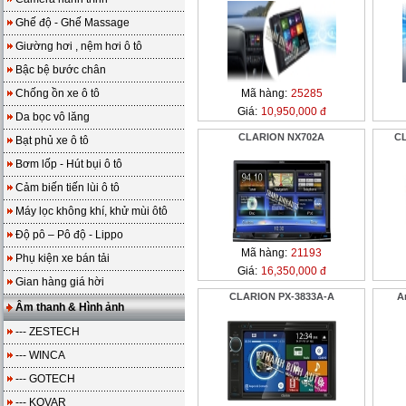
Ghế độ - Ghế Massage
Giường hơi , nệm hơi ô tô
Bậc bệ bước chân
Chống ồn xe ô tô
Mã hàng:
25285
Giá:
10,950,000 đ
Da bọc vô lăng
CLARION NX702A
C
Bạt phủ xe ô tô
Bơm lốp - Hút bụi ô tô
Cảm biến tiến lùi ô tô
Máy lọc không khí, khử mùi ôtô
Độ pô – Pô độ - Lippo
Mã hàng:
21193
Phụ kiện xe bán tải
Giá:
16,350,000 đ
Gian hàng giá hời
CLARION PX-3833A-A
A
Âm thanh & Hình ảnh
--- ZESTECH
--- WINCA
--- GOTECH
--- KOVAR