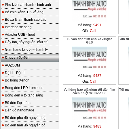
Phụ kiện âm thanh - hình ảnh
Bộ chia kênh, ĐK vôlăng
Bộ xử lý âm thanh cao cấp
Mã hàng:
9491
Interface xe sang
Giá:
Call
Adapter USB - Ipod
Tu van dan film cho xe Zinger
Xin tư
Dây loa, dây nguồn, cầu chì
GLS
Gian hàng ký gửi – thanh lý
Chuyên độ đèn
AOZOOM
Độ bi - Độ bi
Mã hàng:
9487
Bộ bóng Xenon
Giá:
Call
Bóng đèn LED Lumileds
Vui lòng báo giá giùm tôi dán film
Tôi mu
cách nhiệt xe Civic 1.8
Bóng đèn ô tô tăng sáng
Bộ đèn lắp thêm
Đèn độ handmade
Bộ đèn pha độ nguyên bộ
Bộ đèn hậu độ nguyên bộ
Mã hàng:
9483