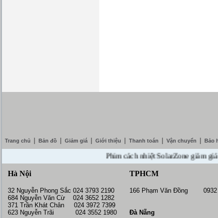
|
|
|
|
|
|
Trang chủ
Bản đồ
Giảm giá
Giới thiệu
Thanh toán
Vận chuyển
Bảo 
Phim cách nhiệt SolarZone giảm giá 10% 
Hà Nội
TPHCM
32 Nguyễn Phong Sắc 024 3793 2190
166 Phạm Văn Đồng 0932 
684 Nguyễn Văn Cừ 024 3652 1282
371 Trần Khát Chân 024 3972 7399
623 Nguyễn Trãi 024 3552 1980
Đà Nẵng