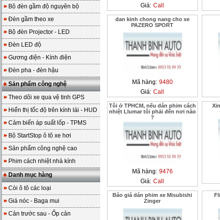
Giá:
Call
Bộ đèn gầm độ nguyên bộ
Đèn gầm theo xe
dan kinh chong nang cho xe
PAZERO SPORT
Bộ đèn Projector - LED
Đèn LED độ
Gương điện - Kính điện
Đèn pha - đèn hậu
Mã hàng:
9480
Sản phẩm công nghệ
Giá:
Call
Theo dõi xe qua vệ tinh GPS
Tôi ở TPHCM, nếu dán phim cách
Xi
Hiển thị tốc độ trên kính lái - HUD
nhiệt Llumar tôi phải đến nơi nào
?
Cảm biến áp suất lốp - TPMS
Bộ StartStop ô tô xe hơi
Sản phẩm công nghệ cao
Phim cách nhiệt nhà kính
Mã hàng:
9476
Danh mục hàng
Giá:
Call
Còi ô tô các loại
Báo giá dán phim xe Misubishi
Fl
Giá nóc - Baga mui
Zinger
Cản trước sau - Ốp cản