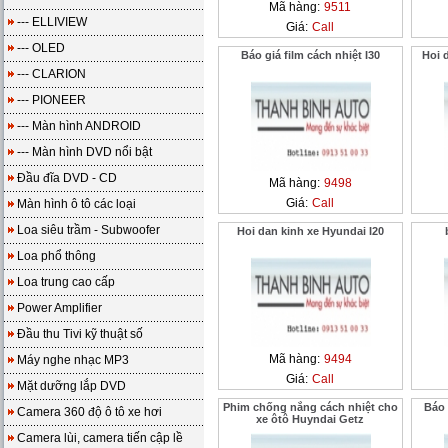
Mã hàng:
9511
--- ELLIVIEW
Giá:
Call
--- OLED
Báo giá film cách nhiệt I30
Hoi 
--- CLARION
--- PIONEER
--- Màn hình ANDROID
--- Màn hình DVD nổi bật
Đầu đĩa DVD - CD
Mã hàng:
9498
Giá:
Call
Màn hình ô tô các loại
Loa siêu trầm - Subwoofer
Hoi dan kinh xe Hyundai I20
Loa phổ thông
Loa trung cao cấp
Power Amplifier
Đầu thu Tivi kỹ thuật số
Mã hàng:
9494
Máy nghe nhạc MP3
Giá:
Call
Mặt dưỡng lắp DVD
Phim chống nắng cách nhiệt cho
Báo 
Camera 360 độ ô tô xe hơi
xe ôtô Huyndai Getz
Camera lùi, camera tiến cập lề