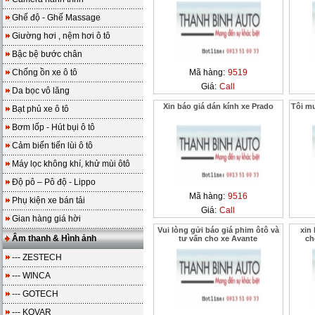
Ghế độ - Ghế Massage
Giường hơi , nệm hơi ô tô
Bậc bệ bước chân
Chống ồn xe ô tô
Mã hàng:
9519
Giá:
Call
Da bọc vô lăng
Xin báo giá dán kính xe Prado
Tôi mu
Bạt phủ xe ô tô
Bơm lốp - Hút bụi ô tô
Cảm biến tiến lùi ô tô
Máy lọc không khí, khử mùi ôtô
Độ pô – Pô độ - Lippo
Mã hàng:
9516
Phụ kiện xe bán tải
Giá:
Call
Gian hàng giá hời
Vui lòng gửi báo giá phim ôtô và
xin
Âm thanh & Hình ảnh
tư vấn cho xe Avante
ch
--- ZESTECH
--- WINCA
--- GOTECH
--- KOVAR