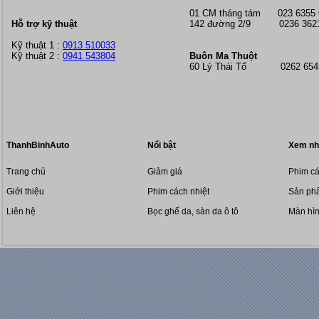
01 CM tháng tám
023 6355
Hỗ trợ kỹ thuật
142 đường 2/9 0236 362
Kỹ thuật 1 :
0913 510033
Kỹ thuật 2 :
0941 543804
Buôn Ma Thuột
60 Lý Thái Tổ 0262 6543
ThanhBinhAuto
Nổi bật
Xem nh
Trang chủ
Giảm giá
Phim cá
Giới thiệu
Phim cách nhiệt
Sản phẩ
Liên hệ
Bọc ghế da, sàn da ô tô
Màn hì