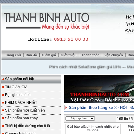
|
|
|
|
|
|
Trang chủ
Bản đồ
Giảm giá
Giới thiệu
Thanh toán
Vận chuyển
Bảo
Phim cách nhiệt SolarZone giảm giá 10%
---
Mua DVD 
Sản phẩm nổi bật
TIN GIẢM GIÁ
Bọc ghế da ô tô
PHIM CÁCH NHIỆT
Sản phẩm theo hãng xe
>>
HỎI - 
Sản phẩm mới xuất hiện
Sản phẩm bán chạy
165 tin / 5
Thiết bị dẫn đường cho ô tô
Gửi báo giá phim cách nhiệt cho
Phi
xe Vios
LL
Camera hành trình