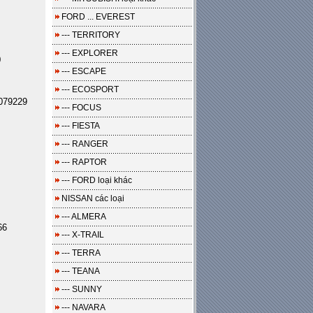
FORD ... EVEREST
--- TERRITORY
--- EXPLORER
0
--- ESCAPE
--- ECOSPORT
079229
--- FOCUS
--- FIESTA
--- RANGER
--- RAPTOR
--- FORD loại khác
NISSAN các loại
--- ALMERA
66
--- X-TRAIL
--- TERRA
--- TEANA
--- SUNNY
--- NAVARA