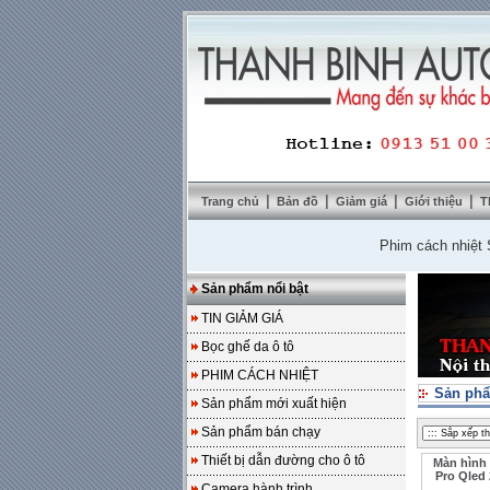
|
|
|
|
Trang chủ
Bản đồ
Giảm giá
Giới thiệu
T
Phim cách nhiệt SolarZ
Sản phẩm nổi bật
TIN GIẢM GIÁ
Bọc ghế da ô tô
PHIM CÁCH NHIỆT
Sản phẩ
Sản phẩm mới xuất hiện
Sản phẩm bán chạy
Thiết bị dẫn đường cho ô tô
Màn hình
Pro Qled 
Camera hành trình