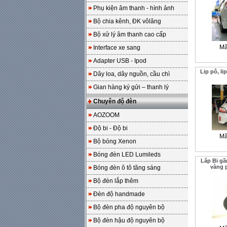
Phụ kiện âm thanh - hình ảnh
Bộ chia kênh, ĐK vôlăng
Bộ xử lý âm thanh cao cấp
Mã
Interface xe sang
Adapter USB - Ipod
Lip pô, l
Dây loa, dây nguồn, cầu chì
Gian hàng ký gửi – thanh lý
Chuyên độ đèn
AOZOOM
Độ bi - Độ bi
Mã
Bộ bóng Xenon
Bóng đèn LED Lumileds
Lắp Bi g
vàng 
Bóng đèn ô tô tăng sáng
Bộ đèn lắp thêm
Đèn độ handmade
Bộ đèn pha độ nguyên bộ
Bộ đèn hậu độ nguyên bộ