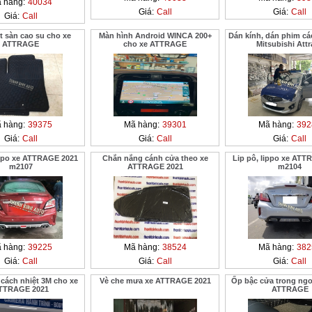
 hàng:
40034
Giá:
Call
Giá:
Call
Giá:
Call
t sàn cao su cho xe
Màn hình Android WINCA 200+
Dán kính, dán phim cá
ATTRAGE
cho xe ATTRAGE
Mitsubishi Att
 hàng:
39375
Mã hàng:
39301
Mã hàng:
392
Giá:
Call
Giá:
Call
Giá:
Call
ippo xe ATTRAGE 2021
Chắn nắng cánh cửa theo xe
Lip pô, lippo xe ATT
m2107
ATTRAGE 2021
m2104
 hàng:
39225
Mã hàng:
38524
Mã hàng:
382
Giá:
Call
Giá:
Call
Giá:
Call
cách nhiệt 3M cho xe
Vè che mưa xe ATTRAGE 2021
Ốp bậc cửa trong ngoà
TTRAGE 2021
ATTRAGE