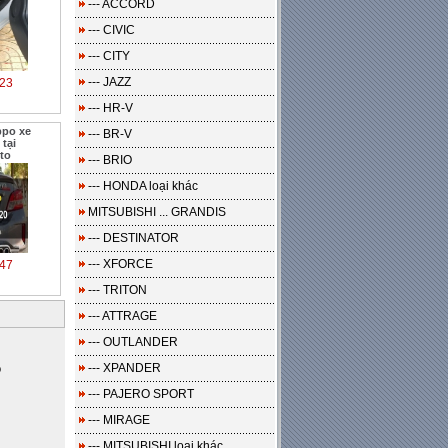
--- ACCORD
--- CIVIC
--- CITY
--- JAZZ
23
--- HR-V
ppo xe
--- BR-V
tại
to
--- BRIO
--- HONDA loại khác
MITSUBISHI ... GRANDIS
--- DESTINATOR
--- XFORCE
47
--- TRITON
--- ATTRAGE
--- OUTLANDER
o
--- XPANDER
--- PAJERO SPORT
--- MIRAGE
--- MITSUBISHI loại khác