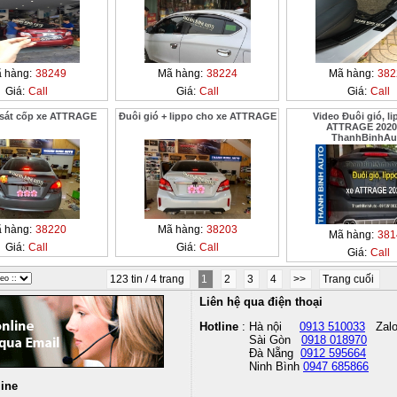
 hàng:
38249
Mã hàng:
38224
Mã hàng:
382
Giá:
Call
Giá:
Call
Giá:
Call
 sát cốp xe ATTRAGE
Đuôi gió + lippo cho xe ATTRAGE
Video Đuôi gió, li
ATTRAGE 2020 
ThanhBinhAu
 hàng:
38220
Mã hàng:
38203
Mã hàng:
381
Giá:
Call
Giá:
Call
Giá:
Call
123 tin / 4 trang
1
2
3
4
>>
Trang cuối
Liên hệ qua điện thoại
Hotline
: Hà nội
0913 510033
Zal
Sài Gòn
0918 018970
Đà Nẵng
0912 595664
Ninh Bình
0947 685866
line