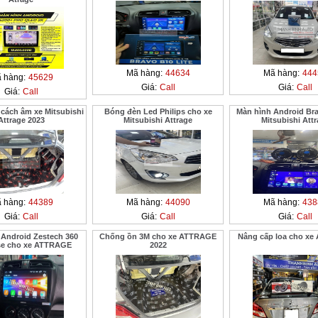
Mã hàng:
44634
Mã hàng:
444
 hàng:
45629
Giá:
Call
Giá:
Call
Giá:
Call
cách âm xe Mitsubishi
Bóng đèn Led Philips cho xe
Màn hình Android Bra
Attrage 2023
Mitsubishi Attrage
Mitsubishi Att
 hàng:
44389
Mã hàng:
44090
Mã hàng:
438
Giá:
Call
Giá:
Call
Giá:
Call
 Android Zestech 360
Chống ồn 3M cho xe ATTRAGE
Nâng cấp loa cho x
se cho xe ATTRAGE
2022