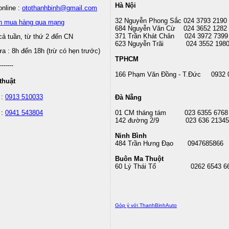
Hà Nội
nline :
otothanhbinh@gmail.com
32 Nguyễn Phong Sắc 024 3793 2190
n mua hàng qua mạng
684 Nguyễn Văn Cừ 024 3652 1282
371 Trần Khát Chân 024 3972 7399
cả tuần, từ thứ 2 đến CN
623 Nguyễn Trãi 024 3552 198
 : 8h đến 18h (trừ có hẹn trước)
TPHCM
-------
166 Phạm Văn Đồng - T.Đức 0932 
thuật
 :
0913 510033
Đà Nẵng
 :
0941 543804
01 CM tháng tám
023 6355 6768
142 đường 2/9 023 636 21345
Ninh Bình
484 Trần Hưng Đạo 0947685866
Buôn Ma Thuột
60 Lý Thái Tổ
0262 6543 6
Góp ý với ThanhBinhAuto