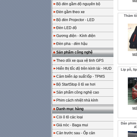
Mã
Bộ đèn gầm độ nguyên bộ
Đèn gầm theo xe
Thảm ló
Bộ đèn Projector - LED
Đèn LED độ
Gương điện - Kính điện
Đèn pha - đèn hậu
Sản phẩm công nghệ
Mã
Theo dõi xe qua vệ tinh GPS
Hiển thị tốc độ trên kính lái - HUD
Lip pô, l
Cảm biến áp suất lốp - TPMS
Bộ StartStop ô tô xe hơi
Sản phẩm công nghệ cao
Phim cách nhiệt nhà kính
Mã
Danh mục hàng
Còi ô tô các loại
Dán phim 
Giá nóc - Baga mui
A
Cản trước sau - Ốp cản