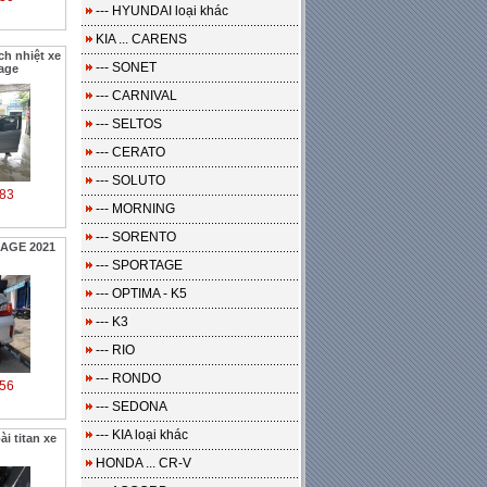
--- HYUNDAI loại khác
KIA ... CARENS
ch nhiệt xe
--- SONET
rage
--- CARNIVAL
--- SELTOS
--- CERATO
--- SOLUTO
83
--- MORNING
--- SORENTO
RAGE 2021
--- SPORTAGE
--- OPTIMA - K5
--- K3
--- RIO
--- RONDO
56
--- SEDONA
--- KIA loại khác
i titan xe
HONDA ... CR-V