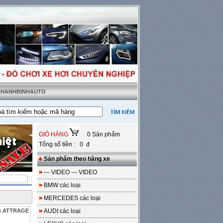
 THANHBINHAUTO
t tặng sàn da
---
Miễn phí 100% công lắp đặt
GIỎ HÀNG
0 Sản phẩm
Tổng số tiền : 0 đ
Sản phẩm theo hãng xe
--- VIDEO --- VIDEO
BMW các loại
MERCEDES các loại
 xe ATTRAGE
AUDI các loại