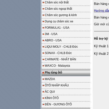
Chăm sóc nội thất
Bán hàng o
Chăm sóc ngoại thất
Hướng dẫ
Chăm sóc gương & kính
Bán hàng 
Dụng cụ chăm sóc xe
Giờ mở cửa
FORMULA1 - USA
---------------
3M - USA
Hỗ trợ kỹ 
ABRO - USA
Kỹ thuật 1
LIQUI MOLY - CHLB Đức
SONAX - CHLB Đức
Kỹ thuật 2
CARMATE - NHẬT BẢN
WAXCO - Malayxia
Phụ tùng ôtô
MAZDA
ÔTÔ NHẬP KHẨU
ẮC QUI
KÍNH ÔTÔ
ĐÈN - GƯƠNG ÔTÔ