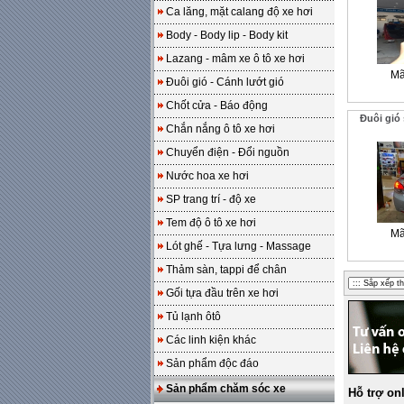
Ca lăng, mặt calang độ xe hơi
Body - Body lip - Body kit
Lazang - mâm xe ô tô xe hơi
Mã
Đuôi gió - Cánh lướt gió
Chốt cửa - Báo động
Đuôi gió
Chắn nắng ô tô xe hơi
Chuyển điện - Đổi nguồn
Nước hoa xe hơi
SP trang trí - độ xe
Tem độ ô tô xe hơi
Mã
Lót ghế - Tựa lưng - Massage
Thảm sàn, tappi để chân
Gối tựa đầu trên xe hơi
Tủ lạnh ôtô
Các linh kiện khác
Sản phẩm độc đáo
Sản phẩm chăm sóc xe
Hỗ trợ on