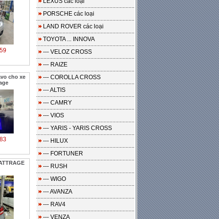
LEXUS các loại
PORSCHE các loại
LAND ROVER các loại
TOYOTA ... INNOVA
59
--- VELOZ CROSS
--- RAIZE
vo cho xe
--- COROLLA CROSS
rage
--- ALTIS
--- CAMRY
--- VIOS
--- YARIS - YARIS CROSS
83
--- HILUX
--- FORTUNER
e ATTRAGE
--- RUSH
--- WIGO
--- AVANZA
--- RAV4
--- VENZA