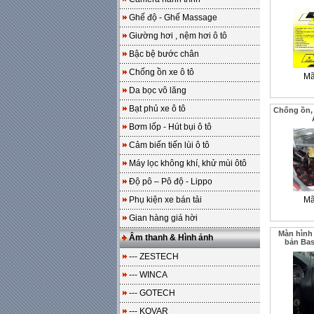
Ghế độ - Ghế Massage
Giường hơi , nệm hơi ô tô
Bậc bệ bước chân
Chống ồn xe ô tô
Mã
Da bọc vô lăng
Bạt phủ xe ô tô
Chống ồn, 
Bơm lốp - Hút bụi ô tô
Cảm biến tiến lùi ô tô
Máy lọc không khí, khử mùi ôtô
Độ pô – Pô độ - Lippo
Phụ kiện xe bán tải
Mã
Gian hàng giá hời
Màn hình
Âm thanh & Hình ảnh
bản Ba
--- ZESTECH
--- WINCA
--- GOTECH
--- KOVAR