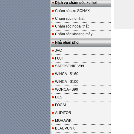
Dịch vụ chăm sóc xe hơi
Chăm sóc xe SONAX
Chăm sóc nội thất
Chăm sóc ngoại thất
Chăm sóc khoang máy
Nhà phân phối
JVC
FUJI
SADOSONIC V99
WINCA - S160
WINCA - S100
WORCA - S90
DLS
FOCAL
AUDITOR
MOHAWK
BLAUPUNKT