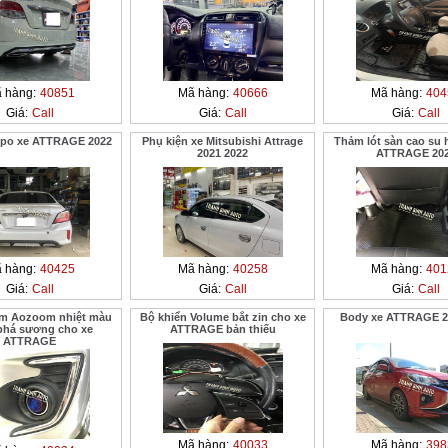
 hàng:
40851
Mã hàng:
40666
Mã hàng:
404
Giá:
Call
Giá:
Call
Giá:
Call
ippo xe ATTRAGE 2022
Phụ kiện xe Mitsubishi Attrage
Thảm lót sàn cao su 
2021 2022
ATTRAGE 20
 hàng:
40425
Mã hàng:
40258
Mã hàng:
401
Giá:
Call
Giá:
Call
Giá:
Call
ầm Aozoom nhiệt màu
Bộ khiển Volume bắt zin cho xe
Body xe ATTRAGE 2
phá sương cho xe
ATTRAGE bản thiếu
ATTRAGE
Mã hàng:
40033
Mã hàng:
398