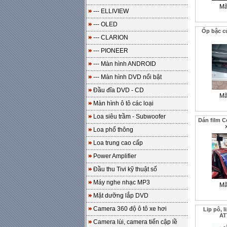
Mã
--- ELLIVIEW
--- OLED
Ốp bậc c
--- CLARION
--- PIONEER
--- Màn hình ANDROID
--- Màn hình DVD nổi bật
Đầu đĩa DVD - CD
Mã
Màn hình ô tô các loại
Loa siêu trầm - Subwoofer
Dán film C
Loa phổ thông
Loa trung cao cấp
Power Amplifier
Đầu thu Tivi kỹ thuật số
Máy nghe nhạc MP3
Mã
Mặt dưỡng lắp DVD
Camera 360 độ ô tô xe hơi
Lip pô, 
AT
Camera lùi, camera tiến cập lề