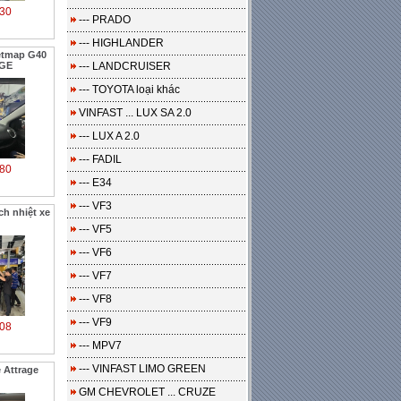
30
--- PRADO
--- HIGHLANDER
etmap G40
AGE
--- LANDCRUISER
--- TOYOTA loại khác
VINFAST ... LUX SA 2.0
--- LUX A 2.0
--- FADIL
80
--- E34
--- VF3
ch nhiệt xe
--- VF5
--- VF6
--- VF7
--- VF8
--- VF9
08
--- MPV7
--- VINFAST LIMO GREEN
 Attrage
GM CHEVROLET ... CRUZE