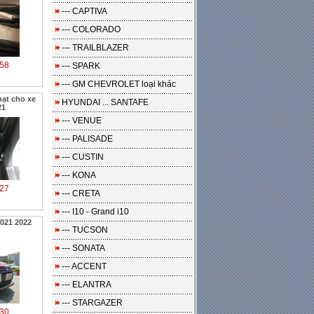
--- CAPTIVA
--- COLORADO
--- TRAILBLAZER
58
--- SPARK
--- GM CHEVROLET loại khác
hạt cho xe
HYUNDAI ... SANTAFE
21
--- VENUE
--- PALISADE
--- CUSTIN
--- KONA
27
--- CRETA
--- I10 - Grand i10
021 2022
--- TUCSON
--- SONATA
--- ACCENT
--- ELANTRA
--- STARGAZER
30