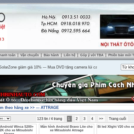
|
|
|
|
|
hanh toán
Vận chuyển
Bảo hành
Liên hệ
Góp ý với TBA
Phiên bản mới
one giảm giá 10%
---
Mua DVD tặng camera lùi cao cấp
---
Lắp nệm ghế da thậ
m theo hãng xe
>>
--- ATTRAGE
123 tin / 4 trang
1
2
3
4
>>
Trang cuối
 Android Winca S200+
Màn hình Android Bravo Lite cho
Bi led Xlight V20 cho
2K cho xe Mitsubishi
xe Mitsubishi Attrage
Atrage