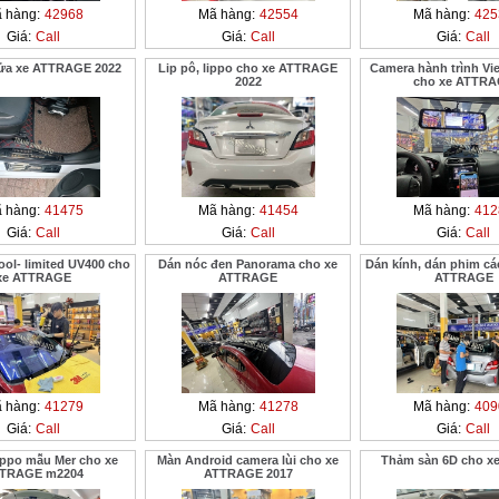
 hàng:
42968
Mã hàng:
42554
Mã hàng:
425
Giá:
Call
Giá:
Call
Giá:
Call
ửa xe ATTRAGE 2022
Lip pô, lippo cho xe ATTRAGE
Camera hành trình Vi
2022
cho xe ATTR
 hàng:
41475
Mã hàng:
41454
Mã hàng:
412
Giá:
Call
Giá:
Call
Giá:
Call
ool- limited UV400 cho
Dán nóc đen Panorama cho xe
Dán kính, dán phim cá
xe ATTRAGE
ATTRAGE
ATTRAGE
 hàng:
41279
Mã hàng:
41278
Mã hàng:
409
Giá:
Call
Giá:
Call
Giá:
Call
lippo mẫu Mer cho xe
Màn Android camera lùi cho xe
Thảm sàn 6D cho xe
TRAGE m2204
ATTRAGE 2017