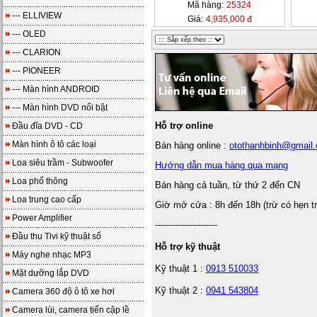
Mã hàng:
25324
--- ELLIVIEW
Giá:
4,935,000 đ
--- OLED
--- CLARION
--- PIONEER
--- Màn hình ANDROID
--- Màn hình DVD nổi bật
Hỗ trợ online
Đầu đĩa DVD - CD
Màn hình ô tô các loại
Bán hàng online :
otothanhbinh@gmail
Loa siêu trầm - Subwoofer
Hướng dẫn mua hàng qua mạng
Loa phổ thông
Bán hàng cả tuần, từ thứ 2 đến CN
Loa trung cao cấp
Giờ mở cửa : 8h đến 18h (trừ có hẹn t
Power Amplifier
----------------------
Đầu thu Tivi kỹ thuật số
Hỗ trợ kỹ thuật
Máy nghe nhạc MP3
Kỹ thuật 1 :
0913 510033
Mặt dưỡng lắp DVD
Kỹ thuật 2 :
0941 543804
Camera 360 độ ô tô xe hơi
Camera lùi, camera tiến cập lề