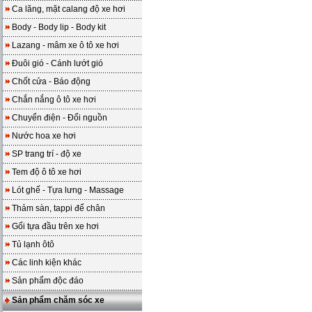
Ca lăng, mặt calang độ xe hơi
Body - Body lip - Body kit
Lazang - mâm xe ô tô xe hơi
Đuôi gió - Cánh lướt gió
Chốt cửa - Báo động
Chắn nắng ô tô xe hơi
Chuyển điện - Đổi nguồn
Nước hoa xe hơi
SP trang trí - độ xe
Tem độ ô tô xe hơi
Lót ghế - Tựa lưng - Massage
Thảm sàn, tappi để chân
Gối tựa đầu trên xe hơi
Tủ lạnh ôtô
Các linh kiện khác
Sản phẩm độc đáo
Sản phẩm chăm sóc xe