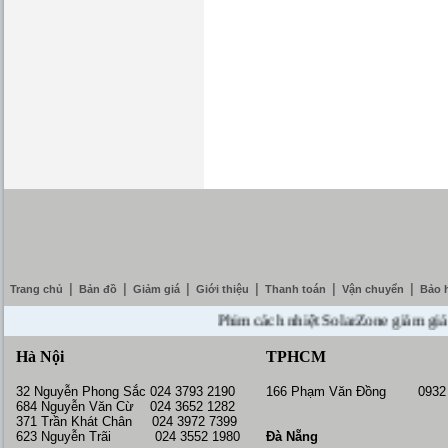
|
|
|
|
|
|
Trang chủ
Bản đồ
Giảm giá
Giới thiệu
Thanh toán
Vận chuyển
Bảo 
Phim cách nhiệt SolarZone giảm giá 10% 
Hà Nội
TPHCM
32 Nguyễn Phong Sắc 024 3793 2190
166 Phạm Văn Đồng 0932 
684 Nguyễn Văn Cừ 024 3652 1282
371 Trần Khát Chân 024 3972 7399
623 Nguyễn Trãi 024 3552 1980
Đà Nẵng