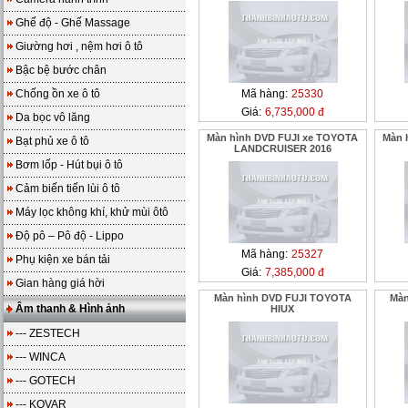
Ghế độ - Ghế Massage
Giường hơi , nệm hơi ô tô
Bậc bệ bước chân
Chống ồn xe ô tô
Mã hàng:
25330
Giá:
6,735,000 đ
Da bọc vô lăng
Màn hình DVD FUJI xe TOYOTA
Màn 
Bạt phủ xe ô tô
LANDCRUISER 2016
Bơm lốp - Hút bụi ô tô
Cảm biến tiến lùi ô tô
Máy lọc không khí, khử mùi ôtô
Độ pô – Pô độ - Lippo
Mã hàng:
25327
Phụ kiện xe bán tải
Giá:
7,385,000 đ
Gian hàng giá hời
Màn hình DVD FUJI TOYOTA
Màn
Âm thanh & Hình ảnh
HIUX
--- ZESTECH
--- WINCA
--- GOTECH
--- KOVAR