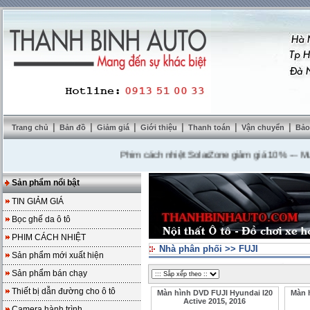
|
|
|
|
|
|
Trang chủ
Bản đồ
Giảm giá
Giới thiệu
Thanh toán
Vận chuyển
Bảo
Phim cách nhiệt SolarZone giảm giá 10%
---
Mua DVD
Sản phẩm nổi bật
TIN GIẢM GIÁ
Bọc ghế da ô tô
PHIM CÁCH NHIỆT
Nhà phân phối
>>
FUJI
Sản phẩm mới xuất hiện
Sản phẩm bán chạy
Thiết bị dẫn đường cho ô tô
Màn hình DVD FUJI Hyundai I20
Màn 
Active 2015, 2016
Camera hành trình