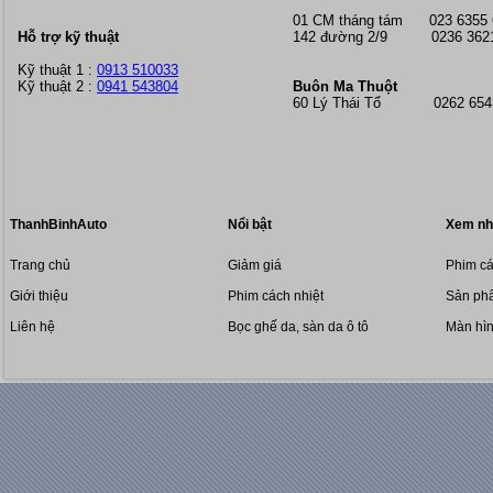
01 CM tháng tám
023 6355
Hỗ trợ kỹ thuật
142 đường 2/9 0236 362
Kỹ thuật 1 :
0913 510033
Kỹ thuật 2 :
0941 543804
Buôn Ma Thuột
60 Lý Thái Tổ 0262 6543
ThanhBinhAuto
Nổi bật
Xem nh
Trang chủ
Giảm giá
Phim cá
Giới thiệu
Phim cách nhiệt
Sản phẩ
Liên hệ
Bọc ghế da, sàn da ô tô
Màn hì