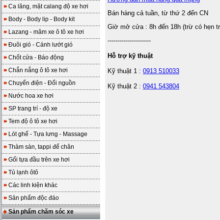
Ca lăng, mặt calang độ xe hơi
Bán hàng cả tuần, từ thứ 2 đến CN
Body - Body lip - Body kit
Giờ mở cửa : 8h đến 18h (trừ có hẹn t
Lazang - mâm xe ô tô xe hơi
----------------------
Đuôi gió - Cánh lướt gió
Hỗ trợ kỹ thuật
Chốt cửa - Báo động
Chắn nắng ô tô xe hơi
Kỹ thuật 1 :
0913 510033
Chuyển điện - Đổi nguồn
Kỹ thuật 2 :
0941 543804
Nước hoa xe hơi
SP trang trí - độ xe
Tem độ ô tô xe hơi
Lót ghế - Tựa lưng - Massage
Thảm sàn, tappi để chân
Gối tựa đầu trên xe hơi
Tủ lạnh ôtô
Các linh kiện khác
Sản phẩm độc đáo
Sản phẩm chăm sóc xe