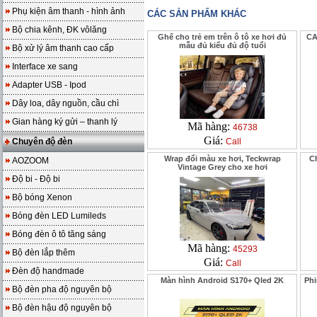
Phụ kiện âm thanh - hình ảnh
CÁC SẢN PHẨM KHÁC
Bộ chia kênh, ĐK vôlăng
Ghế cho trẻ em trên ô tô xe hơi đủ
CA
mẫu đủ kiểu đủ độ tuổi
Bộ xử lý âm thanh cao cấp
Interface xe sang
Adapter USB - Ipod
Dây loa, dây nguồn, cầu chì
Gian hàng ký gửi – thanh lý
Mã hàng:
46738
Giá:
Chuyên độ đèn
Call
Wrap đổi màu xe hơi, Teckwrap
C
AOZOOM
Vintage Grey cho xe hơi
Độ bi - Độ bi
Bộ bóng Xenon
Bóng đèn LED Lumileds
Bóng đèn ô tô tăng sáng
Mã hàng:
45293
Bộ đèn lắp thêm
Giá:
Call
Đèn độ handmade
Màn hình Android S170+ Qled 2K
Phi
Bộ đèn pha độ nguyên bộ
Bộ đèn hậu độ nguyên bộ