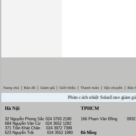
|
|
|
|
|
|
Trang chủ
Bản đồ
Giảm giá
Giới thiệu
Thanh toán
Vận chuyển
Bảo 
Phim cách nhiệt SolarZone giảm giá 10%
Hà Nội
TPHCM
32 Nguyễn Phong Sắc 024 3793 2190
166 Phạm Văn Đồng 0932 
684 Nguyễn Văn Cừ 024 3652 1282
371 Trần Khát Chân 024 3972 7399
623 Nguyễn Trãi 024 3552 1980
Đà Nẵng