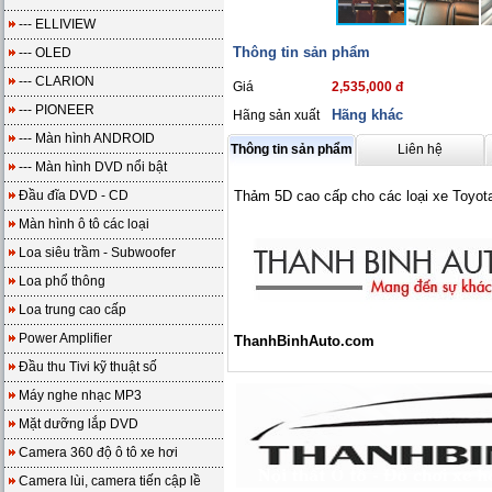
--- ELLIVIEW
Thông tin sản phẩm
--- OLED
--- CLARION
Giá
2,535,000 đ
--- PIONEER
Hãng khác
Hãng sản xuất
--- Màn hình ANDROID
Thông tin sản phẩm
Liên hệ
--- Màn hình DVD nổi bật
Đầu đĩa DVD - CD
Thảm 5D cao cấp cho các loại xe Toyota
Màn hình ô tô các loại
Loa siêu trầm - Subwoofer
Loa phổ thông
Loa trung cao cấp
Power Amplifier
ThanhBinhAuto.com
Đầu thu Tivi kỹ thuật số
Máy nghe nhạc MP3
Mặt dưỡng lắp DVD
Camera 360 độ ô tô xe hơi
Camera lùi, camera tiến cập lề