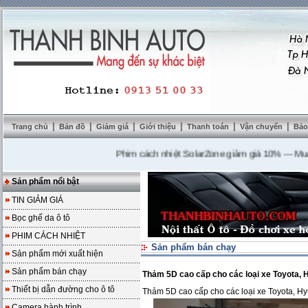
|
|
|
|
|
|
Trang chủ
Bản đồ
Giảm giá
Giới thiệu
Thanh toán
Vận chuyển
Bảo
Phim cách nhiệt SolarZone giảm giá 10%
---
Mua DVD 
Sản phẩm nổi bật
TIN GIẢM GIÁ
Bọc ghế da ô tô
PHIM CÁCH NHIỆT
Sản phẩm bán chạy
Sản phẩm mới xuất hiện
Sản phẩm bán chạy
Thảm 5D cao cấp cho các loại xe Toyota, H
Thiết bị dẫn đường cho ô tô
Thảm 5D cao cấp cho các loại xe Toyota, Hy
Camera hành trình