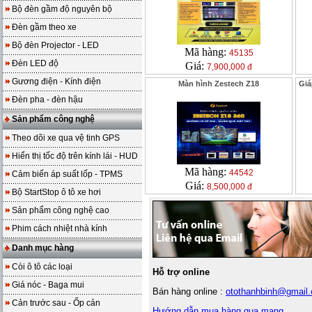
Bộ đèn gầm độ nguyên bộ
Đèn gầm theo xe
Bộ đèn Projector - LED
Mã hàng:
45135
Đèn LED độ
Giá:
7,900,000 đ
Gương điện - Kính điện
Màn hình Zestech Z18
Giá
Đèn pha - đèn hậu
Sản phẩm công nghệ
Theo dõi xe qua vệ tinh GPS
Hiển thị tốc độ trên kính lái - HUD
Mã hàng:
44542
Cảm biến áp suất lốp - TPMS
Giá:
8,500,000 đ
Bộ StartStop ô tô xe hơi
Sản phẩm công nghệ cao
Phim cách nhiệt nhà kính
Danh mục hàng
Còi ô tô các loại
Hỗ trợ online
Giá nóc - Baga mui
Bán hàng online :
otothanhbinh@gmail
Cản trước sau - Ốp cản
Hướng dẫn mua hàng qua mạng