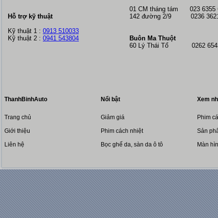
01 CM tháng tám
023 6355
Hỗ trợ kỹ thuật
142 đường 2/9 0236 362
Kỹ thuật 1 :
0913 510033
Kỹ thuật 2 :
0941 543804
Buôn Ma Thuột
60 Lý Thái Tổ 0262 6543
ThanhBinhAuto
Nổi bật
Xem nh
Trang chủ
Giảm giá
Phim cá
Giới thiệu
Phim cách nhiệt
Sản phẩ
Liên hệ
Bọc ghế da, sàn da ô tô
Màn hì