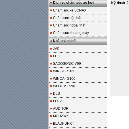
Dịch vụ chăm sóc xe hơi
Kỹ thuật 2
Chăm sóc xe SONAX
Chăm sóc nội thất
Chăm sóc ngoại thất
Chăm sóc khoang máy
Nhà phân phối
JVC
FUJI
SADOSONIC V99
WINCA - S160
WINCA - S100
WORCA - S90
DLS
FOCAL
AUDITOR
MOHAWK
BLAUPUNKT