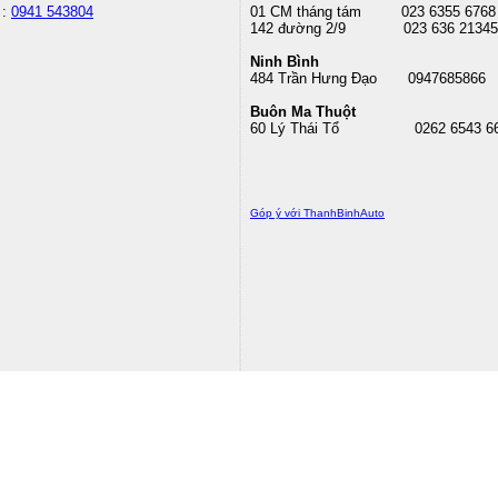
 :
0941 543804
01 CM tháng tám
023 6355 6768
142 đường 2/9 023 636 21345
Ninh Bình
484 Trần Hưng Đạo 0947685866
Buôn Ma Thuột
60 Lý Thái Tổ
0262 6543 6
Góp ý với ThanhBinhAuto