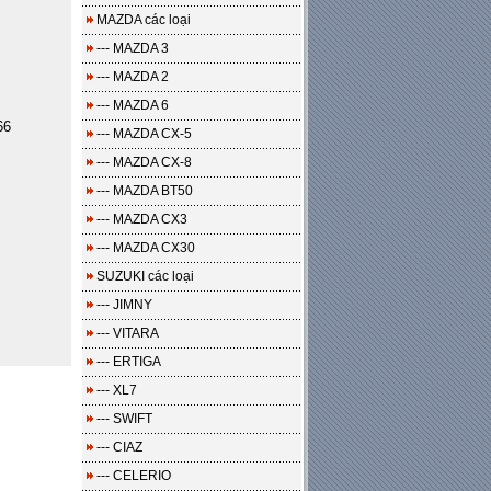
MAZDA các loại
--- MAZDA 3
--- MAZDA 2
--- MAZDA 6
66
--- MAZDA CX-5
--- MAZDA CX-8
--- MAZDA BT50
--- MAZDA CX3
--- MAZDA CX30
SUZUKI các loại
--- JIMNY
--- VITARA
--- ERTIGA
--- XL7
--- SWIFT
--- CIAZ
--- CELERIO