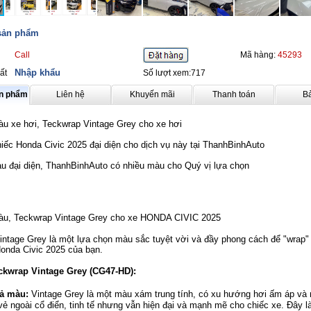
 sản phẩm
Call
Mã hàng:
45293
Nhập khẩu
ất
Số lượt xem:717
ản phẩm
Liên hệ
Khuyến mãi
Thanh toán
B
àu xe hơi, Teckwrap Vintage Grey cho xe hơi
iếc Honda Civic 2025 đại diện cho dịch vụ này tại ThanhBinhAuto
àu đại diện, ThanhBinhAuto có nhiều màu cho Quý vị lựa chọn
àu, Teckwrap Vintage Grey cho xe HONDA CIVIC 2025
intage Grey là một lựa chọn màu sắc tuyệt vời và đầy phong cách để "wrap"
onda Civic 2025 của bạn.
kwrap Vintage Grey (CG47-HD):
ả màu:
Vintage Grey là một màu xám trung tính, có xu hướng hơi ấm áp và
vẻ ngoài cổ điển, tinh tế nhưng vẫn hiện đại và mạnh mẽ cho chiếc xe. Đây l