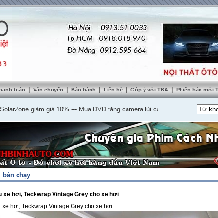
|
|
|
|
|
hanh toán
Vận chuyển
Bảo hành
Liên hệ
Góp ý với TBA
Phiên bản mới
one giảm giá 10%
---
Mua DVD tặng camera lùi cao cấp
---
Lắp nệm ghế da th
 bán chạy
 xe hơi, Teckwrap Vintage Grey cho xe hơi
 xe hơi, Teckwrap Vintage Grey cho xe hơi