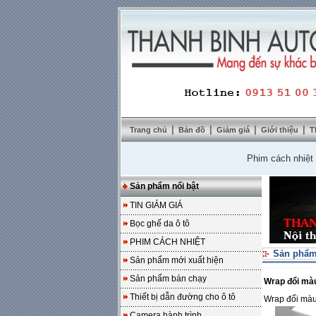
|
|
|
|
Trang chủ
Bản đồ
Giảm giá
Giới thiệu
T
Phim cách nhiệt SolarZ
Sản phẩm nổi bật
TIN GIẢM GIÁ
Bọc ghế da ô tô
PHIM CÁCH NHIỆT
Sản phẩm
Sản phẩm mới xuất hiện
Sản phẩm bán chạy
Wrap đổi màu
Thiết bị dẫn đường cho ô tô
Wrap đổi màu
Camera hành trình