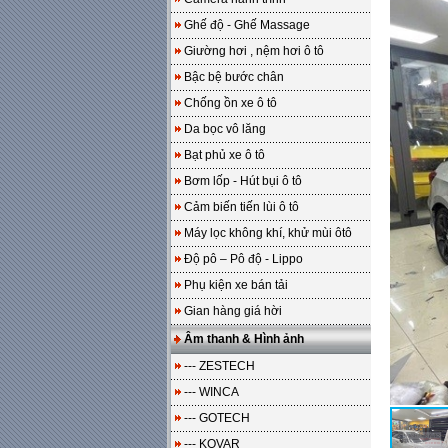
Ghế độ - Ghế Massage
Giường hơi , nệm hơi ô tô
Bậc bệ bước chân
Chống ồn xe ô tô
Da bọc vô lăng
Bạt phủ xe ô tô
Bơm lốp - Hút bụi ô tô
Cảm biến tiến lùi ô tô
Máy lọc không khí, khử mùi ôtô
Độ pô – Pô độ - Lippo
Phụ kiện xe bán tải
Gian hàng giá hời
Âm thanh & Hình ảnh
--- ZESTECH
--- WINCA
--- GOTECH
--- KOVAR