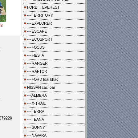
FORD ... EVEREST
--- TERRITORY
--- EXPLORER
53
--- ESCAPE
--- ECOSPORT
--- FOCUS
o
--- FIESTA
--- RANGER
--- RAPTOR
--- FORD loại khác
NISSAN các loại
--- ALMERA
0
--- X-TRAIL
--- TERRA
079229
--- TEANA
--- SUNNY
--- NAVARA