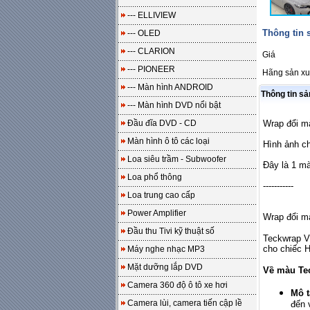
--- ELLIVIEW
Thông tin
--- OLED
--- CLARION
Giá
--- PIONEER
Hãng sản xu
--- Màn hình ANDROID
Thông tin s
--- Màn hình DVD nổi bật
Đầu đĩa DVD - CD
Wrap đổi m
Màn hình ô tô các loại
Hình ảnh ch
Loa siêu trầm - Subwoofer
Đây là 1 m
Loa phổ thông
-----------
Loa trung cao cấp
Power Amplifier
Wrap đổi m
Đầu thu Tivi kỹ thuật số
Teckwrap V
cho chiếc H
Máy nghe nhạc MP3
Mặt dưỡng lắp DVD
Về màu Tec
Camera 360 độ ô tô xe hơi
Mô t
Camera lùi, camera tiến cập lề
đến 