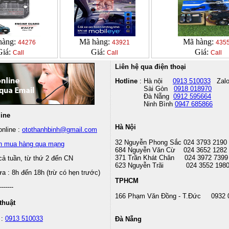
hàng:
Mã hàng:
Mã hàng:
44276
43921
435
Giá:
Giá:
Giá:
Call
Call
Call
Liên hệ qua điện thoại
Hotline
: Hà nội
0913 510033
Zal
Sài Gòn
0918 018970
Đà Nẵng
0912 595664
Ninh Bình
0947 685866
line
Hà Nội
nline :
otothanhbinh@gmail.com
32 Nguyễn Phong Sắc 024 3793 2190
n mua hàng qua mạng
684 Nguyễn Văn Cừ 024 3652 1282
371 Trần Khát Chân 024 3972 7399
cả tuần, từ thứ 2 đến CN
623 Nguyễn Trãi 024 3552 198
 : 8h đến 18h (trừ có hẹn trước)
TPHCM
-------
166 Phạm Văn Đồng - T.Đức 0932 
thuật
 :
0913 510033
Đà Nẵng