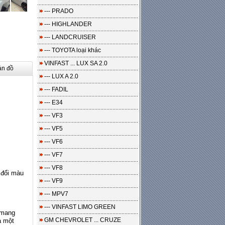
--- PRADO
--- HIGHLANDER
--- LANDCRUISER
--- TOYOTA loại khác
VINFAST ... LUX SA 2.0
ản đồ
--- LUX A 2.0
--- FADIL
--- E34
--- VF3
--- VF5
--- VF6
--- VF7
--- VF8
 đổi màu
--- VF9
--- MPV7
--- VINFAST LIMO GREEN
 mang
GM CHEVROLET ... CRUZE
à một