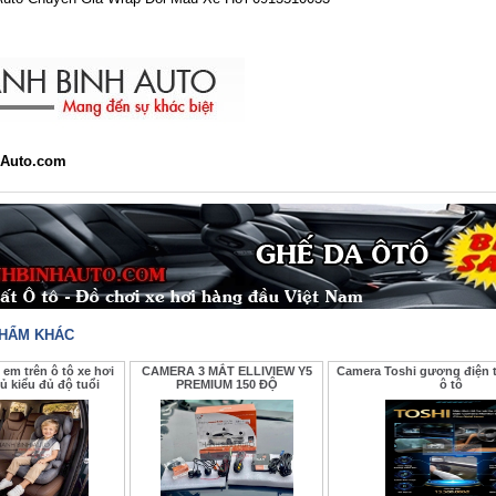
Auto.com
PHẨM KHÁC
 em trên ô tô xe hơi
CAMERA 3 MẮT ELLIVIEW Y5
Camera Toshi gương điện t
ủ kiểu đủ độ tuổi
PREMIUM 150 ĐỘ
ô tô