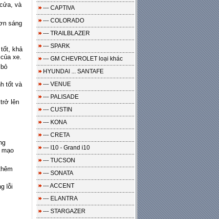
 cửa, và
--- CAPTIVA
--- COLORADO
sơn sáng
--- TRAILBLAZER
--- SPARK
tốt, khả
 của xe.
--- GM CHEVROLET loại khác
 bỏ
HYUNDAI ... SANTAFE
h tốt và
--- VENUE
--- PALISADE
trở lên
--- CUSTIN
--- KONA
--- CRETA
ng
--- I10 - Grand i10
n mạo
--- TUCSON
 thêm
--- SONATA
--- ACCENT
g lỗi
--- ELANTRA
--- STARGAZER