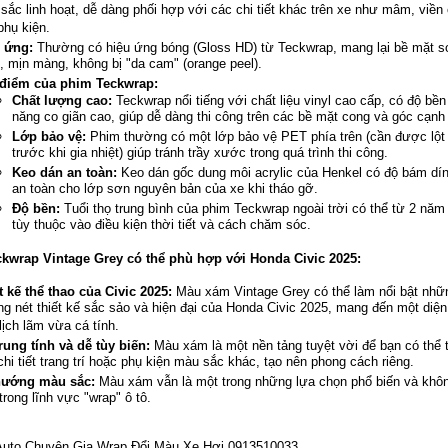
sắc linh hoạt, dễ dàng phối hợp với các chi tiết khác trên xe như mâm, viền
phụ kiện.
 ứng:
Thường có hiệu ứng bóng (Gloss HD) từ Teckwrap, mang lại bề mặt 
, mịn màng, không bị "da cam" (orange peel).
điểm của phim Teckwrap:
Chất lượng cao:
Teckwrap nổi tiếng với chất liệu vinyl cao cấp, có độ bền 
năng co giãn cao, giúp dễ dàng thi công trên các bề mặt cong và góc cạnh
Lớp bảo vệ:
Phim thường có một lớp bảo vệ PET phía trên (cần được lột
trước khi gia nhiệt) giúp tránh trầy xước trong quá trình thi công.
Keo dán an toàn:
Keo dán gốc dung môi acrylic của Henkel có độ bám dín
an toàn cho lớp sơn nguyên bản của xe khi tháo gỡ.
Độ bền:
Tuổi thọ trung bình của phim Teckwrap ngoài trời có thể từ 2 năm 
tùy thuộc vào điều kiện thời tiết và cách chăm sóc.
ckwrap Vintage Grey có thể phù hợp với Honda Civic 2025:
t kế thể thao của Civic 2025:
Màu xám Vintage Grey có thể làm nổi bật nhữ
g nét thiết kế sắc sảo và hiện đại của Honda Civic 2025, mang đến một diệ
lịch lãm vừa cá tính.
rung tính và dễ tùy biến:
Màu xám là một nền tảng tuyệt vời để bạn có thể
chi tiết trang trí hoặc phụ kiện màu sắc khác, tạo nên phong cách riêng.
hướng màu sắc:
Màu xám vẫn là một trong những lựa chọn phổ biến và khôn
trong lĩnh vực "wrap" ô tô.
uto Chuyên Gia Wrap Đổi Màu Xe Hơi 0913510033