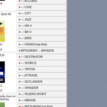
--- ACCORD
34
--- CIVIC
--- CITY
+ Qled 2K
--- JAZZ
--- HR-V
--- BR-V
--- BRIO
--- HONDA loại khác
35
 đ
MITSUBISHI ... GRANDIS
 Z18
--- DESTINATOR
--- XFORCE
--- TRITON
--- ATTRAGE
--- OUTLANDER
42
--- XPANDER
 đ
--- PAJERO SPORT
 mẫu theo xe
t dưỡng
--- MIRAGE
--- MITSUBISHI loại khác