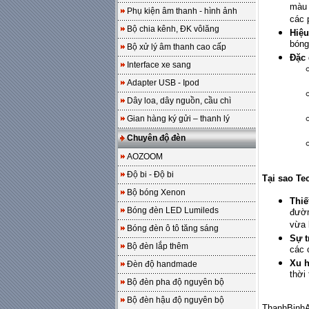
màu 
Phụ kiện âm thanh - hình ảnh
các 
Bộ chia kênh, ĐK vôlăng
Hiệu
bóng
Bộ xử lý âm thanh cao cấp
Đặc 
Interface xe sang
Adapter USB - Ipod
Dây loa, dây nguồn, cầu chì
Gian hàng ký gửi – thanh lý
Chuyên độ đèn
AOZOOM
Độ bi - Độ bi
Tại sao Te
Bộ bóng Xenon
Thiế
Bóng đèn LED Lumileds
đườn
vừa 
Bóng đèn ô tô tăng sáng
Sự t
Bộ đèn lắp thêm
các 
Xu 
Đèn độ handmade
thời 
Bộ đèn pha độ nguyên bộ
Bộ đèn hậu độ nguyên bộ
ThanhBinhA