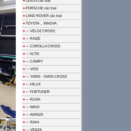
LEXUS các loại
PORSCHE các loại
LAND ROVER các loại
TOYOTA ... INNOVA
--- VELOZ CROSS
--- RAIZE
--- COROLLA CROSS
--- ALTIS
--- CAMRY
--- VIOS
--- YARIS - YARIS CROSS
--- HILUX
--- FORTUNER
--- RUSH
--- WIGO
--- AVANZA
--- RAV4
--- VENZA