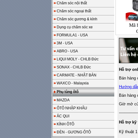
Chăm sóc nội thất
Chăm sóc ngoại thất
Chăm sóc gương & kính
Mã 
Dụng cụ chăm sóc xe
FORMULA1 - USA
3M - USA
ABRO - USA
LIQUI MOLY - CHLB Đức
SONAX - CHLB Đức
Hỗ trợ on
CARMATE - NHẬT BẢN
Bán hàng o
WAXCO - Malayxia
Hướng dẫ
Phụ tùng ôtô
Bán hàng 
MAZDA
Giờ mở cửa
ÔTÔ NHẬP KHẨU
---------------
ẮC QUI
Hỗ trợ kỹ 
KÍNH ÔTÔ
Kỹ thuật 1
ĐÈN - GƯƠNG ÔTÔ