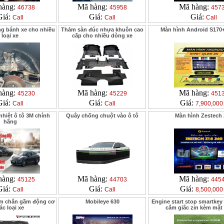
hàng:
Mã hàng:
Mã hàng:
46738
45958
457
Giá:
Giá:
Giá:
Call
Call
Call
g bánh xe cho nhiều
Thảm sàn đúc nhựa khuôn cao
Màn hình Android S170
loại xe
cấp cho nhiều dòng xe
hàng:
Mã hàng:
Mã hàng:
45230
45229
451
Giá:
Giá:
Giá:
Call
Call
7,900,000
nhiệt ô tô 3M chính
Quây chống chuột vào ô tô
Màn hình Zestech
hãng
hàng:
Mã hàng:
Mã hàng:
45125
44703
445
Giá:
Giá:
Giá:
Call
Call
8,500,000
ấm chắn gầm động cơ
Mobileye 630
Engine start stop smartkey
ác loại xe
cắm giắc zin kèm mặ