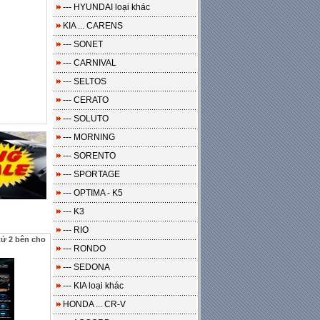
--- HYUNDAI loại khác
KIA ... CARENS
--- SONET
--- CARNIVAL
--- SELTOS
--- CERATO
--- SOLUTO
--- MORNING
--- SORENTO
--- SPORTAGE
--- OPTIMA - K5
--- K3
--- RIO
ử 2 bên cho
--- RONDO
--- SEDONA
--- KIA loại khác
HONDA ... CR-V