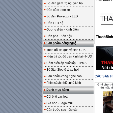
Bộ đèn gầm độ nguyên bộ
Đèn gầm theo xe
Bộ đèn Projector - LED
Đèn LED độ
Gương điện - Kính điện
Đèn pha - đèn hậu
ThanhBinh
Sản phẩm công nghệ
Theo dõi xe qua vệ tinh GPS
Hiển thị tốc độ trên kính lái - HUD
Cảm biến áp suất lốp - TPMS
Bộ StartStop ô tô xe hơi
Sản phẩm công nghệ cao
CÁC SẢN 
Phim cách nhiệt nhà kính
Ghế cho trẻ
đủ mẫu đ
Danh mục hàng
Còi ô tô các loại
Giá nóc - Baga mui
Cản trước sau - Ốp cản