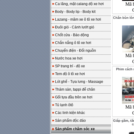
Mã 
Ca lăng, mặt calang độ xe hơi
Body - Body lip - Body kit
Chắn bùn lòn
Lazang - mâm xe ô tô xe hơi
Đuôi gió - Cánh lướt gió
Chốt cửa - Báo động
Chắn nắng ô tô xe hơi
Chuyển điện - Đổi nguồn
Mã 
Nước hoa xe hơi
SP trang trí - độ xe
Phim cách 
Tem độ ô tô xe hơi
Lót ghế - Tựa lưng - Massage
Thảm sàn, tappi để chân
Gối tựa đầu trên xe hơi
Tủ lạnh ôtô
Mã 
Các linh kiện khác
Sản phẩm độc đáo
Giáp gầm, t
c
Sản phẩm chăm sóc xe