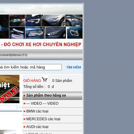
 THANHBINHAUTO
ật tặng sàn da
---
Miễn phí 100% công lắp đặt
GIỎ HÀNG
0 Sản phẩm
Tổng số tiền : 0 đ
Sản phẩm theo hãng xe
--- VIDEO --- VIDEO
BMW các loại
MERCEDES các loại
AUDI các loại