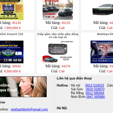
 hàng:
Mã hàng:
Mã hàng:
45135
45125
44
iá:
Giá:
Giá:
7,900,000 đ
Call
Call
hình Zestech Z18
Giáp gầm, tấm chắn gầm động
Mobileye 63
cơ các loại xe
 hàng:
Mã hàng:
Mã hàng:
44542
44276
43
iá:
Giá:
Giá:
8,500,000 đ
Call
Call
Liên hệ qua điện thoại
Hotline
: Hà nội
0913 510033
Zal
Sài Gòn
0918 018970
Đà Nẵng
0912 595664
Ninh Bình
0947 685866
line
Hà Nội
nline :
otothanhbinh@gmail.com