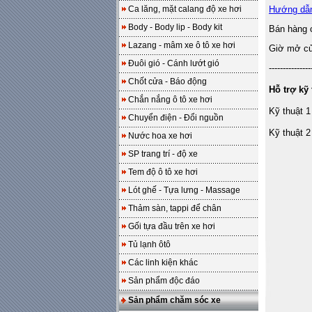
Ca lăng, mặt calang độ xe hơi
Hướng dẫ
Body - Body lip - Body kit
Bán hàng 
Lazang - mâm xe ô tô xe hơi
Giờ mở cửa
Đuôi gió - Cánh lướt gió
---------------
Chốt cửa - Báo động
Hỗ trợ kỹ 
Chắn nắng ô tô xe hơi
Kỹ thuật 1
Chuyển điện - Đổi nguồn
Kỹ thuật 2
Nước hoa xe hơi
SP trang trí - độ xe
Tem độ ô tô xe hơi
Lót ghế - Tựa lưng - Massage
Thảm sàn, tappi để chân
Gối tựa đầu trên xe hơi
Tủ lạnh ôtô
Các linh kiện khác
Sản phẩm độc đáo
Sản phẩm chăm sóc xe