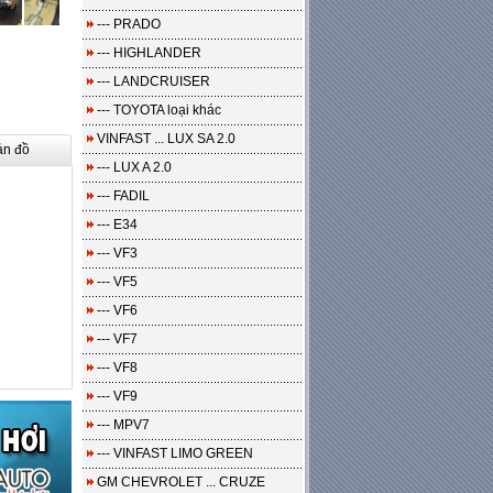
--- PRADO
--- HIGHLANDER
--- LANDCRUISER
--- TOYOTA loại khác
VINFAST ... LUX SA 2.0
ản đồ
--- LUX A 2.0
--- FADIL
--- E34
--- VF3
--- VF5
--- VF6
--- VF7
--- VF8
--- VF9
--- MPV7
--- VINFAST LIMO GREEN
GM CHEVROLET ... CRUZE