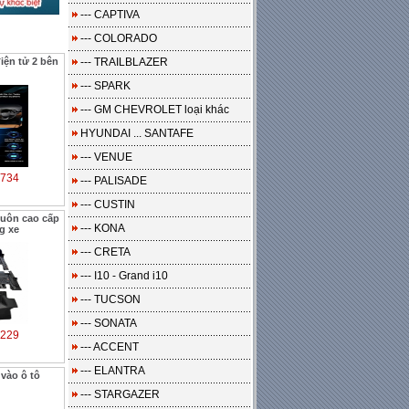
--- CAPTIVA
--- COLORADO
ện tử 2 bên
--- TRAILBLAZER
--- SPARK
--- GM CHEVROLET loại khác
HYUNDAI ... SANTAFE
--- VENUE
734
--- PALISADE
--- CUSTIN
uôn cao cấp
--- KONA
g xe
--- CRETA
--- I10 - Grand i10
--- TUCSON
--- SONATA
229
--- ACCENT
--- ELANTRA
vào ô tô
--- STARGAZER