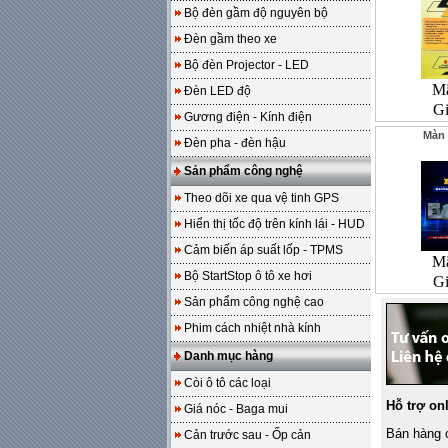
Bộ đèn gầm độ nguyên bộ
Đèn gầm theo xe
Bộ đèn Projector - LED
Mã
Đèn LED độ
G
Gương điện - Kính điện
Màn 
Đèn pha - đèn hậu
Sản phẩm công nghệ
Theo dõi xe qua vệ tinh GPS
Hiển thị tốc độ trên kính lái - HUD
Cảm biến áp suất lốp - TPMS
Mã
Bộ StartStop ô tô xe hơi
G
Sản phẩm công nghệ cao
Phim cách nhiệt nhà kính
Danh mục hàng
Còi ô tô các loại
Hỗ trợ on
Giá nóc - Baga mui
Bán hàng o
Cản trước sau - Ốp cản