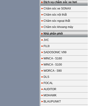
Dịch vụ chăm sóc xe hơi
Chăm sóc xe SONAX
Chăm sóc nội thất
Chăm sóc ngoại thất
Chăm sóc khoang máy
Nhà phân phối
JVC
FUJI
SADOSONIC V99
WINCA - S160
WINCA - S100
WORCA - S90
DLS
FOCAL
AUDITOR
MOHAWK
BLAUPUNKT