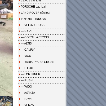
LEXUS các loại
PORSCHE các loại
LAND ROVER các loại
TOYOTA ... INNOVA
--- VELOZ CROSS
--- RAIZE
--- COROLLA CROSS
--- ALTIS
--- CAMRY
--- VIOS
--- YARIS - YARIS CROSS
--- HILUX
--- FORTUNER
--- RUSH
--- WIGO
--- AVANZA
--- RAV4
--- VENZA