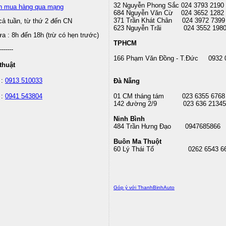
32 Nguyễn Phong Sắc 024 3793 2190
n mua hàng qua mạng
684 Nguyễn Văn Cừ 024 3652 1282
371 Trần Khát Chân 024 3972 7399
cả tuần, từ thứ 2 đến CN
623 Nguyễn Trãi 024 3552 198
 : 8h đến 18h (trừ có hẹn trước)
TPHCM
-------
166 Phạm Văn Đồng - T.Đức 0932 
thuật
 :
0913 510033
Đà Nẵng
 :
0941 543804
01 CM tháng tám
023 6355 6768
142 đường 2/9 023 636 21345
Ninh Bình
484 Trần Hưng Đạo 0947685866
Buôn Ma Thuột
60 Lý Thái Tổ
0262 6543 6
Góp ý với ThanhBinhAuto