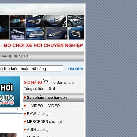
 THANHBINHAUTO
 tặng sàn da
---
Miễn phí 100% công lắp đặt
GIỎ HÀNG
0 Sản phẩm
Tổng số tiền : 0 đ
Sản phẩm theo hãng xe
--- VIDEO --- VIDEO
BMW các loại
MERCEDES các loại
AUDI các loại