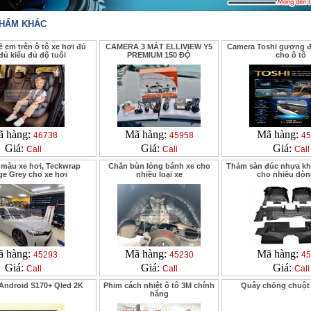
PHẨM KHÁC
ẻ em trên ô tô xe hơi đủ
CAMERA 3 MẮT ELLIVIEW Y5
Camera Toshi gương đi
ủ kiểu đủ độ tuổi
PREMIUM 150 ĐỘ
cho ô tô
 hàng:
Mã hàng:
Mã hàng:
46738
45958
45
Giá:
Giá:
Giá:
Call
Call
Call
 màu xe hơi, Teckwrap
Chắn bùn lòng bánh xe cho
Thảm sàn đúc nhựa kh
ge Grey cho xe hơi
nhiều loại xe
cho nhiều dòn
 hàng:
Mã hàng:
Mã hàng:
45293
45230
45
Giá:
Giá:
Giá:
Call
Call
Call
Android S170+ Qled 2K
Phim cách nhiệt ô tô 3M chính
Quây chống chuột 
hãng