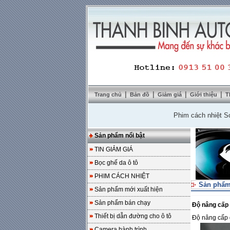
|
|
|
|
Trang chủ
Bản đồ
Giảm giá
Giới thiệu
T
Phim cách nhiệt SolarZo
Sản phẩm nổi bật
TIN GIẢM GIÁ
Bọc ghế da ô tô
PHIM CÁCH NHIỆT
Sản phẩm
Sản phẩm mới xuất hiện
Sản phẩm bán chạy
Độ nâng cấp 
Thiết bị dẫn đường cho ô tô
Độ nâng cấp 
Camera hành trình