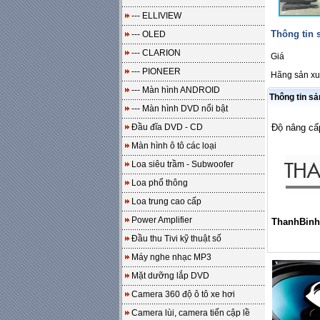
--- ELLIVIEW
Thông tin
--- OLED
--- CLARION
Giá
--- PIONEER
Hãng sản xu
--- Màn hình ANDROID
Thông tin s
--- Màn hình DVD nổi bật
Đầu đĩa DVD - CD
Độ nâng cấp
Màn hình ô tô các loại
Loa siêu trầm - Subwoofer
Loa phổ thông
Loa trung cao cấp
Power Amplifier
ThanhBinh
Đầu thu Tivi kỹ thuật số
Máy nghe nhạc MP3
Mặt dưỡng lắp DVD
Camera 360 độ ô tô xe hơi
Camera lùi, camera tiến cập lề