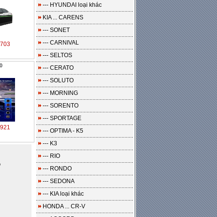
--- HYUNDAI loại khác
KIA ... CARENS
--- SONET
--- CARNIVAL
703
--- SELTOS
0
--- CERATO
--- SOLUTO
--- MORNING
--- SORENTO
--- SPORTAGE
921
--- OPTIMA - K5
--- K3
--- RIO
o
--- RONDO
--- SEDONA
--- KIA loại khác
HONDA ... CR-V