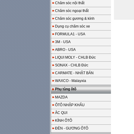
Chăm sóc nội thất
Chăm sóc ngoại thất
Chăm sóc gương & kính
Dụng cụ chăm sóc xe
FORMULA1 - USA
3M - USA
ABRO - USA
LIQUI MOLY - CHLB Đức
SONAX - CHLB Đức
CARMATE - NHẬT BẢN
WAXCO - Malayxia
Phụ tùng ôtô
MAZDA
ÔTÔ NHẬP KHẨU
ẮC QUI
KÍNH ÔTÔ
ĐÈN - GƯƠNG ÔTÔ