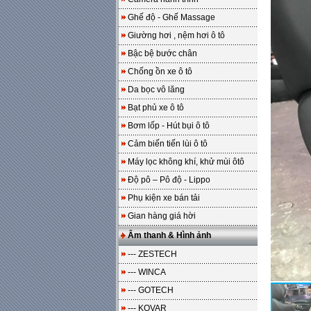
Ghế độ - Ghế Massage
Giường hơi , nệm hơi ô tô
Bậc bệ bước chân
Chống ồn xe ô tô
Da bọc vô lăng
Bạt phủ xe ô tô
Bơm lốp - Hút bụi ô tô
Cảm biến tiến lùi ô tô
Máy lọc không khí, khử mùi ôtô
Độ pô – Pô độ - Lippo
Phụ kiện xe bán tải
Gian hàng giá hời
Âm thanh & Hình ảnh
--- ZESTECH
--- WINCA
--- GOTECH
--- KOVAR