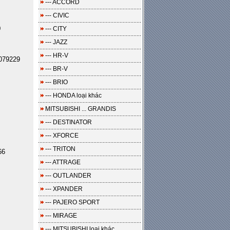
--- ACCORD
--- CIVIC
0
--- CITY
--- JAZZ
--- HR-V
079229
--- BR-V
--- BRIO
--- HONDA loại khác
MITSUBISHI ... GRANDIS
--- DESTINATOR
--- XFORCE
--- TRITON
66
--- ATTRAGE
--- OUTLANDER
--- XPANDER
--- PAJERO SPORT
--- MIRAGE
--- MITSUBISHI loại khác