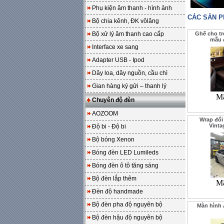
Phụ kiện âm thanh - hình ảnh
CÁC SẢN 
Bộ chia kênh, ĐK vôlăng
Bộ xử lý âm thanh cao cấp
Ghế cho tr
mẫu đ
Interface xe sang
Adapter USB - Ipod
Dây loa, dây nguồn, cầu chì
Gian hàng ký gửi – thanh lý
Mã
Chuyên độ đèn
AOZOOM
Wrap đổi
Vinta
Độ bi - Độ bi
Bộ bóng Xenon
Bóng đèn LED Lumileds
Bóng đèn ô tô tăng sáng
Bộ đèn lắp thêm
Mã
Đèn độ handmade
Bộ đèn pha độ nguyên bộ
Màn hình 
Bộ đèn hậu độ nguyên bộ