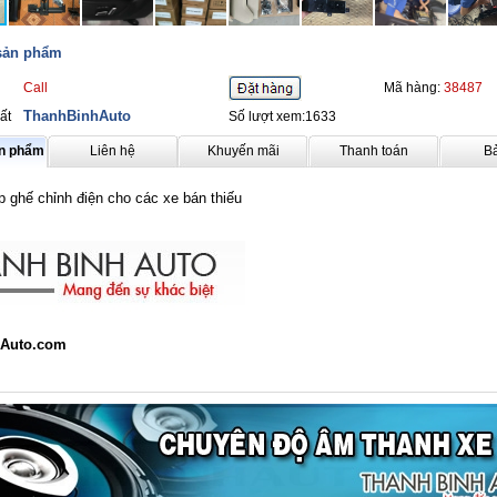
 sản phẩm
Call
Mã hàng:
38487
ThanhBinhAuto
ất
Số lượt xem:1633
ản phẩm
Liên hệ
Khuyến mãi
Thanh toán
B
 ghế chỉnh điện cho các xe bán thiếu
Auto.com