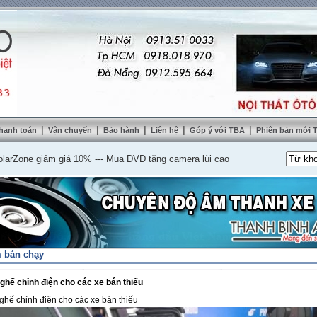
|
|
|
|
|
hanh toán
Vận chuyển
Bảo hành
Liên hệ
Góp ý với TBA
Phiên bản mới
ne giảm giá 10%
---
Mua DVD tặng camera lùi cao cấp
---
Lắp nệm ghế da thật
 bán chạy
ghế chỉnh điện cho các xe bán thiếu
ghế chỉnh điện cho các xe bán thiếu