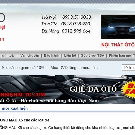
|
|
|
|
|
hanh toán
Vận chuyển
Bảo hành
Liên hệ
Góp ý với TBA
Phiên bản mới
Zone giảm giá 10%
---
Mua DVD tặng camera lùi cao cấp
---
Lắp nệm ghế da th
 mới xuất hiện
NG MẪU X5 cho các loại xe
G MẪU X5 cho các loại xe Có hàng thiết kế riêng cho khá nhiều loại xe , mời cli