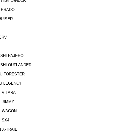
A HIGHLANDER
A PRADO
RUISER
 CRV
ISHI PAJERO
BISHI OUTLANDER
RU FORESTER
RU LEGENCY
I VITARA
I JIMMY
KI WAGON
I SX4
N X-TRAIL