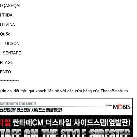
N QASHQAI
N TIIDA
N LIVINA
n Quốc
AI TUCSON
AI SENTAFE
ORTAGE
RENTO
*************
 tin chi tiết mời quí khách liên hệ với các cửa hàng của ThanhBinhAuto.