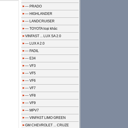
--- PRADO
--- HIGHLANDER
--- LANDCRUISER
--- TOYOTA loại khác
VINFAST ... LUX SA 2.0
--- LUX A 2.0
--- FADIL
--- E34
--- VF3
--- VF5
--- VF6
--- VF7
--- VF8
--- VF9
--- MPV7
--- VINFAST LIMO GREEN
GM CHEVROLET ... CRUZE