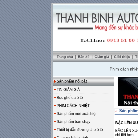
|
|
|
|
Trang chủ
Bản đồ
Giảm giá
Giới thiệu
T
Phim cách nhiệt Solar
Sản phẩm nổi bật
TIN GIẢM GIÁ
Bọc ghế da ô tô
PHIM CÁCH NHIỆT
Sản phẩm
Sản phẩm mới xuất hiện
Sản phẩm bán chạy
BẬC LÊN XUỐ
Thiết bị dẫn đường cho ô tô
BẬC LÊN XUỐN
chi tiết hơn ...
Camera hành trình