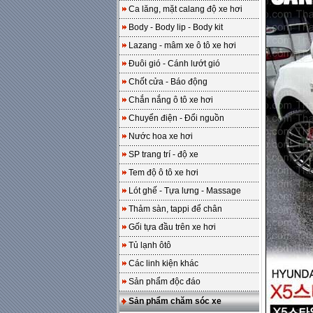
Ca lăng, mặt calang độ xe hơi
Body - Body lip - Body kit
Lazang - mâm xe ô tô xe hơi
Đuôi gió - Cánh lướt gió
Chốt cửa - Báo động
Chắn nắng ô tô xe hơi
Chuyển điện - Đổi nguồn
Nước hoa xe hơi
SP trang trí - độ xe
Tem độ ô tô xe hơi
Lót ghế - Tựa lưng - Massage
Thảm sàn, tappi để chân
Gối tựa đầu trên xe hơi
Tủ lạnh ôtô
Các linh kiện khác
Sản phẩm độc đáo
Sản phẩm chăm sóc xe