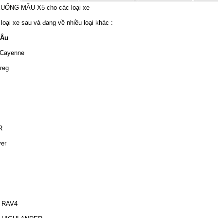
UỐNG MẪU X5 cho các loại xe
loại xe sau và đang về nhiều loại khác :
 Âu
 Cayenne
reg
R
ver
 RAV4