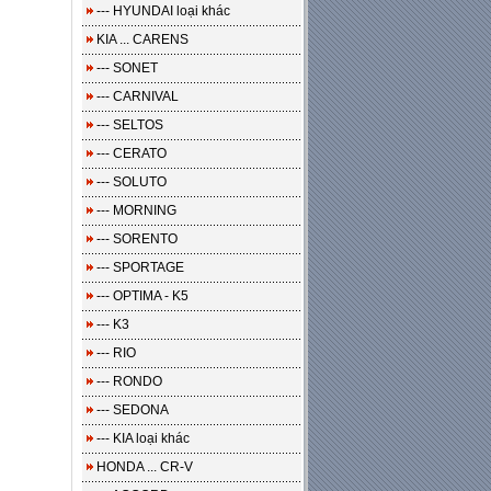
--- HYUNDAI loại khác
KIA ... CARENS
--- SONET
--- CARNIVAL
--- SELTOS
--- CERATO
--- SOLUTO
--- MORNING
--- SORENTO
--- SPORTAGE
--- OPTIMA - K5
--- K3
--- RIO
--- RONDO
--- SEDONA
--- KIA loại khác
HONDA ... CR-V