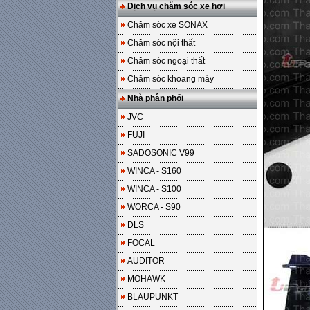
Dịch vụ chăm sóc xe hơi
Chăm sóc xe SONAX
Chăm sóc nội thất
Chăm sóc ngoại thất
Chăm sóc khoang máy
Nhà phân phối
JVC
FUJI
SADOSONIC V99
WINCA - S160
WINCA - S100
WORCA - S90
DLS
FOCAL
AUDITOR
MOHAWK
BLAUPUNKT