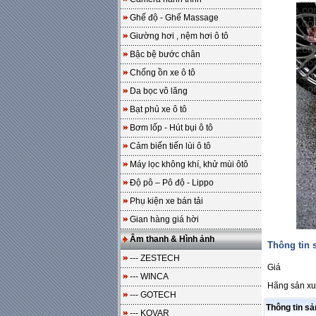
Ghế độ - Ghế Massage
Giường hơi , nệm hơi ô tô
Bậc bệ bước chân
Chống ồn xe ô tô
Da bọc vô lăng
Bạt phủ xe ô tô
Bơm lốp - Hút bụi ô tô
Cảm biến tiến lùi ô tô
Máy lọc không khí, khử mùi ôtô
Độ pô – Pô độ - Lippo
Phụ kiện xe bán tải
Gian hàng giá hời
Âm thanh & Hình ảnh
Thông tin
--- ZESTECH
Giá
--- WINCA
Hãng sản xu
--- GOTECH
Thông tin s
--- KOVAR