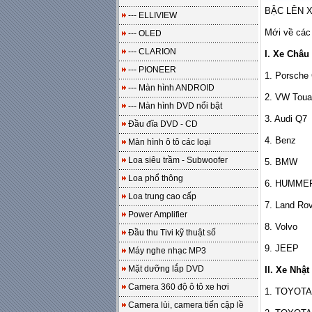
BẬC LÊN X
--- ELLIVIEW
Mới về các 
--- OLED
--- CLARION
I. Xe Châu
--- PIONEER
1. Porsche
--- Màn hình ANDROID
2. VW Toua
--- Màn hình DVD nổi bật
3. Audi Q7
Đầu đĩa DVD - CD
4. Benz
Màn hình ô tô các loại
Loa siêu trầm - Subwoofer
5. BMW
Loa phổ thông
6. HUMME
Loa trung cao cấp
7. Land Ro
Power Amplifier
8. Volvo
Đầu thu Tivi kỹ thuật số
9. JEEP
Máy nghe nhạc MP3
Mặt dưỡng lắp DVD
II. Xe Nhật
Camera 360 độ ô tô xe hơi
1. TOYOTA
Camera lùi, camera tiến cập lề