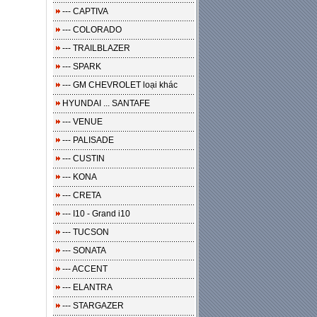
--- CAPTIVA
--- COLORADO
--- TRAILBLAZER
--- SPARK
--- GM CHEVROLET loại khác
HYUNDAI ... SANTAFE
--- VENUE
--- PALISADE
--- CUSTIN
--- KONA
--- CRETA
--- I10 - Grand i10
--- TUCSON
--- SONATA
--- ACCENT
--- ELANTRA
--- STARGAZER