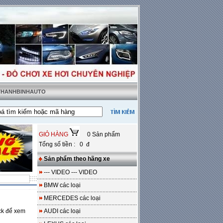
 THANHBINHAUTO
ật tặng sàn da
---
Miễn phí 100% công lắp đặt
GIỎ HÀNG
0 Sản phẩm
Tổng số tiền : 0 đ
Sản phẩm theo hãng xe
--- VIDEO --- VIDEO
BMW các loại
MERCEDES các loại
ck để xem
AUDI các loại