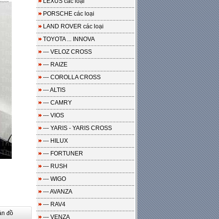
LEXUS các loại
PORSCHE các loại
LAND ROVER các loại
TOYOTA ... INNOVA
--- VELOZ CROSS
--- RAIZE
--- COROLLA CROSS
--- ALTIS
--- CAMRY
--- VIOS
--- YARIS - YARIS CROSS
--- HILUX
--- FORTUNER
--- RUSH
--- WIGO
--- AVANZA
--- RAV4
ản đồ
--- VENZA