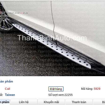
 sản phẩm
Call
Mã hàng:
5929
Taiwan
ất
Số lượt xem:22255
ản phẩm
Liên hệ
Khuyến mãi
Thanh toán
B