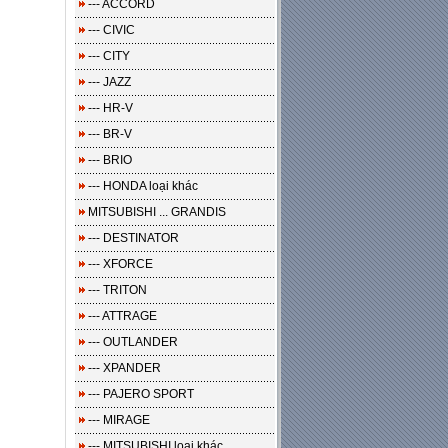
--- ACCORD
--- CIVIC
--- CITY
--- JAZZ
--- HR-V
--- BR-V
--- BRIO
--- HONDA loại khác
MITSUBISHI ... GRANDIS
--- DESTINATOR
--- XFORCE
--- TRITON
--- ATTRAGE
--- OUTLANDER
--- XPANDER
--- PAJERO SPORT
--- MIRAGE
--- MITSUBISHI loại khác