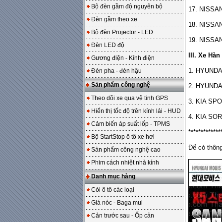
Bộ đèn gầm độ nguyên bộ
17. NISSA
Đèn gầm theo xe
18. NISSA
Bộ đèn Projector - LED
19. NISSA
Đèn LED độ
III. Xe Hà
Gương điện - Kính điện
1. HYUND
Đèn pha - đèn hậu
Sản phẩm công nghệ
2. HYUND
Theo dõi xe qua vệ tinh GPS
3. KIA SP
Hiển thị tốc độ trên kính lái - HUD
4. KIA SO
Cảm biến áp suất lốp - TPMS
*************
Bộ StartStop ô tô xe hơi
Để có thông
Sản phẩm công nghệ cao
Phim cách nhiệt nhà kính
Danh mục hàng
Còi ô tô các loại
Giá nóc - Baga mui
Cản trước sau - Ốp cản