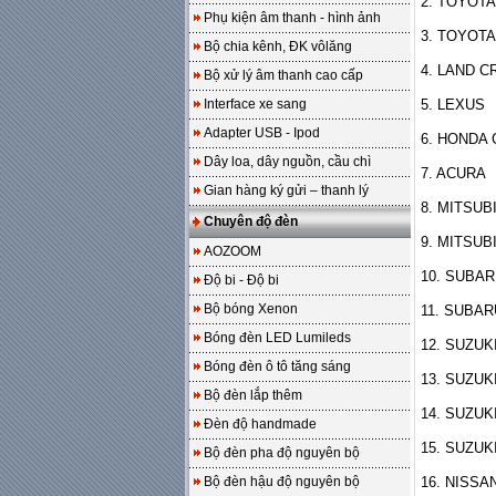
2. TOYOT
Phụ kiện âm thanh - hình ảnh
3. TOYOT
Bộ chia kênh, ĐK vôlăng
4. LAND C
Bộ xử lý âm thanh cao cấp
Interface xe sang
5. LEXUS
Adapter USB - Ipod
6. HONDA
Dây loa, dây nguồn, cầu chì
7. ACURA
Gian hàng ký gửi – thanh lý
8. MITSUB
Chuyên độ đèn
9. MITSU
AOZOOM
10. SUBA
Độ bi - Độ bi
Bộ bóng Xenon
11. SUBA
Bóng đèn LED Lumileds
12. SUZUK
Bóng đèn ô tô tăng sáng
13. SUZUK
Bộ đèn lắp thêm
14. SUZU
Đèn độ handmade
15. SUZUK
Bộ đèn pha độ nguyên bộ
Bộ đèn hậu độ nguyên bộ
16. NISSA