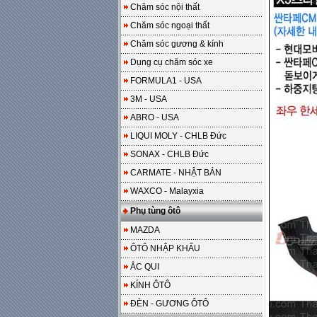
Chăm sóc nội thất
Chăm sóc ngoại thất
Chăm sóc gương & kính
Dụng cụ chăm sóc xe
FORMULA1 - USA
3M - USA
ABRO - USA
LIQUI MOLY - CHLB Đức
SONAX - CHLB Đức
CARMATE - NHẬT BẢN
WAXCO - Malayxia
Phụ tùng ôtô
MAZDA
ÔTÔ NHẬP KHẨU
ẮC QUI
KÍNH ÔTÔ
ĐÈN - GƯƠNG ÔTÔ