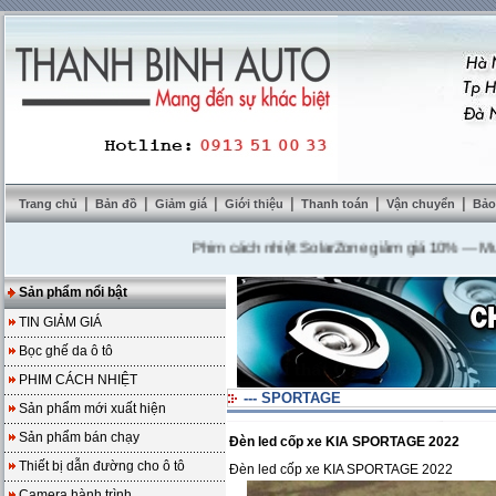
|
|
|
|
|
|
Trang chủ
Bản đồ
Giảm giá
Giới thiệu
Thanh toán
Vận chuyển
Bảo
Phim cách nhiệt SolarZone giảm giá 10%
---
Mua DVD
Sản phẩm nổi bật
TIN GIẢM GIÁ
Bọc ghế da ô tô
PHIM CÁCH NHIỆT
--- SPORTAGE
Sản phẩm mới xuất hiện
Sản phẩm bán chạy
Đèn led cốp xe KIA SPORTAGE 2022
Thiết bị dẫn đường cho ô tô
Đèn led cốp xe KIA SPORTAGE 2022
Camera hành trình