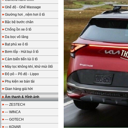
Ghế độ - Ghế Massage
Giường hơi , nệm hơi ô tô
Bậc bệ bước chân
Chống ồn xe ô tô
Da bọc vô lăng
Bạt phủ xe ô tô
Bơm lốp - Hút bụi ô tô
Cảm biến tiến lùi ô tô
Máy lọc không khí, khử mùi ôtô
Độ pô – Pô độ - Lippo
Phụ kiện xe bán tải
Gian hàng giá hời
Âm thanh & Hình ảnh
--- ZESTECH
--- WINCA
--- GOTECH
--- KOVAR