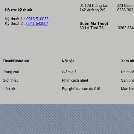
01 CM tháng tám
023 6355
Hỗ trợ kỹ thuật
142 đường 2/9 0236 362
Kỹ thuật 1 :
0913 510033
Kỹ thuật 2 :
0941 543804
Buôn Ma Thuột
60 Lý Thái Tổ 0262 6543
ThanhBinhAuto
Nổi bật
Xem nh
Trang chủ
Giảm giá
Phim cá
Giới thiệu
Phim cách nhiệt
Sản phẩ
Liên hệ
Bọc ghế da, sàn da ô tô
Màn hì