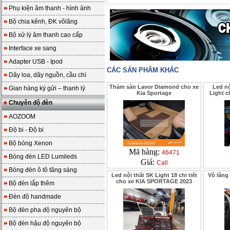
Phụ kiện âm thanh - hình ảnh
Bộ chia kênh, ĐK vôlăng
Bộ xử lý âm thanh cao cấp
Interface xe sang
Adapter USB - Ipod
CÁC SẢN PHẨM KHÁC
Dây loa, dây nguồn, cầu chì
Thảm sàn Lavor Diamond cho xe
Led nộ
Gian hàng ký gửi – thanh lý
Kia Sportage
Light 
Chuyên độ đèn
AOZOOM
Độ bi - Độ bi
Bộ bóng Xenon
Mã hàng:
46471
Bóng đèn LED Lumileds
Giá:
Call
Bóng đèn ô tô tăng sáng
Led nội thất SK Light 18 chi tiết
Vô lăng
cho xe KIA SPORTAGE 2023
Bộ đèn lắp thêm
Đèn độ handmade
Bộ đèn pha độ nguyên bộ
Bộ đèn hậu độ nguyên bộ