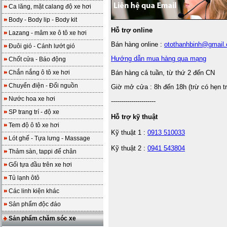
Ca lăng, mặt calang độ xe hơi
Body - Body lip - Body kit
Hỗ trợ online
Lazang - mâm xe ô tô xe hơi
Bán hàng online :
otothanhbinh@gmail
Đuôi gió - Cánh lướt gió
Hướng dẫn mua hàng qua mạng
Chốt cửa - Báo động
Chắn nắng ô tô xe hơi
Bán hàng cả tuần, từ thứ 2 đến CN
Chuyển điện - Đổi nguồn
Giờ mở cửa : 8h đến 18h (trừ có hẹn t
Nước hoa xe hơi
----------------------
SP trang trí - độ xe
Hỗ trợ kỹ thuật
Tem độ ô tô xe hơi
Kỹ thuật 1 :
0913 510033
Lót ghế - Tựa lưng - Massage
Kỹ thuật 2 :
0941 543804
Thảm sàn, tappi để chân
Gối tựa đầu trên xe hơi
Tủ lạnh ôtô
Các linh kiện khác
Sản phẩm độc đáo
Sản phẩm chăm sóc xe