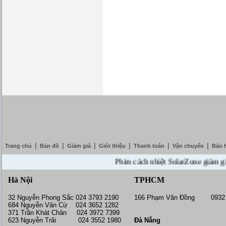
|
|
|
|
|
|
Trang chủ
Bản đồ
Giảm giá
Giới thiệu
Thanh toán
Vận chuyển
Bảo 
Phim cách nhiệt SolarZone giảm giá 10%
Hà Nội
TPHCM
32 Nguyễn Phong Sắc 024 3793 2190
166 Phạm Văn Đồng 0932 
684 Nguyễn Văn Cừ 024 3652 1282
371 Trần Khát Chân 024 3972 7399
623 Nguyễn Trãi 024 3552 1980
Đà Nẵng