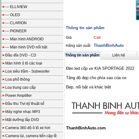
--- ELLIVIEW
--- OLED
--- CLARION
Thông tin sản phẩm
--- PIONEER
Giá
Call
--- Màn hình ANDROID
ThanhBinhAuto
Hãng sản xuất
--- Màn hình DVD nổi bật
Đầu đĩa DVD - CD
Thông tin sản phẩm
Liên hệ
Màn hình ô tô các loại
Đèn led cốp xe KIA SPORTAGE 2022
Loa siêu trầm - Subwoofer
Tăng độ đẹp cho phía sau của xe
Loa phổ thông
Đẹp, nổi bật và khác biệt
Loa trung cao cấp
Power Amplifier
Đầu thu Tivi kỹ thuật số
Máy nghe nhạc MP3
Mặt dưỡng lắp DVD
Camera 360 độ ô tô xe hơi
ThanhBinhAuto.com
Camera lùi, camera tiến cập lề