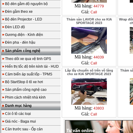
Bộ đèn gầm độ nguyên bộ
Mã hàng:
44779
Giá:
Đèn gầm theo xe
Call
Bộ đèn Projector - LED
Thảm sàn LAVOR cho xe KIA
Wrap đổi
SPORTAGE 2023
c
Đèn LED độ
Gương điện - Kính điện
Đèn pha - đèn hậu
Sản phẩm công nghệ
Mã hàng:
44039
Theo dõi xe qua vệ tinh GPS
Giá:
Call
Hiển thị tốc độ trên kính lái - HUD
Lắp lẫy chuyển số trên vô lăng
Thảm sà
Cảm biến áp suất lốp - TPMS
cho xe KIA SPORTAGE 2023
Bộ StartStop ô tô xe hơi
Sản phẩm công nghệ cao
Phim cách nhiệt nhà kính
Danh mục hàng
Mã hàng:
43803
Giá:
Còi ô tô các loại
Call
Giá nóc - Baga mui
Cản trước sau - Ốp cản