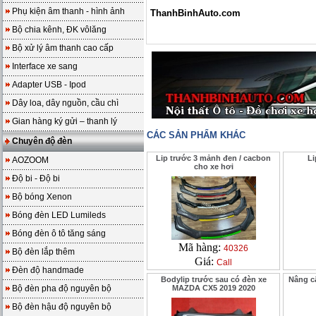
Phụ kiện âm thanh - hình ảnh
ThanhBinhAuto.com
Bộ chia kênh, ĐK vôlăng
Bộ xử lý âm thanh cao cấp
Interface xe sang
Adapter USB - Ipod
Dây loa, dây nguồn, cầu chì
Gian hàng ký gửi – thanh lý
CÁC SẢN PHẨM KHÁC
Chuyên độ đèn
Lip trước 3 mảnh đen / cacbon
Li
AOZOOM
cho xe hơi
Độ bi - Độ bi
Bộ bóng Xenon
Bóng đèn LED Lumileds
Bóng đèn ô tô tăng sáng
Mã hàng:
40326
Bộ đèn lắp thêm
Giá:
Call
Đèn độ handmade
Bodylip trước sau có đèn xe
Nâng c
Bộ đèn pha độ nguyên bộ
MAZDA CX5 2019 2020
Bộ đèn hậu độ nguyên bộ