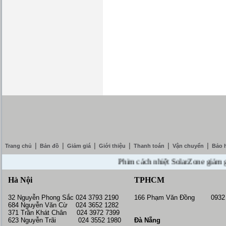
|
|
|
|
|
|
Trang chủ
Bản đồ
Giảm giá
Giới thiệu
Thanh toán
Vận chuyển
Bảo 
Phim cách nhiệt SolarZone giảm giá 1
Hà Nội
TPHCM
32 Nguyễn Phong Sắc 024 3793 2190
166 Phạm Văn Đồng 0932 
684 Nguyễn Văn Cừ 024 3652 1282
371 Trần Khát Chân 024 3972 7399
623 Nguyễn Trãi 024 3552 1980
Đà Nẵng