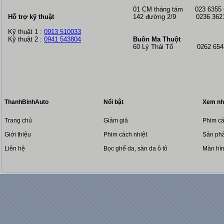
01 CM tháng tám
023 6355
Hỗ trợ kỹ thuật
142 đường 2/9 0236 362
Kỹ thuật 1 :
0913 510033
Kỹ thuật 2 :
0941 543804
Buôn Ma Thuột
60 Lý Thái Tổ 0262 6543
ThanhBinhAuto
Nổi bật
Xem nh
Trang chủ
Giảm giá
Phim cá
Giới thiệu
Phim cách nhiệt
Sản phẩ
Liên hệ
Bọc ghế da, sàn da ô tô
Màn hì