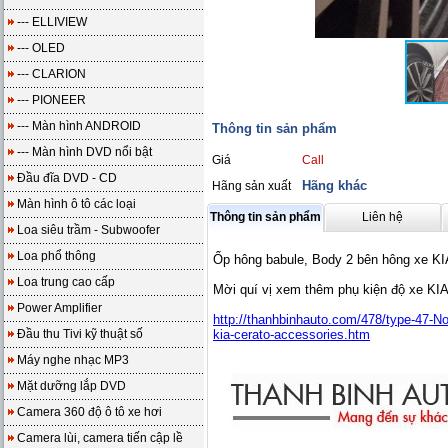
--- ELLIVIEW
--- OLED
--- CLARION
--- PIONEER
--- Màn hình ANDROID
Thông tin sản phẩm
--- Màn hình DVD nổi bật
Giá
Call
Đầu đĩa DVD - CD
Hãng khác
Hãng sản xuất
Màn hình ô tô các loại
Thông tin sản phẩm
Liên hệ
Loa siêu trầm - Subwoofer
Loa phổ thông
Ốp hông babule, Body 2 bên hông xe 
Loa trung cao cấp
Mời quí vị xem thêm phụ kiện độ xe KI
Power Amplifier
http://thanhbinhauto.com/478/type-47-No
Đầu thu Tivi kỹ thuật số
kia-cerato-accessories.htm
Máy nghe nhạc MP3
Mặt dưỡng lắp DVD
Camera 360 độ ô tô xe hơi
Camera lùi, camera tiến cập lề