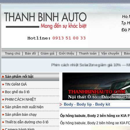
|
|
|
|
|
|
Trang chủ
Bản đồ
Giảm giá
Giới thiệu
Thanh toán
Vận chuyển
Bảo
Phim cách nhiệt SolarZone giảm giá 10%
---
Mua D
Sản phẩm nổi bật
TIN GIẢM GIÁ
Bọc ghế da ô tô
PHIM CÁCH NHIỆT
Body - Body lip - Body kit
Sản phẩm mới xuất hiện
Sản phẩm bán chạy
Ốp hông babule, Body 2 bên hông xe KIA
Thiết bị dẫn đường cho ô tô
Ốp hông babule, Body 2 bên hông xe KIA 
Camera hành trình