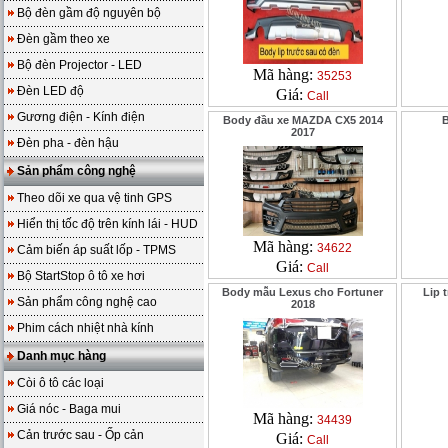
Bộ đèn gầm độ nguyên bộ
Đèn gầm theo xe
Bộ đèn Projector - LED
Mã hàng:
35253
Đèn LED độ
Giá:
Call
Gương điện - Kính điện
Body đầu xe MAZDA CX5 2014
B
2017
Đèn pha - đèn hậu
Sản phẩm công nghệ
Theo dõi xe qua vệ tinh GPS
Hiển thị tốc độ trên kính lái - HUD
Mã hàng:
34622
Cảm biến áp suất lốp - TPMS
Giá:
Call
Bộ StartStop ô tô xe hơi
Body mẫu Lexus cho Fortuner
Lip 
Sản phẩm công nghệ cao
2018
Phim cách nhiệt nhà kính
Danh mục hàng
Còi ô tô các loại
Giá nóc - Baga mui
Mã hàng:
34439
Cản trước sau - Ốp cản
Giá:
Call