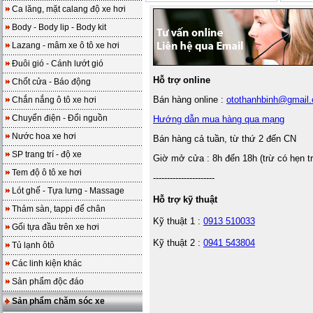
Ca lăng, mặt calang độ xe hơi
Body - Body lip - Body kit
Lazang - mâm xe ô tô xe hơi
Đuôi gió - Cánh lướt gió
Hỗ trợ online
Chốt cửa - Báo động
Bán hàng online :
otothanhbinh@gmail
Chắn nắng ô tô xe hơi
Chuyển điện - Đổi nguồn
Hướng dẫn mua hàng qua mạng
Nước hoa xe hơi
Bán hàng cả tuần, từ thứ 2 đến CN
SP trang trí - độ xe
Giờ mở cửa : 8h đến 18h (trừ có hẹn t
Tem độ ô tô xe hơi
----------------------
Lót ghế - Tựa lưng - Massage
Hỗ trợ kỹ thuật
Thảm sàn, tappi để chân
Kỹ thuật 1 :
0913 510033
Gối tựa đầu trên xe hơi
Kỹ thuật 2 :
0941 543804
Tủ lạnh ôtô
Các linh kiện khác
Sản phẩm độc đáo
Sản phẩm chăm sóc xe