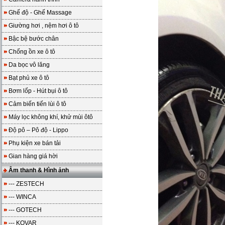
Ghế độ - Ghế Massage
Giường hơi , nệm hơi ô tô
Bậc bệ bước chân
Chống ồn xe ô tô
Da bọc vô lăng
Bạt phủ xe ô tô
Bơm lốp - Hút bụi ô tô
Cảm biến tiến lùi ô tô
Máy lọc không khí, khử mùi ôtô
Độ pô – Pô độ - Lippo
Phụ kiện xe bán tải
Gian hàng giá hời
Âm thanh & Hình ảnh
--- ZESTECH
--- WINCA
--- GOTECH
--- KOVAR