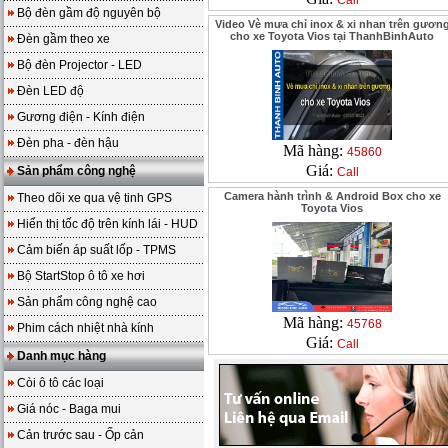
Call
Bộ đèn gầm độ nguyên bộ
Video Vè mưa chỉ inox & xi nhan trên gươn
cho xe Toyota Vios tại ThanhBinhAuto
Đèn gầm theo xe
Bộ đèn Projector - LED
Đèn LED độ
Gương điện - Kính điện
Đèn pha - đèn hậu
Mã hàng:
45860
Giá:
Sản phẩm công nghệ
Call
Camera hành trình & Android Box cho xe
Theo dõi xe qua vệ tinh GPS
Toyota Vios
Hiển thị tốc độ trên kính lái - HUD
Cảm biến áp suất lốp - TPMS
Bộ StartStop ô tô xe hơi
Sản phẩm công nghệ cao
Mã hàng:
45768
Phim cách nhiệt nhà kính
Giá:
Call
Danh mục hàng
Còi ô tô các loại
Giá nóc - Baga mui
Cản trước sau - Ốp cản