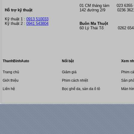
01 CM tháng tám
023 6355
Hỗ trợ kỹ thuật
142 đường 2/9 0236 362
Kỹ thuật 1 :
0913 510033
Kỹ thuật 2 :
0941 543804
Buôn Ma Thuột
60 Lý Thái Tổ 0262 6543
ThanhBinhAuto
Nổi bật
Xem nh
Trang chủ
Giảm giá
Phim cá
Giới thiệu
Phim cách nhiệt
Sản phẩ
Liên hệ
Bọc ghế da, sàn da ô tô
Màn hì