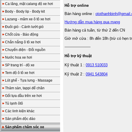
Ca lăng, mặt calang độ xe hơi
Hỗ trợ online
Body - Body lip - Body kit
Bán hàng online :
otothanhbinh@gmail
Lazang - mâm xe ô tô xe hơi
Hướng dẫn mua hàng qua mạng
Đuôi gió - Cánh lướt gió
Bán hàng cả tuần, từ thứ 2 đến CN
Chốt cửa - Báo động
Giờ mở cửa : 8h đến 18h (trừ có hẹn t
Chắn nắng ô tô xe hơi
----------------------
Chuyển điện - Đổi nguồn
Hỗ trợ kỹ thuật
Nước hoa xe hơi
Kỹ thuật 1 :
0913 510033
SP trang trí - độ xe
Tem độ ô tô xe hơi
Kỹ thuật 2 :
0941 543804
Lót ghế - Tựa lưng - Massage
Thảm sàn, tappi để chân
Gối tựa đầu trên xe hơi
Tủ lạnh ôtô
Các linh kiện khác
Sản phẩm độc đáo
Sản phẩm chăm sóc xe