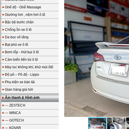
Ghế độ - Ghế Massage
Giường hơi , nệm hơi ô tô
Bậc bệ bước chân
Chống ồn xe ô tô
Da bọc vô lăng
Bạt phủ xe ô tô
Bơm lốp - Hút bụi ô tô
Cảm biến tiến lùi ô tô
Máy lọc không khí, khử mùi ôtô
Độ pô – Pô độ - Lippo
Phụ kiện xe bán tải
Gian hàng giá hời
Âm thanh & Hình ảnh
--- ZESTECH
--- WINCA
--- GOTECH
--- KOVAR