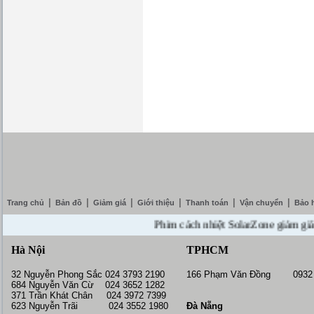
|
|
|
|
|
|
Trang chủ
Bản đồ
Giảm giá
Giới thiệu
Thanh toán
Vận chuyển
Bảo 
Phim cách nhiệt SolarZone giảm giá 10% 
Hà Nội
TPHCM
32 Nguyễn Phong Sắc 024 3793 2190
166 Phạm Văn Đồng 0932 
684 Nguyễn Văn Cừ 024 3652 1282
371 Trần Khát Chân 024 3972 7399
623 Nguyễn Trãi 024 3552 1980
Đà Nẵng