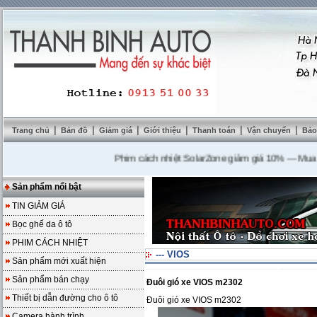
|
|
|
|
|
|
Trang chủ
Bản đồ
Giảm giá
Giới thiệu
Thanh toán
Vận chuyển
Bảo
Phim cách nhiệt SolarZone giảm giá 10%
---
Mua DVD t
Sản phẩm nổi bật
TIN GIẢM GIÁ
Bọc ghế da ô tô
PHIM CÁCH NHIỆT
--- VIOS
Sản phẩm mới xuất hiện
Sản phẩm bán chạy
Đuôi gió xe VIOS m2302
Thiết bị dẫn đường cho ô tô
Đuôi gió xe VIOS m2302
Camera hành trình