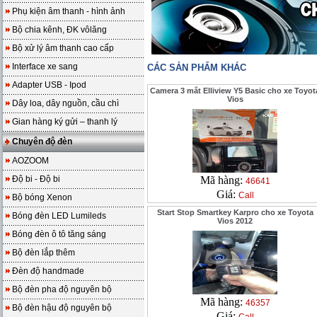
Phụ kiện âm thanh - hình ảnh
Bộ chia kênh, ĐK vôlăng
Bộ xử lý âm thanh cao cấp
Interface xe sang
CÁC SẢN PHẨM KHÁC
Adapter USB - Ipod
Camera 3 mắt Elliview Y5 Basic cho xe Toyot
Vios
Dây loa, dây nguồn, cầu chì
Gian hàng ký gửi – thanh lý
Chuyên độ đèn
AOZOOM
Độ bi - Độ bi
Mã hàng:
46641
Giá:
Call
Bộ bóng Xenon
Start Stop Smartkey Karpro cho xe Toyota
Bóng đèn LED Lumileds
Vios 2012
Bóng đèn ô tô tăng sáng
Bộ đèn lắp thêm
Đèn độ handmade
Bộ đèn pha độ nguyên bộ
Mã hàng:
46357
Bộ đèn hậu độ nguyên bộ
Giá: