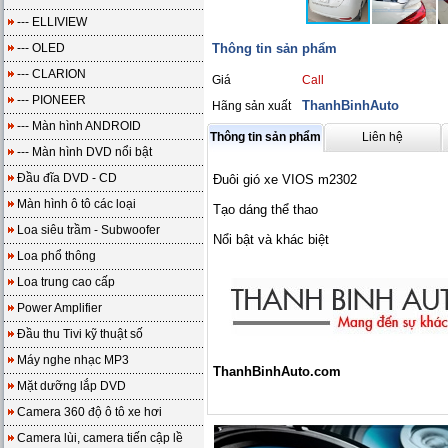
--- ELLIVIEW
--- OLED
Thông tin sản phẩm
--- CLARION
Giá
Call
--- PIONEER
ThanhBinhAuto
Hãng sản xuất
--- Màn hình ANDROID
Thông tin sản phẩm
Liên hệ
--- Màn hình DVD nổi bật
Đầu đĩa DVD - CD
Đuôi gió xe VIOS m2302
Màn hình ô tô các loại
Tạo dáng thể thao
Loa siêu trầm - Subwoofer
Nổi bật và khác biệt
Loa phổ thông
Loa trung cao cấp
Power Amplifier
Đầu thu Tivi kỹ thuật số
Máy nghe nhạc MP3
ThanhBinhAuto.com
Mặt dưỡng lắp DVD
Camera 360 độ ô tô xe hơi
Camera lùi, camera tiến cập lề